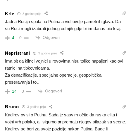
Krle
3 godine prije
Jadna Rusija spala na Putina a vidi ovdje pametnih glava. Da
su Rusi mogli izabrati jednog od njih gdje bi im danas bio kraj.
Odgovori
4
0
Nepristrani
3 godine prije
Ima bit da klinci vojnici u rovovima nisu toliko napaljeni kao ovi
ratnici na tipkovnicama.
Za denacifikacije, specijalne operacije, geopolitička
preseravanja i to…
Odgovori
14
0
Bruno
3 godine prije
Kadirov ovisi o Putinu. Sada je sasvim očito da ruska elita i
vojni vrh polako, ali sigurno pripremaju njegov silazak sa scene.
Kadirov se bori za svoje pozicije nakon Putina. Bude li