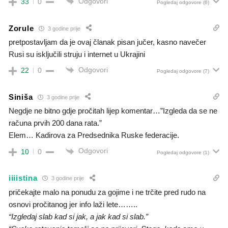
Odgovori
33
0
Pogledaj odgovore
(6)
Zorule
3 godine prije
pretpostavljam da je ovaj članak pisan jučer, kasno navečer
Rusi su isključili struju i internet u Ukrajini
Odgovori
22
0
Pogledaj odgovore
(7)
Siniša
3 godine prije
Negdje ne bitno gdje pročitah lijep komentar…”Izgleda da se ne
računa prvih 200 dana rata.”
Elem… Kadirova za Predsednika Ruske federacije.
Odgovori
10
0
Pogledaj odgovore
(1)
iiiistina
3 godine prije
pričekajte malo na ponudu za gojime i ne trčite pred rudo na
osnovi pročitanog jer info laži lete……..
“Izgledaj slab kad si jak, a jak kad si slab.”