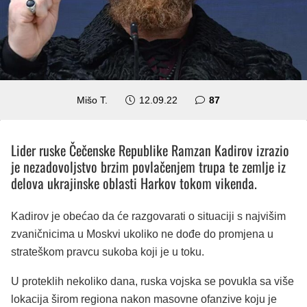
komentara
Mišo T.
12.09.22
87
Lider ruske Čečenske Republike Ramzan Kadirov izrazio
je nezadovoljstvo brzim povlačenjem trupa te zemlje iz
delova ukrajinske oblasti Harkov tokom vikenda.
Kadirov je obećao da će razgovarati o situaciji s najvišim
zvaničnicima u Moskvi ukoliko ne dođe do promjena u
strateškom pravcu sukoba koji je u toku.
U proteklih nekoliko dana, ruska vojska se povukla sa više
lokacija širom regiona nakon masovne ofanzive koju je