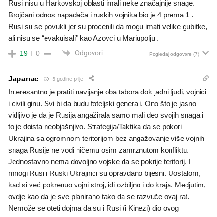
Rusi nisu u Harkovskoj oblasti imali neke značajnije snage.
Brojčani odnos napadača i ruskih vojnika bio je 4 prema 1 .
Rusi su se povukli jer su procenili da mogu imati velike gubitke,
ali nisu se “evakuisali” kao Azovci u Mariupolju .
Odgovori
19
0
Pogledaj odgovore
(7)
Japanac
3 godine prije
Interesantno je pratiti navijanje oba tabora dok jadni ljudi, vojnici
i civili ginu. Svi bi da budu foteljski generali. Ono što je jasno
vidljivo je da je Rusija angažirala samo mali deo svojih snaga i
to je doista neobjašnjivo. Strategija/Taktika da se pokori
Ukrajina sa ogromnom teritorijom bez angažovanje više vojnih
snaga Rusije ne vodi ničemu osim zamrznutom konfliktu.
Jednostavno nema dovoljno vojske da se pokrije teritorij. I
mnogi Rusi i Ruski Ukrajinci su opravdano bijesni. Uostalom,
kad si već pokrenuo vojni stroj, idi ozbiljno i do kraja. Medjutim,
ovdje kao da je sve planirano tako da se razvuče ovaj rat.
Nemože se oteti dojma da su i Rusi (i Kinezi) dio ovog