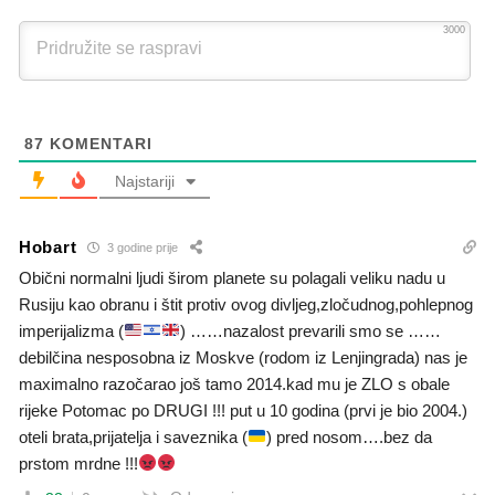
3000
87
KOMENTARI
Najstariji
Hobart
3 godine prije
Obični normalni ljudi širom planete su polagali veliku nadu u
Rusiju kao obranu i štit protiv ovog divljeg,zločudnog,pohlepnog
imperijalizma (
) ……nazalost prevarili smo se ……
debilčina nesposobna iz Moskve (rodom iz Lenjingrada) nas je
maximalno razočarao još tamo 2014.kad mu je ZLO s obale
rijeke Potomac po DRUGI !!! put u 10 godina (prvi je bio 2004.)
oteli brata,prijatelja i saveznika (
) pred nosom….bez da
prstom mrdne !!!