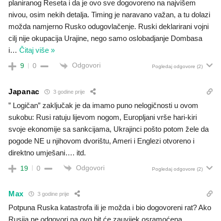
planiranog Reseta i da je ovo sve dogovoreno na najvišem
nivou, osim nekih detalja. Timing je naravano važan, a tu dolazi
možda namjerno Rusko odugovlačenje. Ruski deklarirani vojni
cilj nije okupacija Urajine, nego samo oslobadjanje Dombasa
i
…
Čitaj više »
Odgovori
9
0
Pogledaj odgovore
(2)
Japanac
3 godine prije
” Logičan” zaključak je da imamo puno nelogičnosti u ovom
sukobu: Rusi ratuju lijevom nogom, Europljani vrše hari-kiri
svoje ekonomije sa sankcijama, Ukrajinci pošto potom žele da
pogode NE u njihovom dvorištu, Ameri i Englezi otvoreno i
direktno umješani…. itd.
Odgovori
19
0
Pogledaj odgovore
(2)
Max
3 godine prije
Potpuna Ruska katastrofa ili je možda i bio dogovoreni rat? Ako
Rusija ne odgovori na ovo bit će zauvijek osramoćena.