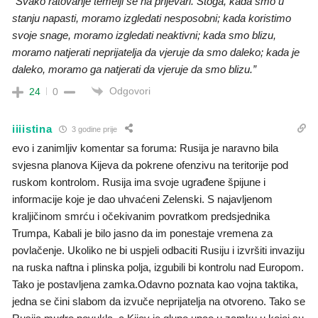
“Svako ratovanje temelji se na prijevari. Stoga, kada smo u
stanju napasti, moramo izgledati nesposobni; kada koristimo
svoje snage, moramo izgledati neaktivni; kada smo blizu,
moramo natjerati neprijatelja da vjeruje da smo daleko; kada je
daleko, moramo ga natjerati da vjeruje da smo blizu.”
Odgovori
24
0
iiiistina
3 godine prije
evo i zanimljiv komentar sa foruma: Rusija je naravno bila
svjesna planova Kijeva da pokrene ofenzivu na teritorije pod
ruskom kontrolom. Rusija ima svoje ugrađene špijune i
informacije koje je dao uhvaćeni Zelenski. S najavljenom
kraljičinom smrću i očekivanim povratkom predsjednika
Trumpa, Kabali je bilo jasno da im ponestaje vremena za
povlačenje. Ukoliko ne bi uspjeli odbaciti Rusiju i izvršiti invaziju
na ruska naftna i plinska polja, izgubili bi kontrolu nad Europom.
Tako je postavljena zamka.Odavno poznata kao vojna taktika,
jedna se čini slabom da izvuče neprijatelja na otvoreno. Tako se