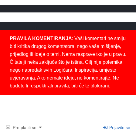
PRAVILA KOMENTIRANJA
: Vaši komentari ne smiju
biti kritika drugog komentatora, nego vaše mišljenje,
prijedlog ili ideja o temi. Nema rasprave tko je u pravu.
Čitatelji neka zaključe što je istina. Cilj nije polemika,
nego napredak svih Logičara. Inspiracija, umjesto
uvjeravanja. Ako nemate ideju, ne komentirajte. Ne
budete li respektirali pravila, biti će te blokirani.
Pretplatiti se
Prijavite se