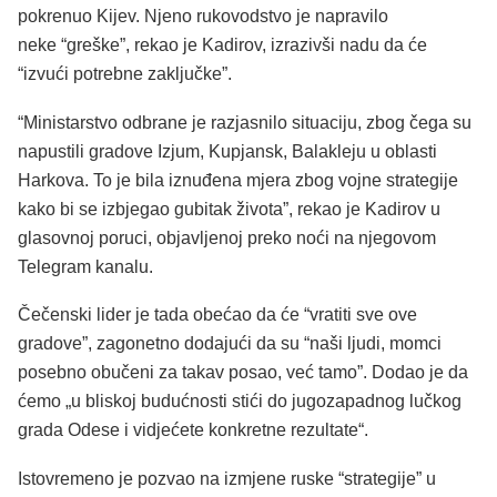
pokrenuo Kijev.
Njeno rukovodstvo je napravilo
neke “greške”, rekao je Kadirov, izrazivši nadu da će
“izvući potrebne zaključke”.
“Ministarstvo odbrane je razjasnilo situaciju, zbog čega su
napustili gradove Izjum, Kupjansk, Balakleju u oblasti
Harkova.
To je bila iznuđena mjera zbog vojne strategije
kako bi se izbjegao gubitak života”, rekao je Kadirov u
glasovnoj poruci, objavljenoj preko noći na njegovom
Telegram kanalu.
Čečenski lider je tada obećao da će “vratiti sve ove
gradove”, zagonetno dodajući da su “naši ljudi, momci
posebno obučeni za takav posao, već tamo”. Dodao je da
ćemo „u bliskoj budućnosti stići do jugozapadnog lučkog
grada Odese i vidjećete konkretne rezultate“.
Istovremeno je pozvao na izmjene ruske “strategije” u