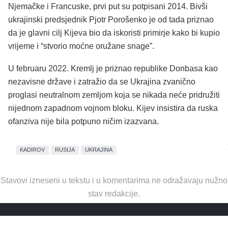
Njemačke i Francuske, prvi put su potpisani 2014. Bivši
ukrajinski predsjednik Pjotr ​​Porošenko je od tada priznao
da je glavni cilj Kijeva bio da iskoristi primirje kako bi kupio
vrijeme i “stvorio moćne oružane snage”.
U februaru 2022. Kremlj je priznao republike Donbasa kao
nezavisne države i zatražio da se Ukrajina zvanično
proglasi neutralnom zemljom koja se nikada neće pridružiti
nijednom zapadnom vojnom bloku. Kijev insistira da ruska
ofanziva nije bila potpuno ničim izazvana.
KADIROV
RUSIJA
UKRAJINA
Stavovi izneseni u tekstu i u komentarima ne odražavaju nužno
stav redakcije.