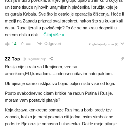
Rusija mudro povukla, a Kijev je glupo upao u zamku u kojoj su
uništene tisuće njihovih unajmljenih plaćenika i oružja koje je
osigurala Kabala. Sve što je ostalo je operacija čišćenja. Hoće li
mediji na Zapadu priznati ovaj preokret, nakon što su kukurikali
da su Ruse tjerali u povlačenje? To će se na kraju dogoditi u
nekom obliku dok
…
Čitaj više »
Odgovori
14
0
Pogledaj odgovore
(7)
ZZ Top
3 godine prije
Rusija nije u ratu sa Ukrajinom, vec sa
amerikom,EU,kanadom…..odnosno citavim nato paktom.
Ukrajina je samo i iskljucivo bojno polje i nista vise od toga.
Posto svakodnevno citam kritike na racun Putina i Rusije,
moram vam postaviti pitanje?
Koja drzava konkretno pomaze Rusima u borbi protiv tzv
zapada, koliko je meni poznato niti jedna, osim simbolicne
podrske Bjelorusije odnosno Lukasenka. Dakle moje pitanje