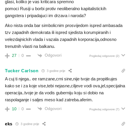
glasi, koliko je vas kriticara spremno
pomoci Rusiji u borbi protiv neoliberalno kapitalistickih
gangstera i pripadajuci im drzava i naroda?
Ako nista onda bar simbolicnim prosvijedom ispred ambasada
tzv zapadnih demokrata ili ispred sjedista korumpiranih i
velezdajnickih vlada i vazala zapadnih korporacija,odnosno
trenutnih vlasti na balkanu.
Odgovori
27
0
Pogledaj odgovore
(2)
Tucker Carlson
3 godine prije
A cuj ti njega.. ee ramzane,crni sine,nije tvoje da propitkujes
kako se i za koje vise,tebi nejasne,ciljeve vodi ova,jel,specijalna
operacija..tvoje je da vodis guberniju koju si dobio na
raspolaganje i saljes meso kad zatreba.aferim.
Odgovori
10
0
Pogledaj odgovore
(7)
eks
3 godine prije