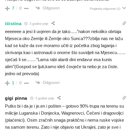
Odgovori
7
0
Pogledaj odgovore
(1)
iiiistina
3 godine prije
eeeeeee a jesi li uvjeren da je tako…..”nakon nekoliko obrtaja
Mjeseca oko Zemlje ili Zemlje oko Sunca???zbilja nas ne lažu
kad se kaže da sve moramo učiti iz početka zbog laganja i
skrivanja kao i astronauti o onome što suvidjeli na Mjesecu……
sječaš li se…….”Lama rabi alardi dini endavur esa kunis
alim”(Gospod se ljuti,kamo ideš čovječe ta nebo je za čiste.
jedno od prevoda)
Odgovori
1
0
gigi pinna
3 godine prije
Putko bi i da je i je.en i pošten – gotovo 90% trupa na terenu su
milicije Luganska i Donjecka, Wagnerovci, Čečeni i dragovoljci
(plaćenici). Osim zračnih snaga praktično i nema ruske vojske
na samom terenu. Zato i nije objavio rat Ukrajini, zato je sve i