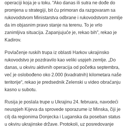
operaciji koja je u toku. “Ako danas ili sutra ne dođe do
promjena u strategiji, bit ću primoran da razgovaram sa
rukovodstvom Ministarstva odbrane i rukovodstvom zemlje
da im objasnim pravo stanje na terenu. To je vrlo
zanimljiva situacija. Zapanjujuće je, rekao bih”, rekao je
Kadirov.
Povlačenje ruskih trupa iz oblasti Harkov ukrajinsko
rukovodstvo je pozdravilo kao veliki uspjeh zemlje. „Do
danas, u okviru aktivnih operacija od početka septembra,
već je oslobođeno oko 2.000 (kvadratnih) kilometara naše
teritorije“, rekao je predsednik Zelenski u video obraćanju
kasno u subotu.
Rusija je poslala trupe u Ukrajinu 24. februara, navodeći
neuspjeh Kijeva da sprovede sporazume iz Minska, čiji je
cilj da regionima Donjecka i Luganska da poseban status
u okviru ukrajinske države. Protokoli, uz posredovanje