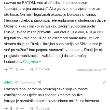
nazvao ne RATOM, već alanfordovskom nebulozom
“specijalna vojna operacija”. Ako ga ovo ne osvijesti ne znam
što hoće. On misli legalizirati okupaciju Donbassa, Krima,
Hersona i dijelova Zaporožja referendumom u studenom i da će
Ukrajinci (kao i oni koji ih huškaju zadnjih 20 godina protiv
Rusije) sve to mirno prihvatiti. Sad kad je ušla ovo, Rusija će ili
izgurati do kraja priču ili će se osramotiti samo tako. Je li on
shvaća da je za Rusiju Ukrajina puno bitnija od Sirije, a ona je
već prevažna? Ima potporu stanovništva u samoj Rusiji jer nije
proglasio mobilizaciju – valjda se boji da se tamošnji
hedonisti
…
Čitaj više »
Odgovori
7
0
Pogledaj odgovore
(2)
Alen
3 godine prije
Razotkriveno: ogromna proukrajinska ‘vojska robota’
osmišljena da utječe na zapadne kreatore politike
Istraga je razotkrila golemu koordiniranu mrežu na internetu
Odgovori
4
0