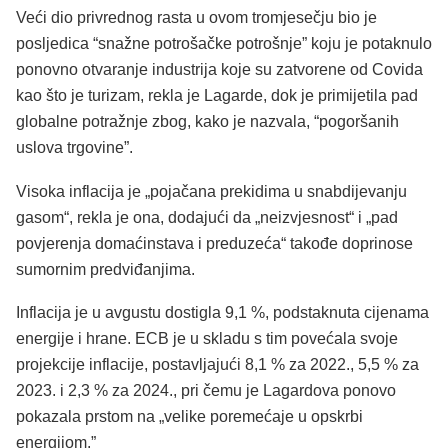
Veći dio privrednog rasta u ovom tromjesečju bio je
posljedica “snažne potrošačke potrošnje” koju je potaknulo
ponovno otvaranje industrija koje su zatvorene od Covida
kao što je turizam, rekla je Lagarde, dok je primijetila pad
globalne potražnje zbog, kako je nazvala, “pogoršanih
uslova trgovine”.
Visoka inflacija je „pojačana prekidima u snabdijevanju
gasom“, rekla je ona, dodajući da „neizvjesnost“ i „pad
povjerenja domaćinstava i preduzeća“ takođe doprinose
sumornim predviđanjima.
Inflacija je u avgustu dostigla 9,1 %, podstaknuta cijenama
energije i hrane. ECB je u skladu s tim povećala svoje
projekcije inflacije, postavljajući 8,1 % za 2022., 5,5 % za
2023. i 2,3 % za 2024., pri čemu je Lagardova ponovo
pokazala prstom na „velike poremećaje u opskrbi
energijom.”