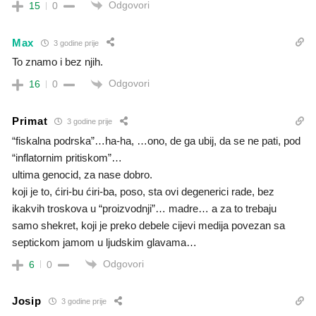
Odgovori
15
0
Max
3 godine prije
To znamo i bez njih.
Odgovori
16
0
Primat
3 godine prije
“fiskalna podrska”…ha-ha, …ono, de ga ubij, da se ne pati, pod
“inflatornim pritiskom”…
ultima genocid, za nase dobro.
koji je to, ćiri-bu ćiri-ba, poso, sta ovi degenerici rade, bez
ikakvih troskova u “proizvodnji”… madre… a za to trebaju
samo shekret, koji je preko debele cijevi medija povezan sa
septickom jamom u ljudskim glavama…
Odgovori
6
0
Josip
3 godine prije