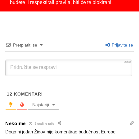
budete li respektirali pravila, biti će te blokirani.
Pretplatiti se
Prijavite se
3000
12
KOMENTARI
Najstariji
Nekoime
3 godine prije
Dogo ni jedan Židov nije komentirao budućnost Europe.