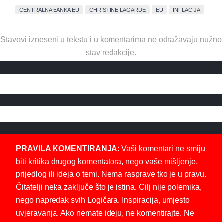
CENTRALNA BANKA EU
CHRISTINE LAGARDE
EU
INFLACIJA
Stavovi izneseni u tekstu i u komentarima ne odražavaju nužno
stav redakcije.
PRAVILA KOMENTIRANJA
: Vaši komentari ne smiju
biti kritika drugog komentatora, nego vaše mišljenje,
prijedlog ili ideja o temi. Nema rasprave tko je u pravu.
Čitatelji neka zaključe što je istina. Cilj nije polemika,
nego napredak svih Logičara. Inspiracija, umjesto
uvjeravanja. Ako nemate ideju, ne komentirajte. Ne