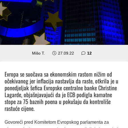
komentara
Mišo T.
27.09.22
12
Evropa se suočava sa ekonomskim rastom nižim od
očekivanog jer inflacija nastavlja da raste, otkrila je u
ponedjeljak šefica Evropske centralne banke Christine
Lagarde, objašnjavajući da je ECB podigla kamatne
stope za 75 baznih poena u pokušaju da kontroliše
rastuće cijene.
Govoreći pred Komitetom Evropskog parlamenta za