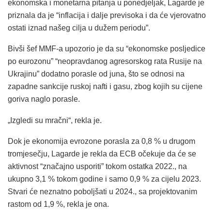
ekonomska i monetarna pitanja u ponedjeljak, Lagarde je
priznala da je “inflacija i dalje previsoka i da će vjerovatno
ostati iznad našeg cilja u dužem periodu”.
Bivši šef MMF-a upozorio je da su “ekonomske posljedice
po eurozonu” “neopravdanog agresorskog rata Rusije na
Ukrajinu” dodatno porasle od juna, što se odnosi na
zapadne sankcije ruskoj nafti i gasu, zbog kojih su cijene
goriva naglo porasle.
„Izgledi su mračni“, rekla je.
Dok je ekonomija evrozone porasla za 0,8 % u drugom
tromjesečju, Lagarde je rekla da ECB očekuje da će se
aktivnost “značajno usporiti” tokom ostatka 2022., na
ukupno 3,1 % tokom godine i samo 0,9 % za cijelu 2023.
Stvari će neznatno poboljšati u 2024., sa projektovanim
rastom od 1,9 %, rekla je ona.