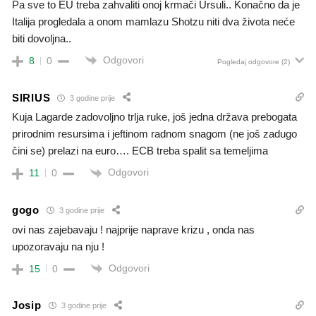
Pa sve to EU treba zahvaliti onoj krmači Ursuli.. Konačno da je
Italija progledala a onom mamlazu Shotzu niti dva života neće
biti dovoljna..
Odgovori
8
0
Pogledaj odgovore
(2)
SIRIUS
3 godine prije
Kuja Lagarde zadovoljno trlja ruke, još jedna država prebogata
prirodnim resursima i jeftinom radnom snagom (ne još zadugo
čini se) prelazi na euro…. ECB treba spalit sa temeljima
Odgovori
11
0
gogo
3 godine prije
ovi nas zajebavaju ! najprije naprave krizu , onda nas
upozoravaju na nju !
Odgovori
15
0
Josip
3 godine prije