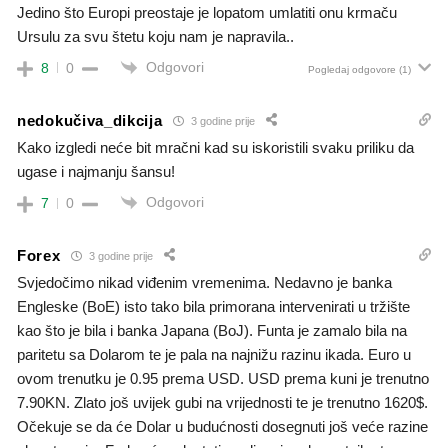
Jedino što Europi preostaje je lopatom umlatiti onu krmaču
Ursulu za svu štetu koju nam je napravila..
Odgovori
8
0
Pogledaj odgovore
(1)
nedokučiva_dikcija
3 godine prije
Kako izgledi neće bit mračni kad su iskoristili svaku priliku da
ugase i najmanju šansu!
Odgovori
7
0
Forex
3 godine prije
Svjedočimo nikad viđenim vremenima. Nedavno je banka
Engleske (BoE) isto tako bila primorana intervenirati u tržište
kao što je bila i banka Japana (BoJ). Funta je zamalo bila na
paritetu sa Dolarom te je pala na najnižu razinu ikada. Euro u
ovom trenutku je 0.95 prema USD. USD prema kuni je trenutno
7.90KN. Zlato još uvijek gubi na vrijednosti te je trenutno 1620$.
Očekuje se da će Dolar u budućnosti dosegnuti još veće razine