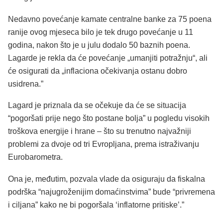
Nedavno povećanje kamate centralne banke za 75 poena
ranije ovog mjeseca bilo je tek drugo povećanje u 11
godina, nakon što je u julu dodalo 50 baznih poena.
Lagarde je rekla da će povećanje „umanjiti potražnju“, ali
će osigurati da „inflaciona očekivanja ostanu dobro
usidrena.”
Lagard je priznala da se očekuje da će se situacija
“pogoršati prije nego što postane bolja” u pogledu visokih
troškova energije i hrane – što su trenutno najvažniji
problemi za dvoje od tri Evropljana, prema istraživanju
Eurobarometra.
Ona je, međutim, pozvala vlade da osiguraju da fiskalna
podrška “
najugroženijim domaćinstvima
” bude “
privremena
i ciljana
” kako ne bi pogoršala ‘
inflatorne pritiske’.
”