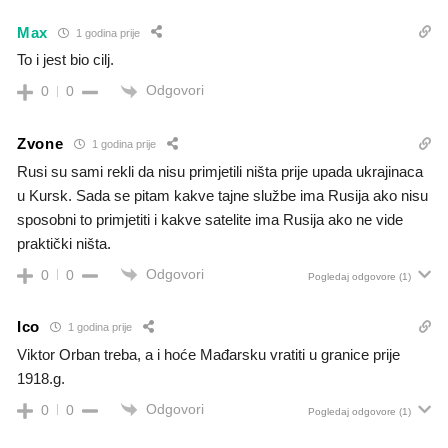
Max
1 godina prije
To i jest bio cilj.
Odgovori
0
0
Zvone
1 godina prije
Rusi su sami rekli da nisu primjetili ništa prije upada ukrajinaca
u Kursk. Sada se pitam kakve tajne službe ima Rusija ako nisu
sposobni to primjetiti i kakve satelite ima Rusija ako ne vide
praktički ništa.
Odgovori
0
0
Pogledaj odgovore
(1)
Ico
1 godina prije
Viktor Orban treba, a i hoće Mađarsku vratiti u granice prije
1918.g.
Odgovori
0
0
Pogledaj odgovore
(1)