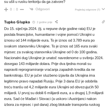
su ušli u rusku teritoriju da ga zatvore?
Odgovori
0
0
Pogledaj odgovore
(7)
Tupko Glupko
2 godine prije
Do 15. siječnja 2024. (tj. u nepune dvije godine rata) EU je
poslala financijske, humanitarne i vojne pomoći Ukrajini u
iznosu od 144 milijarde eura. To je iznos od 3.789 eura po
svakom stanovniku Ukrajine. To je iznos od 165 eura svaki
mjesec za svakog stanovnika Ukrajine od 0 do 100 godina.
Nacionalni dug Ukrajine je unatoč navedenome u svibnju 2024.
dosegao 143 milijarde dolara. Prije dva tjedna morali su
napraviti reprogramiranje vraćanja zapadnih kredita da ne
bankrotiraju. EU je jučer sluzbeno izjavila da Ukrajina ima
legitimno pravo napadati Rusiju. Prije 3 dana EU je odobrila
treću tranšu od 4,2 milijarde eura Ukrajini od obvezujućih 50
milijardi. U prvoj su dobili 6 milijardi eura, a u drugoj 1,9 milijardi
eura. Sad će Mađari i Slovaci (a uskoro i Austrijanci nakon
izbora za mjesec i pol dana) zbog blokade transporta ruskog