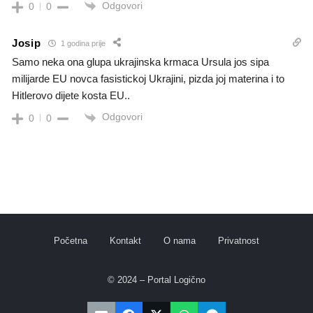
Odgovori
0
0
Josip
1 godina prije
Samo neka ona glupa ukrajinska krmaca Ursula jos sipa
milijarde EU novca fasistickoj Ukrajini, pizda joj materina i to
Hitlerovo dijete kosta EU..
Odgovori
0
0
Početna
Kontakt
O nama
Privatnost
© 2024 – Portal Logično