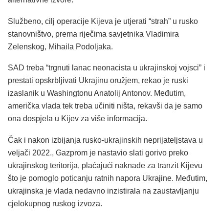
Službeno, cilj operacije Kijeva je utjerati “strah” u rusko
stanovništvo, prema riječima savjetnika Vladimira
Zelenskog, Mihaila Podoljaka.
SAD treba “trgnuti lanac neonacista u ukrajinskoj vojsci” i
prestati opskrbljivati ​​Ukrajinu oružjem, rekao je ruski
izaslanik u Washingtonu Anatolij Antonov. Međutim,
američka vlada tek treba učiniti ništa, rekavši da je samo
ona dospjela u Kijev za više informacija.
Čak i nakon izbijanja rusko-ukrajinskih neprijateljstava u
veljači 2022., Gazprom je nastavio slati gorivo preko
ukrajinskog teritorija, plaćajući naknade za tranzit Kijevu
što je pomoglo poticanju ratnih napora Ukrajine. Međutim,
ukrajinska je vlada nedavno inzistirala na zaustavljanju
cjelokupnog ruskog izvoza.