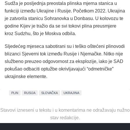
Sudža je posljednja preostala plinska mjerna stanica u
funkciji između Ukrajine i Rusije. Početkom 2022. Ukrajina
je zatvorila stanicu Sohranovka u Donbasu. U kolovozu te
godine Kijev je tražio da se svi tokovi plina preusmjere
kroz Sudzhu, što je Moskva odbila.
Sljedećeg mjeseca sabotirani su i teško oštećeni plinovodi
blizanci Sjeverni tok između Rusije i Njemačke. Nitko nije
službeno preuzeo odgovornost za eksplozije, iako je SAD
pokušao odbaciti optužbe okrivljavajući “odmetničke”
ukrajinske elemente.
PLIN
RUSIJA
SLOVAČKA
UKRAJINA
Stavovi izneseni u tekstu i u komentarima ne odražavaju nužno
stav redakcije.