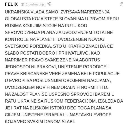
FELIX
1 godina prije
UKRAINSKA VLADA SAMO IZVRSAVA NAREDZENJA
GLOBALISTA KOJA STETE SLOVANIMA.U PRVOM REDU
RUSIMA KOJI JIIM STOJE NA PUTU KOD
SPROVODZENJA PLANA ZA UVODZENJEM TOTALNE
KONTROLE NA PLANETI I UVODZENJEN NOVOG
SVETSKOG POREDKA, STO U KRATKO ZNACI DA CE
SLABO POSTATI DOBRO I PRIHVATLJIVO, KAO
NAPRIMER PRAVO SVAKE ZENE NA ABORTUS
JEDNOSPOLNI BRAKOVI, UNISTENJE PORODICE I
PRAVE KRISCANSKE VERE ZAMENA BELE POPULACIJE
U EVROPI SA POSLUSNIJIM OBOJENIM NACIJAMA ,
UVODZENJEM NOVIH NEMORALNIH NORMI I TTD.
NA ZALOST PLAN SE USPESNO SPROVODI BAREM U
RATU UKRAINE SA RUSKOM FEDERACIJOM. IZGLEDA DA
JE I RAT NA BLISKOM ISTOKU DEO TOGA PLANA SA
CILJEM UNISTENE ISRAELA I U NASTAVKU EVROPE
KOJA VEC SVAKIM DANOM SLABI.