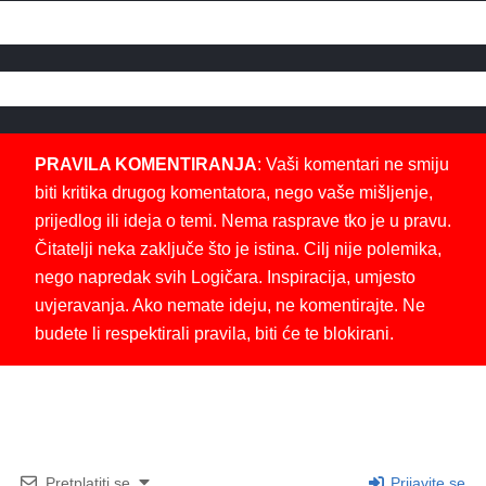
PRAVILA KOMENTIRANJA
: Vaši komentari ne smiju
biti kritika drugog komentatora, nego vaše mišljenje,
prijedlog ili ideja o temi. Nema rasprave tko je u pravu.
Čitatelji neka zaključe što je istina. Cilj nije polemika,
nego napredak svih Logičara. Inspiracija, umjesto
uvjeravanja. Ako nemate ideju, ne komentirajte. Ne
budete li respektirali pravila, biti će te blokirani.
Pretplatiti se
Prijavite se