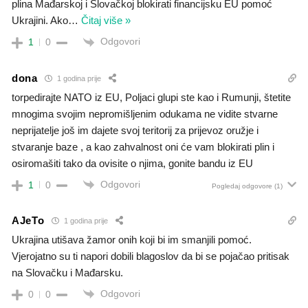
plina Mađarskoj i Slovačkoj blokirati financijsku EU pomoć
Ukrajini. Ako
…
Čitaj više »
Odgovori
1
0
dona
1 godina prije
torpedirajte NATO iz EU, Poljaci glupi ste kao i Rumunji, štetite
mnogima svojim nepromišljenim odukama ne vidite stvarne
neprijatelje još im dajete svoj teritorij za prijevoz oružje i
stvaranje baze , a kao zahvalnost oni će vam blokirati plin i
osiromašiti tako da ovisite o njima, gonite bandu iz EU
Odgovori
1
0
Pogledaj odgovore
(1)
AJeTo
1 godina prije
Ukrajina utišava žamor onih koji bi im smanjili pomoć.
Vjerojatno su ti napori dobili blagoslov da bi se pojačao pritisak
na Slovačku i Mađarsku.
Odgovori
0
0