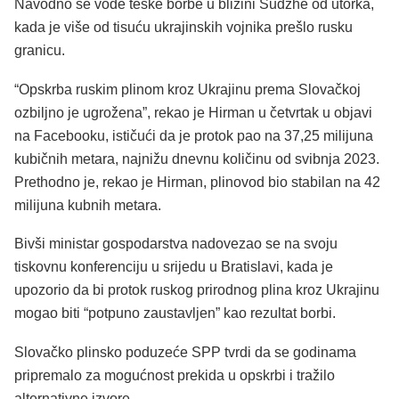
Navodno se vode teške borbe u blizini Sudzhe od utorka,
kada je više od tisuću ukrajinskih vojnika prešlo rusku
granicu.
“Opskrba ruskim plinom kroz Ukrajinu prema Slovačkoj
ozbiljno je ugrožena”, rekao je Hirman u četvrtak u objavi
na Facebooku, ističući da je protok pao na 37,25 milijuna
kubičnih metara, najnižu dnevnu količinu od svibnja 2023.
Prethodno je, rekao je Hirman, plinovod bio stabilan na 42
milijuna kubnih metara.
Bivši ministar gospodarstva nadovezao se na svoju
tiskovnu konferenciju u srijedu u Bratislavi, kada je
upozorio da bi protok ruskog prirodnog plina kroz Ukrajinu
mogao biti “potpuno zaustavljen” kao rezultat borbi.
Slovačko plinsko poduzeće SPP tvrdi da se godinama
pripremalo za mogućnost prekida u opskrbi i tražilo
alternativne izvore.