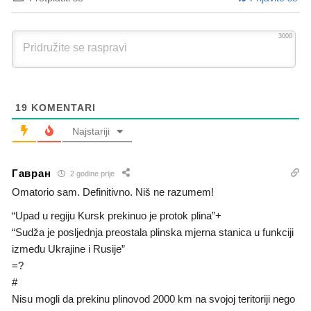
3000
19
KOMENTARI
Najstariji
Гавран
2 godine prije
Omatorio sam. Definitivno. Niš ne razumem!
“Upad u regiju Kursk prekinuo je protok plina”+
“Sudža je posljednja preostala plinska mjerna stanica u funkciji
između Ukrajine i Rusije”
=?
#
Nisu mogli da prekinu plinovod 2000 km na svojoj teritoriji nego