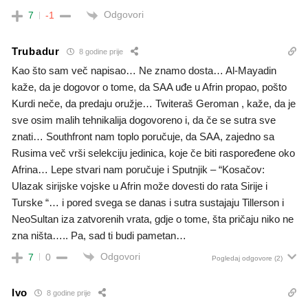
Odgovori
7
-1
Trubadur
8 godine prije
Kao što sam več napisao… Ne znamo dosta… Al-Mayadin
kaže, da je dogovor o tome, da SAA uđe u Afrin propao, pošto
Kurdi neče, da predaju oružje… Twiteraš Geroman , kaže, da je
sve osim malih tehnikalija dogovoreno i, da če se sutra sve
znati… Southfront nam toplo poručuje, da SAA, zajedno sa
Rusima več vrši selekciju jedinica, koje če biti raspoređene oko
Afrina… Lepe stvari nam poručuje i Sputnjik – “Kosačov:
Ulazak sirijske vojske u Afrin može dovesti do rata Sirije i
Turske “… i pored svega se danas i sutra sustajaju Tillerson i
NeoSultan iza zatvorenih vrata, gdje o tome, šta pričaju niko ne
zna ništa….. Pa, sad ti budi pametan…
Odgovori
7
0
Pogledaj odgovore
(2)
Ivo
8 godine prije