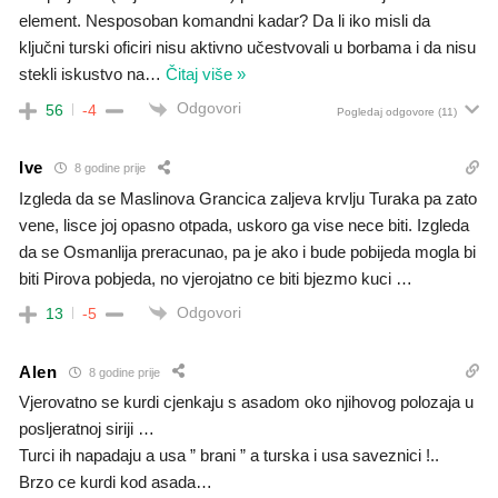
element. Nesposoban komandni kadar? Da li iko misli da
ključni turski oficiri nisu aktivno učestvovali u borbama i da nisu
stekli iskustvo na
…
Čitaj više »
Odgovori
56
-4
Pogledaj odgovore
(11)
Ive
8 godine prije
Izgleda da se Maslinova Grancica zaljeva krvlju Turaka pa zato
vene, lisce joj opasno otpada, uskoro ga vise nece biti. Izgleda
da se Osmanlija preracunao, pa je ako i bude pobijeda mogla bi
biti Pirova pobjeda, no vjerojatno ce biti bjezmo kuci …
Odgovori
13
-5
Alen
8 godine prije
Vjerovatno se kurdi cjenkaju s asadom oko njihovog polozaja u
posljeratnoj siriji …
Turci ih napadaju a usa ” brani ” a turska i usa saveznici !..
Brzo ce kurdi kod asada…