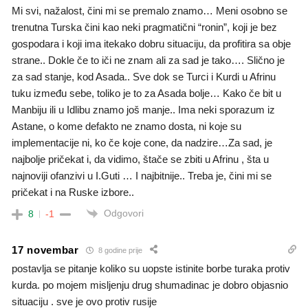
Mi svi, nažalost, čini mi se premalo znamo… Meni osobno se
trenutna Turska čini kao neki pragmatični “ronin”, koji je bez
gospodara i koji ima itekako dobru situaciju, da profitira sa obje
strane.. Dokle če to iči ne znam ali za sad je tako…. Slično je
za sad stanje, kod Asada.. Sve dok se Turci i Kurdi u Afrinu
tuku između sebe, toliko je to za Asada bolje… Kako če bit u
Manbiju ili u Idlibu znamo još manje.. Ima neki sporazum iz
Astane, o kome defakto ne znamo dosta, ni koje su
implementacije ni, ko če koje cone, da nadzire…Za sad, je
najbolje pričekat i, da vidimo, štače se zbiti u Afrinu , šta u
najnoviji ofanzivi u I.Guti … I najbitnije.. Treba je, čini mi se
pričekat i na Ruske izbore..
Odgovori
8
-1
17 novembar
8 godine prije
postavlja se pitanje koliko su uopste istinite borbe turaka protiv
kurda. po mojem misljenju drug shumadinac je dobro objasnio
situaciju . sve je ovo protiv rusije