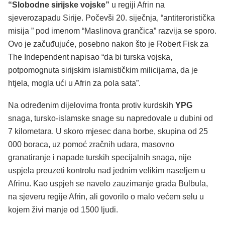
“Slobodne sirijske vojske”
u regiji Afrin na
sjeverozapadu Sirije. Počevši 20. siječnja, “antiteroristička
misija ” pod imenom “Maslinova grančica” razvija se sporo.
Ovo je začuđujuće, posebno nakon što je Robert Fisk za
The Independent napisao “da bi turska vojska,
potpomognuta sirijskim islamističkim milicijama, da je
htjela, mogla ući u Afrin za pola sata”.
Na određenim dijelovima fronta protiv kurdskih
YPG
snaga, tursko-islamske snage su napredovale u dubini od
7 kilometara. U skoro mjesec dana borbe, skupina od 25
000 boraca, uz pomoć zračnih udara, masovno
granatiranje i napade turskih specijalnih snaga, nije
uspjela preuzeti kontrolu nad jednim velikim naseljem u
Afrinu. Kao uspjeh se navelo zauzimanje grada Bulbula,
na sjeveru regije Afrin, ali govorilo o malo većem selu u
kojem živi manje od 1500 ljudi.