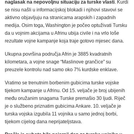
naglasak na nepovoljnu situaciju za turske vlasti
. Kurdi
se nisu našli u informacijskoj blokadi i njihovi stavovi se
aktivno objavljuju na stranicama arapskih i zapadnih
medija. Osim toga, Washington je počeo optuživati Tursku
da u vojnim akcijama u Afrinu ubija civile i na vrlo loše
rezultate vojne kampanje koja traje gotovo mjesec dana.
Ukupna površina područja Afrin je 3885 kvadratnih
kilometara, a vojne snage “Maslinove grančice” su
preuzele kontrolu nad samo oko 7% kurdske enklave.
Vratimo se trenutnim borbenim gubicima turske vojske
tijekom kampanje u Afrinu. Od 15. veljače je broj ubijenih
među oružanim snagama Turske premašio 30 ljudi. Riječ
je o službeno priznatim gubicima Ankare. 10. veljače je
turska vojska izgubila 11 vojnika u samo jednoj borbi,
tijekom cijelog dana neprijateljstava.