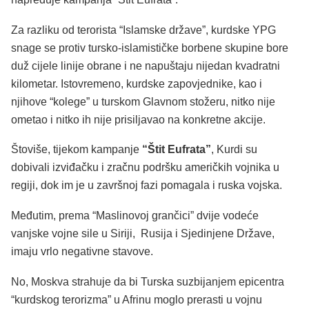
Za razliku od terorista “Islamske države”, kurdske YPG
snage se protiv tursko-islamističke borbene skupine bore
duž cijele linije obrane i ne napuštaju nijedan kvadratni
kilometar. Istovremeno, kurdske zapovjednike, kao i
njihove “kolege” u turskom Glavnom stožeru, nitko nije
ometao i nitko ih nije prisiljavao na konkretne akcije.
Štoviše, tijekom kampanje
“Štit Eufrata”
, Kurdi su
dobivali izviđačku i zračnu podršku američkih vojnika u
regiji, dok im je u završnoj fazi pomagala i ruska vojska.
Međutim, prema “Maslinovoj grančici” dvije vodeće
vanjske vojne sile u Siriji, Rusija i Sjedinjene Države,
imaju vrlo negativne stavove.
No, Moskva strahuje da bi Turska suzbijanjem epicentra
“kurdskog terorizma” u Afrinu moglo prerasti u vojnu