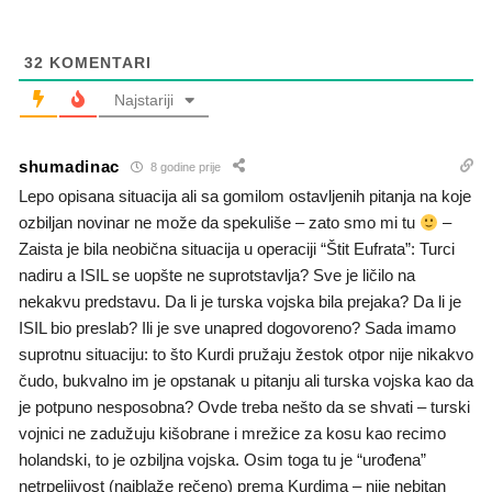
32
KOMENTARI
Najstariji
shumadinac
8 godine prije
Lepo opisana situacija ali sa gomilom ostavljenih pitanja na koje
ozbiljan novinar ne može da spekuliše – zato smo mi tu
–
Zaista je bila neobična situacija u operaciji “Štit Eufrata”: Turci
nadiru a ISIL se uopšte ne suprotstavlja? Sve je ličilo na
nekakvu predstavu. Da li je turska vojska bila prejaka? Da li je
ISIL bio preslab? Ili je sve unapred dogovoreno? Sada imamo
suprotnu situaciju: to što Kurdi pružaju žestok otpor nije nikakvo
čudo, bukvalno im je opstanak u pitanju ali turska vojska kao da
je potpuno nesposobna? Ovde treba nešto da se shvati – turski
vojnici ne zadužuju kišobrane i mrežice za kosu kao recimo
holandski, to je ozbiljna vojska. Osim toga tu je “urođena”
netrpeljivost (najblaže rečeno) prema Kurdima – nije nebitan