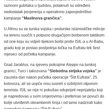
razinom gubitaka u ljudstvu, potaknuli su određeni
nedostatak povjerenja u operativno zapovjedništvo
kampanje
“Maslinova grančica”
.
U Afrinu su se turska vojska i proturske islamističke milicije
na terenu suočili s potpuno drugačijom borbenom taktikom
od one koju su vidjeli tijekom borbi protiv ISIL-a u Al-Babu,
gradu koji je postao posljednja točka na Eufratu tek šest
mjeseci od početka kampanje.
Grad Jarablus, na sjeveru pokrajine Aleppo na turskoj
granici, Turci i takozvana
“Slobodna sirijska vojska”
je
zauzela dan nakon početka operacije “Štit Eufrata”, 25.
kolovoza, ali se uopće nisu susreli s ozbiljnim otporom
terorista. ISIL se nije ni pokušao oduprijeti neprijatelju koji
je napredovao u svim smjerovima i preferirao se povući do
bolje utvrđenih obrambenih linija i od tamo nadzirati kako
napreduje kampanja “Štit Eufrata”.