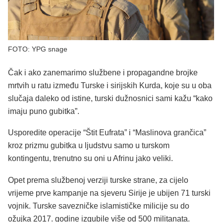
FOTO: YPG snage
Čak i ako zanemarimo službene i propagandne brojke
mrtvih u ratu između Turske i sirijskih Kurda, koje su u oba
slučaja daleko od istine, turski dužnosnici sami kažu “kako
imaju puno gubitka”.
Usporedite operacije “Štit Eufrata” i “Maslinova grančica”
kroz prizmu gubitka u ljudstvu samo u turskom
kontingentu, trenutno su oni u Afrinu jako veliki.
Opet prema službenoj verziji turske strane, za cijelo
vrijeme prve kampanje na sjeveru Sirije je ubijen 71 turski
vojnik. Turske savezničke islamističke milicije su do
ožujka 2017. godine izgubile više od 500 militanata.