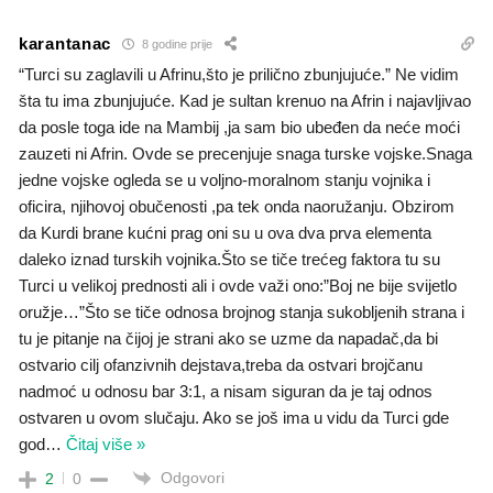
karantanac
8 godine prije
“Turci su zaglavili u Afrinu,što je prilično zbunjujuće.” Ne vidim
šta tu ima zbunjujuće. Kad je sultan krenuo na Afrin i najavljivao
da posle toga ide na Mambij ,ja sam bio ubeđen da neće moći
zauzeti ni Afrin. Ovde se precenjuje snaga turske vojske.Snaga
jedne vojske ogleda se u voljno-moralnom stanju vojnika i
oficira, njihovoj obučenosti ,pa tek onda naoružanju. Obzirom
da Kurdi brane kućni prag oni su u ova dva prva elementa
daleko iznad turskih vojnika.Što se tiče trećeg faktora tu su
Turci u velikoj prednosti ali i ovde važi ono:”Boj ne bije svijetlo
oružje…”Što se tiče odnosa brojnog stanja sukobljenih strana i
tu je pitanje na čijoj je strani ako se uzme da napadač,da bi
ostvario cilj ofanzivnih dejstava,treba da ostvari brojčanu
nadmoć u odnosu bar 3:1, a nisam siguran da je taj odnos
ostvaren u ovom slučaju. Ako se još ima u vidu da Turci gde
god
…
Čitaj više »
Odgovori
2
0