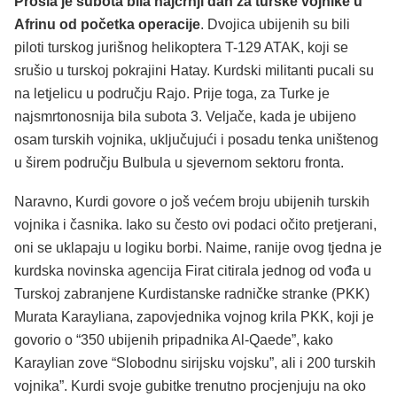
Prošla je subota bila najcrnji dan za turske vojnike u
Afrinu od početka operacije
. Dvojica ubijenih su bili
piloti turskog jurišnog helikoptera T-129 ATAK, koji se
srušio u turskoj pokrajini Hatay. Kurdski militanti pucali su
na letjelicu u području Rajo. Prije toga, za Turke je
najsmrtonosnija bila subota 3. Veljače, kada je ubijeno
osam turskih vojnika, uključujući i posadu tenka uništenog
u širem području Bulbula u sjevernom sektoru fronta.
Naravno, Kurdi govore o još većem broju ubijenih turskih
vojnika i časnika. Iako su često ovi podaci očito pretjerani,
oni se uklapaju u logiku borbi. Naime, ranije ovog tjedna je
kurdska novinska agencija Firat citirala jednog od vođa u
Turskoj zabranjene Kurdistanske radničke stranke (PKK)
Murata Karayliana, zapovjednika vojnog krila PKK, koji je
govorio o “350 ubijenih pripadnika Al-Qaede”, kako
Karaylian zove “Slobodnu sirijsku vojsku”, ali i 200 turskih
vojnika”. Kurdi svoje gubitke trenutno procjenjuju na oko