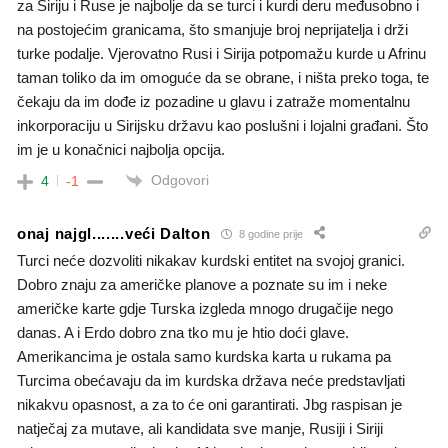
za Siriju i Ruse je najbolje da se turci i kurdi deru međusobno i
na postojećim granicama, što smanjuje broj neprijatelja i drži
turke podalje. Vjerovatno Rusi i Sirija potpomažu kurde u Afrinu
taman toliko da im omoguće da se obrane, i ništa preko toga, te
čekaju da im dođe iz pozadine u glavu i zatraže momentalnu
inkorporaciju u Sirijsku državu kao poslušni i lojalni građani. Što
im je u konačnici najbolja opcija.
Odgovori
4
-1
onaj najgl.......veći Dalton
8 godine prije
Turci neće dozvoliti nikakav kurdski entitet na svojoj granici.
Dobro znaju za američke planove a poznate su im i neke
američke karte gdje Turska izgleda mnogo drugačije nego
danas. A i Erdo dobro zna tko mu je htio doći glave.
Amerikancima je ostala samo kurdska karta u rukama pa
Turcima obećavaju da im kurdska država neće predstavljati
nikakvu opasnost, a za to će oni garantirati. Jbg raspisan je
natječaj za mutave, ali kandidata sve manje, Rusiji i Siriji