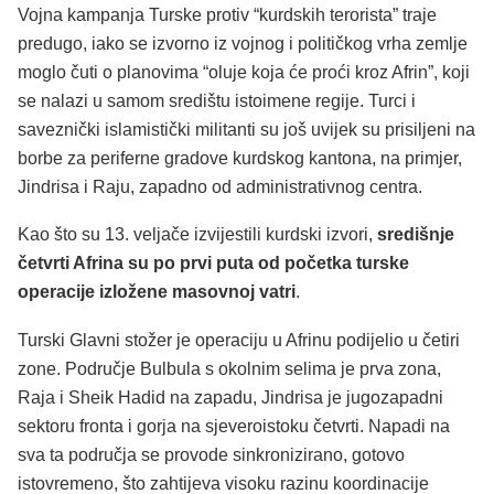
Vojna kampanja Turske protiv “kurdskih terorista” traje
predugo, iako se izvorno iz vojnog i političkog vrha zemlje
moglo čuti o planovima “oluje koja će proći kroz Afrin”, koji
se nalazi u samom središtu istoimene regije. Turci i
saveznički islamistički militanti su još uvijek su prisiljeni na
borbe za periferne gradove kurdskog kantona, na primjer,
Jindrisa i Raju, zapadno od administrativnog centra.
Kao što su 13. veljače izvijestili kurdski izvori,
središnje
četvrti Afrina su po prvi puta od početka turske
operacije izložene masovnoj vatri
.
Turski Glavni stožer je operaciju u Afrinu podijelio u četiri
zone. Područje Bulbula s okolnim selima je prva zona,
Raja i Sheik Hadid na zapadu, Jindrisa je jugozapadni
sektoru fronta i gorja na sjeveroistoku četvrti. Napadi na
sva ta područja se provode sinkronizirano, gotovo
istovremeno, što zahtijeva visoku razinu koordinacije