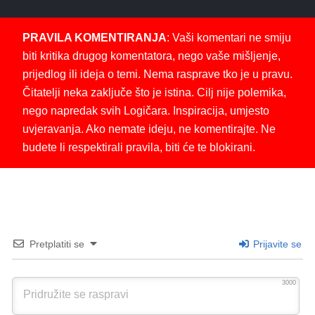
PRAVILA KOMENTIRANJA
: Vaši komentari ne smiju
biti kritika drugog komentatora, nego vaše mišljenje,
prijedlog ili ideja o temi. Nema rasprave tko je u pravu.
Čitatelji neka zaključe što je istina. Cilj nije polemika,
nego napredak svih Logičara. Inspiracija, umjesto
uvjeravanja. Ako nemate ideju, ne komentirajte. Ne
budete li respektirali pravila, biti će te blokirani.
Pretplatiti se
Prijavite se
3000