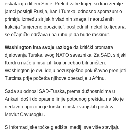
eskalaciju diljem Sirije. Prekid vatre kojeg su kao zemlje
jamci postigli Rusija, Iran i Turska, odnosno sporazum o
primirju između sirijskih vladinih snaga i naoružanih
frakcija “umjerene opozicije”, posljednjih nekoliko tjedana
se očajnički održava i na rubu je da bude raskinut.
Washington ima svoje razloge
da kritički promatra
djelovanja Turske, svog NATO saveznika. Za SAD, sirijski
Kurdi u načelu nisu cilj koji bi trebao biti uništen.
Washington je ovu ideju bezuspješno pokušavao prenijeti
Turcima prije početka njihove operacije u Afrinu.
Sada su odnosi SAD-Turska, prema dužnosnicima u
Ankari, došli do opasne linije potpunog prekida, na što je
nedavno upozorio je turski ministar vanjskih poslova
Mevlut Cavusoglu .
S informacijske točke gledišta, mediji sve više stavljaju