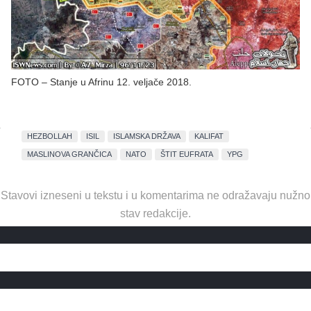
FOTO – Stanje u Afrinu 12. veljače 2018.
HEZBOLLAH
ISIL
ISLAMSKA DRŽAVA
KALIFAT
MASLINOVA GRANČICA
NATO
ŠTIT EUFRATA
YPG
Stavovi izneseni u tekstu i u komentarima ne odražavaju nužno
stav redakcije.