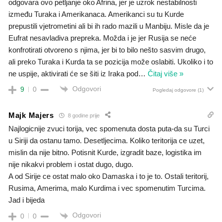
odgovara ovo petljanje oko Afrina, jer je uzrok nestabilnosti
između Turaka i Amerikanaca. Amerikanci su tu Kurde
prepustili vjetrometini ali bi ih rado mazili u Manbiju. Misle da je
Eufrat nesavladiva prepreka. Možda i je jer Rusija se neće
konfrotirati otvoreno s njima, jer bi to bilo nešto sasvim drugo,
ali preko Turaka i Kurda ta se pozicija može oslabiti. Ukoliko i to
ne uspije, aktivirati će se šiti iz Iraka pod
…
Čitaj više »
Odgovori
9
0
Pogledaj odgovore
(1)
Majk Majers
8 godine prije
Najlogicnije zvuci torija, vec spomenuta dosta puta-da su Turci
u Siriji da ostanu tamo. Desetljecima. Koliko teritorija ce uzet,
mislin da nije bitno. Potisnit Kurde, izgradit baze, logistika im
nije nikakvi problem i ostat dugo, dugo.
A od Sirije ce ostat malo oko Damaska i to je to. Ostali teritorij,
Rusima, Amerima, malo Kurdima i vec spomenutim Turcima.
Jad i bijeda
Odgovori
0
0