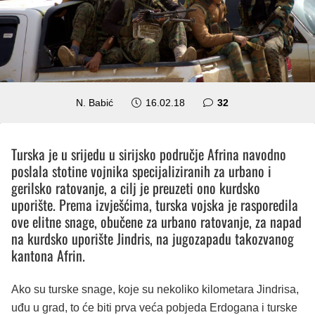
komentara
N. Babić
16.02.18
32
Turska je u srijedu u sirijsko područje Afrina navodno
poslala stotine vojnika specijaliziranih za urbano i
gerilsko ratovanje, a cilj je preuzeti ono kurdsko
uporište. Prema izvješćima, turska vojska je rasporedila
ove elitne snage, obučene za urbano ratovanje, za napad
na kurdsko uporište Jindris, na jugozapadu takozvanog
kantona Afrin.
Ako su turske snage, koje su nekoliko kilometara Jindrisa,
uđu u grad, to će biti prva veća pobjeda Erdogana i turske