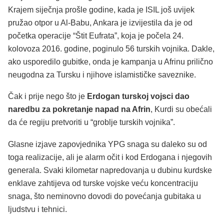
Krajem siječnja prošle godine, kada je ISIL još uvijek
pružao otpor u Al-Babu, Ankara je izvijestila da je od
početka operacije “Štit Eufrata”, koja je počela 24.
kolovoza 2016. godine, poginulo 56 turskih vojnika. Dakle,
ako usporedilo gubitke, onda je kampanja u Afrinu prilično
neugodna za Tursku i njihove islamističke saveznike.
Čak i prije nego što je
Erdogan turskoj vojsci dao
naredbu za pokretanje napad na Afrin
, Kurdi su obećali
da će regiju pretvoriti u “groblje turskih vojnika”.
Glasne izjave zapovjednika YPG snaga su daleko su od
toga realizacije, ali je alarm očit i kod Erdogana i njegovih
generala. Svaki kilometar napredovanja u dubinu kurdske
enklave zahtijeva od turske vojske veću koncentraciju
snaga, što neminovno dovodi do povećanja gubitaka u
ljudstvu i tehnici.