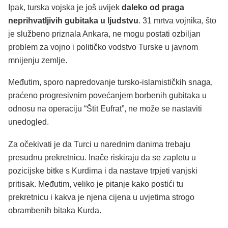
Ipak, turska vojska je još uvijek
daleko od praga
neprihvatljivih gubitaka u ljudstvu
. 31 mrtva vojnika, što
je službeno priznala Ankara, ne mogu postati ozbiljan
problem za vojno i političko vodstvo Turske u javnom
mnijenju zemlje.
Međutim, sporo napredovanje tursko-islamističkih snaga,
praćeno progresivnim povećanjem borbenih gubitaka u
odnosu na operaciju “Štit Eufrat”, ne može se nastaviti
unedogled.
Za očekivati je da Turci u narednim danima trebaju
presudnu prekretnicu. Inače riskiraju da se zapletu u
pozicijske bitke s Kurdima i da nastave trpjeti vanjski
pritisak. Međutim, veliko je pitanje kako postići tu
prekretnicu i kakva je njena cijena u uvjetima strogo
obrambenih bitaka Kurda.