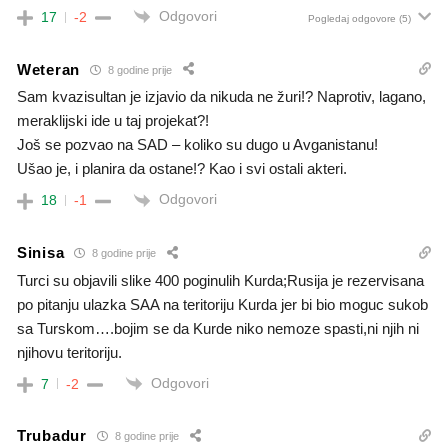
Odgovori
17
-2
Pogledaj odgovore
(5)
Weteran
8 godine prije
Sam kvazisultan je izjavio da nikuda ne žuri!? Naprotiv, lagano,
meraklijski ide u taj projekat?!
Još se pozvao na SAD – koliko su dugo u Avganistanu!
Ušao je, i planira da ostane!? Kao i svi ostali akteri.
Odgovori
18
-1
Sinisa
8 godine prije
Turci su objavili slike 400 poginulih Kurda;Rusija je rezervisana
po pitanju ulazka SAA na teritoriju Kurda jer bi bio moguc sukob
sa Turskom….bojim se da Kurde niko nemoze spasti,ni njih ni
njihovu teritoriju.
Odgovori
7
-2
Trubadur
8 godine prije