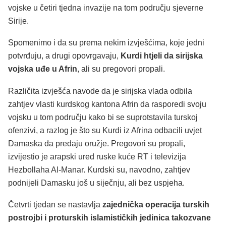
vojske u četiri tjedna invazije na tom području sjeverne
Sirije.
Spomenimo i da su prema nekim izvješćima, koje jedni
potvrđuju, a drugi opovrgavaju,
Kurdi htjeli da sirijska
vojska uđe u Afrin
, ali su pregovori propali.
Različita izvješća navode da je sirijska vlada odbila
zahtjev vlasti kurdskog kantona Afrin da rasporedi svoju
vojsku u tom području kako bi se suprotstavila turskoj
ofenzivi, a razlog je što su Kurdi iz Afrina odbacili uvjet
Damaska da predaju oružje. Pregovori su propali,
izvijestio je arapski ured ruske kuće RT i televizija
Hezbollaha Al-Manar. Kurdski su, navodno, zahtjev
podnijeli Damasku još u siječnju, ali bez uspjeha.
Četvrti tjedan se nastavlja
zajednička operacija turskih
postrojbi i proturskih islamističkih jedinica takozvane