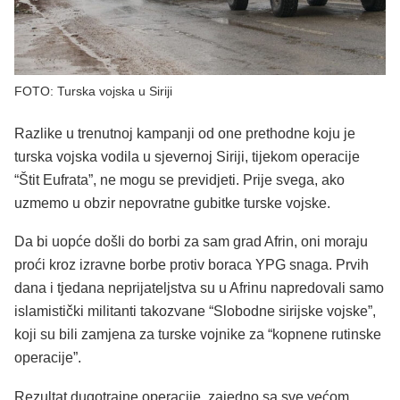
FOTO: Turska vojska u Siriji
Razlike u trenutnoj kampanji od one prethodne koju je
turska vojska vodila u sjevernoj Siriji, tijekom operacije
“Štit Eufrata”, ne mogu se previdjeti. Prije svega, ako
uzmemo u obzir nepovratne gubitke turske vojske.
Da bi uopće došli do borbi za sam grad Afrin, oni moraju
proći kroz izravne borbe protiv boraca YPG snaga. Prvih
dana i tjedana neprijateljstva su u Afrinu napredovali samo
islamistički militanti takozvane “Slobodne sirijske vojske”,
koji su bili zamjena za turske vojnike za “kopnene rutinske
operacije”.
Rezultat dugotrajne operacije, zajedno sa sve većom