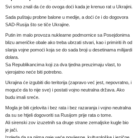
Svi smo znali da će do ovoga doći kada je krenuo rat u Ukrajini.
Sada puštaju probne balone u medije, a doći će i do dogovora
SAD-Rusija što se tiče Ukrajine.
Putin im malo provoza nuklearne podmornice sa Posejdonima
blizu američke obale ako treba ubrzati stvari, kao i primiriti ih od
slanja vojne pomoći koja se do sada broji u desetinama milijardi
dolara.
Sa Republikancima koji za dva tjedna preuzimaju vlast, to
vjerojatno neće biti potrebno.
Ukrajina će izgubiti dio teritorija (zapravo već jest, nepovratno, i
moguće da to nije sve) i postati vojno neutralna država. Ako
budu imali sreće.
Mogla je biti cjelovita i bez rata i bez razaranja i vojno neutralna
da su se htjeli dogovoriti sa Rusijom prije rata o tome.
Ali sirenski zov izuzetnih sa druge strane zemaljske kugle bio
je jači.
Izgleda da sa njima gaje veće povijesne, kulturološke i jezične