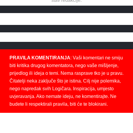
stav redakcije.
PRAVILA KOMENTIRANJA
: Vaši komentari ne smiju
biti kritika drugog komentatora, nego vaše mišljenje,
prijedlog ili ideja o temi. Nema rasprave tko je u pravu.
Čitatelji neka zaključe što je istina. Cilj nije polemika,
nego napredak svih Logičara. Inspiracija, umjesto
uvjeravanja. Ako nemate ideju, ne komentirajte. Ne
budete li respektirali pravila, biti će te blokirani.