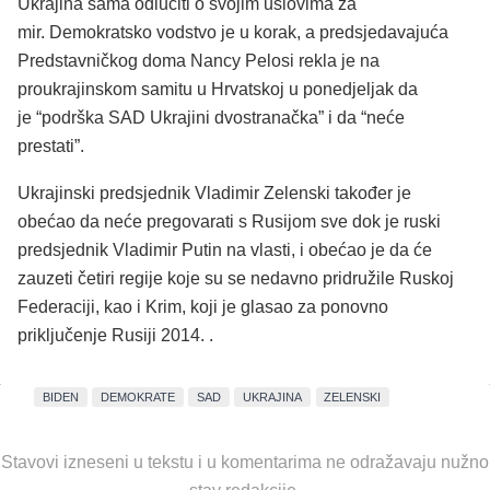
Ukrajina sama odlučiti o svojim uslovima za
mir. Demokratsko vodstvo je u korak, a predsjedavajuća
Predstavničkog doma Nancy Pelosi rekla je na
proukrajinskom samitu u Hrvatskoj u ponedjeljak da
je “podrška SAD Ukrajini dvostranačka” i da “neće
prestati”.
Ukrajinski predsjednik Vladimir Zelenski također je
obećao da neće pregovarati s Rusijom sve dok je ruski
predsjednik Vladimir Putin na vlasti, i obećao je da će
zauzeti četiri regije koje su se nedavno pridružile Ruskoj
Federaciji, kao i Krim, koji je glasao za ponovno
priključenje Rusiji 2014. .
BIDEN
DEMOKRATE
SAD
UKRAJINA
ZELENSKI
Stavovi izneseni u tekstu i u komentarima ne odražavaju nužno