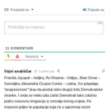
Pretplatiti se
Prijavite se
3000
11
KOMENTARI
Najstariji
Vojni analitičar
3 godine prije
Pramila Jayapal – Indijka, Ro Khanna – Indijac, Ilhan Omar –
Somalijka, Alexandria Ocasio-Cortez – Latina. Svi pripadaju
“progresivnom” (kao da postoji neko drugo) krilu Demokratske
stranke. I onda se netko pita zašto Demokrati tako zdušno
potiču masovnu imigraciju iz zemalja trećeg svijeta. Pa
masovni priljev te populacije koja će u ogromnoj većini