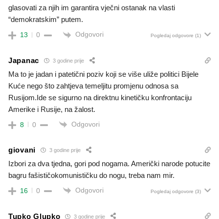
glasovati za njih im garantira vječni ostanak na vlasti
“demokratskim” putem.
Odgovori
13
0
Pogledaj odgovore
(1)
Japanac
3 godine prije
Ma to je jadan i patetični poziv koji se više uliže politici Bijele
Kuće nego što zahtjeva temeljitu promjenu odnosa sa
Rusijom.Ide se sigurno na direktnu kinetičku konfrontaciju
Amerike i Rusije, na žalost.
Odgovori
8
0
giovani
3 godine prije
Izbori za dva tjedna, gori pod nogama. Američki narode potucite
bagru fašističokomunističku do nogu, treba nam mir.
Odgovori
16
0
Pogledaj odgovore
(3)
Tupko Glupko
3 godine prije