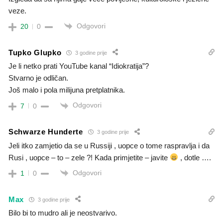
veze.
Odgovori
20
0
Tupko Glupko
3 godine prije
Je li netko prati YouTube kanal “Idiokratija”?
Stvarno je odličan.
Još malo i pola milijuna pretplatnika.
Odgovori
7
0
Schwarze Hunderte
3 godine prije
Jeli itko zamjetio da se u Russiji , uopce o tome raspravlja i da
Rusi , uopce – to – zele ?! Kada primjetite – javite
, dotle ….
Odgovori
1
0
Max
3 godine prije
Bilo bi to mudro ali je neostvarivo.