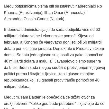
Među potpisnicima pisma bili su istaknuti naprednjaci Ro
Khanna (Pensilvanija), Ilhan Omar (Minnesota) i
Alexandria Ocasio-Cortez (Njujork).
Bidenova administracija je do sada dodijelila više od 60
milijardi dolara vojne i ekonomske pomoći Kijevu od
februara, a Kongres će vjerovatno donijeti još 50 milijardi
dolara pomoći prije januara. Demokrate u Predstavničkom
domu i Senatu jednoglasno su glasali za paket pomoći od
40 milijardi dolara u maju, ali Jayapalovo pismo sugerira
da bi se Biden sada mogao suočiti s protivljenjem njegovoj
politici prema Ukrajini s ljevice, kao i glasne manjine
republikanaca koji su glasali protiv tranšu pomoći od 40
milijardi dolara.
Međutim, sam Bajden je obećao da će držati otvor za
oružje otvoren “koliko god bude potrebno” i izjavio je da će