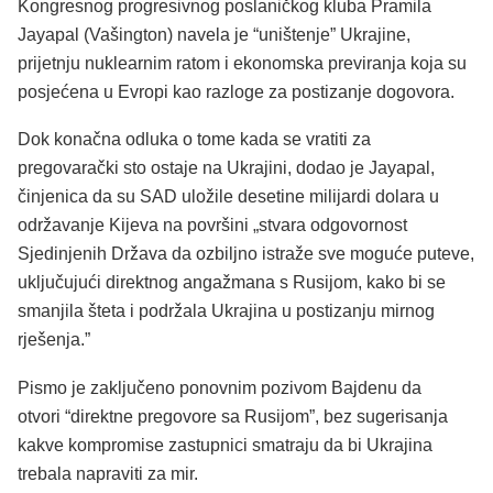
Kongresnog progresivnog poslaničkog kluba Pramila
Jayapal (Vašington) navela je
“uništenje”
Ukrajine,
prijetnju nuklearnim ratom i ekonomska previranja koja su
posjećena u Evropi kao razloge za postizanje dogovora.
Dok konačna odluka o tome kada se vratiti za
pregovarački sto ostaje na Ukrajini, dodao je Jayapal,
činjenica da su SAD uložile desetine milijardi dolara u
održavanje Kijeva na površini „stvara odgovornost
Sjedinjenih Država da ozbiljno istraže sve moguće puteve,
uključujući direktnog angažmana s Rusijom, kako bi se
smanjila šteta i podržala Ukrajina u postizanju mirnog
rješenja.”
Pismo je zaključeno ponovnim pozivom Bajdenu da
otvori “direktne pregovore sa Rusijom”, bez sugerisanja
kakve kompromise zastupnici smatraju da bi Ukrajina
trebala napraviti za mir.