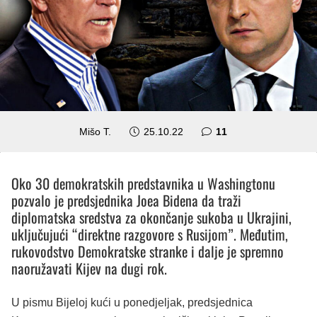
komentara
Mišo T.
25.10.22
11
Oko 30 demokratskih predstavnika u Washingtonu
pozvalo je predsjednika Joea Bidena da traži
diplomatska sredstva za okončanje sukoba u Ukrajini,
uključujući
“direktne razgovore s Rusijom”.
Međutim,
rukovodstvo Demokratske stranke i dalje je spremno
naoružavati Kijev na dugi rok.
U
pismu
Bijeloj kući u ponedjeljak, predsjednica