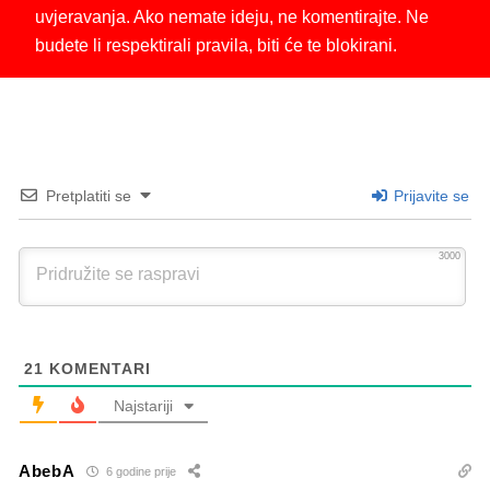
uvjeravanja. Ako nemate ideju, ne komentirajte. Ne
budete li respektirali pravila, biti će te blokirani.
Pretplatiti se
Prijavite se
3000
21
KOMENTARI
Najstariji
AbebA
6 godine prije