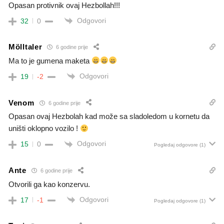
Opasan protivnik ovaj Hezbollah!!!
Odgovori
32
0
Mölltaler
6 godine prije
Ma to je gumena maketa
Odgovori
19
-2
Venom
6 godine prije
Opasan ovaj Hezbolah kad može sa sladoledom u kornetu da
uništi oklopno vozilo !
Odgovori
15
0
Pogledaj odgovore
(1)
Ante
6 godine prije
Otvorili ga kao konzervu.
Odgovori
17
-1
Pogledaj odgovore
(1)