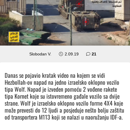
komentar
Slobodan V.
2.09.19
21
Danas se pojavio kratak video na kojem se vidi
Hezbollah-ov napad na jedno izraelsko oklopno vozilo
tipa Wolf. Napad je izveden pomoću 2 vođene rakete
tipa Kornet koje su istovremeno gađale vozilo sa dvije
strane. Wolf je izraelsko oklopno vozilo forme 4X4 koje
može prevesti do 12 ljudi a posjeduje nešto bolju zaštitu
od transportera M113 koji se nalazi u naoružanju IDF-a.