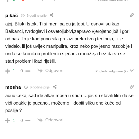
pikač
6 godine prije
ajoj, Bliski Istok. Ti si meni,pa ću ja tebi. U osnovi su kao
Balkanci, tvrdoglavi i osvetoljubivi,zapravo vjerojatno još i gori
od nas. To je kad puno sila prelazi preko tvog teritorija, ili je
vladalo, ili još uvijek manipulira, kroz neko povijesno razdoblje i
onda se kronično problemi i sjećanja množe,a bez da su se
stari problemi ikad riješili.
Odgovori
1
0
Pogledaj odgovore
(2)
mosha
6 godine prije
auuu čekaj sad ide alkar moša u sridu …još su stavili film da se
vidi odakle je pucano.. možemo li dobiti sliku one kuće od
poslije ?
Odgovori
1
0