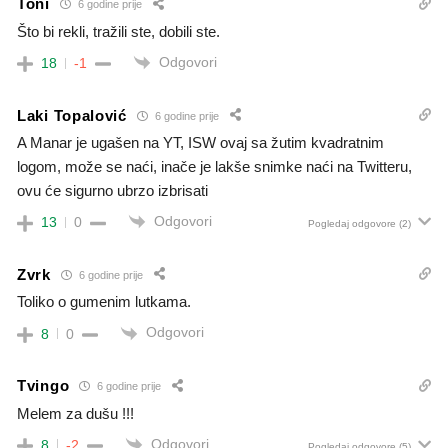
Toni
6 godine prije
Što bi rekli, tražili ste, dobili ste.
Odgovori
18
-1
Laki Topalović
6 godine prije
A Manar je ugašen na YT, ISW ovaj sa žutim kvadratnim
logom, može se naći, inače je lakše snimke naći na Twitteru,
ovu će sigurno ubrzo izbrisati
Odgovori
13
0
Pogledaj odgovore
(2)
Zvrk
6 godine prije
Toliko o gumenim lutkama.
Odgovori
8
0
Tvingo
6 godine prije
Melem za dušu !!!
Odgovori
8
-2
Pogledaj odgovore
(5)