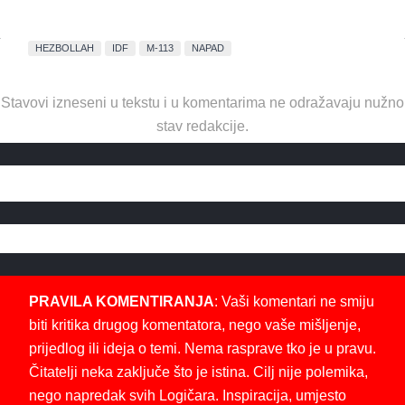
HEZBOLLAH
IDF
M-113
NAPAD
Stavovi izneseni u tekstu i u komentarima ne odražavaju nužno
stav redakcije.
PRAVILA KOMENTIRANJA
: Vaši komentari ne smiju
biti kritika drugog komentatora, nego vaše mišljenje,
prijedlog ili ideja o temi. Nema rasprave tko je u pravu.
Čitatelji neka zaključe što je istina. Cilj nije polemika,
nego napredak svih Logičara. Inspiracija, umjesto