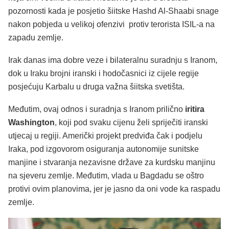
pozornosti kada je posjetio šiitske Hashd Al-Shaabi snage
nakon pobjeda u velikoj ofenzivi protiv terorista ISIL-a na
zapadu zemlje.
Irak danas ima dobre veze i bilateralnu suradnju s Iranom,
dok u Iraku brojni iranski i hodočasnici iz cijele regije
posjećuju Karbalu u druga važna šiitska svetišta.
Međutim, ovaj odnos i suradnja s Iranom prilično
iritira
Washington
, koji pod svaku cijenu želi spriječiti iranski
utjecaj u regiji. Američki projekt predviđa čak i podjelu
Iraka, pod izgovorom osiguranja autonomije sunitske
manjine i stvaranja nezavisne države za kurdsku manjinu
na sjeveru zemlje. Međutim, vlada u Bagdadu se oštro
protivi ovim planovima, jer je jasno da oni vode ka raspadu
zemlje.