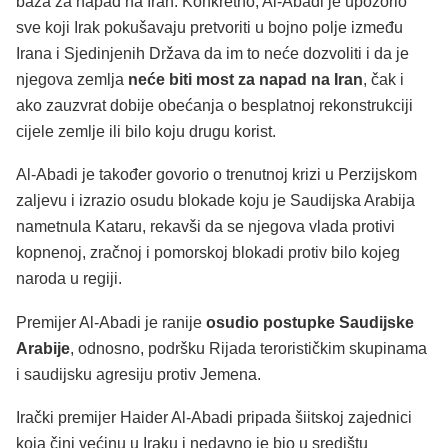
baza za napad na Iran. Konkretno, Al-Abadi je upozorio
sve koji Irak pokušavaju pretvoriti u bojno polje između
Irana i Sjedinjenih Država da im to neće dozvoliti i da je
njegova zemlja
neće biti most za napad na Iran
, čak i
ako zauzvrat dobije obećanja o besplatnoj rekonstrukciji
cijele zemlje ili bilo koju drugu korist.
Al-Abadi je također govorio o trenutnoj krizi u Perzijskom
zaljevu i izrazio osudu blokade koju je Saudijska Arabija
nametnula Kataru, rekavši da se njegova vlada protivi
kopnenoj, zračnoj i pomorskoj blokadi protiv bilo kojeg
naroda u regiji.
Premijer Al-Abadi je ranije
osudio postupke Saudijske
Arabije
, odnosno, podršku Rijada terorističkim skupinama
i saudijsku agresiju protiv Jemena.
Irački premijer Haider Al-Abadi pripada šiitskoj zajednici
koja čini većinu u Iraku i nedavno je bio u središtu