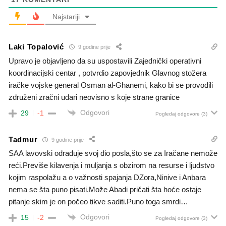
Najstariji
Laki Topalović
9 godine prije
Upravo je objavljeno da su uspostavili Zajednički operativni
koordinacijski centar , potvrdio zapovjednik Glavnog stožera
iračke vojske general Osman al-Ghanemi, kako bi se provodili
združeni zračni udari neovisno s koje strane granice
Odgovori
29
-1
Pogledaj odgovore
(3)
Tadmur
9 godine prije
SAA lavovski odrađuje svoj dio posla,što se za Iračane nemože
reći.Previše kilavenja i muljanja s obzirom na resurse i ljudstvo
kojim raspolažu a o važnosti spajanja DZora,Ninive i Anbara
nema se šta puno pisati.Može Abadi pričati šta hoće ostaje
pitanje skim je on počeo tikve saditi.Puno toga smrdi…
Odgovori
15
-2
Pogledaj odgovore
(3)