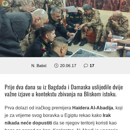
komentara
N. Babić
20.06.17
17
Prije dva dana su iz Bagdada i Damaska uslijedile dvije
važne izjave u kontekstu zbivanja na Bliskom istoku.
Prva dolazi od iračkog premijera
Haidera Al-Abadija
, koji
je za vrijeme svog boravka u Egiptu rekao kako
Irak
nikada neće dopustiti
da se njegov teritorij koristi kao