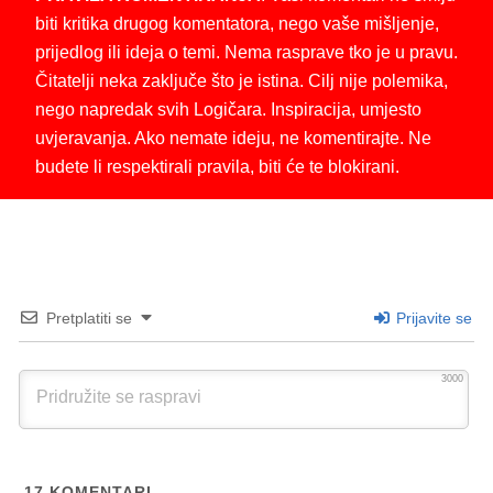
biti kritika drugog komentatora, nego vaše mišljenje,
prijedlog ili ideja o temi. Nema rasprave tko je u pravu.
Čitatelji neka zaključe što je istina. Cilj nije polemika,
nego napredak svih Logičara. Inspiracija, umjesto
uvjeravanja. Ako nemate ideju, ne komentirajte. Ne
budete li respektirali pravila, biti će te blokirani.
Pretplatiti se
Prijavite se
3000
17
KOMENTARI