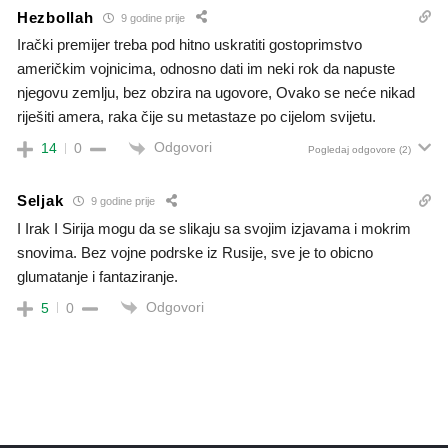
Hezbollah
9 godine prije
Irački premijer treba pod hitno uskratiti gostoprimstvo
američkim vojnicima, odnosno dati im neki rok da napuste
njegovu zemlju, bez obzira na ugovore, Ovako se neće nikad
riješiti amera, raka čije su metastaze po cijelom svijetu.
Odgovori
14
0
Pogledaj odgovore
(2)
Seljak
9 godine prije
I Irak I Sirija mogu da se slikaju sa svojim izjavama i mokrim
snovima. Bez vojne podrske iz Rusije, sve je to obicno
glumatanje i fantaziranje.
Odgovori
5
0