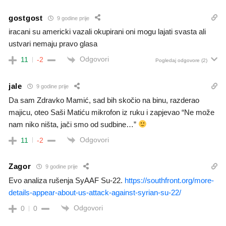
gostgost
9 godine prije
iracani su americki vazali okupirani oni mogu lajati svasta ali
ustvari nemaju pravo glasa
Odgovori
11
-2
Pogledaj odgovore
(2)
jale
9 godine prije
Da sam Zdravko Mamić, sad bih skočio na binu, razderao
majicu, oteo Saši Matiću mikrofon iz ruku i zapjevao “Ne može
nam niko ništa, jači smo od sudbine…”
Odgovori
11
-2
Zagor
9 godine prije
Evo analiza rušenja SyAAF Su-22.
https://southfront.org/more-
details-appear-about-us-attack-against-syrian-su-22/
Odgovori
0
0