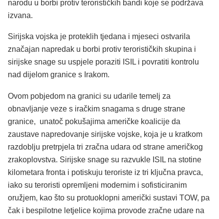
narodu u borbi protiv terorističkih bandi koje se podržava
izvana.
Sirijska vojska je proteklih tjedana i mjeseci ostvarila
značajan napredak u borbi protiv terorističkih skupina i
sirijske snage su uspjele poraziti ISIL i povratiti kontrolu
nad dijelom granice s Irakom.
Ovom pobjedom na granici su udarile temelj za
obnavljanje veze s iračkim snagama s druge strane
granice, unatoč pokušajima američke koalicije da
zaustave napredovanje sirijske vojske, koja je u kratkom
razdoblju pretrpjela tri zračna udara od strane američkog
zrakoplovstva. Sirijske snage su razvukle ISIL na stotine
kilometara fronta i potiskuju teroriste iz tri ključna pravca,
iako su teroristi opremljeni modernim i sofisticiranim
oružjem, kao što su protuoklopni američki sustavi TOW, pa
čak i bespilotne letjelice kojima provode zračne udare na