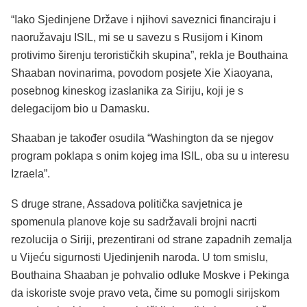
“Iako Sjedinjene Države i njihovi saveznici financiraju i
naoružavaju ISIL, mi se u savezu s Rusijom i Kinom
protivimo širenju terorističkih skupina”, rekla je Bouthaina
Shaaban novinarima, povodom posjete Xie Xiaoyana,
posebnog kineskog izaslanika za Siriju, koji je s
delegacijom bio u Damasku.
Shaaban je također osudila “Washington da se njegov
program poklapa s onim kojeg ima ISIL, oba su u interesu
Izraela”.
S druge strane, Assadova politička savjetnica je
spomenula planove koje su sadržavali brojni nacrti
rezolucija o Siriji, prezentirani od strane zapadnih zemalja
u Vijeću sigurnosti Ujedinjenih naroda. U tom smislu,
Bouthaina Shaaban je pohvalio odluke Moskve i Pekinga
da iskoriste svoje pravo veta, čime su pomogli sirijskom