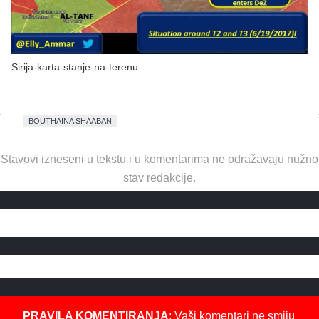
Sirija-karta-stanje-na-terenu
BOUTHAINA SHAABAN
Stavovi izneseni u tekstu i u komentarima ne odražavaju nužno
stav redakcije.
PRAVILA KOMENTIRANJA
: Vaši komentari ne smiju