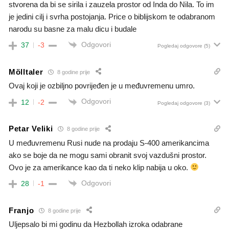
stvorena da bi se sirila i zauzela prostor od Inda do Nila. To im
je jedini cilj i svrha postojanja. Price o biblijskom te odabranom
narodu su basne za malu dicu i budale
Odgovori
37
-3
Pogledaj odgovore
(5)
Mölltaler
8 godine prije
Ovaj koji je ozbiljno povrijeđen je u međuvremenu umro.
Odgovori
12
-2
Pogledaj odgovore
(3)
Petar Veliki
8 godine prije
U međuvremenu Rusi nude na prodaju S-400 amerikancima
ako se boje da ne mogu sami obranit svoj vazdušni prostor.
Ovo je za amerikance kao da ti neko klip nabija u oko.
Odgovori
28
-1
Franjo
8 godine prije
Uljepsalo bi mi godinu da Hezbollah izroka odabrane