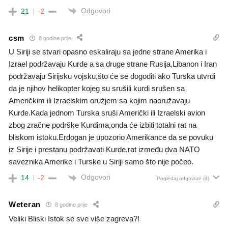
Odgovori
21
-2
csm
8 godine prije
U Siriji se stvari opasno eskaliraju sa jedne strane Amerika i
Izrael podržavaju Kurde a sa druge strane Rusija,Libanon i Iran
podržavaju Sirijsku vojsku,što će se dogoditi ako Turska utvrdi
da je njihov helikopter kojeg su srušili kurdi srušen sa
Američkim ili Izraelskim oružjem sa kojim naoružavaju
Kurde.Kada jednom Turska sruši Američki ili Izraelski avion
zbog zračne podrške Kurdima,onda će izbiti totalni rat na
bliskom istoku.Erdogan je upozorio Amerikance da se povuku
iz Sirije i prestanu podržavati Kurde,rat između dva NATO
saveznika Amerike i Turske u Siriji samo što nije počeo.
Odgovori
14
-2
Pogledaj odgovore
(3)
Weteran
8 godine prije
Veliki Bliski Istok se sve više zagreva?!