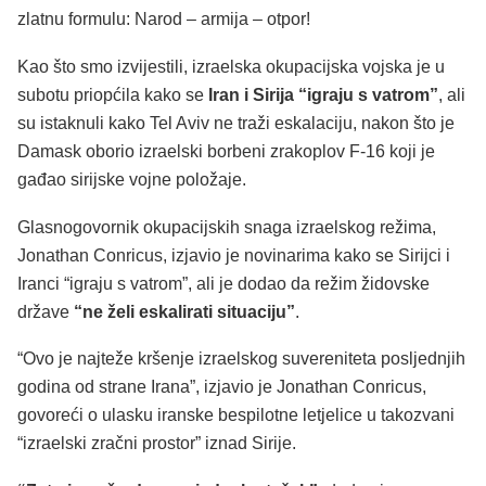
zlatnu formulu: Narod – armija – otpor!
Kao što smo izvijestili, izraelska okupacijska vojska je u
subotu priopćila kako se
Iran i Sirija “igraju s vatrom”
, ali
su istaknuli kako Tel Aviv ne traži eskalaciju, nakon što je
Damask oborio izraelski borbeni zrakoplov F-16 koji je
gađao sirijske vojne položaje.
Glasnogovornik okupacijskih snaga izraelskog režima,
Jonathan Conricus, izjavio je novinarima kako se Sirijci i
Iranci “igraju s vatrom”, ali je dodao da režim židovske
države
“ne želi eskalirati situaciju”
.
“Ovo je najteže kršenje izraelskog suvereniteta posljednjih
godina od strane Irana”, izjavio je Jonathan Conricus,
govoreći o ulasku iranske bespilotne letjelice u takozvani
“izraelski zračni prostor” iznad Sirije.