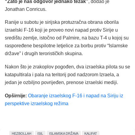
“Zato je naš odgovor jednako težak”
, dodao je
Jonathan Conricus.
Ranije u subotu je sirijska protuzračna obrana oborila
izraelski F-16 koji je proveo novi napad protiv Sirije ​​u
središtu zemlje, istočno od Palmire, na bazu T-4 u kojoj su
raspoređene bespilotne letjelice za borbu protiv “Islamske
države” i drugih terorističkih skupina.
Nakon što je zrakoplov pogođen, dva izraelska pilota su se
katapultirala i pala na teritorij pod nadzorom Izraela, a
jedan je ozbiljno povrijeđen, prenose izraelski mediji.
Opširnije:
Obaranje izraelskog F-16 i napad na Siriju iz
perspektive izraelskog režima
HEZBOLLAH
ISIL
ISLAMSKA DRŽAVA
KALIFAT