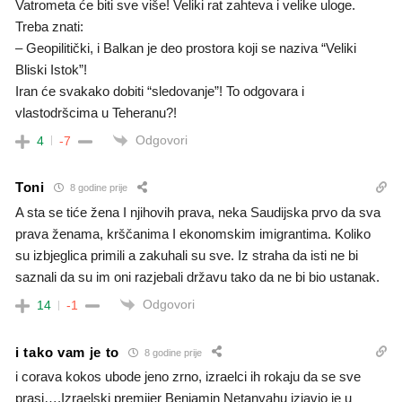
Vatrometa će biti sve više! Veliki rat zahteva i velike uloge.
Treba znati:
– Geopilitički, i Balkan je deo prostora koji se naziva “Veliki
Bliski Istok”!
Iran će svakako dobiti “sledovanje”! To odgovara i
vlastodršcima u Teheranu?!
Odgovori
4
-7
Toni
8 godine prije
A sta se tiće žena I njihovih prava, neka Saudijska prvo da sva
prava ženama, krščanima I ekonomskim imigrantima. Koliko
su izbjeglica primili a zakuhali su sve. Iz straha da isti ne bi
saznali da su im oni razjebali državu tako da ne bi bio ustanak.
Odgovori
14
-1
i tako vam je to
8 godine prije
i corava kokos ubode jeno zrno, izraelci ih rokaju da se sve
prasi….Izraelski premijer Benjamin Netanyahu izjavio je u