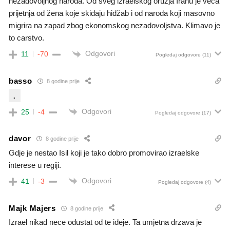
nezadovoljnog naroda. Od sveg izraelskog oružja Iranu je veća
prijetnja od žena koje skidaju hidžab i od naroda koji masovno
migrira na zapad zbog ekonomskog nezadovoljstva. Klimavo je
to carstvo.
Odgovori
11
-70
Pogledaj odgovore
(11)
basso
8 godine prije
.
Odgovori
25
-4
Pogledaj odgovore
(17)
davor
8 godine prije
Gdje je nestao Isil koji je tako dobro promovirao izraelske
interese u regiji.
Odgovori
41
-3
Pogledaj odgovore
(4)
Majk Majers
8 godine prije
Izrael nikad nece odustat od te ideje. Ta umjetna drzava je