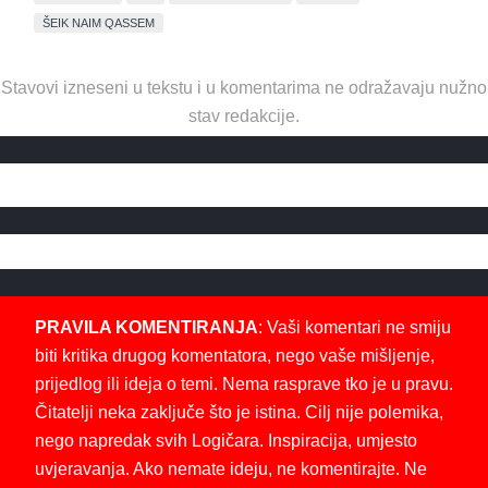
ŠEIK NAIM QASSEM
Stavovi izneseni u tekstu i u komentarima ne odražavaju nužno
stav redakcije.
PRAVILA KOMENTIRANJA
: Vaši komentari ne smiju
biti kritika drugog komentatora, nego vaše mišljenje,
prijedlog ili ideja o temi. Nema rasprave tko je u pravu.
Čitatelji neka zaključe što je istina. Cilj nije polemika,
nego napredak svih Logičara. Inspiracija, umjesto
uvjeravanja. Ako nemate ideju, ne komentirajte. Ne