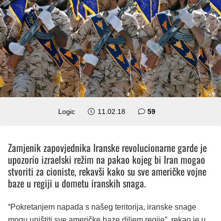
komentara
Logic
11.02.18
59
Zamjenik zapovjednika Iranske revolucionarne garde je
upozorio izraelski režim na pakao kojeg bi Iran mogao
stvoriti za cioniste, rekavši kako su sve američke vojne
baze u regiji u dometu iranskih snaga.
“Pokretanjem napada s našeg teritorija, iranske snage
mogu uništiti sve američke baze diljem regije”, rekao je u