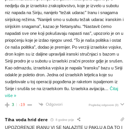
nedjelju da je izraelsko zrakoplovstvo, koje je izvelo u subotu
niz napada na Siriju, nanijelo “težak udarac” Iranu i snagama
sirijskog režima. “Nanijeli smo u subotu težak udarac iranskim i
sirijskim snagama”, kazao je Netanyahu. “Nastavit ćemo
napadati sve one koji pokušavaju napasti nas”, upozorio je on u
priopćenju koje je izdao njegov ured. “To je naša politika i ostat
će naša politika”, dodao je premijer. Po verziji izraelske vojske,
dron kojim su iz daljine upravljali iranski stručnjaci s bazom u
Siriji prodro je u subotu u izraelski zračni prostor gdje je srušen.
Kao odmazdu, izraelska vojska je napala “iransku” bazu u Siriji
odakle je poletio dron. Jedna od izraelskih letjelica koje su
sudjelovale u toj operaciji pogođena je raketom ispaljenom iz
Sirije i srušila se na izraelskom tlu. Izraelska avijacija
…
Čitaj
više »
Odgovori
3
-19
Pogledaj odgovore
(3)
Tiha voda hrid dere
8 godine prije
UPOZORENJE IRANU VI SE NALAZITE U PAKLU A DA TO I