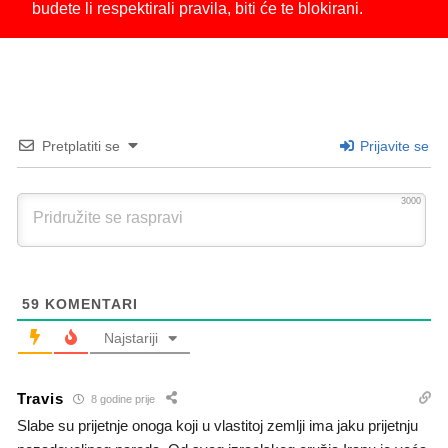
budete li respektirali pravila, biti će te blokirani.
Pretplatiti se
Prijavite se
3000
59
KOMENTARI
Najstariji
Travis
8 godine prije
Slabe su prijetnje onoga koji u vlastitoj zemlji ima jaku prijetnju