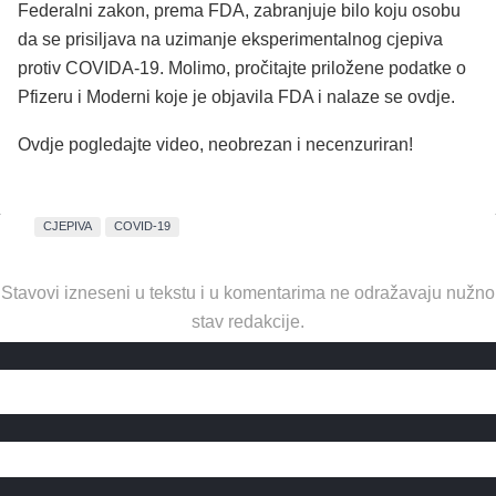
Federalni zakon, prema FDA, zabranjuje bilo koju osobu
da se prisiljava na uzimanje eksperimentalnog cjepiva
protiv COVIDA-19. Molimo, pročitajte priložene podatke o
Pfizeru i Moderni koje je objavila FDA i nalaze se ovdje.
Ovdje pogledajte video, neobrezan i necenzuriran!
CJEPIVA
COVID-19
Stavovi izneseni u tekstu i u komentarima ne odražavaju nužno
stav redakcije.