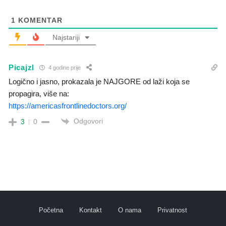
1
KOMENTAR
Najstariji
Picajzl
4 godine prije
Logično i jasno, prokazala je NAJGORE od laži koja se
propagira, više na:
https://americasfrontlinedoctors.org/
Odgovori
3
0
Početna
Kontakt
O nama
Privatnost