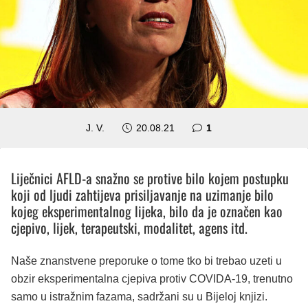
komentar
J. V.
20.08.21
1
Liječnici AFLD-a snažno se protive bilo kojem postupku
koji od ljudi zahtijeva prisiljavanje na uzimanje bilo
kojeg eksperimentalnog lijeka, bilo da je označen kao
cjepivo, lijek, terapeutski, modalitet, agens itd.
Naše znanstvene preporuke o tome tko bi trebao uzeti u
obzir eksperimentalna cjepiva protiv COVIDA-19, trenutno
samo u istražnim fazama, sadržani su u Bijeloj knjizi.