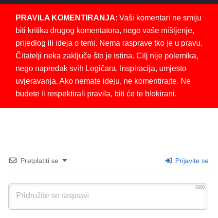
PRAVILA KOMENTIRANJA
: Vaši komentari ne smiju
biti kritika drugog komentatora, nego vaše mišljenje,
prijedlog ili ideja o temi. Nema rasprave tko je u pravu.
Čitatelji neka zaključe što je istina. Cilj nije polemika,
nego napredak svih Logičara. Inspiracija, umjesto
uvjeravanja. Ako nemate ideju, ne komentirajte. Ne
budete li respektirali pravila, biti će te blokirani.
Pretplatiti se
Prijavite se
3000