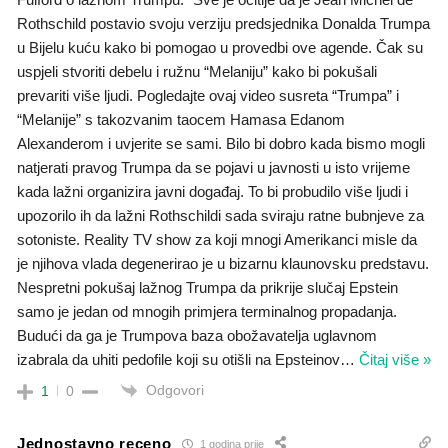
Rothschild postavio svoju verziju predsjednika Donalda Trumpa
u Bijelu kuću kako bi pomogao u provedbi ove agende. Čak su
uspjeli stvoriti debelu i ružnu “Melaniju” kako bi pokušali
prevariti više ljudi. Pogledajte ovaj video susreta “Trumpa” i
“Melanije” s takozvanim taocem Hamasa Edanom
Alexanderom i uvjerite se sami. Bilo bi dobro kada bismo mogli
natjerati pravog Trumpa da se pojavi u javnosti u isto vrijeme
kada lažni organizira javni događaj. To bi probudilo više ljudi i
upozorilo ih da lažni Rothschildi sada sviraju ratne bubnjeve za
sotoniste. Reality TV show za koji mnogi Amerikanci misle da
je njihova vlada degenerirao je u bizarnu klaunovsku predstavu.
Nespretni pokušaj lažnog Trumpa da prikrije slučaj Epstein
samo je jedan od mnogih primjera terminalnog propadanja.
Budući da ga je Trumpova baza obožavatelja uglavnom
izabrala da uhiti pedofile koji su otišli na Epsteinov
…
Čitaj više »
Odgovori
1
0
Jednostavno receno
1 godina prije