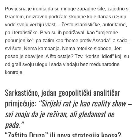
Povijesna je ironija da su mnoge zapadne sile, zajedno s
Izraelom, neizravno podržale skupine koje danas u Siriji
vode svoju verziju vlasti – često islamističke, autoritarne,
pa i terorističke. Prvo su ih podržavali kao “umjerene
pobunjenike”, pa zatim kao “borce protiv Assada”, a sada –
svi šute. Nema kampanja. Nema retorike slobode. Jer:
posao je obavljen. A što ostaje? Tzv. “korisni idioti” koji su
odigrali svoju ulogu i sada vladaju bez međunarodne
kontrole.
Sarkastično, jedan geopolitički analitičar
primjećuje:
“Sirijski rat je kao reality show –
svi znaju da je režiran, ali gledanost ne
pada.”
“Zaštita Druza” ili nova strategija kaosa?