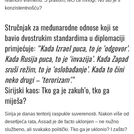
realnom vremenu. S pravom, reći će mnogi. No što je s
konzistentnošću?
Stručnjak za međunarodne odnose koji se
bavio dvostrukim standardima u diplomaciji
primjećuje:
“Kada Izrael puca, to je ‘odgovor’.
Kada Rusija puca, to je ‘invazija’. Kada Zapad
sruši režim, to je ‘oslobađanje’. Kada to čini
neko drugi – ‘terorizam’.
”
Sirijski kaos: Tko ga je zakuh’o, tko ga
miješa?
Sirija je danas teritorij raspukle suverenosti. Nakon više od
desetljeća rata, Assad je de facto uklonjen – ne nužno
službeno, ali svakako politički. Tko ga je uklonio? I zašto?