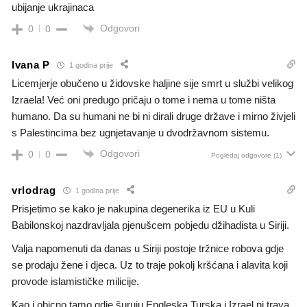
ubijanje ukrajinaca
Odgovori
0
0
Ivana P
1 godina prije
Licemjerje obučeno u židovske haljine sije smrt u službi velikog
Izraela! Već oni predugo pričaju o tome i nema u tome ništa
humano. Da su humani ne bi ni dirali druge države i mirno živjeli
s Palestincima bez ugnjetavanje u dvodržavnom sistemu.
Odgovori
0
0
Pogledaj odgovore
(1)
vrlodrag
1 godina prije
Prisjetimo se kako je nakupina degenerika iz EU u Kuli
Babilonskoj nazdravljala pjenušcem pobjedu džihadista u Siriji.
Valja napomenuti da danas u Siriji postoje tržnice robova gdje
se prodaju žene i djeca. Uz to traje pokolj kršćana i alavita koji
provode islamističke milicije.
Kao i obicno tamo gdje šuruju Engleska Turska i Izrael ni trava