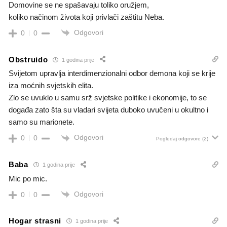
Domovine se ne spašavaju toliko oružjem,
koliko načinom života koji privlači zaštitu Neba.
Odgovori
0
0
Obstruido
1 godina prije
Svijetom upravlja interdimenzionalni odbor demona koji se krije
iza moćnih svjetskih elita.
Zlo se uvuklo u samu srž svjetske politike i ekonomije, to se
događa zato šta su vladari svijeta duboko uvučeni u okultno i
samo su marionete.
Odgovori
0
0
Pogledaj odgovore
(2)
Baba
1 godina prije
Mic po mic.
Odgovori
0
0
Hogar strasni
1 godina prije