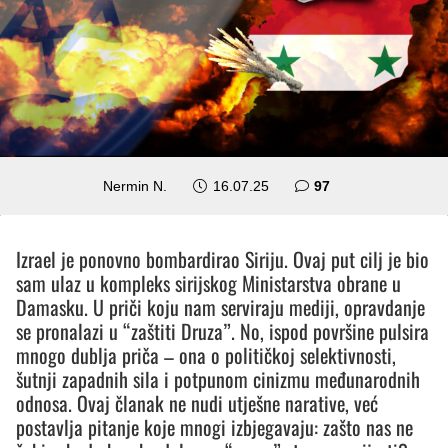
komentara
Nermin N.
16.07.25
97
Izrael je ponovno bombardirao Siriju. Ovaj put cilj je bio
sam ulaz u kompleks sirijskog Ministarstva obrane u
Damasku. U priči koju nam serviraju mediji, opravdanje
se pronalazi u “zaštiti Druza”. No, ispod površine pulsira
mnogo dublja priča – ona o političkoj selektivnosti,
šutnji zapadnih sila i potpunom cinizmu međunarodnih
odnosa. Ovaj članak ne nudi utješne narative, već
postavlja pitanje koje mnogi izbjegavaju: zašto nas ne