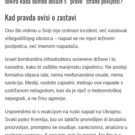
šokira kada bombe dolaze s “prave” strane povijesti?
Kad pravda ovisi o zastavi
Ono što vidimo u Siriji nije izolirani incident, već nastavak
višegodišnjeg obrasca – napad se ne mjeri težinom
posljedica, već imenom napadača.
Izrael bombardira infrastrukturu suverene države i to,
navodno, kako bi zaštitio manjinsku zajednicu. Ne postoji
formalna objava rata, nema međunarodne osude, nema
sankcija. Mediji, osobito zapadni, tretiraju ove napade s
uzdržanom nelagodom, kao da je riječ o meteorološkoj
nepogodi, a ne činu agresije.
Usporedimo to s reakcijom na ruski napad na Ukrajinu.
Svaki potez Kremlja, bio on taktički promišljen ili brutalno
proizvoljan, promptno se osuđuje, sankcionira, analizira u