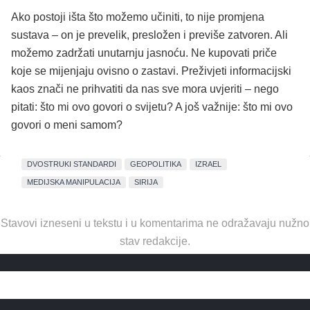
Ako postoji išta što možemo učiniti, to nije promjena
sustava – on je prevelik, presložen i previše zatvoren. Ali
možemo zadržati unutarnju jasnoću. Ne kupovati priče
koje se mijenjaju ovisno o zastavi. Preživjeti informacijski
kaos znači ne prihvatiti da nas sve mora uvjeriti – nego
pitati: što mi ovo govori o svijetu? A još važnije: što mi ovo
govori o meni samom?
DVOSTRUKI STANDARDI
GEOPOLITIKA
IZRAEL
MEDIJSKA MANIPULACIJA
SIRIJA
Stavovi izneseni u tekstu i u komentarima ne odražavaju nužno
stav redakcije.