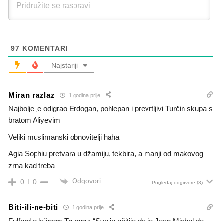
97
KOMENTARI
Najstariji
Miran razlaz
1 godina prije
Najbolje je odigrao Erdogan, pohlepan i prevrtljivi Turčin skupa s
bratom Aliyevim
Veliki muslimanski obnovitelji haha
Agia Sophiu pretvara u džamiju, tekbira, a manji od makovog
zrna kad treba
Odgovori
0
0
Pogledaj odgovore
(3)
Biti-ili-ne-biti
1 godina prije
Fulford o lažnom Trumpu: “Sve je očitije da je Jean Michel de