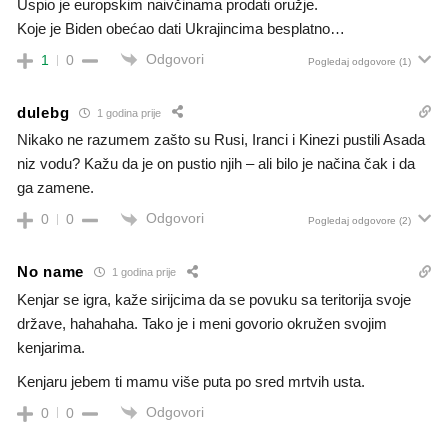
Uspio je europskim naivčinama prodati oružje.
Koje je Biden obećao dati Ukrajincima besplatno…
Odgovori
1
0
Pogledaj odgovore
(1)
dulebg
1 godina prije
Nikako ne razumem zašto su Rusi, Iranci i Kinezi pustili Asada
niz vodu? Kažu da je on pustio njih – ali bilo je načina čak i da
ga zamene.
Odgovori
0
0
Pogledaj odgovore
(2)
No name
1 godina prije
Kenjar se igra, kaže sirijcima da se povuku sa teritorija svoje
države, hahahaha. Tako je i meni govorio okružen svojim
kenjarima.
Kenjaru jebem ti mamu više puta po sred mrtvih usta.
Odgovori
0
0