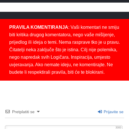
PRAVILA KOMENTIRANJA
: Vaši komentari ne smiju
biti kritika drugog komentatora, nego vaše mišljenje,
prijedlog ili ideja o temi. Nema rasprave tko je u pravu.
Čitatelji neka zaključe što je istina. Cilj nije polemika,
nego napredak svih Logičara. Inspiracija, umjesto
uvjeravanja. Ako nemate ideju, ne komentirajte. Ne
budete li respektirali pravila, biti će te blokirani.
Pretplatiti se
Prijavite se
3000