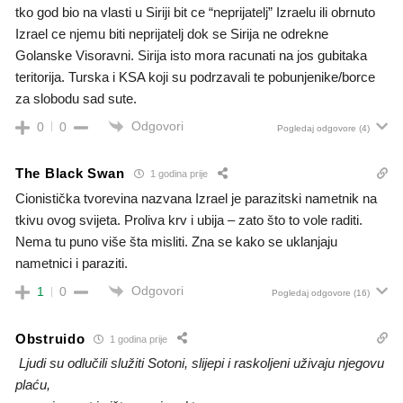
tko god bio na vlasti u Siriji bit ce “neprijatelj” Izraelu ili obrnuto
Izrael ce njemu biti neprijatelj dok se Sirija ne odrekne
Golanske Visoravni. Sirija isto mora racunati na jos gubitaka
teritorija. Turska i KSA koji su podrzavali te pobunjenike/borce
za slobodu sad sute.
Odgovori
0
0
Pogledaj odgovore
(4)
The Black Swan
1 godina prije
Cionistička tvorevina nazvana Izrael je parazitski nametnik na
tkivu ovog svijeta. Proliva krv i ubija – zato što to vole raditi.
Nema tu puno više šta misliti. Zna se kako se uklanjaju
nametnici i paraziti.
Odgovori
1
0
Pogledaj odgovore
(16)
Obstruido
1 godina prije
Ljudi su odlučili služiti Sotoni, slijepi i raskoljeni uživaju njegovu
plaću,