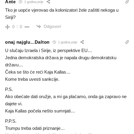
Ante
1 godina prije
Tko je uopće vjerovao da kolonizatori žele zaštiti nekoga u
Siriji?
Odgovori
0
0
onaj najglu...Dalton
1 godina prije
U slučaju Izraela i Sirije, iz perspektive EU…
Jedna demokratska država je napala drugu demokratsku
državu…
Čeka se što će reći Kaja Kallas…
Kome treba uvesti sankcije.
P.S.
Ako obećate dati oružje, a mi ga plaćamo, onda ga zapravo ne
dajete vi.
Kaja Kallas počela nešto sumnjati…
P.P.S.
Trumpu treba odati priznanje…