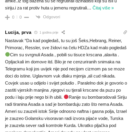
afrike..iz tog bazena su se regrutirali džihadisti koji su išli u
siriju.i za rat protiv huta u jemenu regrutirali
…
Čitaj više »
Odgovori
0
0
Lucija, prva
1 godina prije
Nastavak “Da kad pogledaš, tu su još Šeks,Hebrang, Reiner,
Primorac, Ressler, sve židovi na čelu HDZa kad malo pogledaš
Cim su svrgnuli Asada , pobili su tisuce krscana ,alavita .
Opljackali im domove itd. Bilo je ne cenzuriranih snimaka na
Telegramu koji jos uvijek nije pod necijom cizmom pa se moze
doci do istine. Uglavnom vuk dlaku mjenja ,ali cud nikada.
Covjek usao u odijelo i svijet poludio . Paralelno dok je govorio o
zastiti vjerskih manjina ,njegovi su tjerali krscane da puzu po
podu i laju prije nego bi ih ubili.
Ranije su bombarodovali Siriju
radi tiranina Asada a sad je bombarduju zato što nema Asada.
Ameri su zauzeli istok Sirije odnosno naftna i gasna polja, Izrael
je zauzeo Golansku visoravan radi izvora pijaċe vode, Turska
je zauzela sever radi komtrole Kurda. Ukratko pljačka pod