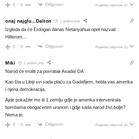
Odgovori
0
0
Pogledaj odgovore
(1)
onaj najglu...Dalton
1 godina prije
Izgleda da će Erdogan danas Netanyahua opet nazvati
Hitlerom…
Odgovori
0
0
Pogledaj odgovore
(1)
Miki
1 godina prije
Narod će moliti za povratak Asada! DA
Kao šta u Libiji svi sada plaću za Gadafijem, hebla vas amerika
i njena demokracija.
Ajde pokažite me iti 1 zemlju gdje je amerika intervenirala
bombama obogaćenim uranom i gdje sada narod živi bolje?
Nema je.
Odgovori
0
0
Pogledaj odgovore
(4)