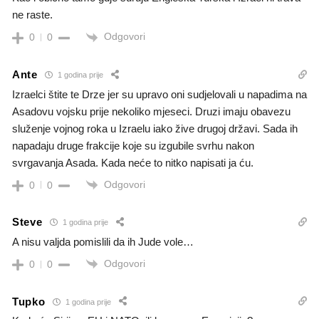
ne raste.
Odgovori
0
0
Ante
1 godina prije
Izraelci štite te Drze jer su upravo oni sudjelovali u napadima na
Asadovu vojsku prije nekoliko mjeseci. Druzi imaju obavezu
služenje vojnog roka u Izraelu iako žive drugoj državi. Sada ih
napadaju druge frakcije koje su izgubile svrhu nakon
svrgavanja Asada. Kada neće to nitko napisati ja ću.
Odgovori
0
0
Steve
1 godina prije
A nisu valjda pomislili da ih Jude vole…
Odgovori
0
0
Tupko
1 godina prije