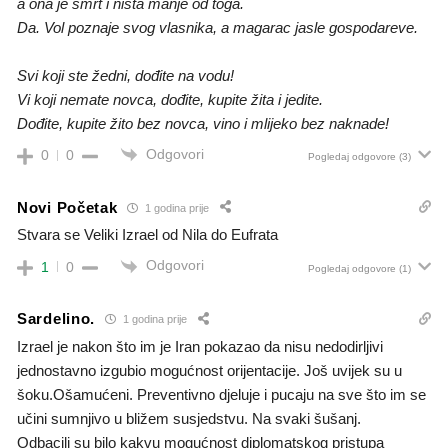
a ona je smrt i ništa manje od toga.
Da. Vol poznaje svog vlasnika, a magarac jasle gospodareve.
Svi koji ste žedni, dođite na vodu!
Vi koji nemate novca, dođite, kupite žita i jedite.
Dođite, kupite žito bez novca, vino i mlijeko bez naknade!
Odgovori
0
0
Pogledaj odgovore
(3)
Novi Početak
1 godina prije
Stvara se Veliki Izrael od Nila do Eufrata
Odgovori
1
0
Pogledaj odgovore
(1)
Sardelino.
1 godina prije
Izrael je nakon što im je Iran pokazao da nisu nedodirljivi
jednostavno izgubio mogućnost orijentacije. Još uvijek su u
šoku.Ošamućeni. Preventivno djeluje i pucaju na sve što im se
učini sumnjivo u bližem susjedstvu. Na svaki šušanj.
Odbacili su bilo kakvu mogućnost diplomatskog pristupa