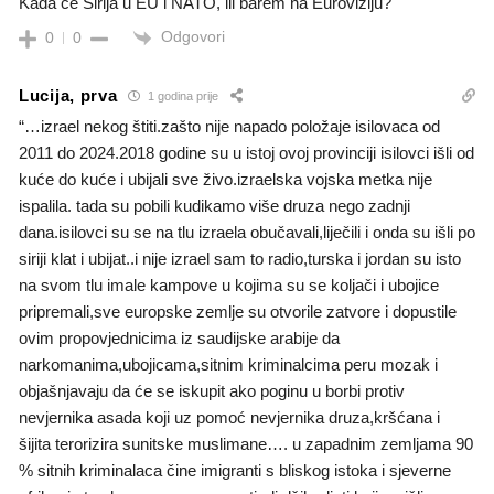
Kada će Sirija u EU i NATO, ili barem na Euroviziju?
Odgovori
0
0
Lucija, prva
1 godina prije
“…izrael nekog štiti.zašto nije napado položaje isilovaca od
2011 do 2024.2018 godine su u istoj ovoj provinciji isilovci išli od
kuće do kuće i ubijali sve živo.izraelska vojska metka nije
ispalila. tada su pobili kudikamo više druza nego zadnji
dana.isilovci su se na tlu izraela obučavali,liječili i onda su išli po
siriji klat i ubijat..i nije izrael sam to radio,turska i jordan su isto
na svom tlu imale kampove u kojima su se koljači i ubojice
pripremali,sve europske zemlje su otvorile zatvore i dopustile
ovim propovjednicima iz saudijske arabije da
narkomanima,ubojicama,sitnim kriminalcima peru mozak i
objašnjavaju da će se iskupit ako poginu u borbi protiv
nevjernika asada koji uz pomoć nevjernika druza,kršćana i
šijita terorizira sunitske muslimane…. u zapadnim zemljama 90
% sitnih kriminalaca čine imigranti s bliskog istoka i sjeverne