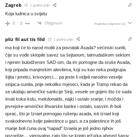
Zagreb
1 godina prije
Koja ludnica u svijetu
Odgovori
0
0
Pogledaj odgovore
(1)
pliz fil aut tis fild
1 godina prije
ma koji će to narod moliti za povratak Asada? većinski suniti,
čije su vođe sklopile savez sa šejtanom, talmudaškom sektom
i njenim bulodžerom SAD-om, da im pomogne da sruše Asada,
koji pripada manjinskim alevitima, koji su kao neka podgrupa
šijita i jeretici, krivovjerci… pa jeste li vidjeli narodno veselje
sirijaca-sunita, prije nekoliko mjeseci, kada je Tramp rekao da
se ukidaju američke sankcije Siriji, vesele se gojimi što će sada
imati koka-kolu, mekdonalds, najki i ostalo sranje, i možda i
jevrejske-američke lihvarske banke i ostalo, sasvim ih boli
qurac, što je Izrael pomogao rušenju asada, isti izrael koji
svakodnevno kolje palestince u gazi, a za palestince ih još
manje boli ćuna ovaj “napad” Izraela je još jedno njihov
pozorište… vjerovatno zato što se kripto ježurka ahmed šarov