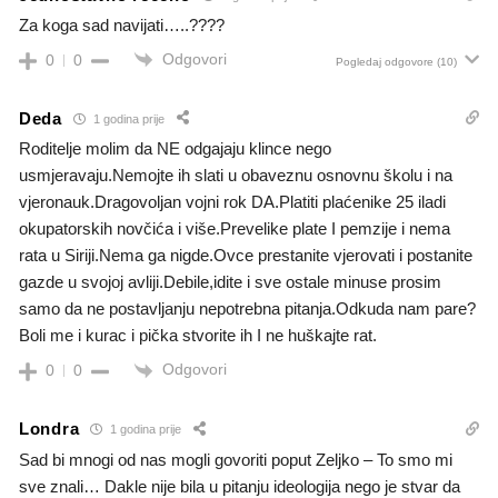
Za koga sad navijati…..????
Odgovori
0
0
Pogledaj odgovore
(10)
Deda
1 godina prije
Roditelje molim da NE odgajaju klince nego
usmjeravaju.Nemojte ih slati u obaveznu osnovnu školu i na
vjeronauk.Dragovoljan vojni rok DA.Platiti plaćenike 25 iladi
okupatorskih novčića i više.Prevelike plate I pemzije i nema
rata u Siriji.Nema ga nigde.Ovce prestanite vjerovati i postanite
gazde u svojoj avliji.Debile,idite i sve ostale minuse prosim
samo da ne postavljanju nepotrebna pitanja.Odkuda nam pare?
Boli me i kurac i pička stvorite ih I ne huškajte rat.
Odgovori
0
0
Londra
1 godina prije
Sad bi mnogi od nas mogli govoriti poput Zeljko – To smo mi
sve znali… Dakle nije bila u pitanju ideologija nego je stvar da