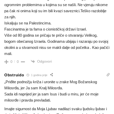
ogromnim problemima u kojima su se našli. Ne vjeruju nikome
pa čak ni onima koji su im bili kvazi saveznici.Teško razdoblje
za njih.
Iskaljuju se na Palestincima.
Fascinantna je ta fama o cionističkoj državi Izrael.
Više od 80 godina se pričaju te priče o stvaranju Velikog,
bogom obećanog Izraela. Godinama ubijaju i razaraju po svojoj
okolini a u stvarnosti nisu se makli dalje od početka . Kao pačići
mali.
Odgovori
0
0
Obstruido
1 godina prije
„Priđite podnožju križa i uronite u zrake Mog Božanskog
Milosrđa, jer Ja sam Kralj Milosrđa.
Sada idi naprijed jer ja sam Isus i budi u miru, jer će moje
milosrđe i pravda prevladati.
Imajte sigurnost da Moja Ljubav nadilazi svaku ljudsku ljubav i