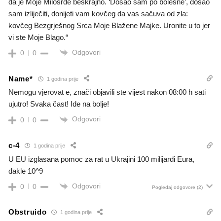
da je Moje Milosrđe beskrajno. ‘Došao sam po bolesne’, došao
sam izliječiti, donijeti vam kovčeg da vas sačuva od zla:
kovčeg Bezgrješnog Srca Moje Blažene Majke. Uronite u to jer
vi ste Moje Blago.“
Odgovori
0
0
Name*
1 godina prije
Nemogu vjerovat e, znači objavili ste vijest nakon 08:00 h sati
ujutro! Svaka čast! Ide na bolje!
Odgovori
0
0
c-4
1 godina prije
U EU izglasana pomoc za rat u Ukrajini 100 milijardi Eura,
dakle 10^9
Odgovori
0
0
Pogledaj odgovore
(2)
Obstruido
1 godina prije