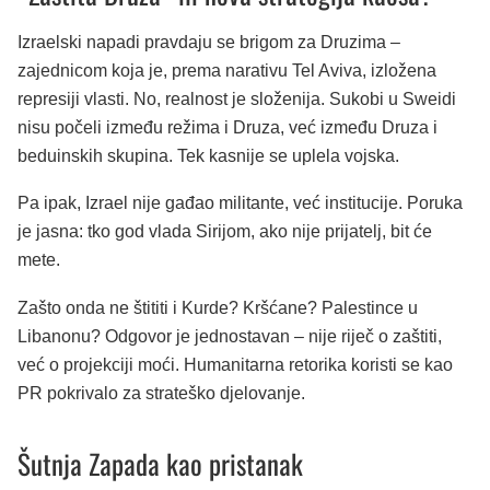
Izraelski napadi pravdaju se brigom za Druzima –
zajednicom koja je, prema narativu Tel Aviva, izložena
represiji vlasti. No, realnost je složenija. Sukobi u Sweidi
nisu počeli između režima i Druza, već između Druza i
beduinskih skupina. Tek kasnije se uplela vojska.
Pa ipak, Izrael nije gađao militante, već institucije. Poruka
je jasna: tko god vlada Sirijom, ako nije prijatelj, bit će
mete.
Zašto onda ne štititi i Kurde? Kršćane? Palestince u
Libanonu? Odgovor je jednostavan – nije riječ o zaštiti,
već o projekciji moći. Humanitarna retorika koristi se kao
PR pokrivalo za strateško djelovanje.
Šutnja Zapada kao pristanak