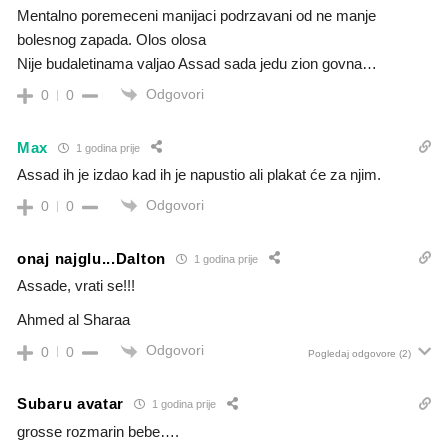
Mentalno poremeceni manijaci podrzavani od ne manje
bolesnog zapada. Olos olosa
Nije budaletinama valjao Assad sada jedu zion govna…
Odgovori
0
0
Max
1 godina prije
Assad ih je izdao kad ih je napustio ali plakat će za njim.
Odgovori
0
0
onaj najglu...Dalton
1 godina prije
Assade, vrati se!!!
Ahmed al Sharaa
Odgovori
0
0
Pogledaj odgovore
(2)
Subaru avatar
1 godina prije
grosse rozmarin bebe….