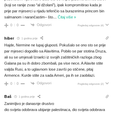
(koji se ranije zvao “al džolani”), ipak kompromitirao kada je
prije par mjeserci u rijadu teferičio sa burazerima princom bin
salmanom i narančastim– što
…
Čitaj više »
Odgovori
0
0
Pogledaj odgovore
(4)
hiber
1 godina prije
Hajde, Nermine ne lupaj gluposti. Pokušalo se ono sto se prije
par mjeseci dogodilo sa Alavitima. Pobilo se par stotina Druza,
ali su se umjesali Izraelci iz svojih zaštitničkih razloga zbog
Galana pa su ih dobro zbombali, pa vise nece. A Alavite stite
valjda Rusi, a to uglavnom lose završi po stičene, pitaj
Armence. Kurde stite za sada Ameri, pa ih se zaobilazi.
Odgovori
0
0
Pogledaj odgovore
(2)
Baš
1 godina prije
Zanimljivo je danasnje drustvo
dio svijeta odobrava ubijanje palestinaca, dio svijeta odobrava