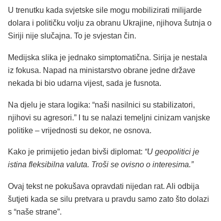
U trenutku kada svjetske sile mogu mobilizirati milijarde
dolara i političku volju za obranu Ukrajine, njihova šutnja o
Siriji nije slučajna. To je svjestan čin.
Medijska slika je jednako simptomatična. Sirija je nestala
iz fokusa. Napad na ministarstvo obrane jedne države
nekada bi bio udarna vijest, sada je fusnota.
Na djelu je stara logika: “naši nasilnici su stabilizatori,
njihovi su agresori.” I tu se nalazi temeljni cinizam vanjske
politike – vrijednosti su dekor, ne osnova.
Kako je primijetio jedan bivši diplomat:
“U geopolitici je
istina fleksibilna valuta. Troši se ovisno o interesima.”
Ovaj tekst ne pokušava opravdati nijedan rat. Ali odbija
šutjeti kada se silu pretvara u pravdu samo zato što dolazi
s “naše strane”.