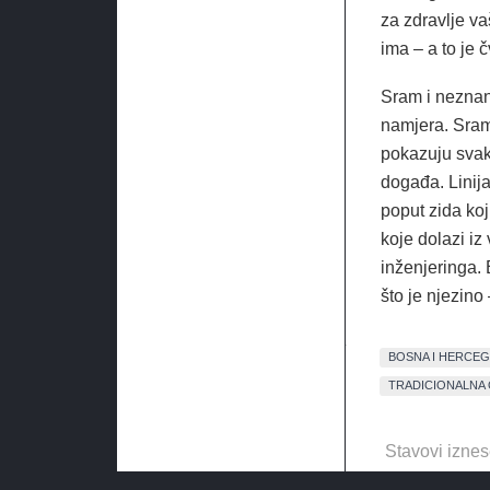
za zdravlje va
ima – a to je č
Sram i neznanj
namjera. Sram 
pokazuju svaki
događa. Linija
poput zida ko
koje dolazi iz 
inženjeringa. 
što je njezino
BOSNA I HERCE
TRADICIONALNA 
Stavovi iznes