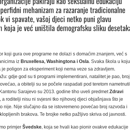
organizacije pakiraju kao seksualnu edukaciju
 perfidni mehanizam za razaranje tradicionalne
ok vi spavate, vašoj djeci netko puni glavu
m koja je već uništila demografsku sliku desetak
or koji gura ove programe ne dolazi s domaćim znanjem, već s
anicima iz
Bruxellesa, Washingtona i Osla
. Svaka škola u koju
a je poligon za eksperiment koji nema veze sa zdravljem.
ažu: gdje god su ti programi implementirani, natalitet je pao, broj
ovećao, a obitelji su se počele raspadati pod teretom nametnuti
U Kantonu Sarajevo su 2013. godine tiho uveli predmet
Zdravi
, a roditelji nisu ni svjesni tko njihovoj djeci objašnjava što je
o nije. Nije slučajno da se istovremeno povećao broj razvoda i
klopljenih brakova. Te brojke netko pažljivo skriva od javnosti.
mo primjer
Švedske
, koja se hvali kao pionir ovakve edukacije