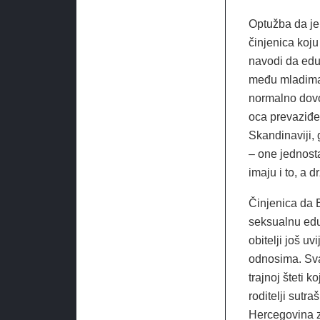
Optužba da je 
činjenica koj
navodi da eduk
među mladima,
normalno dovod
oca prevaziđen
Skandinaviji, 
– one jednost
imaju i to, a 
Činjenica da 
seksualnu eduk
obitelji još u
odnosima. Sva
trajnoj šteti k
roditelji sutra
Hercegovina z