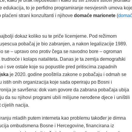
ce, kako je brak nepotreban i kako su svi životni stilovi jednako
ije edukacija, to je perfidno programiranje nesvjesnih umova koj
plaćeni strani konzultanti i njihove
domaće marionete
(
doma
najbolji dokaz koliko su te priče licemjerne. Pod režimom
șescua pobačaj je bio zabranjen, a nakon legalizacije 1989.
o se – upravo ono protiv čega se navodno bore – ogroman
 trudnoće i kolaps nataliteta. Danas je ta zemlja demografski
o i sve ostale koje su popustile pred pritiscima zapadnih
jska
je 2020. godine pooštrila zakone o pobačaju i odmah se
 istih onih organizacija koje sada operiraju po Bosni i
Ironija je savršena: dok vam govore da zabrana pobačaja ubija
u da su njihovi programi ubili milijune nerođene djece i uništili
 cijelih nacija.
miranju mladih putem interneta kao problemu također je dimna
itucija ombudsmena Bosne i Hercegovine, financirana iz