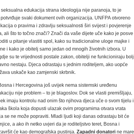
seksualna edukacija strana ideologija nije paranoja, to je
u potvrđuje svaki dokument ovih organizacija. UNFPA otvoreno
acija o pravima i zdravlju seksualnosti širi svijest i povjerenje
 ali što to točno znači? Znači da vaše dijete uče kako je posve
iti u pitanje vlastiti spol, kako su tradicionalne uloge majke i
e i kako je obitelj samo jedan od mnogih životnih izbora. U
gdje su te vrijednosti postale zakon, obitelji ne funkcioniraju bol
avno nestaju. Djeca odrastaju s jednim roditeljem, ako uopće
država uskače kao zamjenski skrbnik.
Bosna i Hercegovina još uvijek nema sistemski uređenu
aciju nije problem – to je blagoslov. Dok se vlasti premišljaju,
vijek imaju kontrolu nad onim što njihova djeca uče o svom tijelu i
ka škola koja dopusti ulazak ovim programima otvara vrata
oja se ne može popraviti. Mladi ljudi koji danas odrastaju bit će
šnjice, a ako ih netko uvjeri da je roditeljstvo teret, Bosna i
avršit će kao demografska pustinja.
Zapadni donatori
ne mare