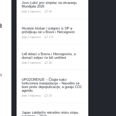
Jovo Lukić prvi strijelac na otvaranju
Mundijala 2026
komentara
prije 2 mjeseca
44
a
Hrvatski klošari i izdajnici iz DP-a
priželjkuju rat u Bosni i Hercegovini
komentara
prije 2 mjeseca
172
Lidl dolazi u Bosnu i Hercegovinu, a
domaći seljaci će biti uništeni
komentara
prije 2 mjeseca
30
h
UPOZORENJE – Čitajte kako
funkcionira manipulacija – Navodno se
bore protiv depopulizacije, a guraju CO2
agendu
komentara
prije 3 mjeseca
20
Japan zabilježio rekordno nisku stopu