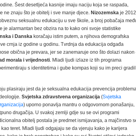
odine. Šest desetljeća kasnije imaju naciju koja se raspada,
e ne znaju što je obitelj i sve manje djece.
Nizozemska
je 2012
obveznu seksualnu edukaciju u sve škole, a broj pobačaja međ
e je alarmantan bez obzira na to kako oni svoje statistike
inska i Danska
koračaju istim putem, a njihova demografska
sve crnja iz godine u godinu. Tvrdnja da edukacija odgađa
ose obična je prevara, jer se zanemaruje ono što dolazi nakon
d morala i vrijednosti
. Mladi ljudi izlaze iz tih programa
erimentiraju s identitetima i gube kompas koji su im preci gradil
ju plasiraju jest da je seksualna edukacija prevencija problema
deologije.
Svjetska zdravstvena organizacija
(
Svjetska
rganizacija
) uporno ponavlja mantru o odgovornom ponašanju,
potpuno drugačija. U svakoj zemlji gdje su se ovi programi
radicionalna obitelj postala je predmet ismijavanja, a majčinstvo s
i kao teret. Mladi ljudi odgajaju se da vjeruju kako je karijera