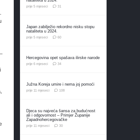
nataliteta u 2024.
komentar
prije 5 mjeseci
31
.
u
Japan zabilježio rekordno nisku stopu
nataliteta u 2024.
komentara
prije 5 mjeseci
60
 –
Hercegovina opet spašava ilirske narode
komentara
prije 6 mjeseci
34
i
Južna Koreja umire i nema joj pomoći
komentara
prije 11 mjeseci
108
,
Djeca su najveća šansa za budućnost
ali i odgovornost – Primjer Županije
Zapadnohercegovačke
e
komentara
prije 11 mjeseci
30