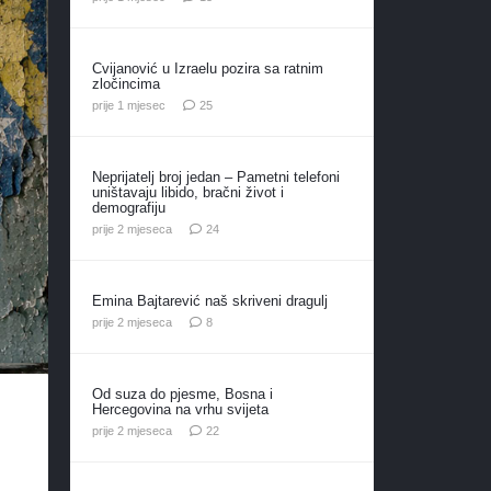
Cvijanović u Izraelu pozira sa ratnim
zločincima
komentara
prije 1 mjesec
25
Neprijatelj broj jedan – Pametni telefoni
uništavaju libido, bračni život i
demografiju
komentara
prije 2 mjeseca
24
Emina Bajtarević naš skriveni dragulj
komentara
prije 2 mjeseca
8
Od suza do pjesme, Bosna i
Hercegovina na vrhu svijeta
komentara
prije 2 mjeseca
22