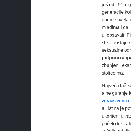
još od 1955. g
generacije koj
godine uvela 
mladima i dalj
uljepšavali.
F
slika postaje 
seksualne odn
potpuni raspa
zbunjeni, eksp
stoljećima.
Najveća laž ko
a ne guranje i
zdravstvena o
ali istina je 
ukorijenili, t
počelo tretirat