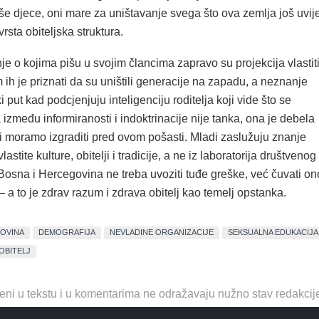
še djece, oni mare za uništavanje svega što ova zemlja još uvij
vrsta obiteljska struktura.
e o kojima pišu u svojim člancima zapravo su projekcija vlastit
ih je priznati da su uništili generacije na zapadu, a neznanje
 put kad podcjenjuju inteligenciju roditelja koji vide što se
 između informiranosti i indoktrinacije nije tanka, ona je debela
ji moramo izgraditi pred ovom pošasti. Mladi zaslužuju znanje
vlastite kulture, obitelji i tradicije, a ne iz laboratorija društvenog
Bosna i Hercegovina ne treba uvoziti tuđe greške, već čuvati on
 – a to je zdrav razum i zdrava obitelj kao temelj opstanka.
GOVINA
DEMOGRAFIJA
NEVLADINE ORGANIZACIJE
SEKSUALNA EDUKACIJA
OBITELJ
eni u tekstu i u komentarima ne odražavaju nužno stav redakcij