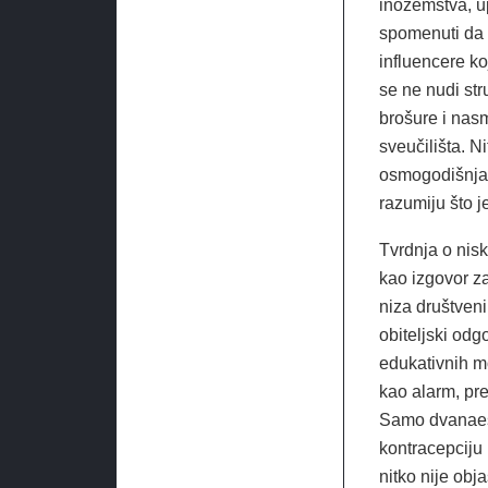
inozemstva, up
spomenuti da u
influencere ko
se ne nudi str
brošure i nas
sveučilišta. Ni
osmogodišnjac
razumiju što je
Tvrdnja o nisk
kao izgovor za
niza društven
obiteljski odg
edukativnih m
kao alarm, pre
Samo dvanaest
kontracepciju 
nitko nije obj