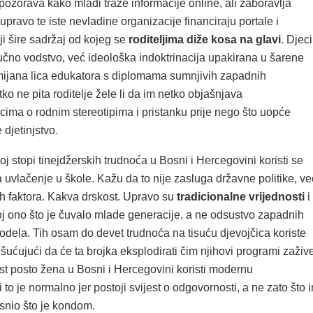
ozorava kako mladi traže informacije online, ali zaboravlja
pravo te iste nevladine organizacije financiraju portale i
ji šire sadržaj od kojeg se
roditeljima diže kosa na glavi
. Djeci
učno vodstvo, već ideološka indoktrinacija upakirana u šarene
mijana lica edukatora s diplomama sumnjivih zapadnih
tko ne pita roditelje žele li da im netko objašnjava
ima o rodnim stereotipima i pristanku prije nego što uopće
 djetinjstvo.
oj stopi tinejdžerskih trudnoća u Bosni i Hercegovini koristi se
 uvlačenje u škole. Kažu da to nije zasluga državne politike, ve
ih faktora. Kakva drskost. Upravo su
tradicionalne vrijednosti
i
oj ono što je čuvalo mlade generacije, a ne odsustvo zapadnih
odela. Tih osam do devet trudnoća na tisuću djevojčica koriste
šućujući da će ta brojka eksplodirati čim njihovi programi zažive
 posto žena u Bosni i Hercegovini koristi modernu
i to je normalno jer postoji svijest o odgovornosti, a ne zato što 
asnio što je kondom.