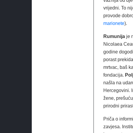
važnija od dje
vrijedni. To n
provode dobro 
marionete
).
Rumunija
je 
Nicolaea Ceau
godine dogodi
porast prekida
mrtvac, baš ka
fondacija.
Pol
našla na udaru
Hercegovini. 
žene, prešućuj
prirodni prirast
Priča o infor
zavjesa. Inst