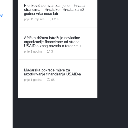
Plenković se hvali zamjenom Hrvata
e
strancima – Hrvatske i Hrvata za 50
godina više neće biti
će
komentara
prije 11 mjeseci
265
Afrička država istražuje nevladine
organizacije financirane od strane
USAID-a zbog navoda o terorizmu
komentara
prije 1 godina
3
Mađarska pokreće mjere za
razotkrivanje financiranja USAID-a
komentara
prije 1 godina
65