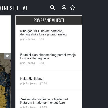
OTNI STIL
AI
POVEZANE VIJESTI
,
Kina gasi AI ljubavne partnere,
demografska kriza je pravi razlog
komentara
prije 2 tjedna
6
Brutalni plan ekonomskog porobljavanja
Bosne i Hercegovine
komentara
prije 3 tjedna
39
Neka živi ljubav!
komentara
prije 1 mjesec
14
Zmajevi do povijesne pobjede nad
Katarom i nadomak nokaut faze
komentara
prije 1 mjesec
15