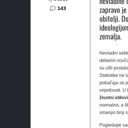
nevladine 
zapravo je
komentara
143
obitelji. D
ideologijo
zemalja.
Nevladin sekt
debelim novč
su ušli postal
Statistike ne l
pobačaja se p
vrijednosti. 
životni stilovi
normalno, a št
smanjio broj s
Pogledajte sa