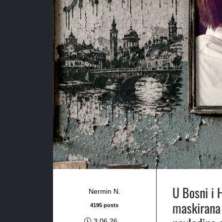
U Bosni i 
Nermin N.
maskirana 
4195 posts
3.06.26