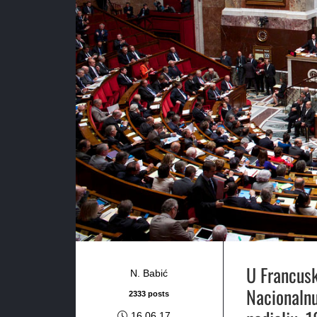
U Francusko
N. Babić
Nacionalnu
2333 posts
16.06.17