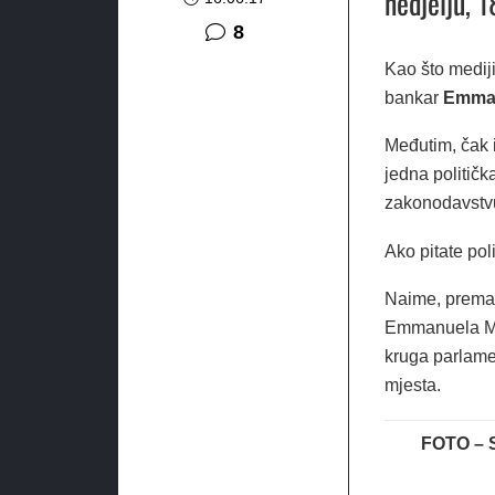
nedjelju, 18
komentara
8
Kao što mediji 
bankar
Emma
Međutim, čak i
jedna političk
zakonodavstvu
Ako pitate pol
Naime, prema p
Emmanuela Mac
kruga parlamen
mjesta.
FOTO – 