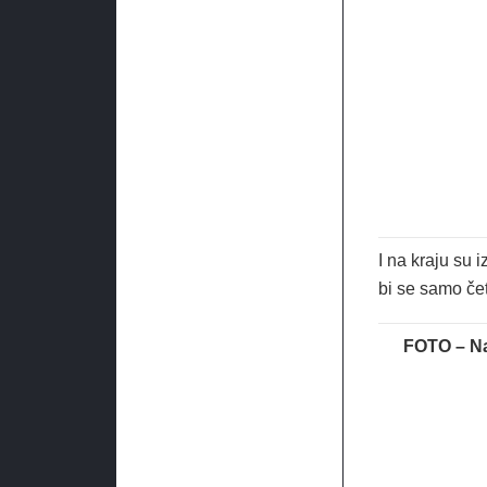
I na kraju su
bi se samo čet
FOTO – Na