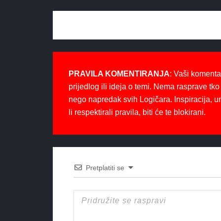
PRAVILA KOMENTIRANJA
: Vaši komenta
prijedlog ili ideja o temi. Nema rasprave tko 
nego napredak svih Logičara. Inspiracija, u
li respektirali pravila, biti će te blokirani.
Pretplatiti se