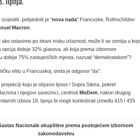
. lipnja.
izvjestili, pobjednik je “
nova nada
” Francuske, Rothschildov
nuel Macron
.
 ako ostavimo po strani nisku izlaznost, može li se zemlja u koj
a opcija dobije 32% glasova, ali koja prema izbornom
 dobije 75% zastupničkih mjesta, nazvati “demokratskom”?
itičku elitu u Francuskoj, onda je odgovor “da”.
rojekciji koju je objavio Ipsos / Sopra Steria, pokret
rona i njegovi saveznici, centristi
MoDem
, nakon drugog
tarnih izbora 18. lipnja bi mogli kontrolirati između 415 i 455
Sastav Nacionale skupštine prema postojećem izbornom
zakonodavstvu