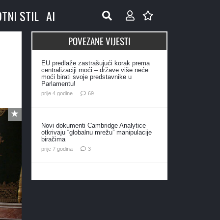
OTNI STIL
AI
POVEZANE VIJESTI
EU predlaže zastrašujući korak prema
centralizaciji moći – države više neće
moći birati svoje predstavnike u
Parlamentu!
komentara
prije 4 godine
69
Novi dokumenti Cambridge Analytice
otkrivaju “globalnu mrežu” manipulacije
biračima
komentara
prije 7 godina
3