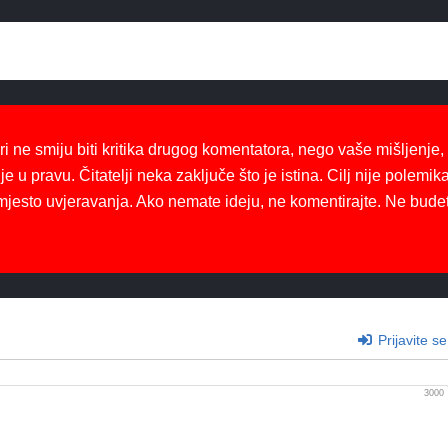
ri ne smiju biti kritika drugog komentatora, nego vaše mišljenje,
je u pravu. Čitatelji neka zaključe što je istina. Cilj nije polemika
mjesto uvjeravanja. Ako nemate ideju, ne komentirajte. Ne bude
Prijavite se
3000