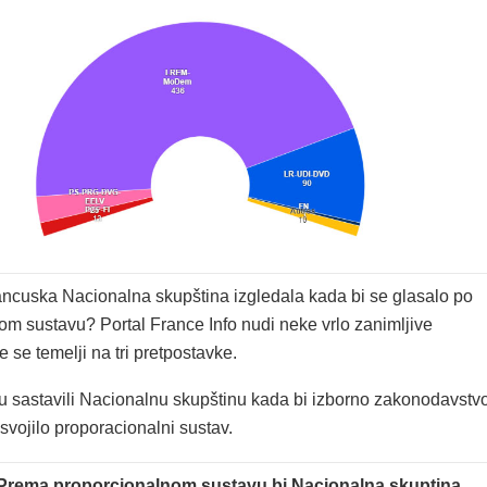
rancuska Nacionalna skupština izgledala kada bi se glasalo po
om sustavu? Portal France Info nudi neke vrlo zanimljive
je se temelji na tri pretpostavke.
u sastavili Nacionalnu skupštinu kada bi izborno zakonodavstv
svojilo proporacionalni sustav.
Prema proporcionalnom sustavu bi Nacionalna skuptina