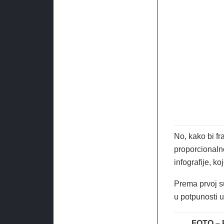
No, kako bi f
proporcionaln
infografije, ko
Prema prvoj s
u potpunosti u
FOTO – 