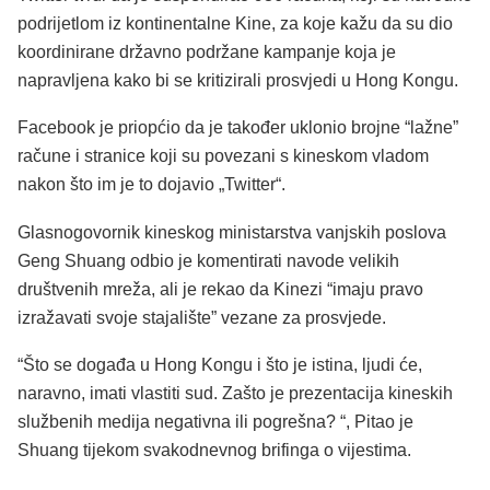
podrijetlom iz kontinentalne Kine, za koje kažu da su dio
koordinirane državno podržane kampanje koja je
napravljena kako bi se kritizirali prosvjedi u Hong Kongu.
Facebook je priopćio da je također uklonio brojne “lažne”
račune i stranice koji su povezani s kineskom vladom
nakon što im je to dojavio „Twitter“.
Glasnogovornik kineskog ministarstva vanjskih poslova
Geng Shuang odbio je komentirati navode velikih
društvenih mreža, ali je rekao da Kinezi “imaju pravo
izražavati svoje stajalište” vezane za prosvjede.
“Što se događa u Hong Kongu i što je istina, ljudi će,
naravno, imati vlastiti sud. Zašto je prezentacija kineskih
službenih medija negativna ili pogrešna? “, Pitao je
Shuang tijekom svakodnevnog brifinga o vijestima.