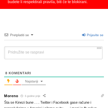
budete li respektirali pravila, biti će te blokirani.
Pretplatiti se
Prijavite se
3000
8
KOMENTARI
Najstariji
Moreno
6 godine prije
Šta se Kinezi bune . . . Twitter i Facebook gase račune i