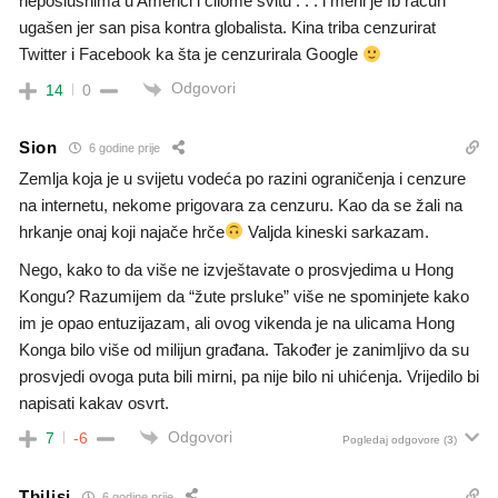
neposlušnima u Americi i cilome svitu . . . i meni je fb račun
ugašen jer san pisa kontra globalista. Kina triba cenzurirat
Twitter i Facebook ka šta je cenzurirala Google
Odgovori
14
0
Sion
6 godine prije
Zemlja koja je u svijetu vodeća po razini ograničenja i cenzure
na internetu, nekome prigovara za cenzuru. Kao da se žali na
hrkanje onaj koji najače hrče
Valjda kineski sarkazam.
Nego, kako to da više ne izvještavate o prosvjedima u Hong
Kongu? Razumijem da “žute prsluke” više ne spominjete kako
im je opao entuzijazam, ali ovog vikenda je na ulicama Hong
Konga bilo više od milijun građana. Također je zanimljivo da su
prosvjedi ovoga puta bili mirni, pa nije bilo ni uhićenja. Vrijedilo bi
napisati kakav osvrt.
Odgovori
7
-6
Pogledaj odgovore
(3)
Tbilisi
6 godine prije