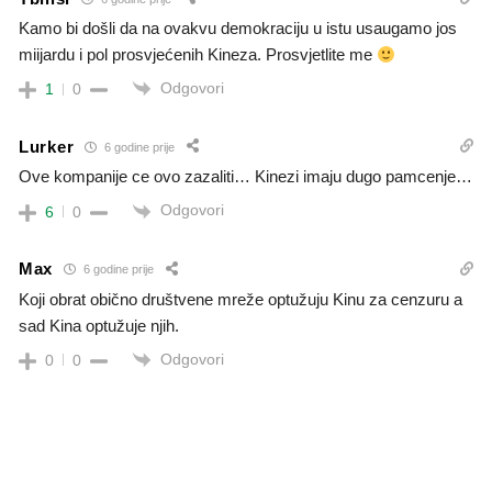
Kamo bi došli da na ovakvu demokraciju u istu usaugamo jos
miijardu i pol prosvjećenih Kineza. Prosvjetlite me
Odgovori
1
0
Lurker
6 godine prije
Ove kompanije ce ovo zazaliti… Kinezi imaju dugo pamcenje…
Odgovori
6
0
Max
6 godine prije
Koji obrat obično društvene mreže optužuju Kinu za cenzuru a
sad Kina optužuje njih.
Odgovori
0
0