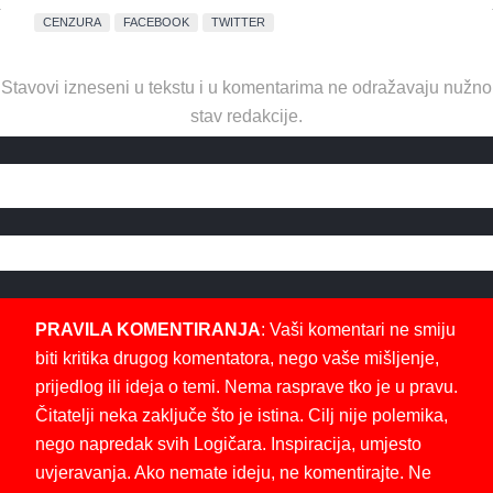
CENZURA
FACEBOOK
TWITTER
Stavovi izneseni u tekstu i u komentarima ne odražavaju nužno
stav redakcije.
PRAVILA KOMENTIRANJA
: Vaši komentari ne smiju
biti kritika drugog komentatora, nego vaše mišljenje,
prijedlog ili ideja o temi. Nema rasprave tko je u pravu.
Čitatelji neka zaključe što je istina. Cilj nije polemika,
nego napredak svih Logičara. Inspiracija, umjesto
uvjeravanja. Ako nemate ideju, ne komentirajte. Ne