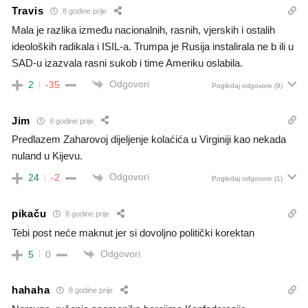
Travis
8 godine prije
Mala je razlika između nacionalnih, rasnih, vjerskih i ostalih
ideoloških radikala i ISIL-a. Trumpa je Rusija instalirala ne b ili u
SAD-u izazvala rasni sukob i time Ameriku oslabila.
Odgovori
2
-35
Pogledaj odgovore
(9)
Jim
8 godine prije
Predlazem Zaharovoj dijeljenje kolaćića u Virginiji kao nekada
nuland u Kijevu.
Odgovori
24
-2
Pogledaj odgovore
(1)
pikaču
8 godine prije
Tebi post neće maknut jer si dovoljno politički korektan
Odgovori
5
0
hahaha
8 godine prije