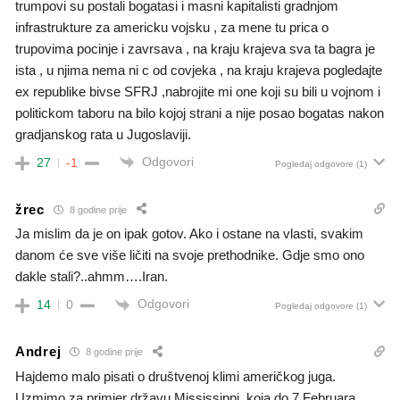
trumpovi su postali bogatasi i masni kapitalisti gradnjom
infrastrukture za americku vojsku , za mene tu prica o
trupovima pocinje i zavrsava , na kraju krajeva sva ta bagra je
ista , u njima nema ni c od covjeka , na kraju krajeva pogledajte
ex republike bivse SFRJ ,nabrojite mi one koji su bili u vojnom i
politickom taboru na bilo kojoj strani a nije posao bogatas nakon
gradjanskog rata u Jugoslaviji.
Odgovori
27
-1
Pogledaj odgovore
(1)
žrec
8 godine prije
Ja mislim da je on ipak gotov. Ako i ostane na vlasti, svakim
danom će sve više ličiti na svoje prethodnike. Gdje smo ono
dakle stali?..ahmm….Iran.
Odgovori
14
0
Pogledaj odgovore
(1)
Andrej
8 godine prije
Hajdemo malo pisati o društvenoj klimi američkog juga.
Uzmimo za primjer državu Mississippi, koja do 7 Februara