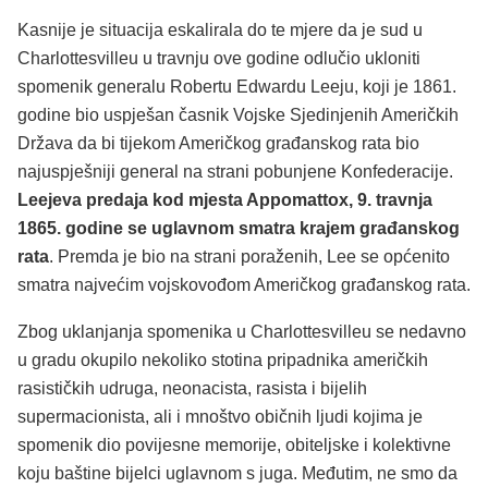
Kasnije je situacija eskalirala do te mjere da je sud u
Charlottesvilleu u travnju ove godine odlučio ukloniti
spomenik generalu Robertu Edwardu Leeju, koji je 1861.
godine bio uspješan časnik Vojske Sjedinjenih Američkih
Država da bi tijekom Američkog građanskog rata bio
najuspješniji general na strani pobunjene Konfederacije.
Leejeva predaja kod mjesta Appomattox, 9. travnja
1865. godine se uglavnom smatra krajem građanskog
rata
. Premda je bio na strani poraženih, Lee se općenito
smatra najvećim vojskovođom Američkog građanskog rata.
Zbog uklanjanja spomenika u Charlottesvilleu se nedavno
u gradu okupilo nekoliko stotina pripadnika američkih
rasističkih udruga, neonacista, rasista i bijelih
supermacionista, ali i mnoštvo običnih ljudi kojima je
spomenik dio povijesne memorije, obiteljske i kolektivne
koju baštine bijelci uglavnom s juga. Međutim, ne smo da