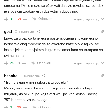
smeće na TV ne može se očekivati da diže revoluciju…bar dok
je s poslom zaokupljen. i doživotnim dugovima.
Odgovori
39
-3
Pogledaj odgovore
(9)
gost
8 godine prije
bravo za g babica to je jedna postena ocjena situacije jedino
nedostaje onaj moment da se otvoreno kaze tko je taj koji se
lopta cijelom zemaljskom kuglom sa amerikom sa trumpom sa
svima nama
Odgovori
26
0
Pogledaj odgovore
(2)
hahaha
8 godine prije
“Trump sigurno nije razlog za tu podjelu.”
Ma ne, on je samo biznismen, koji hoće zaraditi još koju
milijardu, da si kupi još koji zlatni wc i još veći avion, Boeing
757 je premali za takav ego.
Odgovori
3
-29