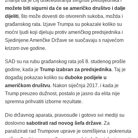
znanja da je cilj diskreditiranja svrgnuti predsjednika i
možete biti sigurni da će se američko društvo i dalje
dijeliti
, što može dovesti do otvorenih sukoba, možda i
građanskog rata. Izjave Trumpa su pokazale koliko su
moćni ljudi koji djeluju protiv američkog predsjednika i
Sjedinjene Američke Države se suočavaju s najvećom
krizom ove godine.
SAD su na rubu građanskog rata još 8. studenog prošle
godine, kada je
Trump izabran za predsjednika
. Taj je
događaj pokazao koliko su
duboke podijele u
američkom društvu
. Nakon siječnja 2017. i kada je
Trump preuzeo dužnost, postalo je jasno da elita nije
spremna prihvatiti izborne rezultate.
Dio državnog aparata, pravosuđe i gotovo svi mediji su
doslovno
sabotirati rad novog šefa države
. Za
paralizirati rad Trumpove uprave je osmišljena i pokrenuta