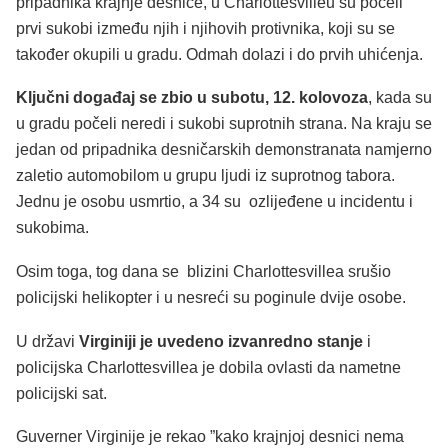
pripadnika krajnje desnice, u Charlottesvilleu su počeli
prvi sukobi između njih i njihovih protivnika, koji su se
također okupili u gradu. Odmah dolazi i do prvih uhićenja.
Ključni događaj se zbio u subotu, 12. kolovoza
, kada su
u gradu počeli neredi i sukobi suprotnih strana. Na kraju se
jedan od pripadnika desničarskih demonstranata namjerno
zaletio automobilom u grupu ljudi iz suprotnog tabora.
Jednu je osobu usmrtio, a 34 su ozlijeđene u incidentu i
sukobima.
Osim toga, tog dana se blizini Charlottesvillea srušio
policijski helikopter i u nesreći su poginule dvije osobe.
U državi
Virginiji je uvedeno izvanredno stanje
i
policijska Charlottesvillea je dobila ovlasti da nametne
policijski sat.
Guverner Virginije je rekao ”kako krajnjoj desnici nema