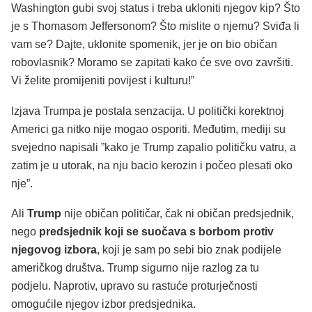
Washington gubi svoj status i treba ukloniti njegov kip? Što
je s Thomasom Jeffersonom? Što mislite o njemu? Sviđa li
vam se? Dajte, uklonite spomenik, jer je on bio običan
robovlasnik? Moramo se zapitati kako će sve ovo završiti.
Vi želite promijeniti povijest i kulturu!”
Izjava Trumpa je postala senzacija. U politički korektnoj
Americi ga nitko nije mogao osporiti. Međutim, mediji su
svejedno napisali ”kako je Trump zapalio političku vatru, a
zatim je u utorak, na nju bacio kerozin i počeo plesati oko
nje”.
Ali
Trump
nije običan političar, čak ni običan predsjednik,
nego
predsjednik koji se suočava s borbom protiv
njegovog izbora
, koji je sam po sebi bio znak podijele
američkog društva. Trump sigurno nije razlog za tu
podjelu. Naprotiv, upravo su rastuće proturječnosti
omogućile njegov izbor predsjednika.