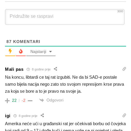
3000
87
KOMENTARI
Najstariji
Mali pas
8 godine prije
Na koncu, libtardi ce taj rat izgubiti. Ne da bi SAD-e postale
samo bijela nacija nego zato sto svojom represijom krse prava
za koja se bore a to je pravo na svoje ja.
Odgovori
22
-2
igi
8 godine prije
Amerika neće ući u građanski rat jer očekivati borbu od čovjeka
koji radi od 9 – 17 i dođe kuči i nema volje se ni pojebat i gleda