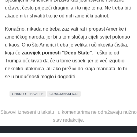
države, često prijeteći drugim, ali to nije tema. Ne treba biti
akademik i shvatiti tko je od njih američki patriot.
Konačno, nikada ne treba zazivati rat i propast Amerike i
američkog naroda, jer bi u tom slučaju cijeli svijet potonuo
u kaos. Ono što Americi treba je velika i učinkovita čistka,
koja će
zauvijek pomesti ”Deep State”
. Teško je od
Trumpa očekivati da će u tome uspeti, jer je već izgubio
nekoliko utakmica, ali ako preživi do kraja mandata, to bi
se u budućnosti moglo i dogoditi.
CHARLOTTESVILLE
GRADJANSKI RAT
Stavovi izneseni u tekstu i u komentarima ne odražavaju nužno
stav redakcije.