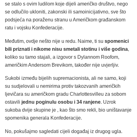
se stalo s ovim ludilom koje dijeli američko društvo, nego
se odlučilo ukloniti, zakonski ili samoinicijativno, sve što
podsjeća na poraženu stranu u Američkom građanskom
ratu i vojsku Konfederacije.
Međutim, ovdje nešto nije u redu. Naime, ti su
spomenici
bili priznati i nikome nisu smetali stotinu i više godina
,
koliko su tamo stajali, a izgovor s Dylannom Roofom,
američkim Andersom Brevikom, također nije uvjerljiv.
Sukobi između bijelih supremacionista, ali ne samo, koji
su sudjelovali u nemirima protiv takozvanih američkih
ljevičara su američkom gradu Charlottesvilleu za sobom
ostavili
jednu poginulu osobu i 34 ranjene
. Uzrok
sukoba dvije skupine je , kao što smo rekli, bio uništavanje
spomenika generala Konfederacije.
No, pokušajmo sagledati cijeli događaj iz drugog ugla.