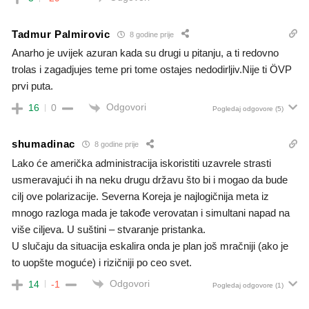
Tadmur Palmirovic
8 godine prije
Anarho je uvijek azuran kada su drugi u pitanju, a ti redovno
trolas i zagadjujes teme pri tome ostajes nedodirljiv.Nije ti ÖVP
prvi puta.
Odgovori
16
0
Pogledaj odgovore
(5)
shumadinac
8 godine prije
Lako će američka administracija iskoristiti uzavrele strasti
usmeravajući ih na neku drugu državu što bi i mogao da bude
cilj ove polarizacije. Severna Koreja je najlogičnija meta iz
mnogo razloga mada je takođe verovatan i simultani napad na
više ciljeva. U suštini – stvaranje pristanka.
U slučaju da situacija eskalira onda je plan još mračniji (ako je
to uopšte moguće) i rizičniji po ceo svet.
Odgovori
14
-1
Pogledaj odgovore
(1)