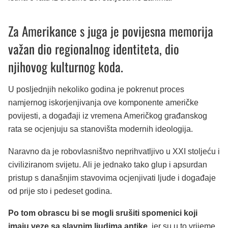
Za Amerikance s juga je povijesna memorija
važan dio regionalnog identiteta, dio
njihovog kulturnog koda.
U posljednjih nekoliko godina je pokrenut proces
namjernog iskorjenjivanja ove komponente američke
povijesti, a događaji iz vremena Američkog građanskog
rata se ocjenjuju sa stanovišta modernih ideologija.
Naravno da je robovlasništvo neprihvatljivo u XXI stoljeću i
civiliziranom svijetu. Ali je jednako tako glup i apsurdan
pristup s današnjim stavovima ocjenjivati ljude i događaje
od prije sto i pedeset godina.
Po tom obrascu bi se mogli srušiti spomenici koji
imaju veze sa slavnim ljudima antike
, jer su u to vrijeme