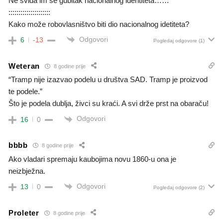
Ne sviđa im se gubitak nacionalnog identiteta……
:::::::::::::::::::::
Kako može robovlasništvo biti dio nacionalnog idetiteta?
Odgovori
6
-13
Pogledaj odgovore
(1)
Weteran
8 godine prije
“Tramp nije izazvao podelu u društva SAD. Tramp je proizvod
te podele.”
Što je podela dublja, živci su kraći. A svi drže prst na obaraču!
Odgovori
16
0
bbbb
8 godine prije
Ako vladari spremaju kaubojima novu 1860-u ona je
neizbježna.
Odgovori
13
0
Pogledaj odgovore
(2)
Proleter
8 godine prije