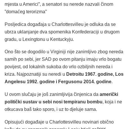
mjesta u Americi”, a senatori su nerede nazvali činom
”domaćeg terorizma”
Posljedica događaja u Charlottesvilleu je odluka da se
ubrza uklanjanje dva spomenika Konfederaciji u drugom
gradu, u Lexingtonu u Kentuckyju.
Ono što se dogodilo u Virginiji nije zanimljivo zbog nereda
samih po sebi, jer SAD po ovom pitanju imaju vrlo bogatu
povijest, od lokalnih sukoba do vrlo ozbiljnih nereda i
kriza. Najpoznatiji su neredi u
Detroitu 1967. godine, Los
Angelesu 1992. godine i Fergusonu 2014. godine
.
U ovom slučaju je još zanimljivija činjenica da
američki
politički sustav u sebi nosi tempiranu bombu
, koja i ne
otkucava baš tako sporo, i uz to djeluje sama.
Opisujući događaje u Charlottesvilleu novinari obično