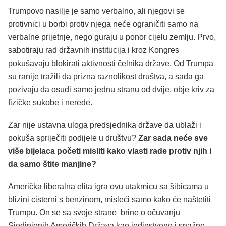
Trumpovo nasilje je samo verbalno, ali njegovi se
protivnici u borbi protiv njega neće ograničiti samo na
verbalne prijetnje, nego guraju u ponor cijelu zemlju. Prvo,
sabotiraju rad državnih institucija i kroz Kongres
pokušavaju blokirati aktivnosti čelnika države. Od Trumpa
su ranije tražili da prizna raznolikost društva, a sada ga
pozivaju da osudi samo jednu stranu od dvije, obje kriv za
fizičke sukobe i nerede.
Zar nije ustavna uloga predsjednika države da ublaži i
pokuša spriječiti podijele u društvu?
Zar sada neće sve
više bijelaca početi misliti kako vlasti rade protiv njih i
da samo štite manjine?
Američka liberalna elita igra ovu utakmicu sa šibicama u
blizini cisterni s benzinom, misleći samo kako će naštetiti
Trumpu. On se sa svoje strane brine o očuvanju
Sjedinjenih Američkih Država kao jedinstvene i snažne