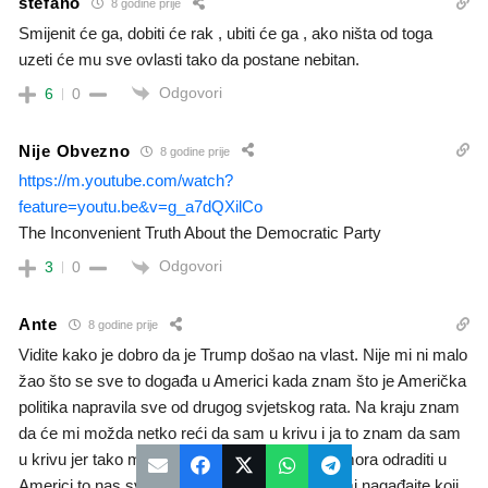
stefano
8 godine prije
Smijenit će ga, dobiti će rak , ubiti će ga , ako ništa od toga
uzeti će mu sve ovlasti tako da postane nebitan.
Odgovori
6
0
Nije Obvezno
8 godine prije
https://m.youtube.com/watch?
feature=youtu.be&v=g_a7dQXilCo
The Inconvenient Truth About the Democratic Party
Odgovori
3
0
Ante
8 godine prije
Vidite kako je dobro da je Trump došao na vlast. Nije mi ni malo
žao što se sve to događa u Americi kada znam što je Američka
politika napravila sve od drugog svjetskog rata. Na kraju znam
da će mi možda netko reći da sam u krivu i ja to znam da sam
u krivu jer tako mislim. Ali to je proces koji se mora odraditi u
Americi to nas sve približava jednom cilju. Sami nagađajte koji