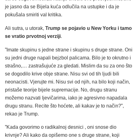
je jasno da se Bijela kuća odlučila na ustupke i da je
pokušala smiriti val kritika.
Ali sutra, u utorak,
Trump se pojavio u New Yorku i tamo
se vratio prvotnoj verziji
.
”Imate skupinu s jedne strane i skupinu s druge strane. Oni
su jedni druge napali bejzbol palicama. Bilo je to okrutno i
strašno,… zastrašujuće za gledati. Mislim da su za ono što
se dogodilo krive obje strane. Nisu svi od tih ljudi bili
neonacisti. Vjerujte mi. Nisu svi od njih, na bilo koji način,
pristaše teorije bijele supremacije. No, drugu stranu
možemo nazvati ljevičarima, iako je agresivno napadala
drugu stranu. Recite što hoćete, ali kakav je to način?”,
rekao je Trump.
”Kada govorimo o radikalnoj desnici , oni snose dio
krivnje? Ali kako da opišemo one s druge strane, koji