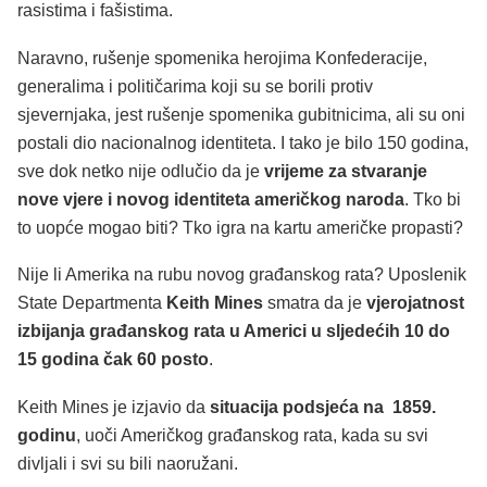
rasistima i fašistima.
Naravno, rušenje spomenika herojima Konfederacije,
generalima i političarima koji su se borili protiv
sjevernjaka, jest rušenje spomenika gubitnicima, ali su oni
postali dio nacionalnog identiteta. I tako je bilo 150 godina,
sve dok netko nije odlučio da je
vrijeme za stvaranje
nove vjere i novog identiteta američkog naroda
. Tko bi
to uopće mogao biti? Tko igra na kartu američke propasti?
Nije li Amerika na rubu novog građanskog rata? Uposlenik
State Departmenta
Keith Mines
smatra da je
vjerojatnost
izbijanja građanskog rata u Americi u sljedećih 10 do
15 godina čak 60 posto
.
Keith Mines je izjavio da
situacija podsjeća na 1859.
godinu
, uoči Američkog građanskog rata, kada su svi
divljali i svi su bili naoružani.