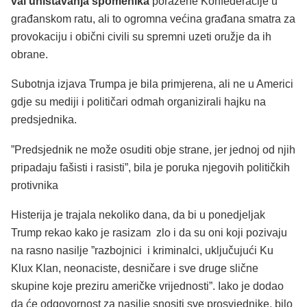
val uništavanja spomenika
poražene Konfederacije u
građanskom ratu, ali to ogromna većina građana smatra za
provokaciju i obični civili su spremni uzeti oružje da ih
obrane.
Subotnja izjava Trumpa je bila primjerena, ali ne u Americi
gdje su mediji i političari odmah organizirali hajku na
predsjednika.
”Predsjednik ne može osuditi obje strane, jer jednoj od njih
pripadaju fašisti i rasisti”, bila je poruka njegovih političkih
protivnika
Histerija je trajala nekoliko dana, da bi u ponedjeljak
Trump rekao kako je rasizam zlo i da su oni koji pozivaju
na rasno nasilje ”razbojnici i kriminalci, uključujući Ku
Klux Klan, neonaciste, desničare i sve druge slične
skupine koje preziru američke vrijednosti”. Iako je dodao
da će odgovornost za nasilje snositi sve prosvjednike, bilo