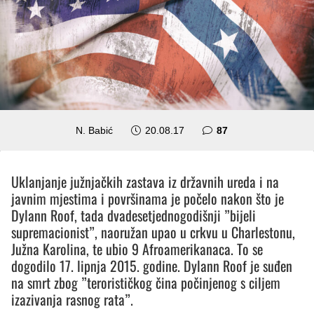
komentara
N. Babić
20.08.17
87
Uklanjanje južnjačkih zastava iz državnih ureda i na
javnim mjestima i površinama je počelo nakon što je
Dylann Roof, tada dvadesetjednogodišnji ”bijeli
supremacionist”, naoružan upao u crkvu u Charlestonu,
Južna Karolina, te ubio 9 Afroamerikanaca. To se
dogodilo 17. lipnja 2015. godine. Dylann Roof je suđen
na smrt zbog ”terorističkog čina počinjenog s ciljem
izazivanja rasnog rata”.