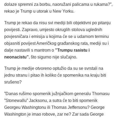
dolaze spremni za borbu, naoružani palicama u rukama?”,
rekao je Trump u utorak u New Yorku.
Trump je rekao da nisu svi mediji bili objektivni po pitanju
povijesti. Zapravo, umjesto okruglih stolova uglednih
povjesničara i emisija u kojima će se u udarnom terminu
objasniti povijest Američkog građanskog rata, mediji su i
dalje nastavili s mantrom o
”Trumpu rasistu i
neonacistu”
, što sigurno nije slučajno.
Trump je medije otvoreno optužio da su se svrstali na
jednu stranu i pitao ih koliko će spomenika na kraju biti
srušeno?
”Danas rušimo spomenik južnjačkom generalu Thomasu
”Stonewallu” Jacksonu, a sutra će to biti spomenik
Georgeu Washingtonu ili Thomas Jeffersonu? George
Washington je imao robove, zar ne? Zar sada George