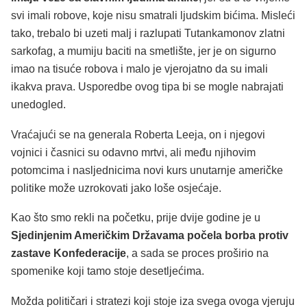
svi imali robove, koje nisu smatrali ljudskim bićima. Misleći
tako, trebalo bi uzeti malj i razlupati Tutankamonov zlatni
sarkofag, a mumiju baciti na smetlište, jer je on sigurno
imao na tisuće robova i malo je vjerojatno da su imali
ikakva prava. Usporedbe ovog tipa bi se mogle nabrajati
unedogled.
Vraćajući se na generala Roberta Leeja, on i njegovi
vojnici i časnici su odavno mrtvi, ali među njihovim
potomcima i nasljednicima novi kurs unutarnje američke
politike može uzrokovati jako loše osjećaje.
Kao što smo rekli na početku, prije dvije godine je u
Sjedinjenim Američkim Državama počela borba protiv
zastave Konfederacije
, a sada se proces proširio na
spomenike koji tamo stoje desetljećima.
Možda političari i stratezi koji stoje iza svega ovoga vjeruju