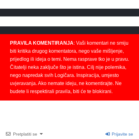
PRAVILA KOMENTIRANJA
: Vaši komentari ne smiju
biti kritika drugog komentatora, nego vaše mišljenje,
prijedlog ili ideja o temi. Nema rasprave tko je u pravu.
Čitatelji neka zaključe što je istina. Cilj nije polemika,
nego napredak svih Logičara. Inspiracija, umjesto
uvjeravanja. Ako nemate ideju, ne komentirajte. Ne
budete li respektirali pravila, biti će te blokirani.
Pretplatiti se
Prijavite se