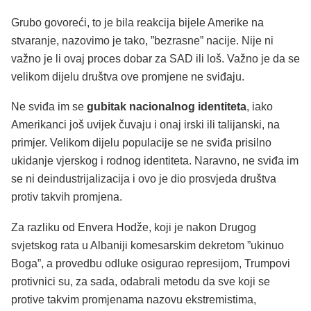
Grubo govoreći, to je bila reakcija bijele Amerike na
stvaranje, nazovimo je tako, ”bezrasne” nacije. Nije ni
važno je li ovaj proces dobar za SAD ili loš. Važno je da se
velikom dijelu društva ove promjene ne sviđaju.
Ne sviđa im se
gubitak nacionalnog identiteta
, iako
Amerikanci još uvijek čuvaju i onaj irski ili talijanski, na
primjer. Velikom dijelu populacije se ne sviđa prisilno
ukidanje vjerskog i rodnog identiteta. Naravno, ne sviđa im
se ni deindustrijalizacija i ovo je dio prosvjeda društva
protiv takvih promjena.
Za razliku od Envera Hodže, koji je nakon Drugog
svjetskog rata u Albaniji komesarskim dekretom ”ukinuo
Boga”, a provedbu odluke osigurao represijom, Trumpovi
protivnici su, za sada, odabrali metodu da sve koji se
protive takvim promjenama nazovu ekstremistima,