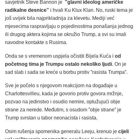
savjetnik Steve Bannon je
”glavni ideolog američke
radikalne desnice”
i hvali Ku Klux Klan. No, ruski tema je
još uvijek bila najprikladnija za klevetu. Mediji već
mjesecima raspravljaju o pojedinostima ponašanja jednog
ili drugog aktera kojima se okružio Trump, a svi su imali
navodne kontakte s Rusima.
Onda se s vremenom uspjela očistiti Bijela Kuća i
od
početnog tima je Trumpu ostalo nekoliko ljudi
. On je
sad slab i sada se kreće u borbu protiv ”rasista Trumpa”.
Sve je počelo s njegovom reakcijom na događaje u
Charlottesvilleu, kada je govorio protiv govora mržnje,
pozvao na jedinstvo i osudio nemire, optužujući obje
strane za nerede. Međutim, s osudom ”obje strane” je
Trump svrstan u tabor neonacista i rasista.
Osim rušenja spomenika generalu Leeju, krenuo je
cijeli