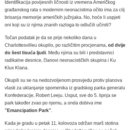
Identifikacija povijesnih ličnosti iz vremena Američkog
građanskog rata s modernim neonacistima očito ima za cilj
brisanja memorije američkih južnjaka. No, hoće li uspjeti
oni koji su iz njima znanih razloga to odlučili učiniti?
Točan podatak je da se prije nekoliko dana u
Charlottesvilleu okupilo, po različitim procjenama,
od dvije
do šest tisuća ljudi
. Među njima su bili i predstavnici
radikalne desnice, članovi neonacističkih skupina i Ku
Klux Klana.
Okupili su se na nedozvoljenom prosvjedu protiv planova
vlasti za uklanjanje spomenika iz gradskog parka generalu
Konfederacije, Robert Leeju. Usput, sve do 5. lipnja se
park također zvao po njemu, a onda dobiva ime
”Emancipation Park”
.
Kada je gradu u petak 11. kolovoza održan marš stotina