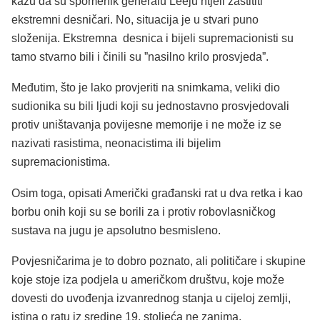
kažu da su spomenik generalu Leeju htjeli zaštititi
ekstremni desničari. No, situacija je u stvari puno
složenija. Ekstremna desnica i bijeli supremacionisti su
tamo stvarno bili i činili su ”nasilno krilo prosvjeda”.
Međutim, što je lako provjeriti na snimkama, veliki dio
sudionika su bili ljudi koji su jednostavno prosvjedovali
protiv uništavanja povijesne memorije i ne može iz se
nazivati rasistima, neonacistima ili bijelim
supremacionistima.
Osim toga, opisati Američki građanski rat u dva retka i kao
borbu onih koji su se borili za i protiv robovlasničkog
sustava na jugu je apsolutno besmisleno.
Povjesničarima je to dobro poznato, ali političare i skupine
koje stoje iza podjela u američkom društvu, koje može
dovesti do uvođenja izvanrednog stanja u cijeloj zemlji,
istina o ratu iz sredine 19. stoljeća ne zanima.