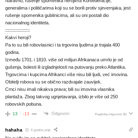
Naravno, rušenje spomenika herojima Konfederacije,
generalima i političarima koji su se borili protiv sjevernjaka, jest
rušenje spomenika gubitnicima, ali su oni postali dio
nacionalnog identiteta.
::::::::::::::::::::
Kakvi heroji?
Pa to su bili robovlasnici i ta trgovina ljudima je trajala 400
godina.
Između 1701. i 1810. više od milijun Afrikanaca umrlo je od
gušenja, bolesti ili izgladnjelosti na putovanju preko Atlantika.
Trgovcima i kupcima Afrikanci više nisu bili ljudi, već imovina.
Obitelji robova su se obično razdvajale zauvijek.
Crnci nisu imali nikakva prava; bili su imovina vlasnika
plantaža. Zbog takvog ugnjetavanja, izbilo je više od 250
robovskih pobuna.
Odgovori
13
-13
Pogledaj odgovore
(8)
hahaha
8 godine prije