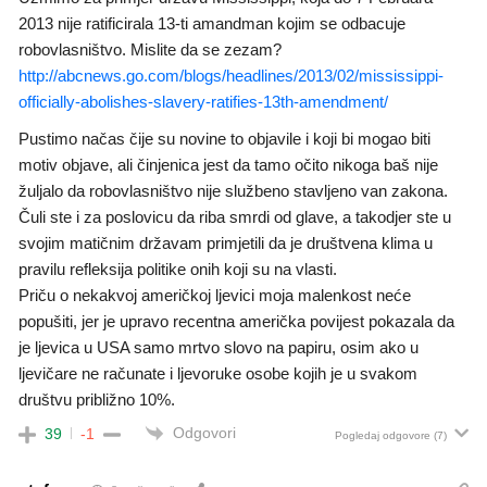
2013 nije ratificirala 13-ti amandman kojim se odbacuje
robovlasništvo. Mislite da se zezam?
http://abcnews.go.com/blogs/headlines/2013/02/mississippi-
officially-abolishes-slavery-ratifies-13th-amendment/
Pustimo načas čije su novine to objavile i koji bi mogao biti
motiv objave, ali činjenica jest da tamo očito nikoga baš nije
žuljalo da robovlasništvo nije službeno stavljeno van zakona.
Čuli ste i za poslovicu da riba smrdi od glave, a takodjer ste u
svojim matičnim državam primjetili da je društvena klima u
pravilu refleksija politike onih koji su na vlasti.
Priču o nekakvoj američkoj ljevici moja malenkost neće
popušiti, jer je upravo recentna američka povijest pokazala da
je ljevica u USA samo mrtvo slovo na papiru, osim ako u
ljevičare ne računate i ljevoruke osobe kojih je u svakom
društvu približno 10%.
Odgovori
39
-1
Pogledaj odgovore
(7)