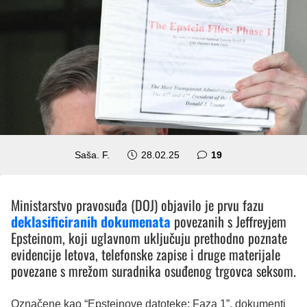
komentara
Saša. F.
28.02.25
19
Ministarstvo pravosuđa (DOJ) objavilo je prvu fazu
deklasificiranih dokumenata
povezanih s Jeffreyjem
Epsteinom, koji uglavnom uključuju prethodno poznate
evidencije letova, telefonske zapise i druge materijale
povezane s mrežom suradnika osuđenog trgovca seksom.
Označene kao “Epsteinove datoteke: Faza 1”, dokumenti