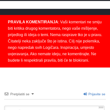
PRAVILA KOMENTIRANJA
: Vaši komentari ne smiju
biti kritika drugog komentatora, nego vaše mišljenje,
prijedlog ili ideja o temi. Nema rasprave tko je u pravu.
Čitatelji neka zaključe što je istina. Cilj nije polemika,
nego napredak svih Logičara. Inspiracija, umjesto
uvjeravanja. Ako nemate ideju, ne komentirajte. Ne
budete li respektirali pravila, biti će te blokirani.
Pretplatiti se
Prijavite se
3000