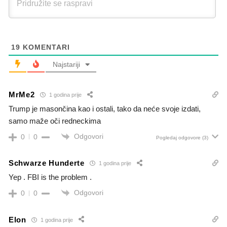
19
KOMENTARI
Najstariji
MrMe2
1 godina prije
Trump je masončina kao i ostali, tako da neće svoje izdati,
samo maže oči redneckima
Odgovori
0
0
Pogledaj odgovore
(3)
Schwarze Hunderte
1 godina prije
Yep . FBI is the problem .
Odgovori
0
0
Elon
1 godina prije