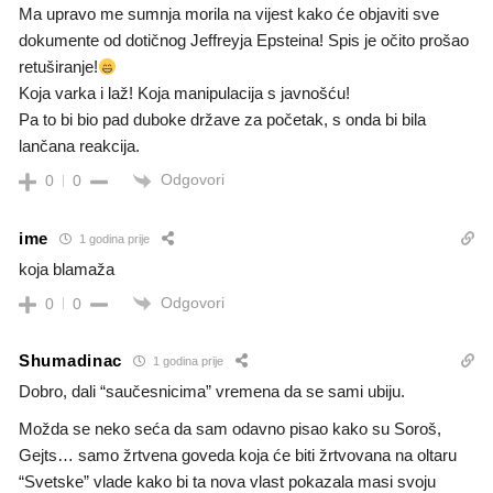
Ma upravo me sumnja morila na vijest kako će objaviti sve
dokumente od dotičnog Jeffreyja Epsteina! Spis je očito prošao
retuširanje!
Koja varka i laž! Koja manipulacija s javnošću!
Pa to bi bio pad duboke države za početak, s onda bi bila
lančana reakcija.
Odgovori
0
0
ime
1 godina prije
koja blamaža
Odgovori
0
0
Shumadinac
1 godina prije
Dobro, dali “saučesnicima” vremena da se sami ubiju.
Možda se neko seća da sam odavno pisao kako su Soroš,
Gejts… samo žrtvena goveda koja će biti žrtvovana na oltaru
“Svetske” vlade kako bi ta nova vlast pokazala masi svoju