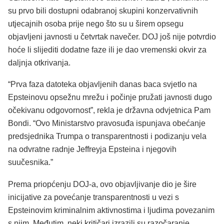
su prvo bili dostupni odabranoj skupini konzervativnih
utjecajnih osoba prije nego što su u širem opsegu
objavljeni javnosti u četvrtak navečer. DOJ još nije potvrdio
hoće li slijediti dodatne faze ili je dao vremenski okvir za
daljnja otkrivanja.
“Prva faza datoteka objavljenih danas baca svjetlo na
Epsteinovu opsežnu mrežu i počinje pružati javnosti dugo
očekivanu odgovornost”, rekla je državna odvjetnica Pam
Bondi. “Ovo Ministarstvo pravosuđa ispunjava obećanje
predsjednika Trumpa o transparentnosti i podizanju vela
na odvratne radnje Jeffreyja Epsteina i njegovih
suučesnika.”
Prema priopćenju DOJ-a, ovo objavljivanje dio je šire
inicijative za povećanje transparentnosti u vezi s
Epsteinovim kriminalnim aktivnostima i ljudima povezanim
s njim. Međutim, neki kritičari izrazili su razočaranje.