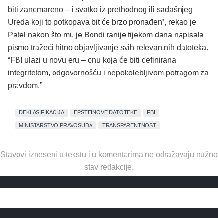
biti zanemareno – i svatko iz prethodnog ili sadašnjeg
Ureda koji to potkopava bit će brzo pronađen”, rekao je
Patel nakon što mu je Bondi ranije tijekom dana napisala
pismo tražeći hitno objavljivanje svih relevantnih datoteka.
“FBI ulazi u novu eru – onu koja će biti definirana
integritetom, odgovornošću i nepokolebljivom potragom za
pravdom.”
DEKLASIFIKACIJA
EPSTEINOVE DATOTEKE
FBI
MINISTARSTVO PRAVOSUĐA
TRANSPARENTNOST
Stavovi izneseni u tekstu i u komentarima ne odražavaju nužno
stav redakcije.