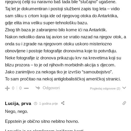
njegovoj ćeliji su naravno baš tada bile “slučajno” ugašene.
Taj let je dokumentiran i postoji službeni zapis tog leta – vidio
sam sliku s crtom koja ide od njegovog otoka do Antarktika,
gdje elita ima veliku super-tehnološku bazu.
Zbog tih baza je zabranjeno bilo kome ići na Antarktik.
Nakon nekoliko dana taj avion se vratio nazad na njegov otok, a
onda su i zgrade na njegovom otoku uskoro misteriozno
obnovljene i postoje fotografije dronovima koje to potvrđuju.
Neke fotografije iz dronova prikazuju krv na krevetima koji su
blizu prozora – to je od njihovih morbidnih akcija s djecom.
Jako zanimljivo za nekoga tko je izvršio “samoubojstvo”.
To sam pročitao na nekoj antiglobalističkoj američkoj stranici.
Odgovori
0
0
Pogledaj odgovore
(2)
Lucija, prva
1 godina prije
Nego, nego.
Eppstein je obično sitno nebitno hovno.