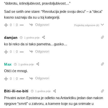
“dobrotu, istinoljubivost, pravdoljubivost…”
Sad se setih one stare: “Revolucija jede svoju decu” – a “deca”
kasno saznaju da su u toj kategoriji.
Odgovori
0
0
Pogledaj odgovore
(4)
damjan
1 godina prije
ko bi reko da si tako pametna…gusko…
Odgovori
0
0
Max
1 godina prije
Otići će mnogi.
Odgovori
0
0
Biti-ili-ne-biti
1 godina prije
Privatni avion Epsteina je odletio na Antarktiku jedan dan nakon
njegove “smrti” u zatvoru, a kamere koje su ga snimale u