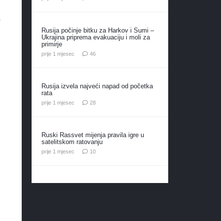
o
Rusija počinje bitku za Harkov i Sumi –
Ukrajina priprema evakuaciju i moli za
primirje
komentara
prije 1 mjesec
46
Rusija izvela najveći napad od početka
rata
komentara
prije 1 mjesec
28
Ruski Rassvet mijenja pravila igre u
satelitskom ratovanju
komentara
prije 1 mjesec
10