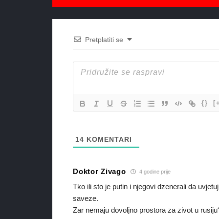
Pretplatiti se
{}
[
14
KOMENTARI
Doktor Zivago
4 godine prije
Tko ili sto je putin i njegovi dzenerali da uvj
saveze.
Zar nemaju dovoljno prostora za zivot u rusiju