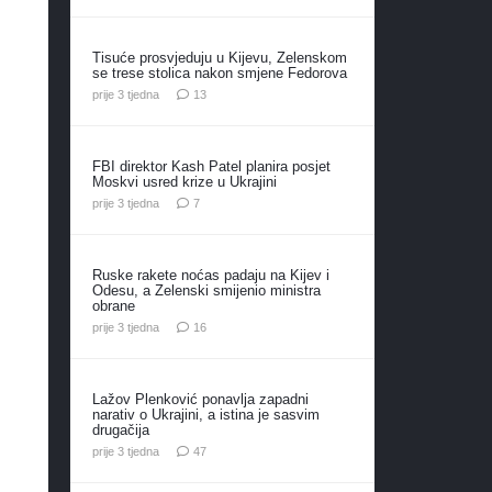
Tisuće prosvjeduju u Kijevu, Zelenskom
se trese stolica nakon smjene Fedorova
komentara
prije 3 tjedna
13
FBI direktor Kash Patel planira posjet
Moskvi usred krize u Ukrajini
komentara
prije 3 tjedna
7
Ruske rakete noćas padaju na Kijev i
Odesu, a Zelenski smijenio ministra
obrane
komentara
prije 3 tjedna
16
Lažov Plenković ponavlja zapadni
narativ o Ukrajini, a istina je sasvim
drugačija
komentara
prije 3 tjedna
47