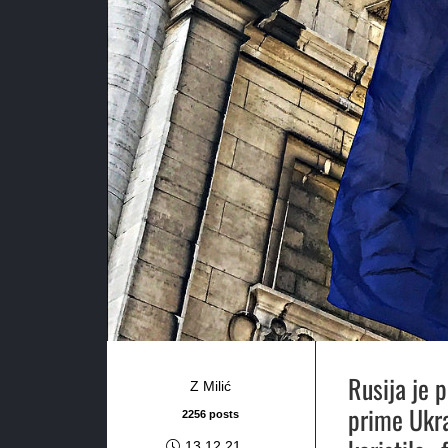
Rusija je 
Z Milić
prime Ukraj
2256 posts
13.12.21