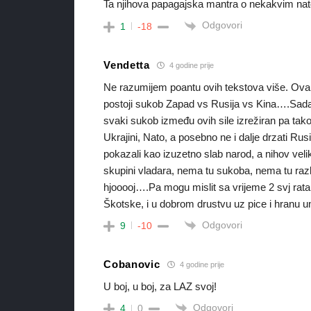
Ta njihova papagajska mantra o nekakvim nato 
Odgovori
1
-18
Vendetta
4 godine prije
Ne razumijem poantu ovih tekstova više. Ovakvi
postoji sukob Zapad vs Rusija vs Kina….Sada
svaki sukob između ovih sile izrežiran pa tak
Ukrajini, Nato, a posebno ne i dalje drzati 
pokazali kao izuzetno slab narod, a nihov veli
skupini vladara, nema tu sukoba, nema tu razl
hjooooj….Pa mogu mislit sa vrijeme 2 svj rata 
Škotske, i u dobrom drustvu uz pice i hranu u
Odgovori
9
-10
Cobanovic
4 godine prije
U boj, u boj, za LAZ svoj!
Odgovori
4
0