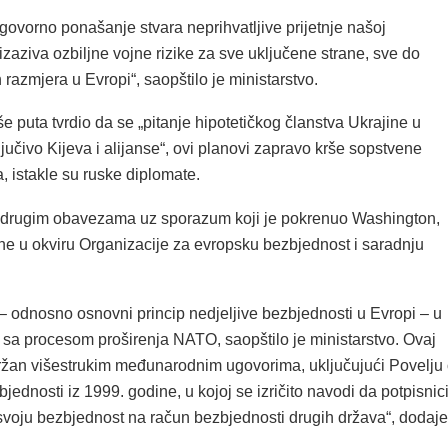
ovorno ponašanje stvara neprihvatljive prijetnje našoj
izaziva ozbiljne vojne rizike za sve uključene strane, sve do
 razmjera u Evropi“, saopštilo je ministarstvo.
še puta tvrdio da se „pitanje hipotetičkog članstva Ukrajine u
jučivo Kijeva i alijanse“, ovi planovi zapravo krše sopstvene
 istakle su ruske diplomate.
 drugim obavezama uz sporazum koji je pokrenuo Washington,
one u okviru Organizacije za evropsku bezbjednost i saradnju
 odnosno osnovni princip nedjeljive bezbjednosti u Evropi – u
 sa procesom proširenja NATO, saopštilo je ministarstvo. Ovaj
držan višestrukim međunarodnim ugovorima, uključujući Povelju
jednosti iz 1999. godine, u kojoj se izričito navodi da potpisnic
 svoju bezbjednost na račun bezbjednosti drugih država“, dodaje