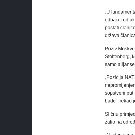
„U fundamenta
odbaciti odlu
postati članic
država članic
Poziv Moskve 
Stoltenberg, k
samo alijanse 
„Pozicija NAT
nepromijenjen
sopstveni put…
bude“, rekao 
Sličnu primjed
žalio na odre
„Nastavljamo p