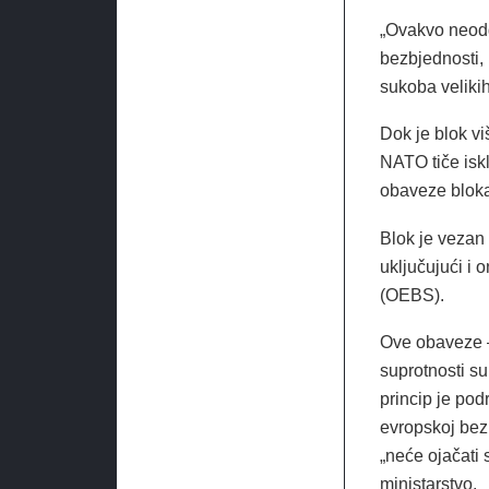
„Ovakvo neodg
bezbjednosti, 
sukoba velikih
Dok je blok vi
NATO tiče iskl
obaveze bloka,
Blok je vezan
uključujući i 
(OEBS).
Ove obaveze –
suprotnosti su
princip je po
evropskoj bezb
„neće ojačati
ministarstvo.