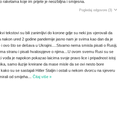
raketama koje im prijete je neozbiljna i smijesna.
Pogledaj odgovore
(3)
 tekstovi su bili zanimljivi do korone gdje su neki jos vjerovali da
 nakon ured 2 godine pandemije jasno nam je svima kao dan da je
o i ovo što se dešava u Ukrajini….Stvarno nema smisla pisati o Rusiji
Rusima stranu i pisati hvalospjeve o njima…U ovom svemu Rusi su se
ki vođa je napokon pokazao laicima svoje pravo lice i pripadnost istoj
ika, samo iluzije kreirane da mase misle da se ovi nesto bore
kako su se sastajali Hitler Staljin i ostali u nekom dvorcu na sjeveru
mirali od smijeha
…
Čitaj više »