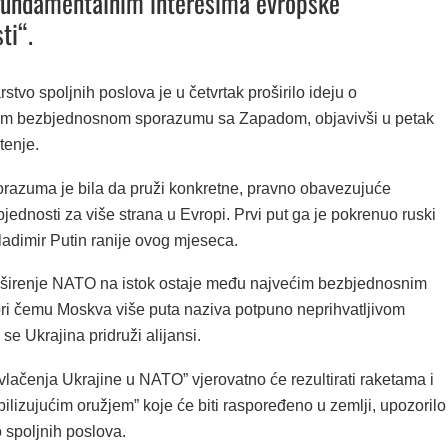
„fundamentalnim interesima evropske
ti“.
stvo spoljnih poslova je u četvrtak proširilo ideju o
m bezbjednosnom sporazumu sa Zapadom, objavivši u petak
tenje.
orazuma je bila da pruži konkretne, pravno obavezujuće
jednosti za više strana u Evropi. Prvi put ga je pokrenuo ruski
ladimir Putin ranije ovog mjeseca.
oširenje NATO na istok ostaje među najvećim bezbjednosnim
ri čemu Moskva više puta naziva potpuno neprihvatljivom
e Ukrajina pridruži alijansi.
vlačenja Ukrajine u NATO” vjerovatno će rezultirati raketama i
ilizujućim oružjem” koje će biti raspoređeno u zemlji, upozorilo
o spoljnih poslova.