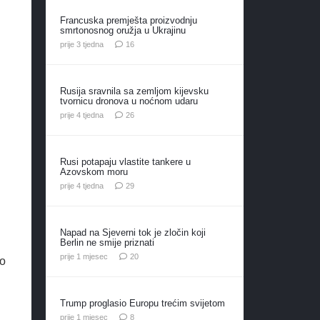
Francuska premješta proizvodnju
smrtonosnog oružja u Ukrajinu
komentara
prije 3 tjedna
16
Rusija sravnila sa zemljom kijevsku
tvornicu dronova u noćnom udaru
komentara
prije 4 tjedna
26
Rusi potapaju vlastite tankere u
Azovskom moru
komentara
prije 4 tjedna
29
Napad na Sjeverni tok je zločin koji
Berlin ne smije priznati
komentara
prije 1 mjesec
20
 o
i
Trump proglasio Europu trećim svijetom
komentara
prije 1 mjesec
8