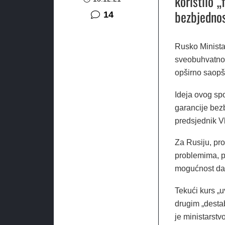
koristilo 
bezbjednos
komentara
14
Rusko Ministar
sveobuhvatno
opširno saopš
Ideja ovog sp
garancije bezb
predsjednik V
Za Rusiju, pr
problemima, p
mogućnost da s
Tekući kurs „u
drugim „destab
je ministarstv