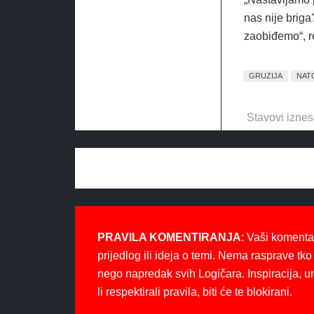
nas nije brig
zaobiđemo“, r
GRUZIJA
NAT
Stavovi iznes
PRAVILA KOMENTIRANJA
: Vaši komenta
prijedlog ili ideja o temi. Nema rasprave tko 
nego napredak svih Logičara. Inspiracija, u
li respektirali pravila, biti će te blokirani.