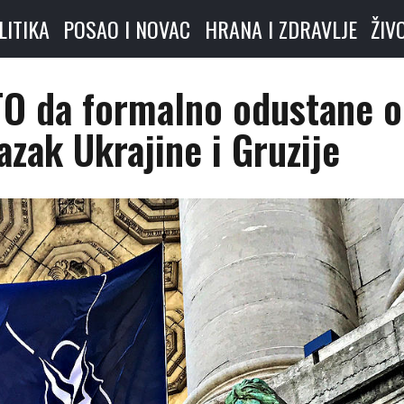
LITIKA
POSAO I NOVAC
HRANA I ZDRAVLJE
ŽIV
TO da formalno odustane 
azak Ukrajine i Gruzije