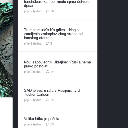
turističkom kampu, među njima četvero
djece
komentara
prije 2 tjedna
16
Trump se usr’o k’o grlica – Naglo
zamijenio zrakoplov zbog straha od
iranskog atentata
komentara
prije 2 tjedna
5
Novi zapovjednik Ukrajine: “Rusija nema
pravo postojati
komentara
prije 2 tjedna
14
SAD je već u ratu s Rusijom, tvrdi
Tucker Carlson
komentara
prije 2 tjedna
15
Velika bitka je počela
komentara
prije 2 tjedna
13