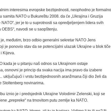
lnim interesima evropske bezbjednosti, neophodno je formaln
ku samita NATO u Bukureštu 2008. da će „Ukrajina i Gruzija
e NATO“, jer je to u suprotnosti sa opredjeljenjem lidera svih
a OEBS“, navodi se u saopštenju.
je, međutim, brzo odbio generalni sekretar NATO Jens
oji je ponovio stav da se potencijalni ulazak Ukrajine u blok tiče
i Kijeva.
O kada je u pitanju naš odnos sa Ukrajinom ostaje
a, osnovni je princip da svaka nacija ima pravo da izabere
 uključujući i vrstu bezbjednosnih aranžmana čiji dio želi da
je Stoltenberg novinarima.
bu iznio je i predsjednik Ukrajine Volodimir Zelenski, koji se
đene „prepreke“ na trnovitom putu zemlje ka NATO.
utem ka NATO. Idemo, ali tu je barijera. Vidimo li to ili ne? Ili