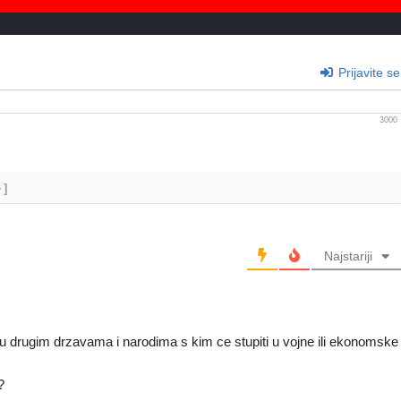
Prijavite se
3000
+]
Najstariji
etuju drugim drzavama i narodima s kim ce stupiti u vojne ili ekonomske
?