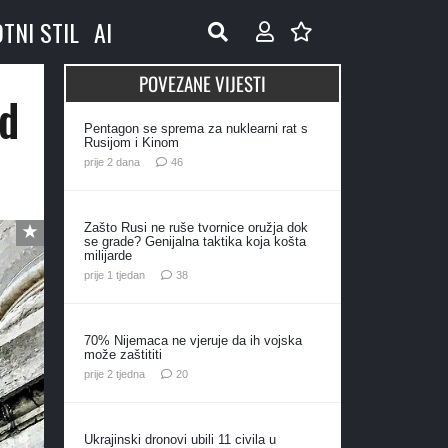
OTNI STIL
AI
POVEZANE VIJESTI
od
Pentagon se sprema za nuklearni rat s
Rusijom i Kinom
komentara
prije 2 dana
46
Zašto Rusi ne ruše tvornice oružja dok
se grade? Genijalna taktika koja košta
milijarde
komentara
prije 1 tjedan
38
70% Nijemaca ne vjeruje da ih vojska
može zaštititi
komentara
prije 2 tjedna
20
Ukrajinski dronovi ubili 11 civila u