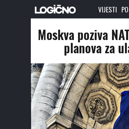
VIJESTI
PO
Moskva poziva NA
planova za ul