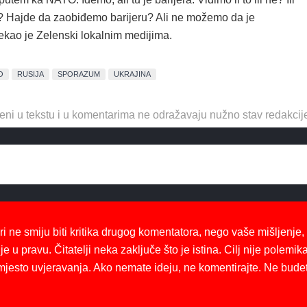
a? Hajde da zaobiđemo barijeru? Ali ne možemo da je
ekao je Zelenski lokalnim medijima.
O
RUSIJA
SPORAZUM
UKRAJINA
eni u tekstu i u komentarima ne odražavaju nužno stav redakcij
ri ne smiju biti kritika drugog komentatora, nego vaše mišljenje,
je u pravu. Čitatelji neka zaključe što je istina. Cilj nije polemika
mjesto uvjeravanja. Ako nemate ideju, ne komentirajte. Ne bude