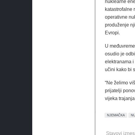
nuklearne ener
katastrofalne
operativne nu
produženje nji
Evropi.
U međuvremen
osudio je odbi
elektranama i 
učini kako bi s
“Ne želimo viš
prijatelji po
vijeka trajanj
NJEMAČKA
NU
Stavovi iznes