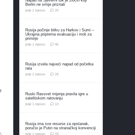
Napad na Sjeverni tok je zločin koji
Berlin ne smije priznati
komentara
prije 1 mjesec
20
Rusija počinje bitku za Harkov i Sumi –
Ukrajina priprema evakuaciju i moli za
primirje
komentara
prije 1 mjesec
46
Rusija izvela najveći napad od početka
rata
komentara
prije 1 mjesec
28
e
Ruski Rassvet mijenja pravila igre u
satelitskom ratovanju
komentara
prije 1 mjesec
10
Rusija ima sve resurse za opstanak,
poručio je Putin na stranačkoj konvenciji
e.
komentara
prije 1 mjesec
33