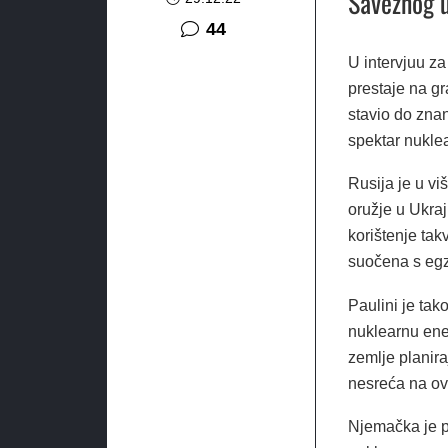
Saveznog u
komentara
44
U intervjuu za
prestaje na gr
stavio do znan
spektar nuklea
Rusija je u vi
oružje u Ukraj
korištenje tak
suočena s egz
Paulini je tak
nuklearnu ene
zemlje planira
nesreća na ovi
Njemačka je p