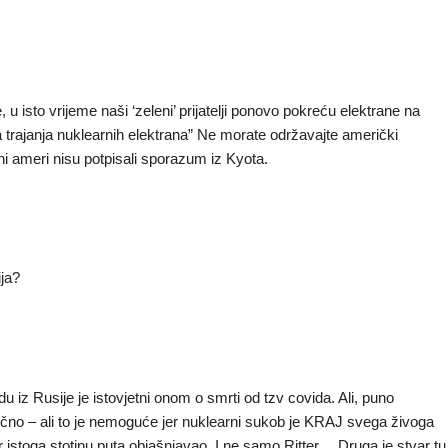
 u isto vrijeme naši ‘zeleni’ prijatelji ponovo pokreću elektrane na
 trajanja nuklearnih elektrana” Ne morate održavajte američki
r ni ameri nisu potpisali sporazum iz Kyota.
ija?
 iz Rusije je istovjetni onom o smrti od tzv covida. Ali, puno
ično – ali to je nemoguće jer nuklearni sukob je KRAJ svega živoga
rolor istoga stotinu puta objašnjavao. I ne samo Ritter… Druga je stvar tu