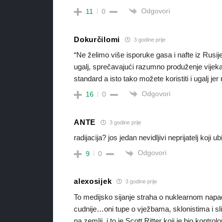
Odgovori
11
0
Dokurčilomi
3 godine prije
“Ne želimo više isporuke gasa i nafte iz Rusije,
ugalj, sprečavajući razumno produženje vijeka
standard a isto tako možete koristiti i ugalj je
Odgovori
16
0
ANTE
3 godine prije
radijacija? jos jedan nevidljivi neprijatelj koji ub
Odgovori
9
0
alexosijek
3 godine prije
To medijsko sijanje straha o nuklearnom napadu
cudnije…oni tupe o vježbama, sklonistima i sl
na zemlji, i to je Scott Ritter koji je bio kont