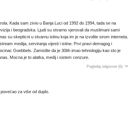
trola. Kada sam zivio u Banja Luci od 1992 do 1994, tada se na
vizija i beogradska. Ljudi su stvarno vjerovali da muslimani sami
nas su skepticni u stvarnu istinu koja im je na izvolite sirom interneta
stream medija, serviranja vijesti i istine. Prvi pravi demagog i
ocinac Goebbels. Zamislite da je 30tih imao tehnologiju kao sto je
nas. Mocna je to alatka, medij i sistem cenzure.
Pogledaj odgovore
(6)
a povećao za više od duplo.