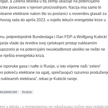
gije, a Zelena stranka u toj zemlji ukazuje na potencijalno
 rizike povezane s njenom proizvodnjom. Nacija ima samo tri
klearne elektrane nakon što su poslanici u novembru glasali za
hovog rada do aprila 2023. u svjetlu tekuće energetske krize u
u, potpredsjednik Bundestaga i član FDP-a Wolfgang Kubicki
janje vlade da revidira svoj cjelokupni pristup nuklearnim
upozorio je na potencijalni neusklađenost ukoliko se nešto ne
e riješila energetska kriza.
e isporuke gasa i nafte iz Rusije, u isto vrijeme naši ‘zeleni’
novo pokreću elektrane na ugalj, sprečavajući razumno produženj
a nuklearnih elektrana”, rekao je Kubicki ranije.
KLEARNI RAT
RUSIJA
eni u tekstu i u komentarima ne odražavaju nužno stav redakcij