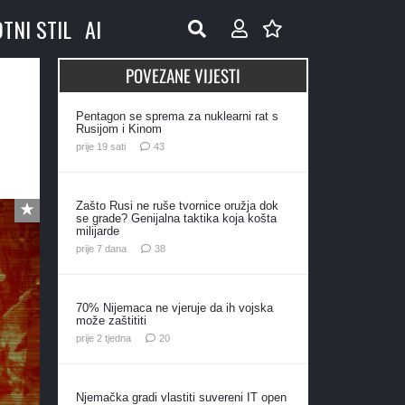
OTNI STIL
AI
POVEZANE VIJESTI
Pentagon se sprema za nuklearni rat s
Rusijom i Kinom
komentara
prije 19 sati
43
Zašto Rusi ne ruše tvornice oružja dok
se grade? Genijalna taktika koja košta
milijarde
komentara
prije 7 dana
38
70% Nijemaca ne vjeruje da ih vojska
može zaštititi
komentara
prije 2 tjedna
20
Njemačka gradi vlastiti suvereni IT open