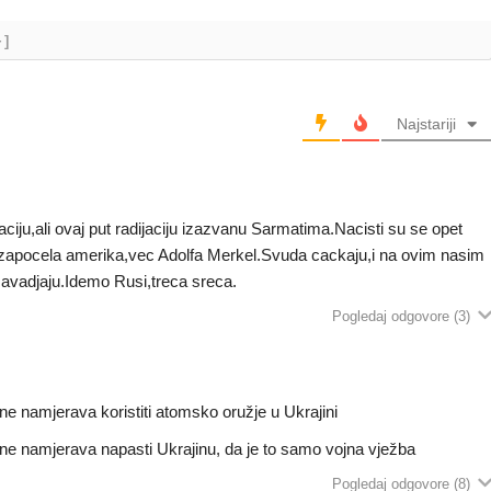
+]
Najstariji
jaciju,ali ovaj put radijaciju izazvanu Sarmatima.Nacisti su se opet
ije zapocela amerika,vec Adolfa Merkel.Svuda cackaju,i na ovim nasim
 zavadjaju.Idemo Rusi,treca sreca.
Pogledaj odgovore
(3)
 ne namjerava koristiti atomsko oružje u Ukrajini
a ne namjerava napasti Ukrajinu, da je to samo vojna vježba
Pogledaj odgovore
(8)