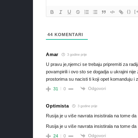
{}
[
44
KOMENTARI
Amar
3 godine prije
U pravu je,njemci se trebaju pripremiti za radi
povampirili i ovo sto se dogadja u ukrajini n
prostorima su nacisti ti koji opet komanduju i
Odgovori
31
0
Optimista
3 godine prije
Rusija je u više navrata insistirala na tome da
Rusija je u više navrata insistirala na tome d
Odgovori
24
0