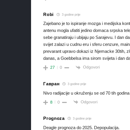
Robi
3 godine prije
Zajebano je to ispiranje mozga i medijska kon
antenu mogla ufatiti jedino domaca srpska tele
sebe granatiraju i ubijaju po Sarajevu. I dan da
svijet zalazi u cudnu eru i sferu cenzure, main
prevarant upravo dokazi iz Njemacke 30tih, zl
danas, a Goebbelsa ima sirom svijeta i dan da
Odgovori
27
0
Гавран
3 godine prije
Nivo radijacije u okruženju se od 70 tih godin
Odgovori
8
0
Prognoza
3 godine prije
Deagle prognoza do 2025. Depopulacija.