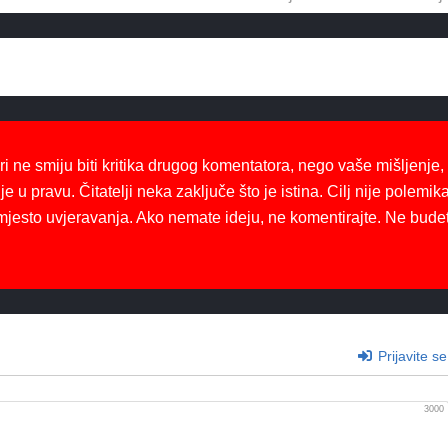
ri ne smiju biti kritika drugog komentatora, nego vaše mišljenje,
je u pravu. Čitatelji neka zaključe što je istina. Cilj nije polemika
mjesto uvjeravanja. Ako nemate ideju, ne komentirajte. Ne bude
Prijavite se
3000