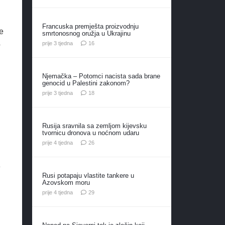
Francuska premješta proizvodnju
e
smrtonosnog oružja u Ukrajinu
komentara
o
prije 3 tjedna
16
Njemačka – Potomci nacista sada brane
genocid u Palestini zakonom?
komentara
prije 3 tjedna
18
Rusija sravnila sa zemljom kijevsku
tvornicu dronova u noćnom udaru
komentara
prije 4 tjedna
26
e
Rusi potapaju vlastite tankere u
Azovskom moru
komentara
prije 4 tjedna
29