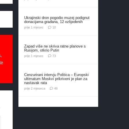
Ukrajinski dron pogodio muzej podignut
donacijama građana, 12 ozlijeđenih
komentara
prije 1 mjesec
10
Zapad više ne skriva ratne planove s
Rusijom, otkrio Putin
,
komentara
prije 1 mjesec
73
te
Cenzurirani intervju Politica – Europski
ultimatum Moskvi prikriveni je plan za
nastavak rata
komentara
prije 2 mjeseca
48