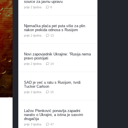
source za javnu upravu
komentara
prije 2 tjedna
6
Njemačka plaća pet puta više za plin
nakon prekida odnosa s Rusijom
komentara
prije 2 tjedna
13
Novi zapovjednik Ukrajine: “Rusija nema
pravo postojati
komentara
prije 2 tjedna
14
SAD je već u ratu s Rusijom, tvrdi
Tucker Carlson
komentara
prije 2 tjedna
15
Lažov Plenković ponavlja zapadni
narativ o Ukrajini, a istina je sasvim
drugačija
komentara
prije 3 tjedna
47