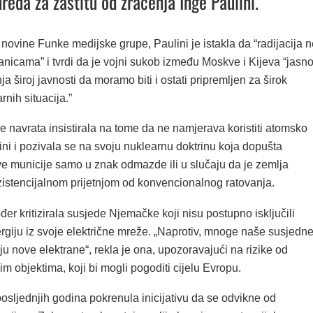
reda za zaštitu od zračenja Inge Paulini.
 novine Funke medijske grupe, Paulini je istakla da “radijacija n
anicama” i tvrdi da je vojni sukob između Moskve i Kijeva “jasn
ja široj javnosti da moramo biti i ostati pripremljen za širok
rnih situacija.”
še navrata insistirala na tome da ne namjerava koristiti atomsko
ini i pozivala se na svoju nuklearnu doktrinu koja dopušta
ve municije samo u znak odmazde ili u slučaju da je zemlja
istencijalnom prijetnjom od konvencionalnog ratovanja.
ođer kritizirala susjede Njemačke koji nisu postupno isključili
rgiju iz svoje električne mreže. „Naprotiv, mnoge naše susjedn
ju nove elektrane“, rekla je ona, upozoravajući na rizike od
m objektima, koji bi mogli pogoditi cijelu Evropu.
osljednjih godina pokrenula inicijativu da se odvikne od