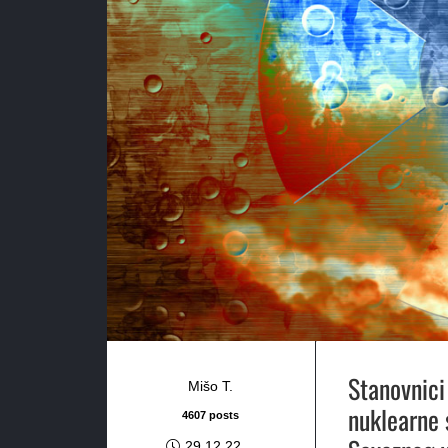
Stanovnici
Mišo T.
nuklearne s
4607 posts
29.12.22