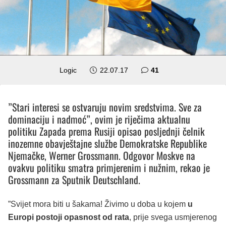
komentar
Logic
22.07.17
41
”Stari interesi se ostvaruju novim sredstvima. Sve za
dominaciju i nadmoć”, ovim je riječima aktualnu
politiku Zapada prema Rusiji opisao posljednji čelnik
inozemne obavještajne službe Demokratske Republike
Njemačke, Werner Grossmann. Odgovor Moskve na
ovakvu politiku smatra primjerenim i nužnim, rekao je
Grossmann za Sputnik Deutschland.
”Svijet mora biti u šakama! Živimo u doba u kojem
u
Europi postoji opasnost od rata
, prije svega usmjerenog