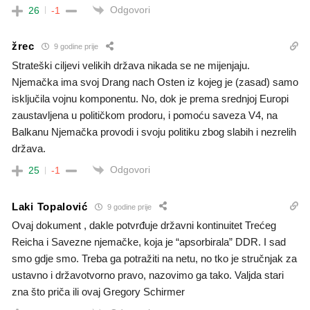
Odgovori
26
-1
žrec
9 godine prije
Strateški ciljevi velikih država nikada se ne mijenjaju.
Njemačka ima svoj Drang nach Osten iz kojeg je (zasad) samo
isključila vojnu komponentu. No, dok je prema srednjoj Europi
zaustavljena u političkom prodoru, i pomoću saveza V4, na
Balkanu Njemačka provodi i svoju politiku zbog slabih i nezrelih
država.
Odgovori
25
-1
Laki Topalović
9 godine prije
Ovaj dokument , dakle potvrđuje državni kontinuitet Trećeg
Reicha i Savezne njemačke, koja je “apsorbirala” DDR. I sad
smo gdje smo. Treba ga potražiti na netu, no tko je stručnjak za
ustavno i državotvorno pravo, nazovimo ga tako. Valjda stari
zna što priča ili ovaj Gregory Schirmer