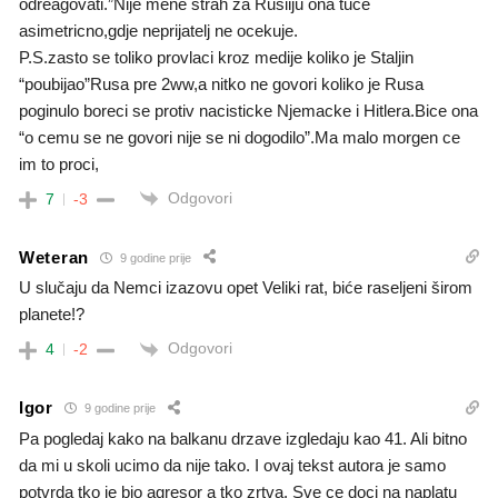
odreagovati.”Nije mene strah za Rusiiju ona tuce
asimetricno,gdje neprijatelj ne ocekuje.
P.S.zasto se toliko provlaci kroz medije koliko je Staljin
“poubijao”Rusa pre 2ww,a nitko ne govori koliko je Rusa
poginulo boreci se protiv nacisticke Njemacke i Hitlera.Bice ona
“o cemu se ne govori nije se ni dogodilo”.Ma malo morgen ce
im to proci,
Odgovori
7
-3
Weteran
9 godine prije
U slučaju da Nemci izazovu opet Veliki rat, biće raseljeni širom
planete!?
Odgovori
4
-2
Igor
9 godine prije
Pa pogledaj kako na balkanu drzave izgledaju kao 41. Ali bitno
da mi u skoli ucimo da nije tako. I ovaj tekst autora je samo
potvrda tko je bio agresor a tko zrtva. Sve ce doci na naplatu