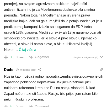
premjer), sa svojom agresivnom politikom najviše širi
antisemitizam i to je za Moellemanna doslovce bila smrtna
presuda., Nakon toga na Moellemana je izvšrena prava
medijska hajka, čak su ga sumnjičili da je potajni nacist, jer je u
predizbornoj kampanji izlazio sa sloganom da FDP treba
osvojiti 18%. glasova. Mediji su rekli– ah 18 je naravno poznati
simbolički broj nacista (jer je slovo A prvo slovo u njemačkoj
abecedi, a slovo H osmo slovo, a AH su Hitlerovi inicijali).
Nakon
…
Čitaj više »
Odgovori
9
0
Pogledaj odgovore
(1)
Dado
9 godine prije
Rusija kao možda i rudno najogatija zemlja svijeta odavno je cilj
zapadnog pohlepnog kapitalizma. Isključivo zahvaljujući
nuklearni raketama i trenutno Putinu ostaju slobodni. Nikad
Zapad neće maknuti šape s Rusije, bilo prijetnjom ratom bilo
nekim Ruskim proljećem.
Odgovori
3
0