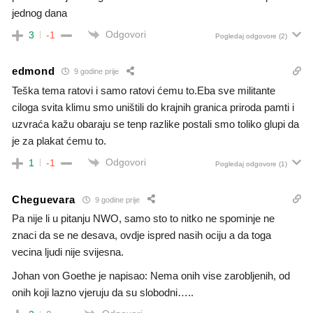
jednog dana
Odgovori
3
-1
Pogledaj odgovore
(2)
edmond
9 godine prije
Teška tema ratovi i samo ratovi ćemu to.Eba sve militante
ciloga svita klimu smo uništili do krajnih granica priroda pamti i
uzvraća kažu obaraju se tenp razlike postali smo toliko glupi da
je za plakat ćemu to.
Odgovori
1
-1
Pogledaj odgovore
(1)
Cheguevara
9 godine prije
Pa nije li u pitanju NWO, samo sto to nitko ne spominje ne
znaci da se ne desava, ovdje ispred nasih ociju a da toga
vecina ljudi nije svijesna.
Johan von Goethe je napisao: Nema onih vise zarobljenih, od
onih koji lazno vjeruju da su slobodni…..