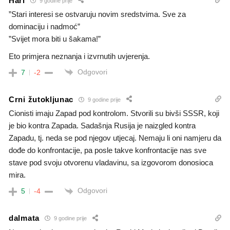
Hari
9 godine prije
”Stari interesi se ostvaruju novim sredstvima. Sve za
dominaciju i nadmoć”
”Svijet mora biti u šakama!”
Eto primjera neznanja i izvrnutih uvjerenja.
Odgovori
7
-2
Crni žutokljunac
9 godine prije
Cionisti imaju Zapad pod kontrolom. Stvorili su bivši SSSR, koji
je bio kontra Zapada. Sadašnja Rusija je naizgled kontra
Zapadu, tj. neda se pod njegov utjecaj. Nemaju li oni namjeru da
dođe do konfrontacije, pa posle takve konfrontacije nas sve
stave pod svoju otvorenu vladavinu, sa izgovorom donosioca
mira.
Odgovori
5
-4
dalmata
9 godine prije