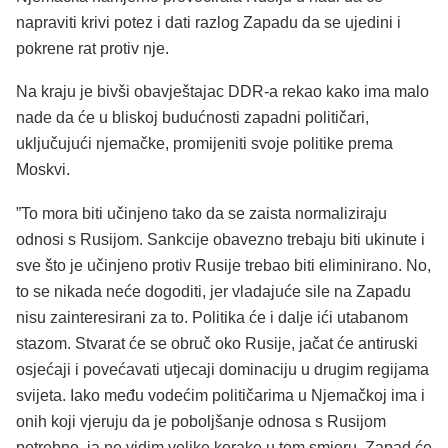
napraviti krivi potez i dati razlog Zapadu da se ujedini i
pokrene rat protiv nje.
Na kraju je bivši obavještajac DDR-a rekao kako ima malo
nade da će u bliskoj budućnosti zapadni političari,
uključujući njemačke, promijeniti svoje politike prema
Moskvi.
”To mora biti učinjeno tako da se zaista normaliziraju
odnosi s Rusijom. Sankcije obavezno trebaju biti ukinute i
sve što je učinjeno protiv Rusije trebao biti eliminirano. No,
to se nikada neće dogoditi, jer vladajuće sile na Zapadu
nisu zainteresirani za to. Politika će i dalje ići utabanom
stazom. Stvarat će se obruč oko Rusije, jačat će antiruski
osjećaji i povećavati utjecaji dominaciju u drugim regijama
svijeta. Iako među vodećim političarima u Njemačkoj ima i
onih koji vjeruju da je poboljšanje odnosa s Rusijom
potrebno, ja ne vidim velike korake u tom smjeru. Zapad će