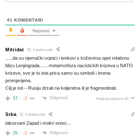
41
KOMENTARI
Najstariji
Mitridat
9 godine prije
…..da su njemački vojnici i tenkovi s križevima opet relativno
blizu Lenjingrada……metamorfoza nacistickih krizeva u NATO
krizeve, sve je to ista prica samo su simboli i imena
promjenjena.
Cilj je isti – Rusiju drzati na koljenima ili je fragmentirati.
Odgovori
37
-2
Pogledaj odgovore
(8)
Srba
9 godine prije
takozvani Zapad i mokri snovi…
Odgovori
25
-1