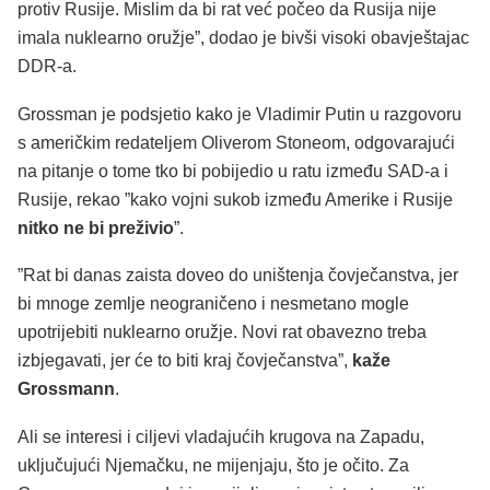
protiv Rusije. Mislim da bi rat već počeo da Rusija nije
imala nuklearno oružje”, dodao je bivši visoki obavještajac
DDR-a.
Grossman je podsjetio kako je Vladimir Putin u razgovoru
s američkim redateljem Oliverom Stoneom, odgovarajući
na pitanje o tome tko bi pobijedio u ratu između SAD-a i
Rusije, rekao ”kako vojni sukob između Amerike i Rusije
nitko ne bi preživio
”.
”Rat bi danas zaista doveo do uništenja čovječanstva, jer
bi mnoge zemlje neograničeno i nesmetano mogle
upotrijebiti nuklearno oružje. Novi rat obavezno treba
izbjegavati, jer će to biti kraj čovječanstva”,
kaže
Grossmann
.
Ali se interesi i ciljevi vladajućih krugova na Zapadu,
uključujući Njemačku, ne mijenjaju, što je očito. Za