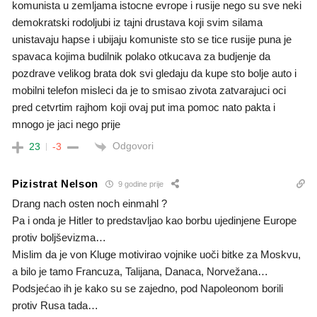
komunista u zemljama istocne evrope i rusije nego su sve neki
demokratski rodoljubi iz tajni drustava koji svim silama
unistavaju hapse i ubijaju komuniste sto se tice rusije puna je
spavaca kojima budilnik polako otkucava za budjenje da
pozdrave velikog brata dok svi gledaju da kupe sto bolje auto i
mobilni telefon misleci da je to smisao zivota zatvarajuci oci
pred cetvrtim rajhom koji ovaj put ima pomoc nato pakta i
mnogo je jaci nego prije
Odgovori
23
-3
Pizistrat Nelson
9 godine prije
Drang nach osten noch einmahl ?
Pa i onda je Hitler to predstavljao kao borbu ujedinjene Europe
protiv boljševizma…
Mislim da je von Kluge motivirao vojnike uoči bitke za Moskvu,
a bilo je tamo Francuza, Talijana, Danaca, Norvežana…
Podsjećao ih je kako su se zajedno, pod Napoleonom borili
protiv Rusa tada…