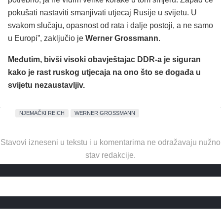
pokušati nastaviti smanjivati utjecaj Rusije u svijetu. U
svakom slučaju, opasnost od rata i dalje postoji, a ne samo
u Europi”, zaključio je
Werner Grossmann
.
Međutim, bivši visoki obavještajac DDR-a je siguran
kako je rast ruskog utjecaja na ono što se događa u
svijetu nezaustavljiv.
NJEMAČKI REICH
WERNER GROSSMANN
Stavovi izneseni u tekstu i u komentarima ne odražavaju nužno
stav redakcije.