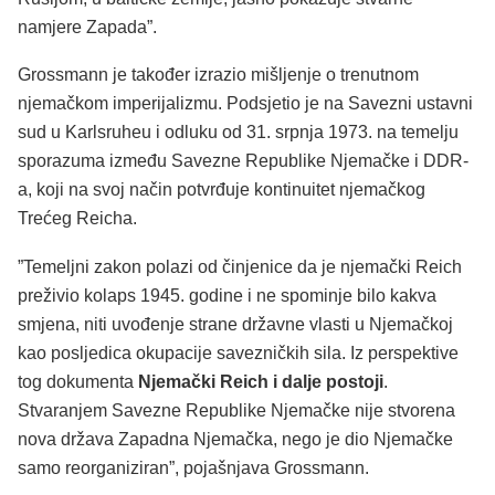
namjere Zapada”.
Grossmann je također izrazio mišljenje o trenutnom
njemačkom imperijalizmu. Podsjetio je na Savezni ustavni
sud u Karlsruheu i odluku od 31. srpnja 1973. na temelju
sporazuma između Savezne Republike Njemačke i DDR-
a, koji na svoj način potvrđuje kontinuitet njemačkog
Trećeg Reicha.
”Temeljni zakon polazi od činjenice da je njemački Reich
preživio kolaps 1945. godine i ne spominje bilo kakva
smjena, niti uvođenje strane državne vlasti u Njemačkoj
kao posljedica okupacije savezničkih sila. Iz perspektive
tog dokumenta
Njemački Reich i dalje postoji
.
Stvaranjem Savezne Republike Njemačke nije stvorena
nova država Zapadna Njemačka, nego je dio Njemačke
samo reorganiziran”, pojašnjava Grossmann.