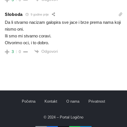
Sloboda
9 godine prije
Da li stvarno nacizam galopira sve jace i brze prema nama koji
nismo oni.
Ili smo mi stvarno coravi.
Otvorimo oci, i to dobro.
Odgovori
3
0
Početna
Kontakt
O nama
Privatnost
© 2024 – Portal Logično