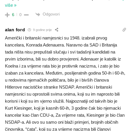
više »
Odgovori
6
0
alan ford
9 godine prije
Američki i britanski namjesnici su 1948. izabrali prvog
kancelara, Konrada Adenauera. Naravno da SAD i Britanija
tada ništa nisu prepuštali slučaju i svi tadašnji kandidati na
prvim izborima, bili su dobro provjereni. Adenauer je katolik iz
Koelna i za vrijeme rata bio je protivnik nacizma, i zato je bio
izaban za kancelara. Međutim, poslijeratnih godina 50-ih i 60-ih,
u redovima njemačkih političara, bilo je i bivših članova
Hitlerove nacističke stranke NSDAP. Američki i britanski
namjesnici su oprostoili svima onima, koji su im naprosto bili
korisni i koji su im vjerno služili. Najpoznatiji od takvih bio je
Kurt Kiesinger, koji je kasnih 60-ih, 3 godine čak bio njemacki
kancelar kao član CDU-a, Za vrijeme rata, Kiesinger je bio član
NSDAP-a. Ali ovo su samo oni blaži primjeri, brojnih običnih
činovnika, “ćata”, koji su za vrijeme nacizma bili članovi