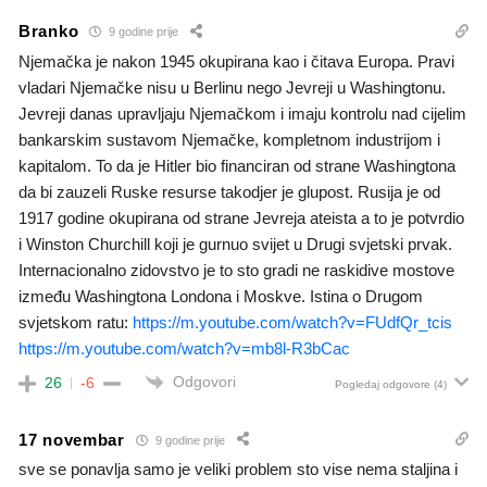
Branko
9 godine prije
Njemačka je nakon 1945 okupirana kao i čitava Europa. Pravi
vladari Njemačke nisu u Berlinu nego Jevreji u Washingtonu.
Jevreji danas upravljaju Njemačkom i imaju kontrolu nad cijelim
bankarskim sustavom Njemačke, kompletnom industrijom i
kapitalom. To da je Hitler bio financiran od strane Washingtona
da bi zauzeli Ruske resurse takodjer je glupost. Rusija je od
1917 godine okupirana od strane Jevreja ateista a to je potvrdio
i Winston Churchill koji je gurnuo svijet u Drugi svjetski prvak.
Internacionalno zidovstvo je to sto gradi ne raskidive mostove
između Washingtona Londona i Moskve. Istina o Drugom
svjetskom ratu:
https://m.youtube.com/watch?v=FUdfQr_tcis
https://m.youtube.com/watch?v=mb8l-R3bCac
Odgovori
26
-6
Pogledaj odgovore
(4)
17 novembar
9 godine prije
sve se ponavlja samo je veliki problem sto vise nema staljina i