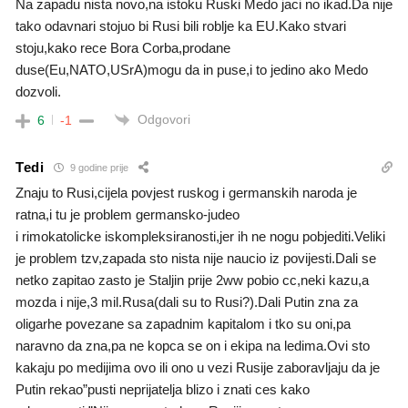
Na zapadu nista novo,na istoku Ruski Medo jaci no ikad.Da nije
tako odavnari stojuo bi Rusi bili roblje ka EU.Kako stvari
stoju,kako rece Bora Corba,prodane
duse(Eu,NATO,USrA)mogu da in puse,i to jedino ako Medo
dozvoli.
Odgovori
6
-1
Tedi
9 godine prije
Znaju to Rusi,cijela povjest ruskog i germanskih naroda je
ratna,i tu je problem germansko-judeo
i rimokatolicke iskompleksiranosti,jer ih ne nogu pobjediti.Veliki
je problem tzv,zapada sto nista nije naucio iz povijesti.Dali se
netko zapitao zasto je Staljin prije 2ww pobio cc,neki kazu,a
mozda i nije,3 mil.Rusa(dali su to Rusi?).Dali Putin zna za
oligarhe povezane sa zapadnim kapitalom i tko su oni,pa
naravno da zna,pa ne kopca se on i ekipa na ledima.Ovi sto
kakaju po medijima ovo ili ono u vezi Rusije zaboravljaju da je
Putin rekao”pusti neprijatelja blizo i znati ces kako