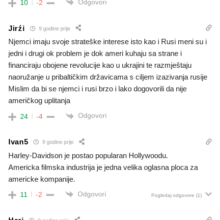
Odgovori
10
-2
Jirźi
9 godine prije
Njemci imaju svoje strateške interese isto kao i Rusi meni su i
jedni i drugi ok problem je dok ameri kuhaju sa strane i
financiraju obojene revolucije kao u ukrajini te razmještaju
naoružanje u pribaltičkim državicama s ciljem izazivanja rusije
Mislim da bi se njemci i rusi brzo i lako dogovorili da nije
američkog uplitanja
Odgovori
24
-4
Ivan5
9 godine prije
Harley-Davidson je postao popularan Hollywoodu.
Americka filmska industrija je jedna velika oglasna ploca za
americke kompanije.
Odgovori
11
-2
Pogledaj odgovore
(1)