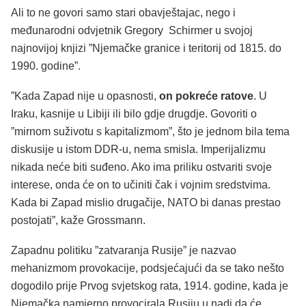
Ali to ne govori samo stari obavještajac, nego i
međunarodni odvjetnik Gregory Schirmer u svojoj
najnovijoj knjizi ”Njemačke granice i teritorij od 1815. do
1990. godine”.
”Kada Zapad nije u opasnosti,
on pokreće ratove
. U
Iraku, kasnije u Libiji ili bilo gdje drugdje. Govoriti o
”mirnom suživotu s kapitalizmom”, što je jednom bila tema
diskusije u istom DDR-u, nema smisla. Imperijalizmu
nikada neće biti suđeno. Ako ima priliku ostvariti svoje
interese, onda će on to učiniti čak i vojnim sredstvima.
Kada bi Zapad mislio drugačije, NATO bi danas prestao
postojati”, kaže Grossmann.
Zapadnu politiku ”zatvaranja Rusije” je nazvao
mehanizmom provokacije, podsjećajući da se tako nešto
dogodilo prije Prvog svjetskog rata, 1914. godine, kada je
Njemačka namjerno provocirala Rusiju u nadi da će