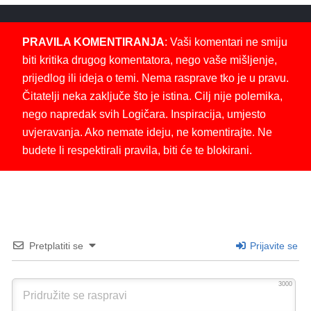
PRAVILA KOMENTIRANJA
: Vaši komentari ne smiju
biti kritika drugog komentatora, nego vaše mišljenje,
prijedlog ili ideja o temi. Nema rasprave tko je u pravu.
Čitatelji neka zaključe što je istina. Cilj nije polemika,
nego napredak svih Logičara. Inspiracija, umjesto
uvjeravanja. Ako nemate ideju, ne komentirajte. Ne
budete li respektirali pravila, biti će te blokirani.
Pretplatiti se
Prijavite se
3000