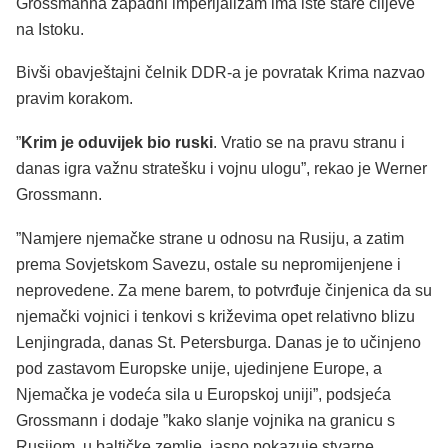
Grossmanna zapadni imperijalizam ima iste stare ciljeve
na Istoku.
Bivši obavještajni čelnik DDR-a je povratak Krima nazvao
pravim korakom.
”
Krim je oduvijek bio ruski
. Vratio se na pravu stranu i
danas igra važnu stratešku i vojnu ulogu”, rekao je Werner
Grossmann.
”Namjere njemačke strane u odnosu na Rusiju, a zatim
prema Sovjetskom Savezu, ostale su nepromijenjene i
neprovedene. Za mene barem, to potvrđuje činjenica da su
njemački vojnici i tenkovi s križevima opet relativno blizu
Lenjingrada, danas St. Petersburga. Danas je to učinjeno
pod zastavom Europske unije, ujedinjene Europe, a
Njemačka je vodeća sila u Europskoj uniji”, podsjeća
Grossmann i dodaje ”kako slanje vojnika na granicu s
Rusijom, u baltičke zemlje, jasno pokazuje stvarne