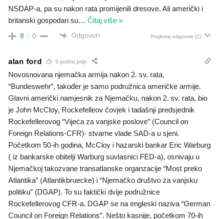
NSDAP-a, pa su nakon rata promijenili dresove. Ali američki i
britanski gospodari su
…
Čitaj više »
Odgovori
8
0
Pogledaj odgovore
(1)
alan ford
9 godine prije
Novosnovana njemačka armija nakon 2. sv. rata,
“Bundeswehr”, također je samo podružnica američke armije.
Glavni američki namjesnik za Njemačku, nakon 2. sv. rata, bio
je John McCloy, Rockefelleov čovjek i tadašnji predsjednik
Rockefellerovog “Vijeća za vanjske poslove” (Council on
Foreign Relations-CFR)- stvarne vlade SAD-a u sjeni.
Početkom 50-ih godina, McCloy i hazarski bankar Eric Warburg
( iz bankarske obitelji Warburg suvlasnici FED-a), osnivaju u
Njemačkoj takozvane transatlanske organzacije “Most preko
Atlantika” (Atlantikbruecke) i “Njemačko društvo za vanjsku
politiku” (DGAP). To su faktički dvije podružnice
Rockefellerovog CFR-a. DGAP se na engleski naziva “German
Council on Foreign Relations”. Nešto kasnije, početkom 70-ih