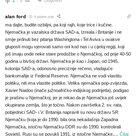
Odgovori
2
0
alan ford
9 godine prije
ma dajte, budite ozbiljni, pa koji rajh, koje trice i kučine.
Njemačka je vazalska država SAD-a, Izreala i Britanije i ne
smije prdnuti bez pitanja Washingtona i Tel Aviva u ovakve
gluposti mogu vjerovati samo oni kod nas i u cijeloj regiji, koji
još imaju onde neke stare predožbe o Njemačkoj, od prije 40-50
godina u bivšoj državi. Njemačka je kao i Japan, od 1945.
kolonija SAD-a, odonosno preciznije rečeno, vladajuće
bankomafije iz Federal Reserve. Njemačka ne vodi vlastitu
politiku, niti ima vlastite politike. Velika njemačka pop-zvijezda,
Xavier Naidoo (inače južnoafričko-indijskog podrijetla), podigao
je prašinu u Njemačkoj, jer je rekao da je Njemačka još uvijek
okupirana zemlja, što je točno. Nakon završetka 2. sv. rata,
pobjednici SAD- i V. Britanija napravili su novu državu SR
Njemačku (koja je do 1990. bila ona nekadašnja Zapadna
Njemačka, istočnu Njemačku-DDR su do 1990. kontrolirali
Sovjeti). Rusi su se povukli 1991. iz istočne Njemačke,
…
Čitaj