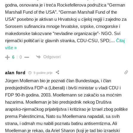
godna, osnovana je i treća Rockefellerova podružica “German
Marshall Fund of the USA”. “German Marshall Fund of the
USA” posebno je aktivan u Hrvatskoj u cijeloj regiji i zajedno za
Sorosem sufinancira mnoge hrvatske, srpske, crnogorske i
makedonske takozvane “nevladine organizacije”- NGO. Svi
njemački političari iz glavnih stranka, CDU-CSU, SPD;
…
Čitaj
više »
Odgovori
6
0
alan ford
9 godine prije
Jürgen Molleman bio je poznati član Bundestaga, i član
predsjedništva FDP-a (Liberali) i bivši ministar u vladi CDU i
FDP 90-ih godina. 2003. Moellemann se zakačio sa moćnim
hazarima. Moelleman je bio predsjednik nekog Društva
arapsko-njemačkog prijateljstva i kritizirao je Izrael zbog politike
prema Palestincima, Nato su Moellemana napadali, sa svih
strana, i odmah mu nabili poznatu batinu antisemtizma. Ali
Moelleman je rekao, da Ariel Sharon (koji je tad bio izraelski