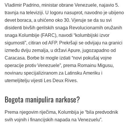
Vladimir Padrino, ministar obrane Venezuele, najavio 5.
travnja na televiziji. U logoru nasuprot, navodno je ubijeno
devet boraca, a uhićeno oko 30. Vjeruje se da su svi
disidenti bivših gerilskih snaga Revolucionarnih oružanih
snaga Kolumbije (FARC), navodi “kolumbijski izvor
sigurnosti”, citiran od AFP. Prekršaji se odvijaju na granici
između dviju zemalja, u državi Apure, jugozapadno od
Caracasa. Borbe bi mogle izdati “novi pokušaj vojne
operacije protiv Venezuele”, prema Romainu Migusu,
novinaru specijaliziranom za Latinsku Ameriku i
utemeljitelju vijesti Les Deux Rives.
Bogota manipulira narkose?
Prema njegovim riječima, Kolumbija je “bila predvodnik
svih vojnih i financijskih napada na Venezuelu”.