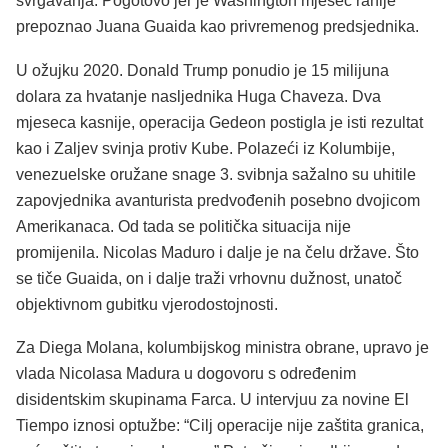
svrgavanja. Pogotovo jer je Washington mjesec ranije
prepoznao Juana Guaida kao privremenog predsjednika.
U ožujku 2020. Donald Trump ponudio je 15 milijuna
dolara za hvatanje nasljednika Huga Chaveza. Dva
mjeseca kasnije, operacija Gedeon postigla je isti rezultat
kao i Zaljev svinja protiv Kube. Polazeći iz Kolumbije,
venezuelske oružane snage 3. svibnja sažalno su uhitile
zapovjednika avanturista predvođenih posebno dvojicom
Amerikanaca. Od tada se politička situacija nije
promijenila. Nicolas Maduro i dalje je na čelu države. Što
se tiče Guaida, on i dalje traži vrhovnu dužnost, unatoč
objektivnom gubitku vjerodostojnosti.
Za Diega Molana, kolumbijskog ministra obrane, upravo je
vlada Nicolasa Madura u dogovoru s određenim
disidentskim skupinama Farca. U intervjuu za novine El
Tiempo iznosi optužbe: “Cilj operacije nije zaštita granica,