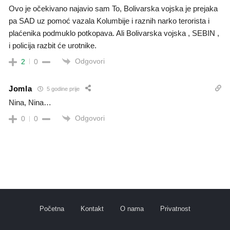
Ovo je očekivano najavio sam To, Bolivarska vojska je prejaka
pa SAD uz pomoć vazala Kolumbije i raznih narko terorista i
plaćenika podmuklo potkopava. Ali Bolivarska vojska , SEBIN ,
i policija razbit će urotnike.
Odgovori
2
0
Jomla
5 godine prije
Nina, Nina…
Odgovori
0
0
Početna
Kontakt
O nama
Privatnost