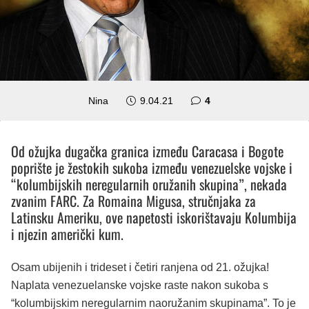
komentara
Nina
9.04.21
4
Od ožujka dugačka granica između Caracasa i Bogote
poprište je žestokih sukoba između venezuelske vojske i
“kolumbijskih neregularnih oružanih skupina”, nekada
zvanim FARC. Za Romaina Migusa, stručnjaka za
Latinsku Ameriku, ove napetosti iskorištavaju Kolumbija
i njezin američki kum.
Osam ubijenih i trideset i četiri ranjena od 21. ožujka!
Naplata venezuelanske vojske raste nakon sukoba s
“kolumbijskim neregularnim naoružanim skupinama”. To je