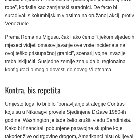
robe”, koristile kao zamjenski suradnici. De facto bi
surađivali s kolumbijskim vlastima na oružanoj akciji protiv
Venezuele.
Prema Romainu Migusu, čak i ako ćemo “tijekom sljedećih
mjeseci vidjeti omasovljavanje ove vrste incidenata na
ovoj teško pristupačnoj granici”, scenarij vojne invazije
treba isključiti. Susjedne zemlje znaju da bi regionalna
konfiguracija mogla dovesti do novog Vijetnama.
Kontra, bis repetita
Umjesto toga, to bi bilo “ponavljanje strategije Contras”
koju su u Nikaragvi provele Sjedinjene Države 1980-ih
godina. Washington je tada želio srušiti vladu Sandinista.
Kako bi financirali pobunjene paravojne skupine koje
također žive od trgovine drogom, Amerikanci nisu oklijevali