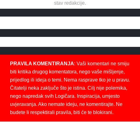
stav redakcije.
PRAVILA KOMENTIRANJA
: Vaši komentari ne smiju
biti kritika drugog komentatora, nego vaše mišljenje,
prijedlog ili ideja o temi. Nema rasprave tko je u pravu.
Čitatelji neka zaključe što je istina. Cilj nije polemika,
nego napredak svih Logičara. Inspiracija, umjesto
uvjeravanja. Ako nemate ideju, ne komentirajte. Ne
budete li respektirali pravila, biti će te blokirani.