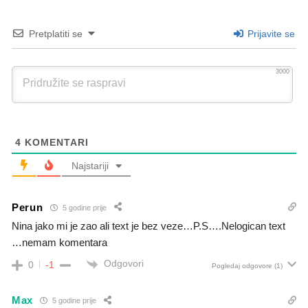
Pretplatiti se
Prijavite se
3000
4
KOMENTARI
Najstariji
Perun
5 godine prije
Nina jako mi je zao ali text je bez veze…P.S….Nelogican text
…nemam komentara
Odgovori
0
-1
Pogledaj odgovore
(1)
Max
5 godine prije