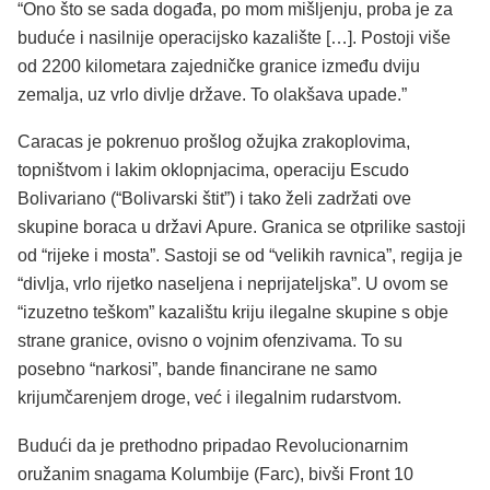
“Ono što se sada događa, po mom mišljenju, proba je za
buduće i nasilnije operacijsko kazalište […]. Postoji više
od 2200 kilometara zajedničke granice između dviju
zemalja, uz vrlo divlje države. To olakšava upade.”
Caracas je pokrenuo prošlog ožujka zrakoplovima,
topništvom i lakim oklopnjacima, operaciju Escudo
Bolivariano (“Bolivarski štit”) i tako želi zadržati ove
skupine boraca u državi Apure. Granica se otprilike sastoji
od “rijeke i mosta”. Sastoji se od “velikih ravnica”, regija je
“divlja, vrlo rijetko naseljena i neprijateljska”. U ovom se
“izuzetno teškom” kazalištu kriju ilegalne skupine s obje
strane granice, ovisno o vojnim ofenzivama. To su
posebno “narkosi”, bande financirane ne samo
krijumčarenjem droge, već i ilegalnim rudarstvom.
Budući da je prethodno pripadao Revolucionarnim
oružanim snagama Kolumbije (Farc), bivši Front 10