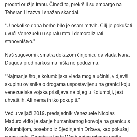
prodati oružje Iranu. Čineći to, prekršili su embargo na
Teheran i izazvali snažan skandal.
“U nekoliko dana borbe bilo je osam mrtvih. Cilj je pokušati
uvući Venezuelu u spiralu rata i demoralizirati
stanovništvo.”
Naš sugovornik smatra dokazom činjenicu da vlada Ivana
Duquea pred narkosima ništa ne poduzima.
“Najmanje što je kolumbijska vlada mogla učiniti, vidjevši
skupinu ovisnika o drogama uspostavljenu na granici koju
venezuelska vojska prisiljava na bijeg u Kolumbiji, jest
uhvatit ih. Ali nema ih tko pokupiti.”
Već u veljači 2019. predsjednik Venezuele Nicolas
Maduro vidio je slanje humanitarnog konvoja na granicu s
Kolumbijom, posebno iz Sjedinjenih Država, kao pokušaj