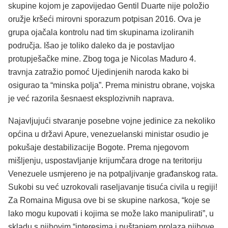
skupine kojom je zapovijedao Gentil Duarte nije položio
oružje kršeći mirovni sporazum potpisan 2016. Ova je
grupa ojačala kontrolu nad tim skupinama izoliranih
područja. Išao je toliko daleko da je postavljao
protupješačke mine. Zbog toga je Nicolas Maduro 4.
travnja zatražio pomoć Ujedinjenih naroda kako bi
osigurao ta “minska polja”. Prema ministru obrane, vojska
je već razorila šesnaest eksplozivnih naprava.
Najavljujući stvaranje posebne vojne jedinice za nekoliko
općina u državi Apure, venezuelanski ministar osudio je
pokušaje destabilizacije Bogote. Prema njegovom
mišljenju, uspostavljanje krijumčara droge na teritoriju
Venezuele usmjereno je na potpaljivanje građanskog rata.
Sukobi su već uzrokovali raseljavanje tisuća civila u regiji!
Za Romaina Migusa ove bi se skupine narkosa, “koje se
lako mogu kupovati i kojima se može lako manipulirati”, u
skladu s njihovim “interesima i puštanjem prolaza njihove