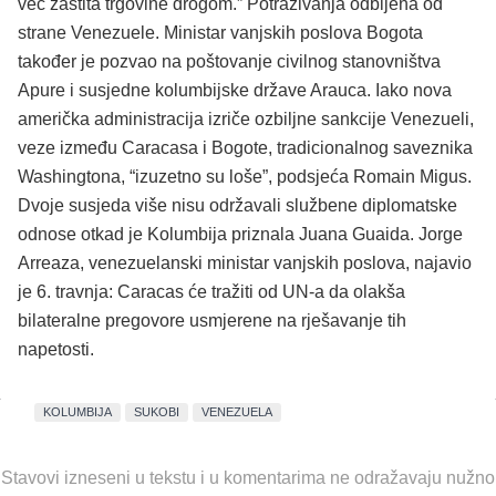
već zaštita trgovine drogom.” Potraživanja odbijena od
strane Venezuele. Ministar vanjskih poslova Bogota
također je pozvao na poštovanje civilnog stanovništva
Apure i susjedne kolumbijske države Arauca. Iako nova
američka administracija izriče ozbiljne sankcije Venezueli,
veze između Caracasa i Bogote, tradicionalnog saveznika
Washingtona, “izuzetno su loše”, podsjeća Romain Migus.
Dvoje susjeda više nisu održavali službene diplomatske
odnose otkad je Kolumbija priznala Juana Guaida. Jorge
Arreaza, venezuelanski ministar vanjskih poslova, najavio
je 6. travnja: Caracas će tražiti od UN-a da olakša
bilateralne pregovore usmjerene na rješavanje tih
napetosti.
KOLUMBIJA
SUKOBI
VENEZUELA
Stavovi izneseni u tekstu i u komentarima ne odražavaju nužno