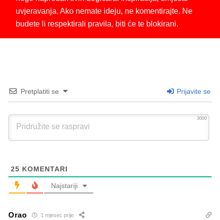
uvjeravanja. Ako nemate ideju, ne komentirajte. Ne
budete li respektirali pravila, biti će te blokirani.
Pretplatiti se
Prijavite se
3000
25
KOMENTARI
Najstariji
Orao
1 mjesec prije