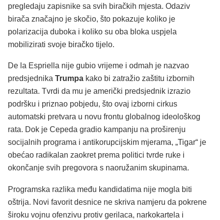
pregledaju zapisnike sa svih biračkih mjesta. Odaziv
birača značajno je skočio, što pokazuje koliko je
polarizacija duboka i koliko su oba bloka uspjela
mobilizirati svoje biračko tijelo.
De la Espriella nije gubio vrijeme i odmah je nazvao
predsjednika
Trumpa
kako bi zatražio zaštitu izbornih
rezultata. Tvrdi da mu je američki predsjednik izrazio
podršku i priznao pobjedu, što ovaj izborni cirkus
automatski pretvara u novu frontu globalnog ideološkog
rata. Dok je Cepeda gradio kampanju na proširenju
socijalnih programa i antikorupcijskim mjerama, „Tigar“ je
obećao radikalan zaokret prema politici tvrde ruke i
okončanje svih pregovora s naoružanim skupinama.
Programska razlika među kandidatima nije mogla biti
oštrija. Novi favorit desnice ne skriva namjeru da pokrene
široku vojnu ofenzivu protiv gerilaca, narkokartela i