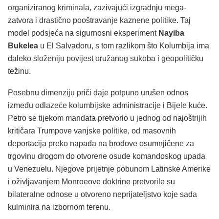
organiziranog kriminala, zazivajući izgradnju mega-
zatvora i drastično pooštravanje kaznene politike. Taj
model podsjeća na sigurnosni eksperiment
Nayiba
Bukelea
u El Salvadoru, s tom razlikom što Kolumbija ima
daleko složeniju povijest oružanog sukoba i geopolitičku
težinu.
Posebnu dimenziju priči daje potpuno urušen odnos
između odlazeće kolumbijske administracije i Bijele kuće.
Petro se tijekom mandata pretvorio u jednog od najoštrijih
kritičara Trumpove vanjske politike, od masovnih
deportacija preko napada na brodove osumnjičene za
trgovinu drogom do otvorene osude komandoskog upada
u Venezuelu. Njegove prijetnje pobunom Latinske Amerike
i oživljavanjem Monroeove doktrine pretvorile su
bilateralne odnose u otvoreno neprijateljstvo koje sada
kulminira na izbornom terenu.