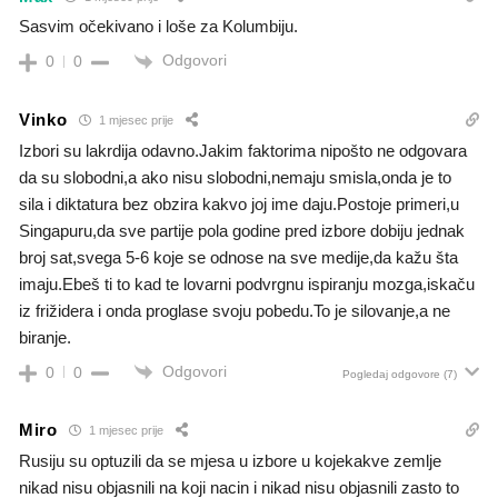
Sasvim očekivano i loše za Kolumbiju.
Odgovori
0
0
Vinko
1 mjesec prije
Izbori su lakrdija odavno.Jakim faktorima nipošto ne odgovara
da su slobodni,a ako nisu slobodni,nemaju smisla,onda je to
sila i diktatura bez obzira kakvo joj ime daju.Postoje primeri,u
Singapuru,da sve partije pola godine pred izbore dobiju jednak
broj sat,svega 5-6 koje se odnose na sve medije,da kažu šta
imaju.Ebeš ti to kad te lovarni podvrgnu ispiranju mozga,iskaču
iz frižidera i onda proglase svoju pobedu.To je silovanje,a ne
biranje.
Odgovori
0
0
Pogledaj odgovore
(7)
Miro
1 mjesec prije
Rusiju su optuzili da se mjesa u izbore u kojekakve zemlje
nikad nisu objasnili na koji nacin i nikad nisu objasnili zasto to