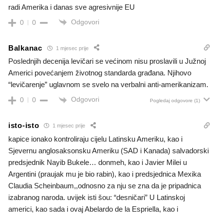
radi Amerika i danas sve agresivnije EU
Odgovori
0
0
Balkanac
1 mjesec prije
Poslednjih decenija levičari se većinom nisu proslavili u Južnoj
Americi povećanjem životnog standarda građana. Njihovo
“levičarenje” uglavnom se svelo na verbalni anti-amerikanizam.
Odgovori
0
0
Pogledaj odgovore
(1)
isto-isto
1 mjesec prije
kapice ionako kontroliraju cijelu Latinsku Ameriku, kao i
Sjevernu anglosaksonsku Ameriku (SAD i Kanada) salvadorski
predsjednik Nayib Bukele… donmeh, kao i Javier Milei u
Argentini (praujak mu je bio rabin), kao i predsjednica Mexika
Claudia Scheinbaum,,odnosno za nju se zna da je pripadnica
izabranog naroda. uvijek isti šou: “desničari” U Latinskoj
americi, kao sada i ovaj Abelardo de la Espriella, kao i