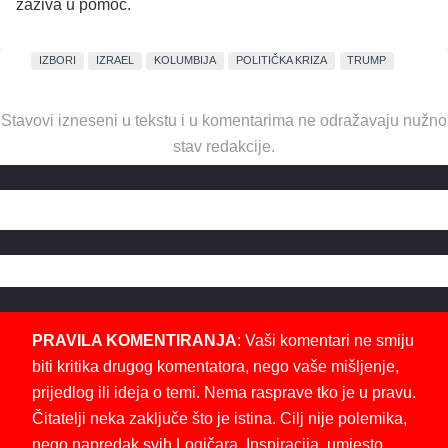
zaziva u pomoć.
IZBORI
IZRAEL
KOLUMBIJA
POLITIČKA KRIZA
TRUMP
Stavovi izneseni u tekstu i u komentarima ne odražavaju nužno
stav redakcije.
PRAVILA KOMENTIRANJA
: Vaši komentari ne smiju
biti kritika drugog komentatora, nego vaše mišljenje,
prijedlog ili ideja o temi. Nema rasprave tko je u pravu.
Čitatelji neka zaključe što je istina. Cilj nije polemika,
nego napredak svih Logičara. Inspiracija, umjesto