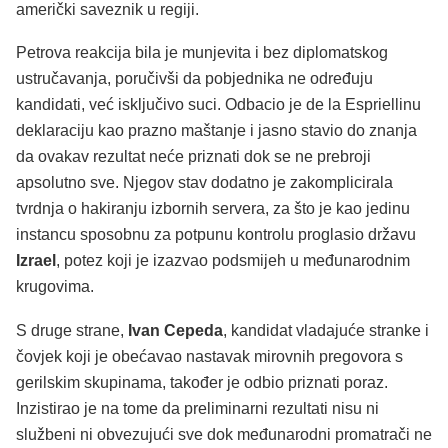
američki saveznik u regiji.
Petrova reakcija bila je munjevita i bez diplomatskog
ustručavanja, poručivši da pobjednika ne određuju
kandidati, već isključivo suci. Odbacio je de la Espriellinu
deklaraciju kao prazno maštanje i jasno stavio do znanja
da ovakav rezultat neće priznati dok se ne prebroji
apsolutno sve. Njegov stav dodatno je zakomplicirala
tvrdnja o hakiranju izbornih servera, za što je kao jedinu
instancu sposobnu za potpunu kontrolu proglasio državu
Izrael
, potez koji je izazvao podsmijeh u međunarodnim
krugovima.
S druge strane,
Ivan Cepeda
, kandidat vladajuće stranke i
čovjek koji je obećavao nastavak mirovnih pregovora s
gerilskim skupinama, također je odbio priznati poraz.
Inzistirao je na tome da preliminarni rezultati nisu ni
službeni ni obvezujući sve dok međunarodni promatrači ne