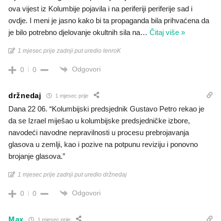
ova vijest iz Kolumbije pojavila i na periferiji periferije sad i
ovdje. I meni je jasno kako bi ta propaganda bila prihvaćena da
je bilo potrebno djelovanje okultnih sila na
…
Čitaj više »
1 mjesec prije zadnji put uredio lenroK
Odgovori
0
0
držnedaj
1 mjesec prije
Dana 22 06. “Kolumbijski predsjednik Gustavo Petro rekao je
da se Izrael miješao u kolumbijske predsjedničke izbore,
navodeći navodne nepravilnosti u procesu prebrojavanja
glasova u zemlji, kao i pozive na potpunu reviziju i ponovno
brojanje glasova.”
1 mjesec prije zadnji put uredio držnedaj
Odgovori
0
0
Max
1 mjesec prije