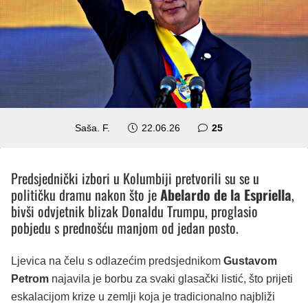
komentara
Saša. F.
22.06.26
25
Predsjednički izbori u Kolumbiji pretvorili su se u
političku dramu nakon što je
Abelardo de la Espriella
,
bivši odvjetnik blizak Donaldu Trumpu, proglasio
pobjedu s prednošću manjom od jedan posto.
Ljevica na čelu s odlazećim predsjednikom
Gustavom
Petrom
najavila je borbu za svaki glasački listić, što prijeti
eskalacijom krize u zemlji koja je tradicionalno najbliži