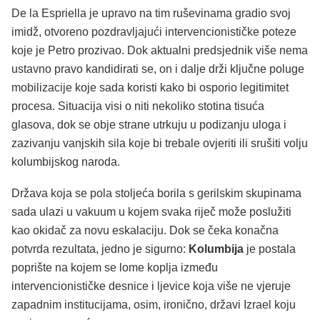
De la Espriella je upravo na tim ruševinama gradio svoj
imidž, otvoreno pozdravljajući intervencionističke poteze
koje je Petro prozivao. Dok aktualni predsjednik više nema
ustavno pravo kandidirati se, on i dalje drži ključne poluge
mobilizacije koje sada koristi kako bi osporio legitimitet
procesa. Situacija visi o niti nekoliko stotina tisuća
glasova, dok se obje strane utrkuju u podizanju uloga i
zazivanju vanjskih sila koje bi trebale ovjeriti ili srušiti volju
kolumbijskog naroda.
Država koja se pola stoljeća borila s gerilskim skupinama
sada ulazi u vakuum u kojem svaka riječ može poslužiti
kao okidač za novu eskalaciju. Dok se čeka konačna
potvrda rezultata, jedno je sigurno:
Kolumbija
je postala
poprište na kojem se lome koplja između
intervencionističke desnice i ljevice koja više ne vjeruje
zapadnim institucijama, osim, ironično, državi Izrael koju