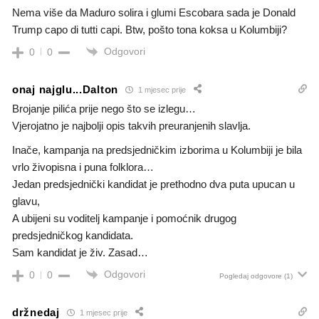
Nema više da Maduro solira i glumi Escobara sada je Donald
Trump capo di tutti capi. Btw, pošto tona koksa u Kolumbiji?
Odgovori
0
0
onaj najglu...Dalton
1 mjesec prije
Brojanje pilića prije nego što se izlegu…
Vjerojatno je najbolji opis takvih preuranjenih slavlja.
Inače, kampanja na predsjedničkim izborima u Kolumbiji je bila
vrlo živopisna i puna folklora…
Jedan predsjednički kandidat je prethodno dva puta upucan u
glavu,
A ubijeni su voditelj kampanje i pomoćnik drugog
predsjedničkog kandidata.
Sam kandidat je živ. Zasad…
Odgovori
0
0
Pogledaj odgovore
(1)
držnedaj
1 mjesec prije