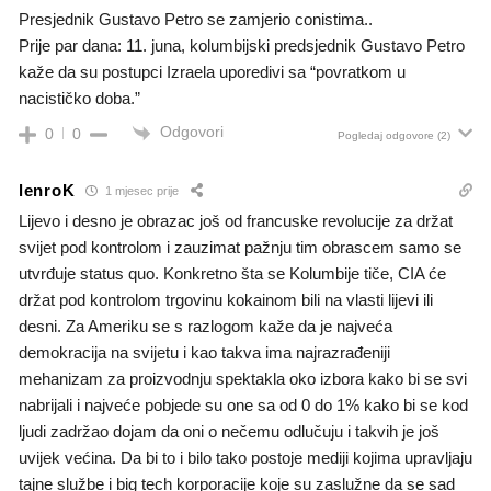
Presjednik Gustavo Petro se zamjerio conistima..
Prije par dana: 11. juna, kolumbijski predsjednik Gustavo Petro
kaže da su postupci Izraela uporedivi sa “povratkom u
nacističko doba.”
Odgovori
0
0
Pogledaj odgovore
(2)
lenroK
1 mjesec prije
Lijevo i desno je obrazac još od francuske revolucije za držat
svijet pod kontrolom i zauzimat pažnju tim obrascem samo se
utvrđuje status quo. Konkretno šta se Kolumbije tiče, CIA će
držat pod kontrolom trgovinu kokainom bili na vlasti lijevi ili
desni. Za Ameriku se s razlogom kaže da je najveća
demokracija na svijetu i kao takva ima najrazrađeniji
mehanizam za proizvodnju spektakla oko izbora kako bi se svi
nabrijali i najveće pobjede su one sa od 0 do 1% kako bi se kod
ljudi zadržao dojam da oni o nečemu odlučuju i takvih je još
uvijek većina. Da bi to i bilo tako postoje mediji kojima upravljaju
tajne službe i big tech korporacije koje su zaslužne da se sad