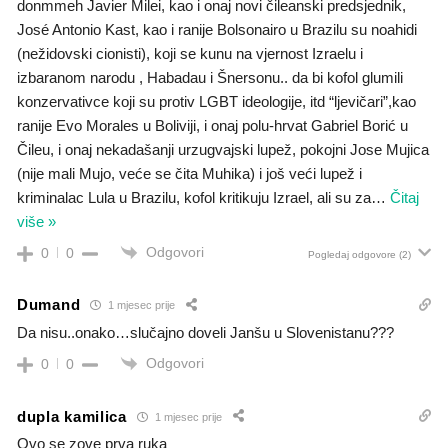
donmmeh Javier Milei, kao i onaj novi čileanski predsjednik,
José Antonio Kast, kao i ranije Bolsonairo u Brazilu su noahidi
(nežidovski cionisti), koji se kunu na vjernost Izraelu i
izbaranom narodu , Habadau i Šnersonu.. da bi kofol glumili
konzervativce koji su protiv LGBT ideologije, itd “ljevičari”,kao
ranije Evo Morales u Boliviji, i onaj polu-hrvat Gabriel Borić u
Čileu, i onaj nekadašanji urzugvajski lupež, pokojni Jose Mujica
(nije mali Mujo, veće se čita Muhika) i još veći lupež i
kriminalac Lula u Brazilu, kofol kritikuju Izrael, ali su za
…
Čitaj
više »
Odgovori
0
0
Pogledaj odgovore
(2)
Dumand
1 mjesec prije
Da nisu..onako…slučajno doveli Janšu u Slovenistanu???
Odgovori
0
0
dupla kamilica
1 mjesec prije
Ovo se zove prva ruka