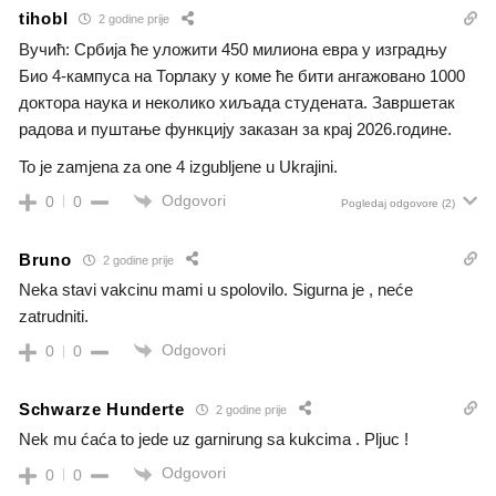
tihobl
2 godine prije
Вучић: Србија ће уложити 450 милиона евра у изградњу
Био 4-кампуса на Торлаку у коме ће бити ангажовано 1000
доктора наука и неколико хиљада студената. Завршетак
радова и пуштање функцију заказан за крај 2026.године.
To je zamjena za one 4 izgubljene u Ukrajini.
Odgovori
0
0
Pogledaj odgovore
(2)
Bruno
2 godine prije
Neka stavi vakcinu mami u spolovilo. Sigurna je , neće
zatrudniti.
Odgovori
0
0
Schwarze Hunderte
2 godine prije
Nek mu ćaća to jede uz garnirung sa kukcima . Pljuc !
Odgovori
0
0