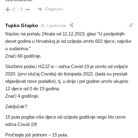
Odgovori
0
0
Tupko Glupko
2 godine prije
Naslov na portalu 24sata od 11.12.2023. glasi “U posljednjih
deset godina u Hrvatskoj je od ozljeda umrlo 602 djece, najviše
u sudarima.”
Znači 60 godišnje.
Službeni podaci HZJZ-a – od/sa Covid-19 je umrlo od veljače
2020. (prvi slučaj Covida) do listopada 2022. (tada su prestali
objavljivati nove podatke), tj. u dvije i pol godine umrlo ukupno
12 djece od 0 do 19 godina.
Znači 4 godišnje.
Zaključak?
15 puta pogiba više djece od ozljeda godišnje nego što umre
od/sa Covid-19!
Pročitajte još jednom – 15 puta.