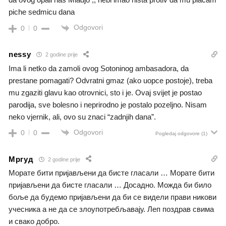
piche sedmicu dana
Odgovori
0
0
nessy
2 godine prije
Ima li netko da zamoli ovog Sotoninog ambasadora, da
prestane pomagati? Odvratni gmaz (ako uopce postoje), treba
mu zgaziti glavu kao otrovnici, sto i je. Ovaj svijet je postao
parodija, sve bolesno i neprirodno je postalo pozeljno. Nisam
neko vjernik, ali, ovo su znaci “zadnjih dana”.
Odgovori
0
0
Pogledaj odgovore
(1)
Мргуд
2 godine prije
Морате бити пријављени да бисте гласали … Морате бити
пријављени да бисте гласали … Досадно. Можда би било
боље да будемо пријављени да би се видели прави никови
учесника а не да се злоупотребљавају. Леп поздрав свима
и свако добро.