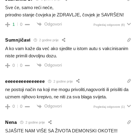
Sve će, samo reći neće,
prirodno stanje čovjeka je ZDRAVLJE, čovjek je SAVRŠEN!
Odgovori
1
0
Pogledaj odgovore
(6)
Sumnjičavi
2 godine prije
A ko vam kaže da već ako sjedite u istom autu s vakcinisanim
niste primili dovoljnu dozu.
Odgovori
0
0
eeeeeeeeeeeeeee
2 godine prije
ne postoji način na koji me mogu privoliti,nagovoriti ili prisiliti da
uzmem njihovo krepivo, ne niti za sva blaga svijeta.
Odgovori
0
0
Pogledaj odgovore
(1)
Nena
2 godine prije
SJAŠITE NAM VIŠE SA ŽIVOTA DEMONSKI OKOTE!!!