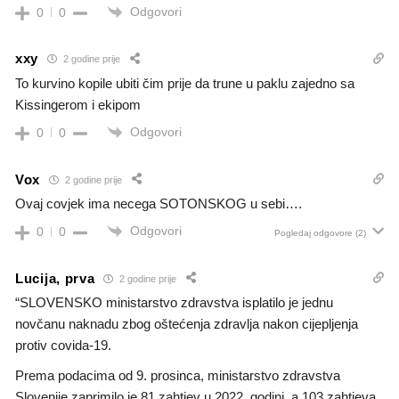
Odgovori
0
0
xxy
2 godine prije
To kurvino kopile ubiti čim prije da trune u paklu zajedno sa
Kissingerom i ekipom
Odgovori
0
0
Vox
2 godine prije
Ovaj covjek ima necega SOTONSKOG u sebi….
Odgovori
0
0
Pogledaj odgovore
(2)
Lucija, prva
2 godine prije
“SLOVENSKO ministarstvo zdravstva isplatilo je jednu
novčanu naknadu zbog oštećenja zdravlja nakon cijepljenja
protiv covida-19.
Prema podacima od 9. prosinca, ministarstvo zdravstva
Slovenije zaprimilo je 81 zahtjev u 2022. godini, a 103 zahtjeva