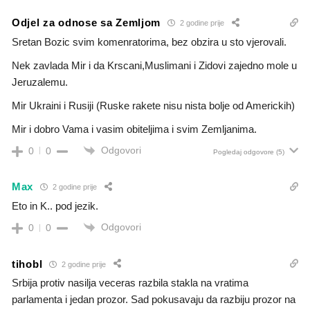
Odjel za odnose sa Zemljom
2 godine prije
Sretan Bozic svim komenratorima, bez obzira u sto vjerovali.
Nek zavlada Mir i da Krscani,Muslimani i Zidovi zajedno mole u
Jeruzalemu.
Mir Ukraini i Rusiji (Ruske rakete nisu nista bolje od Americkih)
Mir i dobro Vama i vasim obiteljima i svim Zemljanima.
Odgovori
0
0
Pogledaj odgovore
(5)
Max
2 godine prije
Eto in K.. pod jezik.
Odgovori
0
0
tihobl
2 godine prije
Srbija protiv nasilja veceras razbila stakla na vratima
parlamenta i jedan prozor. Sad pokusavaju da razbiju prozor na