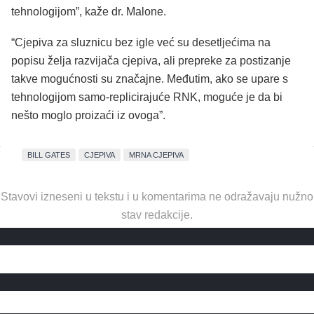
tehnologijom”, kaže dr. Malone.
“Cjepiva za sluznicu bez igle već su desetljećima na
popisu želja razvijača cjepiva, ali prepreke za postizanje
takve mogućnosti su značajne. Međutim, ako se upare s
tehnologijom samo-replicirajuće RNK, moguće je da bi
nešto moglo proizaći iz ovoga”.
BILL GATES
CJEPIVA
MRNA CJEPIVA
Stavovi izneseni u tekstu i u komentarima ne odražavaju nužno
stav redakcije.