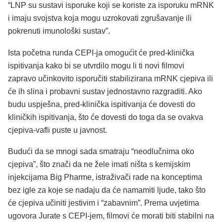
“LNP su sustavi isporuke koji se koriste za isporuku mRNK
i imaju svojstva koja mogu uzrokovati zgrušavanje ili
pokrenuti imunološki sustav”.
Ista početna runda CEPI-ja omogućit će pred-klinička
ispitivanja kako bi se utvrdilo mogu li ti novi filmovi
zapravo učinkovito isporučiti stabilizirana mRNK cjepiva ili
će ih slina i probavni sustav jednostavno razgraditi. Ako
budu uspješna, pred-klinička ispitivanja će dovesti do
kliničkih ispitivanja, što će dovesti do toga da se ovakva
cjepiva-vafli puste u javnost.
Budući da se mnogi sada smatraju “neodlučnima oko
cjepiva”, što znači da ne žele imati ništa s kemijskim
injekcijama Big Pharme, istraživači rade na konceptima
bez igle za koje se nadaju da će namamiti ljude, tako što
će cjepiva učiniti jestivim i “zabavnim”. Prema uvjetima
ugovora Jurate s CEPI-jem, filmovi će morati biti stabilni na