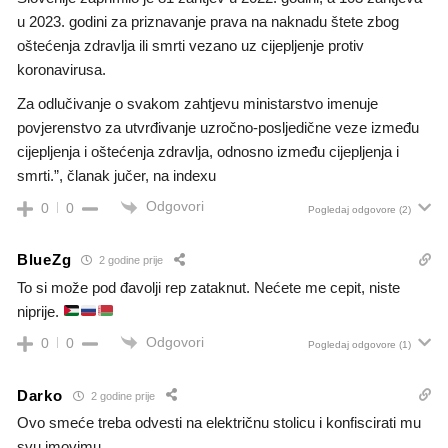
u 2023. godini za priznavanje prava na naknadu štete zbog
oštećenja zdravlja ili smrti vezano uz cijepljenje protiv
koronavirusa.
Za odlučivanje o svakom zahtjevu ministarstvo imenuje
povjerenstvo za utvrđivanje uzročno-posljedične veze između
cijepljenja i oštećenja zdravlja, odnosno između cijepljenja i
smrti.”, članak jučer, na indexu
Odgovori
0
0
Pogledaj odgovore
(2)
BlueZg
2 godine prije
To si može pod đavolji rep zataknut. Nećete me cepit, niste
niprije.
Odgovori
0
0
Pogledaj odgovore
(1)
Darko
2 godine prije
Ovo smeće treba odvesti na električnu stolicu i konfiscirati mu
svu imovimu.