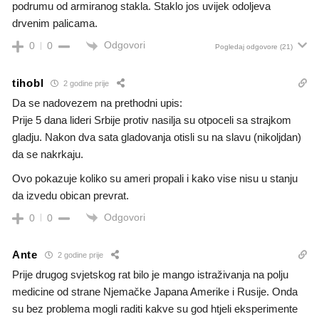
podrumu od armiranog stakla. Staklo jos uvijek odoljeva
drvenim palicama.
Odgovori
0
0
Pogledaj odgovore
(21)
tihobl
2 godine prije
Da se nadovezem na prethodni upis:
Prije 5 dana lideri Srbije protiv nasilja su otpoceli sa strajkom
gladju. Nakon dva sata gladovanja otisli su na slavu (nikoljdan)
da se nakrkaju.
Ovo pokazuje koliko su ameri propali i kako vise nisu u stanju
da izvedu obican prevrat.
Odgovori
0
0
Ante
2 godine prije
Prije drugog svjetskog rat bilo je mango istraživanja na polju
medicine od strane Njemačke Japana Amerike i Rusije. Onda
su bez problema mogli raditi kakve su god htjeli eksperimente