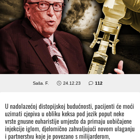
komentara
Saša. F.
24.12.23
112
U nadolazećoj distopijskoj budućnosti, pacijenti će moći
uzimati cjepiva u obliku keksa pod jezik poput neke
vrste gnusne euharistije umjesto da primaju uobičajene
injekcije iglom, djelomično zahvaljujući novom ulaganju
i partnerstvu koje je povezano s milijarderom,