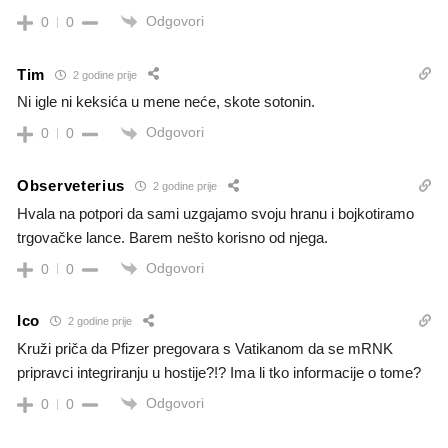
Odgovori
0
0
Tim
2 godine prije
Ni igle ni keksića u mene neće, skote sotonin.
Odgovori
0
0
Observeterius
2 godine prije
Hvala na potpori da sami uzgajamo svoju hranu i bojkotiramo
trgovačke lance. Barem nešto korisno od njega.
Odgovori
0
0
Ico
2 godine prije
Kruži priča da Pfizer pregovara s Vatikanom da se mRNK
pripravci integriranju u hostije?!? Ima li tko informacije o tome?
Odgovori
0
0