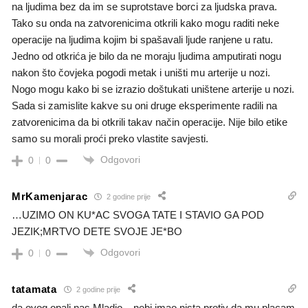
na ljudima bez da im se suprotstave borci za ljudska prava.
Tako su onda na zatvorenicima otkrili kako mogu raditi neke
operacije na ljudima kojim bi spašavali ljude ranjene u ratu.
Jedno od otkrića je bilo da ne moraju ljudima amputirati nogu
nakon što čovjeka pogodi metak i uništi mu arterije u nozi.
Nogo mogu kako bi se izrazio doštukati uništene arterije u nozi.
Sada si zamislite kakve su oni druge eksperimente radili na
zatvorenicima da bi otkrili takav način operacije. Nije bilo etike
samo su morali proći preko vlastite savjesti.
Odgovori
0
0
MrKamenjarac
2 godine prije
…UZIMO ON KU*AC SVOGA TATE I STAVIO GA POD
JEZIK;MRTVO DETE SVOJE JE*BO
Odgovori
0
0
tatamata
2 godine prije
da ovog opali nas Mladjo ,, nebi imao nista protiv da mu placam