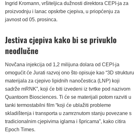
Ingrid Kromann, vršiteljica dužnosti direktora CEPI-ja za
proizvodnju i lanac opskrbe cjepiva, u priopćenju za
javnost od 05. prosinca.
Jestiva cjepiva kako bi se privuklo
neodlučne
Novčana injekcija od 1,2 milijuna dolara od CEPI-ja
omogućit će Jurati razvoj ono što opisuje kao “3D strukturu
materijala za cjepivo lipidnih nanočestica (LNP) koji
sadrže mRNK”, koji će biti izvedeni iz tvrtke pod nazivom
Quantoom Biosciences. Ti će se materijali potom razviti u
tanki termostabilni film “koji će ublažiti probleme
skladištenja i transporta u zamrznutom stanju povezane s
tradicionalnim cjepivima iglama i špricama”, kako citira
Epoch Times.