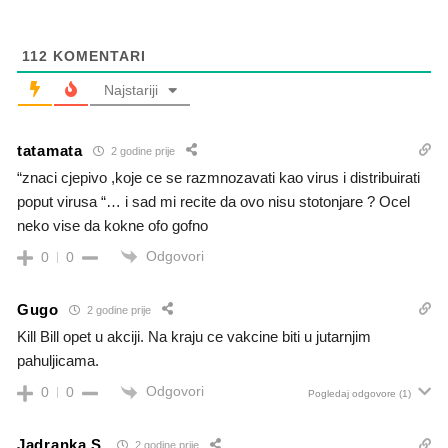
112
KOMENTARI
Najstariji
tatamata
2 godine prije
“znaci cjepivo ,koje ce se razmnozavati kao virus i distribuirati
poput virusa “… i sad mi recite da ovo nisu stotonjare ? Ocel
neko vise da kokne ofo gofno
Odgovori
0
0
Gugo
2 godine prije
Kill Bill opet u akciji. Na kraju ce vakcine biti u jutarnjim
pahuljicama.
Odgovori
0
0
Pogledaj odgovore
(1)
Jadranka S.
2 godine prije