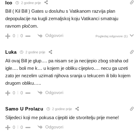
Ico
2 godine prije
Bill ( Kil Bill ) Gates u dosluhu s Vatikanom razvija plan
depopulacije na kugli zemaljskoj koju Vatikanci smatraju
ravnom pločom.
Odgovori
0
0
Pogledaj odgovore
(1)
Luka
2 godine prije
Ali ovaj Bill je glup…. pa nisam se ja necijepio zbog straha od
igle…. boli me k… u kojem je obliku cijepivo…. necu ga uzeti
zato jer nezelim uzimati njihova sranja u tekucem ili bilo kojem
drugom obliku…..
Odgovori
0
0
Samo U Prolazu
2 godine prije
Slijedeci koji me pokusa cijepiti ide stvoritelju prije mene!
Odgovori
0
0