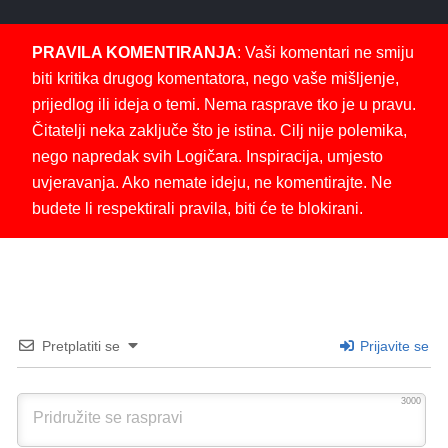
PRAVILA KOMENTIRANJA
: Vaši komentari ne smiju
biti kritika drugog komentatora, nego vaše mišljenje,
prijedlog ili ideja o temi. Nema rasprave tko je u pravu.
Čitatelji neka zaključe što je istina. Cilj nije polemika,
nego napredak svih Logičara. Inspiracija, umjesto
uvjeravanja. Ako nemate ideju, ne komentirajte. Ne
budete li respektirali pravila, biti će te blokirani.
Pretplatiti se
Prijavite se
3000