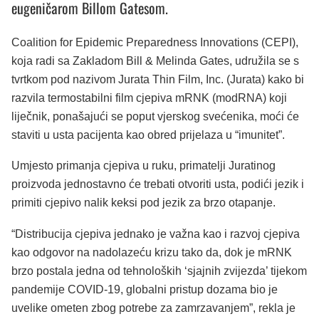
eugeničarom Billom Gatesom.
Coalition for Epidemic Preparedness Innovations (CEPI),
koja radi sa Zakladom Bill & Melinda Gates, udružila se s
tvrtkom pod nazivom Jurata Thin Film, Inc. (Jurata) kako bi
razvila termostabilni film cjepiva mRNK (modRNA) koji
liječnik, ponašajući se poput vjerskog svećenika, moći će
staviti u usta pacijenta kao obred prijelaza u “imunitet”.
Umjesto primanja cjepiva u ruku, primatelji Juratinog
proizvoda jednostavno će trebati otvoriti usta, podići jezik i
primiti cjepivo nalik keksi pod jezik za brzo otapanje.
“Distribucija cjepiva jednako je važna kao i razvoj cjepiva
kao odgovor na nadolazeću krizu tako da, dok je mRNK
brzo postala jedna od tehnoloških ‘sjajnih zvijezda’ tijekom
pandemije COVID-19, globalni pristup dozama bio je
uvelike ometen zbog potrebe za zamrzavanjem”, rekla je