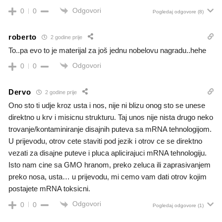
Odgovori
0
0
Pogledaj odgovore
(8)
roberto
2 godine prije
To..pa evo to je materijal za još jednu nobelovu nagradu..hehe
Odgovori
0
0
Dervo
2 godine prije
Ono sto ti udje kroz usta i nos, nije ni blizu onog sto se unese
direktno u krv i misicnu strukturu. Taj unos nije nista drugo neko
trovanje/kontaminiranje disajnih puteva sa mRNA tehnologijom.
U prijevodu, otrov cete staviti pod jezik i otrov ce se direktno
vezati za disajne puteve i pluca aplicirajuci mRNA tehnologiju.
Isto nam cine sa GMO hranom, preko zeluca ili zaprasivanjem
preko nosa, usta… u prijevodu, mi cemo vam dati otrov kojim
postajete mRNA toksicni.
Odgovori
0
0
Pogledaj odgovore
(1)