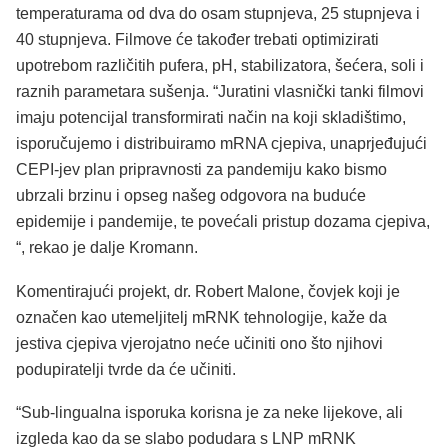
temperaturama od dva do osam stupnjeva, 25 stupnjeva i
40 stupnjeva. Filmove će također trebati optimizirati
upotrebom različitih pufera, pH, stabilizatora, šećera, soli i
raznih parametara sušenja. “Juratini vlasnički tanki filmovi
imaju potencijal transformirati način na koji skladištimo,
isporučujemo i distribuiramo mRNA cjepiva, unaprjeđujući
CEPI-jev plan pripravnosti za pandemiju kako bismo
ubrzali brzinu i opseg našeg odgovora na buduće
epidemije i pandemije, te povećali pristup dozama cjepiva,
“, rekao je dalje Kromann.
Komentirajući projekt, dr. Robert Malone, čovjek koji je
označen kao utemeljitelj mRNK tehnologije, kaže da
jestiva cjepiva vjerojatno neće učiniti ono što njihovi
podupiratelji tvrde da će učiniti.
“Sub-lingualna isporuka korisna je za neke lijekove, ali
izgleda kao da se slabo podudara s LNP mRNK