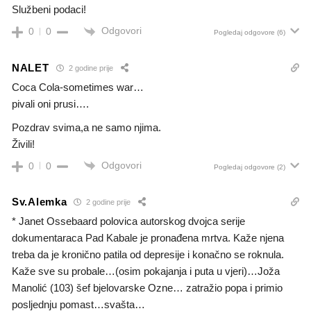
Službeni podaci!
Odgovori
0
0
Pogledaj odgovore
(6)
NALET
2 godine prije
Coca Cola-sometimes war…
pivali oni prusi….
Pozdrav svima,a ne samo njima.
Živili!
Odgovori
0
0
Pogledaj odgovore
(2)
Sv.Alemka
2 godine prije
* Janet Ossebaard polovica autorskog dvojca serije
dokumentaraca Pad Kabale je pronađena mrtva. Kaže njena
treba da je kronično patila od depresije i konačno se roknula.
Kaže sve su probale…(osim pokajanja i puta u vjeri)…Joža
Manolić (103) šef bjelovarske Ozne… zatražio popa i primio
posljednju pomast…svašta…