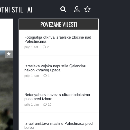
OTNI STIL
AI
POVEZANE VIJESTI
Fotografija otkriva izraelske zločine nad
Palestincima
komentara
prije 1 sat
2
Izraelska vojska napustila Qalandiyu
nakon krvavog upada
komentar
prije 1 dan
1
Netanyahuov savez s ultraortodoksima
puca pred izbore
komentara
prije 1 dan
10
Izrael uništava masline Palestinaca pred
berbu