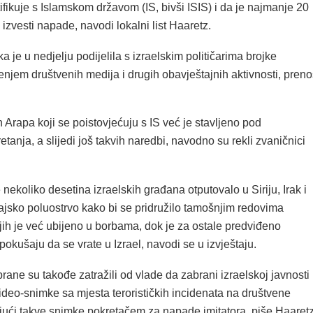
tifikuje s Islamskom državom (IS, bivši ISIS) i da je najmanje 20
izvesti napade, navodi lokalni list Haaretz.
ka je u nedjelju podijelila s izraelskim političarima brojke
njem društvenih medija i drugih obavještajnih aktivnosti, preno
h Arapa koji se poistovjećuju s IS već je stavljeno pod
etanja, a slijedi još takvih naredbi, navodno su rekli zvaničnici
e nekoliko desetina izraelskih građana otputovalo u Siriju, Irak i
ajsko poluostrvo kako bi se pridružilo tamošnjim redovima
jih je već ubijeno u borbama, dok je za ostale predviđeno
okušaju da se vrate u Izrael, navodi se u izvještaju.
rane su takođe zatražili od vlade da zabrani izraelskoj javnosti
ideo-snimke sa mjesta terorističkih incidenata na društvene
jući takve snimke pokretačem za napade imitatora, piše Haaretz