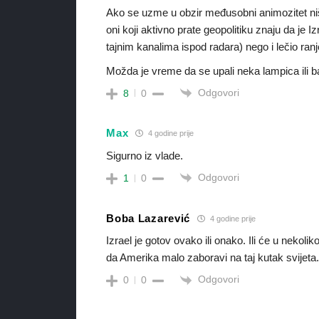
Ako se uzme u obzir međusobni animozitet niš
oni koji aktivno prate geopolitiku znaju da je I
tajnim kanalima ispod radara) nego i lečio ranjen
Možda je vreme da se upali neka lampica ili
Odgovori
8
0
Max
4 godine prije
Sigurno iz vlade.
Odgovori
1
0
Boba Lazarević
4 godine prije
Izrael je gotov ovako ili onako. Ili će u nekoli
da Amerika malo zaboravi na taj kutak svijeta
Odgovori
0
0