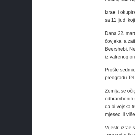
Izrael i okupi
sa 11 ljudi koj
Dana 22. marta
čovjeka, a zat
Beershebi. Ne
iz vatrenog or
Prošle sedmic
predgrađu Tel 
Zemlja se očig
odbrambenih 
da bi vojska t
mjesec ili više
Vijestri izrae