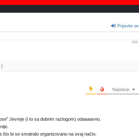
Prijavite se
3000
+]
Najstariji
se” Jevreje (i to sa dobrim razlogom) odaaaavno.
nije.
šta što bi se smatralo organizovano na ovaj način.