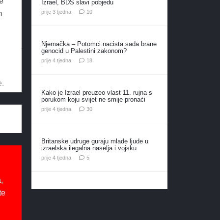
e
Izrael, BDS slavi pobjedu
komentara
prije 3 tjedna
10
m
Njemačka – Potomci nacista sada brane
genocid u Palestini zakonom?
komentara
prije 4 tjedna
18
e.
Kako je Izrael preuzeo vlast 11. rujna s
porukom koju svijet ne smije pronaći
komentara
prije 4 tjedna
30
Britanske udruge guraju mlade ljude u
izraelska ilegalna naselja i vojsku
komentara
prije 4 tjedna
5
,
te