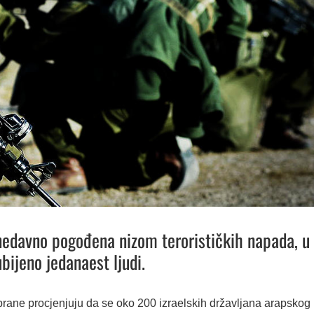
nedavno pogođena nizom terorističkih napada, u
bijeno jedanaest ljudi.
brane procjenjuju da se oko 200 izraelskih državljana arapskog