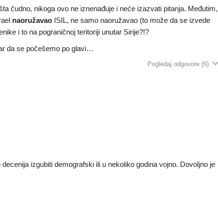
ta čudno, nikoga ovo ne iznenađuje i neće izazvati pitanja. Međutim,
zrael
naoružavao
ISIL, ne samo naoružavao (to može da se izvede
ike i to na pograničnoj teritoriji unutar Sirije?!?
 bar da se počešemo po glavi…
Pogledaj odgovore
(6)
ko decenija izgubiti demografski ili u nekoliko godina vojno. Dovoljno je
.