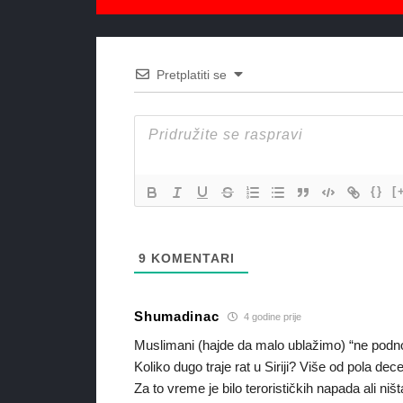
Pretplatiti se
{}
[
9
KOMENTARI
Shumadinac
4 godine prije
Muslimani (hajde da malo ublažimo) “ne podno
Koliko dugo traje rat u Siriji? Više od pola dece
Za to vreme je bilo terorističkih napada ali ni