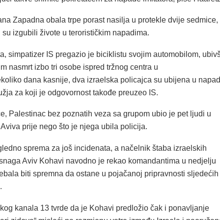
rana Zapadna obala trpe porast nasilja u protekle dvije sedmice,
i su izgubili živote u terorističkim napadima.
, simpatizer IS pregazio je biciklistu svojim automobilom, ubivš
im nasmrt izbo tri osobe ispred tržnog centra u
koliko dana kasnije, dva izraelska policajca su ubijena u napa
užja za koji je odgovornost takođe preuzeo IS.
e, Palestinac bez poznatih veza sa grupom ubio je pet ljudi u
Aviva prije nego što je njega ubila policija.
ledno sprema za još incidenata, a načelnik štaba izraelskih
snaga Aviv Kohavi navodno je rekao komandantima u nedjelju
rebala biti spremna da ostane u pojačanoj pripravnosti sljedećih
.
lskog kanala 13 tvrde da je Kohavi predložio čak i ponavljanje