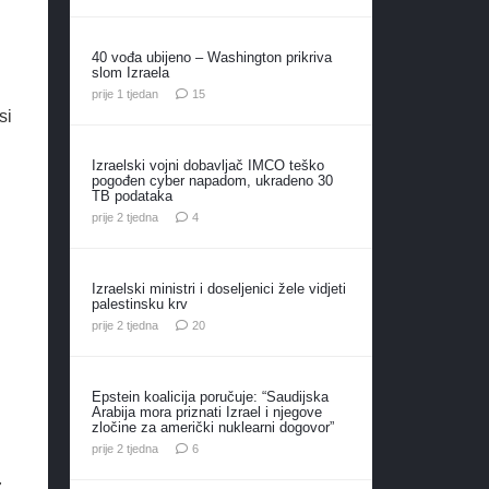
40 vođa ubijeno – Washington prikriva
slom Izraela
komentara
prije 1 tjedan
15
si
Izraelski vojni dobavljač IMCO teško
pogođen cyber napadom, ukradeno 30
TB podataka
komentara
prije 2 tjedna
4
Izraelski ministri i doseljenici žele vidjeti
palestinsku krv
komentara
prije 2 tjedna
20
Epstein koalicija poručuje: “Saudijska
Arabija mora priznati Izrael i njegove
zločine za američki nuklearni dogovor”
komentara
prije 2 tjedna
6
.