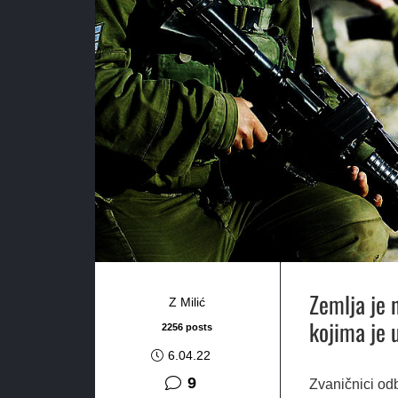
Zemlja je 
Z Milić
kojima je u
2256 posts
6.04.22
komentara
9
Zvaničnici od