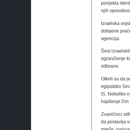
porijekla iden
njih sposobno 
Izraelska vojs
dobijene praće
agencija.
Šest izraelski
ograničenje kr
odbrane.
Otkrili su da j
egipatsko Sin
IS. Nekoliko n
hapšenje čim p
Zvaničnici odb
da postavlja v
mreže, naziva