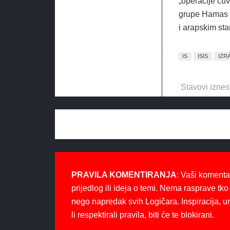
„operacije čuv
grupe Hamas s
i arapskim st
IS
ISIS
IZR
Stavovi iznes
PRAVILA KOMENTIRANJA
: Vaši komenta
prijedlog ili ideja o temi. Nema rasprave tko 
nego napredak svih Logičara. Inspiracija, u
li respektirali pravila, biti će te blokirani.