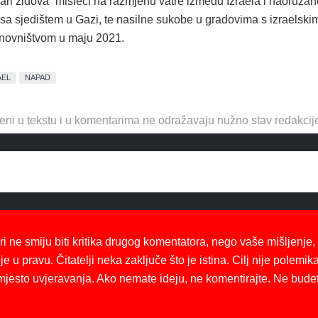
ari zidova“ misleći na razmjenu vatre između Izraela i naoružan
a sjedištem u Gazi, te nasilne sukobe u gradovima s izraelski
anovništvom u maju 2021.
AEL
NAPAD
eni u tekstu i u komentarima ne odražavaju nužno stav redakcij
ri ne smiju biti kritika drugog komentatora, nego vaše mišljenje,
je u pravu. Čitatelji neka zaključe što je istina. Cilj nije polemika
mjesto uvjeravanja. Ako nemate ideju, ne komentirajte. Ne bude