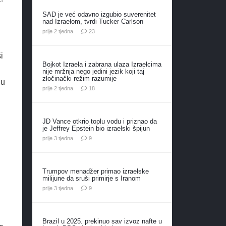
SAD je već odavno izgubio suverenitet
nad Izraelom, tvrdi Tucker Carlson
komentara
prije 2 tjedna
23
i
Bojkot Izraela i zabrana ulaza Izraelcima
nije mržnja nego jedini jezik koji taj
zločinački režim razumije
du
komentara
prije 2 tjedna
18
JD Vance otkrio toplu vodu i priznao da
je Jeffrey Epstein bio izraelski špijun
komentara
prije 3 tjedna
9
Trumpov menadžer primao izraelske
milijune da sruši primirje s Iranom
komentara
prije 3 tjedna
9
Brazil u 2025. prekinuo sav izvoz nafte u