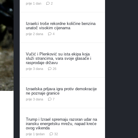
komentara
prije 1 dan
2
Izraelci troše rekordne količine benzina
unatoč visokim cijenama
komentara
prije 2 dana
4
Vučić i Plenković su ista ekipa koja
služi strancima, vara svoje glasače i
rasprodaje državu
komentara
prije 3 dana
26
Izraelska prljava igra protiv demokracije
ne poznaje granice
komentara
prije 3 dana
7
Trump i Izrael spremaju razoran udar na
iransku energetsku mrežu, napad kreće
ovog vikenda
komentara
prije 1 tjedan
32