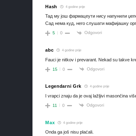
Hash
4 godine prije
Тад му још фармацеути нису напунили џеп
Сад нема куд, него слушати мафијашку орг
Odgovori
5
0
abc
4 godine prije
Fauci je nitkov i prevarant. Nekad su takve krea
Odgovori
15
0
Legendarni Grk
4 godine prije
I vrapci znaju da je ovaj lažljivi masončina vi
Odgovori
11
0
Max
4 godine prije
Onda ga još nisu plaćali.