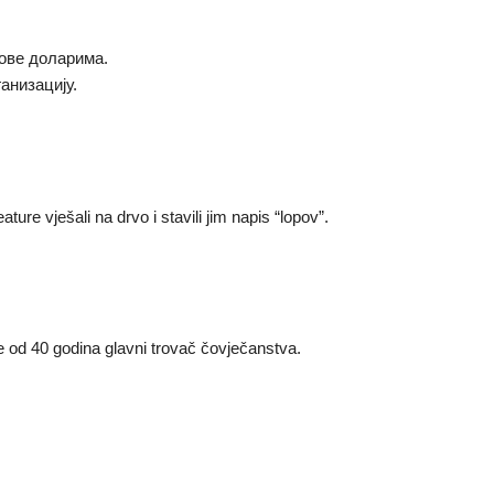
ове доларима.
анизацију.
ture vješali na drvo i stavili jim napis “lopov”.
še od 40 godina glavni trovač čovječanstva.