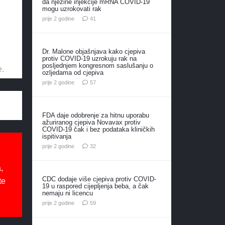
da njezine injekcije mRNA COVID-19
mogu uzrokovati rak
komentar
prije 2 godine
41
Dr. Malone objašnjava kako cjepiva
protiv COVID-19 uzrokuju rak na
posljednjem kongresnom saslušanju o
e.
ozljedama od cjepiva
komentara
prije 2 godine
57
FDA daje odobrenje za hitnu uporabu
ažuriranog cjepiva Novavax protiv
COVID-19 čak i bez podataka kliničkih
ispitivanja
komentara
prije 2 godine
32
,
CDC dodaje više cjepiva protiv COVID-
te
19 u raspored cijepljenja beba, a čak
nemaju ni licencu
komentara
prije 2 godine
59