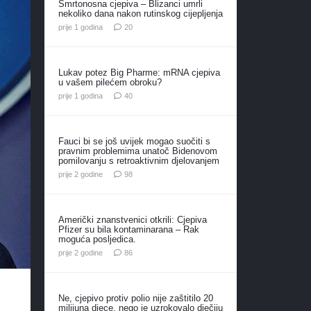
Smrtonosna cjepiva – Blizanci umrli
nekoliko dana nakon rutinskog cijepljenja
komentara
prije 1 godina
20
Lukav potez Big Pharme: mRNA cjepiva
u vašem pilećem obroku?
komentara
prije 1 godina
40
Fauci bi se još uvijek mogao suočiti s
pravnim problemima unatoč Bidenovom
pomilovanju s retroaktivnim djelovanjem
komentara
prije 2 godine
98
Američki znanstvenici otkrili: Cjepiva
Pfizer su bila kontaminarana – Rak
moguća posljedica.
komentara
prije 2 godine
86
Ne, cjepivo protiv polio nije zaštitilo 20
milijuna djece, nego je uzrokovalo dječiju