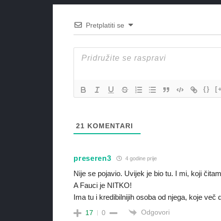
Pretplatiti se
{}
[
21
KOMENTARI
preseren3
4 godine prije
Nije se pojavio. Uvijek je bio tu. I mi, koji čit
A Fauci je NITKO!
Ima tu i kredibilnijih osoba od njega, koje v
Odgovori
17
0