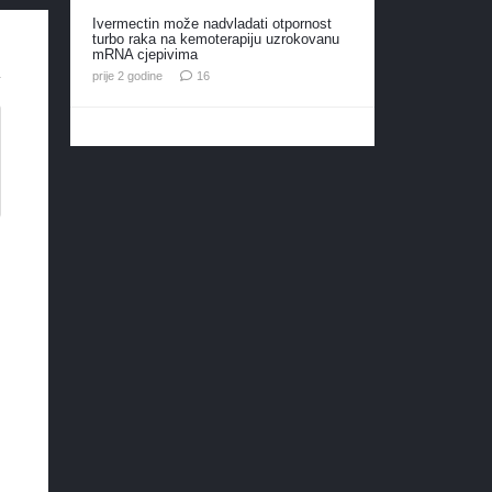
Ivermectin može nadvladati otpornost
turbo raka na kemoterapiju uzrokovanu
mRNA cjepivima
komentara
prije 2 godine
16