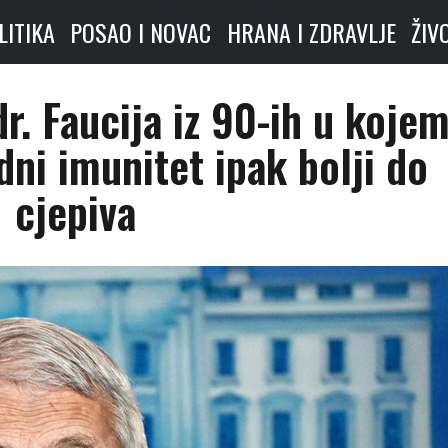
LITIKA
POSAO I NOVAC
HRANA I ZDRAVLJE
ŽIV
dr. Faucija iz 90-ih u koje
odni imunitet ipak bolji do
cjepiva