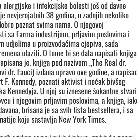
a alergijske i infekcijske bolesti još od davne
 je nevjerojatnih 38 godina, u zadnjih nekoliko
dobro poznat svima nama. O njegovoj
sti sa Farma industrijom, prljavim poslovima i
im udjelima u proizvođačima cjepiva, sada
mena ulaziti. O tome bi se dala napisati knjiga
napisana je, knjiga pod nazivom „The Real dr.
avi dr. Fauci) izdana upravo ove godine, a napisa
t F. Kennedy, poznati aktivist i nećak bivšeg
ka Kennedyja. U njoj su iznesene šokantne stvari
ovcu i njegovim prljavim poslovima, a knjiga, iak
davana, brisana je sa svih lista bestsellera, i sa
natije koju sastavlja New York Times.