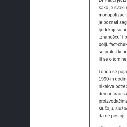
Dr Fauci je, i
kako je svaki
monopolizacija
je poznati zago
ljudi koji su 
„znanošću“ i b
bolji, fact-ch
se praktički pr
ili se o tom ne
I onda se poja
1990-ih godina
nikakve potreb
demantirao sam
proizvođačima 
slučaju, služb
da ne postoji.