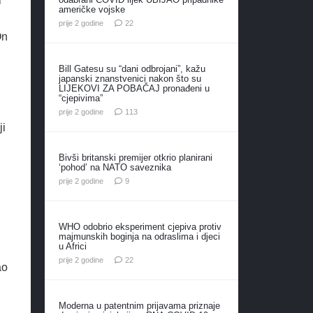
i
američke vojske
komentara
prije 2 godine
22
On
Bill Gatesu su “dani odbrojani”, kažu
japanski znanstvenici nakon što su
LIJEKOVI ZA POBAČAJ pronađeni u
“cjepivima”
komentara
prije 2 godine
113
ji
Bivši britanski premijer otkrio planirani
‘pohod’ na NATO saveznika
komentara
prije 2 godine
9
WHO odobrio eksperiment cjepiva protiv
majmunskih boginja na odraslima i djeci
u Africi
komentara
prije 2 godine
22
ao
Moderna u patentnim prijavama priznaje