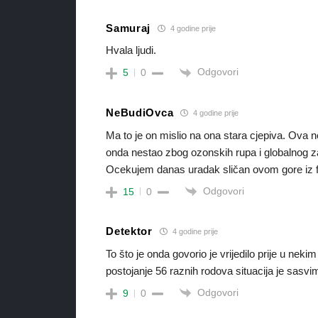
Samuraj
4 godine prije
Hvala ljudi.
Odgovori
5
0
NeBudiOvca
4 godine prije
Ma to je on mislio na ona stara cjepiva. Ova n
onda nestao zbog ozonskih rupa i globalnog za
Ocekujem danas uradak sličan ovom gore iz f
Odgovori
15
0
Detektor
4 godine prije
To što je onda govorio je vrijedilo prije u ne
postojanje 56 raznih rodova situacija je sasvi
Odgovori
9
0