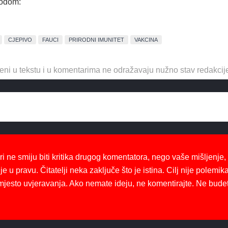
vodom:
CJEPIVO
FAUCI
PRIRODNI IMUNITET
VAKCINA
eni u tekstu i u komentarima ne odražavaju nužno stav redakcij
ri ne smiju biti kritika drugog komentatora, nego vaše mišljenje,
je u pravu. Čitatelji neka zaključe što je istina. Cilj nije polemika
mjesto uvjeravanja. Ako nemate ideju, ne komentirajte. Ne bude