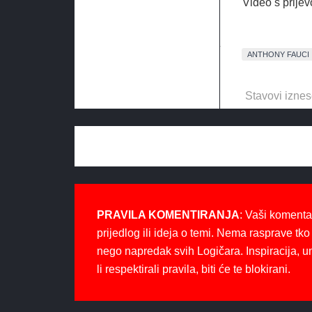
Video s prije
ANTHONY FAUCI
Stavovi iznes
PRAVILA KOMENTIRANJA
: Vaši komenta
prijedlog ili ideja o temi. Nema rasprave tko 
nego napredak svih Logičara. Inspiracija, u
li respektirali pravila, biti će te blokirani.