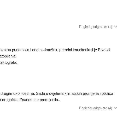
Pogledaj odgovore
(1)
ova su puno bolja i ona nadmašuju prirodni imunitet koji je Btw od
topljenja.
aktografa.
kim drugim okolnostima. Sada u uvjetima klimatskih promjena i otkrića
m drugačija. Znanost se promijenila..
Pogledaj odgovore
(4)