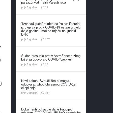
paralizu kod malih Palestinaca
komentara
prije 2 godine
17
“Iznenađujuće” otkriće sa Yalea: Proteini
iz cjepiva protiv COVID-19 ostaju u tijelu
dvije godine i možda utječu na ljudski
DNK
komentara
prije 2 godine
107
,
Sudac presudio protiv AstraZenece zbog
o
kršenja ugovora o COVID “cjepivu”
komentara
prije 2 godine
14
o
Novi zakon: Sveučilišta bi mogla
odgovarati zbog obveznog COVID-19
cijepljenja
komentara
prije 2 godine
117
Dokumenti pokazuju da je Faucijev
odabrani COVID lijek UBIJAO pripadnike