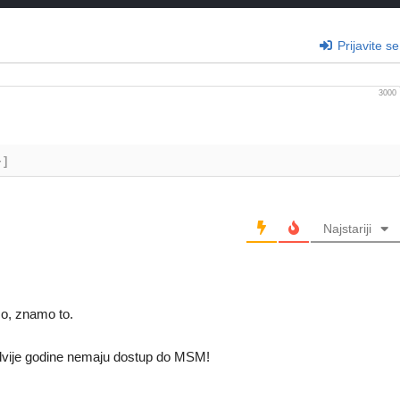
Prijavite se
3000
+]
Najstariji
amo, znamo to.
eč dvije godine nemaju dostup do MSM!