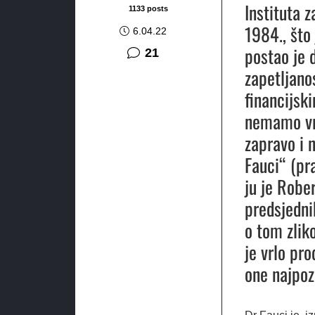
Instituta z
1133 posts
1984., što
6.04.22
postao je 
komentar
21
zapetljano
financijsk
nemamo vre
zapravo i 
Fauci“ (pr
ju je Rober
predsjedni
o tom zlik
je vrlo pro
one najpoz