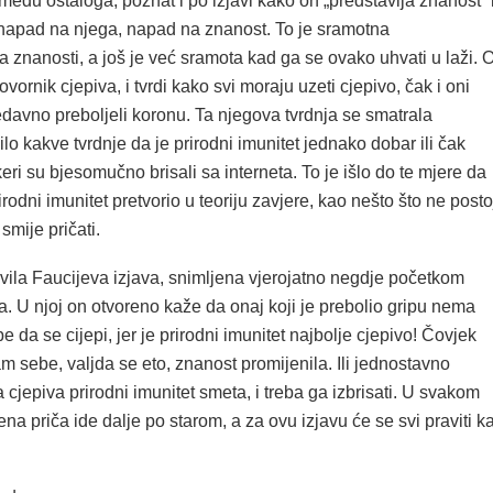
zmeđu ostaloga, poznat i po izjavi kako on „predstavlja znanost“ 
 napad na njega, napad na znanost. To je sramotna
 znanosti, a još je već sramota kad ga se ovako uhvati u laži. 
vornik cjepiva, i tvrdi kako svi moraju uzeti cjepivo, čak i oni
nedavno preboljeli koronu. Ta njegova tvrdnja se smatrala
ilo kakve tvrdnje da je prirodni imunitet jednako dobar ili čak
ekeri su bjesomučno brisali sa interneta. To je išlo do te mjere da
irodni imunitet pretvorio u teoriju zavjere, kao nešto što ne posto
 smije pričati.
vila Faucijeva izjava, snimljena vjerojatno negdje početkom
. U njoj on otvoreno kaže da onaj koji je prebolio gripu nema
e da se cijepi, jer je prirodni imunitet najbolje cjepivo! Čovjek
 sebe, valjda se eto, znanost promijenila. Ili jednostavno
cjepiva prirodni imunitet smeta, i treba ga izbrisati. U svakom
ena priča ide dalje po starom, a za ovu izjavu će se svi praviti k