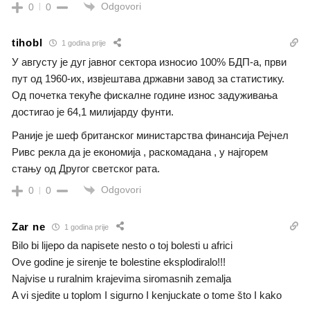
Odgovori
0
0
tihobl
1 godina prije
У августу је дуг јавног сектора износио 100% БДП-а, први
пут од 1960-их, извјештава државни завод за статистику.
Од почетка текуће фискалне године износ задуживања
достигао је 64,1 милијарду фунти.
Раније је шеф британског министарства финансија Рејчел
Ривс рекла да је економија , раскомадана , у најгорем
стању од Другог светског рата.
Odgovori
0
0
Zar ne
1 godina prije
Bilo bi lijepo da napisete nesto o toj bolesti u africi
Ove godine je sirenje te bolestine eksplodiralo!!!
Najvise u ruralnim krajevima siromasnih zemalja
A vi sjedite u toplom I sigurno I kenjuckate o tome što I kako