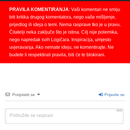
PRAVILA KOMENTIRANJA
: Vaši komentari ne smiju
biti kritika drugog komentatora, nego vaše mišljenje,
prijedlog ili ideja o temi. Nema rasprave tko je u pravu.
Čitatelji neka zaključe što je istina. Cilj nije polemika,
nego napredak svih Logičara. Inspiracija, umjesto
uvjeravanja. Ako nemate ideju, ne komentirajte. Ne
budete li respektirali pravila, biti će te blokirani.
Pretplatiti se
Prijavite se
3000