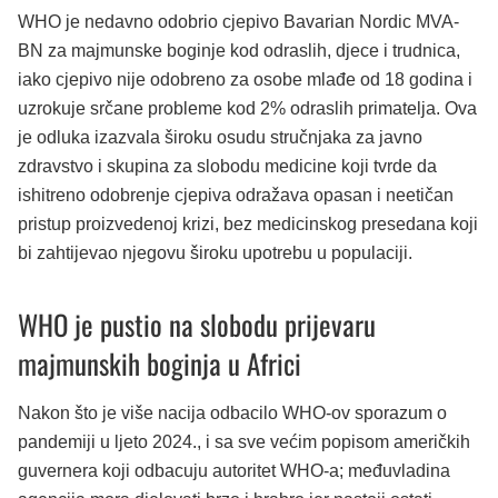
WHO je nedavno odobrio cjepivo Bavarian Nordic MVA-
BN za majmunske boginje kod odraslih, djece i trudnica,
iako cjepivo nije odobreno za osobe mlađe od 18 godina i
uzrokuje srčane probleme kod 2% odraslih primatelja. Ova
je odluka izazvala široku osudu stručnjaka za javno
zdravstvo i skupina za slobodu medicine koji tvrde da
ishitreno odobrenje cjepiva odražava opasan i neetičan
pristup proizvedenoj krizi, bez medicinskog presedana koji
bi zahtijevao njegovu široku upotrebu u populaciji.
WHO je pustio na slobodu prijevaru
majmunskih boginja u Africi
Nakon što je više nacija odbacilo WHO-ov sporazum o
pandemiji u ljeto 2024., i sa sve većim popisom američkih
guvernera koji odbacuju autoritet WHO-a; međuvladina