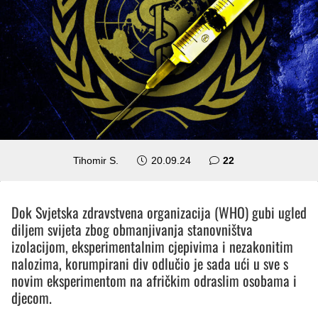
komentara
Tihomir S.
20.09.24
22
Dok Svjetska zdravstvena organizacija (WHO) gubi ugled
diljem svijeta zbog obmanjivanja stanovništva
izolacijom, eksperimentalnim cjepivima i nezakonitim
nalozima, korumpirani div odlučio je sada ući u sve s
novim eksperimentom na afričkim odraslim osobama i
djecom.