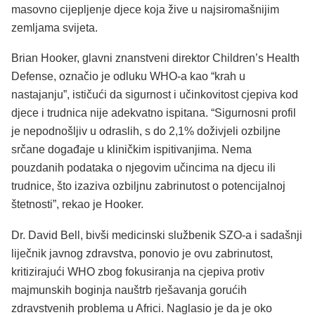
masovno cijepljenje djece koja žive u najsiromašnijim
zemljama svijeta.
Brian Hooker, glavni znanstveni direktor Children’s Health
Defense, označio je odluku WHO-a kao “krah u
nastajanju”, ističući da sigurnost i učinkovitost cjepiva kod
djece i trudnica nije adekvatno ispitana. “Sigurnosni profil
je nepodnošljiv u odraslih, s do 2,1% doživjeli ozbiljne
srčane događaje u kliničkim ispitivanjima. Nema
pouzdanih podataka o njegovim učincima na djecu ili
trudnice, što izaziva ozbiljnu zabrinutost o potencijalnoj
štetnosti”, rekao je Hooker.
Dr. David Bell, bivši medicinski službenik SZO-a i sadašnji
liječnik javnog zdravstva, ponovio je ovu zabrinutost,
kritizirajući WHO zbog fokusiranja na cjepiva protiv
majmunskih boginja nauštrb rješavanja gorućih
zdravstvenih problema u Africi. Naglasio je da je oko