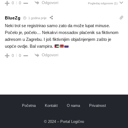
Odgovori
0
0
Pogledaj odgovore
(1)
BlueZg
1 godina prije
Neki trol se registrirao samo zato da može lupat minuse.
Počelo je, počelo… Nekakvi mossadov plaćenik sa fiktivnom
adresom u Zagrebu. I još fiktivnijim objašnjenjem zašto je
uopće ovdje. Bal vampira.
Odgovori
0
0
Početna
Kontakt
O nama
Privatnost
© 2024 – Portal Logično