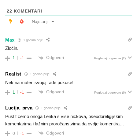
22
KOMENTARI
Najstariji
Max
1 godina prije
Zločin.
Odgovori
1
-1
Pogledaj odgovore
(2)
Realist
1 godina prije
Nek na materi svojoj rade pokuse!
Odgovori
1
-1
Pogledaj odgovore
(6)
Lucija, prva
1 godina prije
Pustit ćemo onoga Lenka s više nickova, pseudoreligijskim
komentarima i lažnim proročanstvima da ovdje komentira…
Odgovori
0
-1