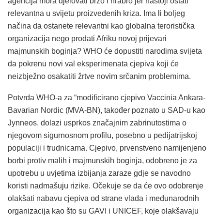
agencija mora djelovati brzo i hrabro jer nastoji ostati
relevantna u svijetu proizvedenih kriza. Ima li boljeg
načina da ostanete relevantni kao globalna teroristička
organizacija nego prodati Afriku novoj prijevari
majmunskih boginja? WHO će dopustiti narodima svijeta
da pokrenu novi val eksperimenata cjepiva koji će
neizbježno osakatiti žrtve novim srčanim problemima.
Potvrda WHO-a za “modificirano cjepivo Vaccinia Ankara-
Bavarian Nordic (MVA-BN), također poznato u SAD-u kao
Jynneos, dolazi usprkos značajnim zabrinutostima o
njegovom sigurnosnom profilu, posebno u pedijatrijskoj
populaciji i trudnicama. Cjepivo, prvenstveno namijenjeno
borbi protiv malih i majmunskih boginja, odobreno je za
upotrebu u uvjetima izbijanja zaraze gdje se navodno
koristi nadmašuju rizike. Očekuje se da će ovo odobrenje
olakšati nabavu cjepiva od strane vlada i međunarodnih
organizacija kao što su GAVI i UNICEF, koje olakšavaju