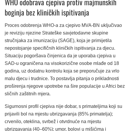
WHO odobrava cjepiva protiv majmunskih
boginja bez kliničkih ispitivanja
Proces odobrenja WHO-a za cjepivo MVA-BN uključivao
je reviziju njezine Strateške savjetodavne skupine
stručnjaka za imunizaciju (SAGE), koja je primijetila
nepostojanje specifičnih kliničkih ispitivanja za djecu.
Situaciju pogoršava činjenica da je uporaba cjepiva u
SAD-u ograničena na visokorizične osobe mlađe od 18
godina, uz dodatnu kontrolu koja se preporučuje za vrlo
malu djecu i trudnice. To postavlja pitanja o prikladnosti
proširenja njegove upotrebe na šire populacije u Africi bez
sličnih zaštitnih mjera.
Sigurnosni profil cjepiva nije dobar, s primateljima koji su
prijavili bol na mjestu ubrizgavanja (85% primatelja);
crvenilo, oteklina, svrbež i otvrdnuće na mjestu
ubrizgavanja (40–60%); umor, bolovi u mišićima i