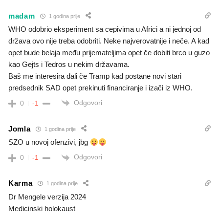
madam
1 godina prije
WHO odobrio eksperiment sa cepivima u Africi a ni jednoj od
država ovo nije treba odobriti. Neke najverovatnije i neče. A kad
opet bude belaja među prijemateljima opet če dobiti brco u guzo
kao Gejts i Tedros u nekim državama.
Baš me interesira dali če Tramp kad postane novi stari
predsednik SAD opet prekinuti financiranje i izači iz WHO.
Odgovori
0
-1
Jomla
1 godina prije
SZO u novoj ofenzivi, jbg
Odgovori
0
-1
Karma
1 godina prije
Dr Mengele verzija 2024
Medicinski holokaust