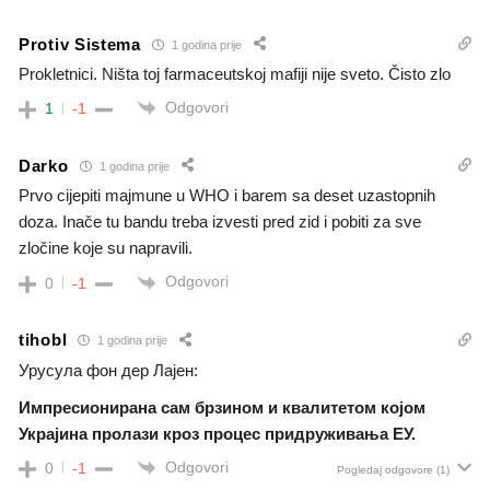
Protiv Sistema
1 godina prije
Prokletnici. Ništa toj farmaceutskoj mafiji nije sveto. Čisto zlo
Odgovori
1
-1
Darko
1 godina prije
Prvo cijepiti majmune u WHO i barem sa deset uzastopnih
doza. Inače tu bandu treba izvesti pred zid i pobiti za sve
zločine koje su napravili.
Odgovori
0
-1
tihobl
1 godina prije
Урусула фон дер Лајен:
Импресионирана сам брзином и квалитетом којом
Украјина пролази кроз процес придруживања ЕУ.
Odgovori
0
-1
Pogledaj odgovore
(1)