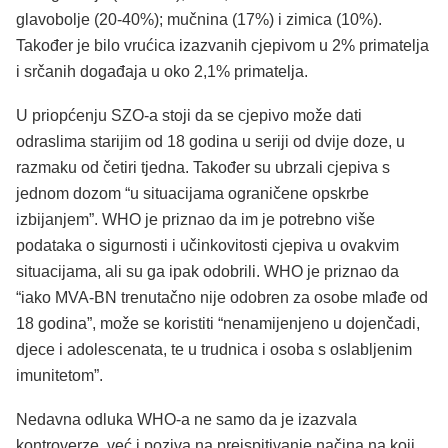
glavobolje (20-40%); mučnina (17%) i zimica (10%).
Također je bilo vrućica izazvanih cjepivom u 2% primatelja
i srčanih događaja u oko 2,1% primatelja.
U priopćenju SZO-a stoji da se cjepivo može dati
odraslima starijim od 18 godina u seriji od dvije doze, u
razmaku od četiri tjedna. Također su ubrzali cjepiva s
jednom dozom “u situacijama ograničene opskrbe
izbijanjem”. WHO je priznao da im je potrebno više
podataka o sigurnosti i učinkovitosti cjepiva u ovakvim
situacijama, ali su ga ipak odobrili. WHO je priznao da
“iako MVA-BN trenutačno nije odobren za osobe mlađe od
18 godina”, može se koristiti “nenamijenjeno u dojenčadi,
djece i adolescenata, te u trudnica i osoba s oslabljenim
imunitetom”.
Nedavna odluka WHO-a ne samo da je izazvala
kontroverze, već i poziva na preispitivanje načina na koji