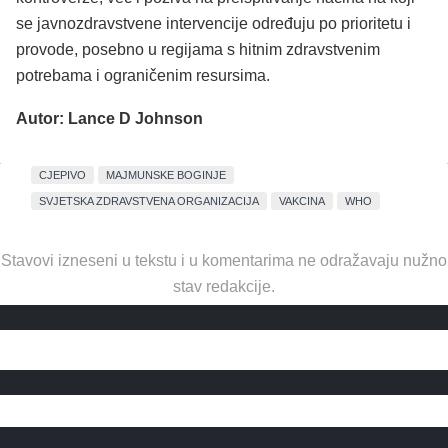
se javnozdravstvene intervencije određuju po prioritetu i
provode, posebno u regijama s hitnim zdravstvenim
potrebama i ograničenim resursima.
Autor: Lance D Johnson
CJEPIVO
MAJMUNSKE BOGINJE
SVJETSKA ZDRAVSTVENA ORGANIZACIJA
VAKCINA
WHO
Stavovi izneseni u tekstu i u komentarima ne odražavaju nužno
stav redakcije.