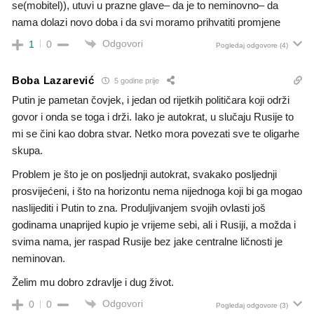
se(mobitel)), utuvi u prazne glave– da je to neminovno– da
nama dolazi novo doba i da svi moramo prihvatiti promjene
Odgovori
1
0
Pogledaj odgovore
(4)
Boba Lazarević
5 godine prije
Putin je pametan čovjek, i jedan od rijetkih političara koji održi
govor i onda se toga i drži. Iako je autokrat, u slučaju Rusije to
mi se čini kao dobra stvar. Netko mora povezati sve te oligarhe
skupa.
Problem je što je on posljednji autokrat, svakako posljednji
prosvijećeni, i što na horizontu nema nijednoga koji bi ga mogao
naslijediti i Putin to zna. Produljivanjem svojih ovlasti još
godinama unaprijed kupio je vrijeme sebi, ali i Rusiji, a možda i
svima nama, jer raspad Rusije bez jake centralne ličnosti je
neminovan.
Želim mu dobro zdravlje i dug život.
Odgovori
0
0
Pogledaj odgovore
(3)