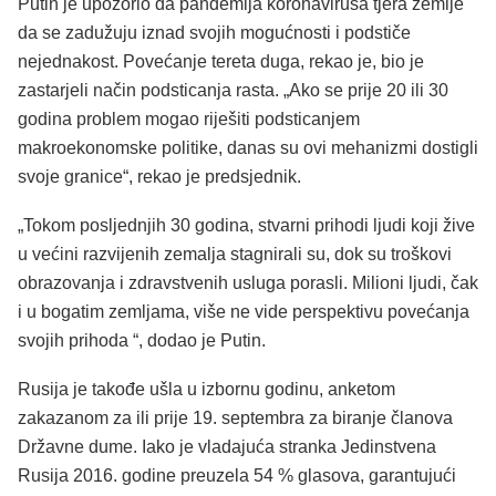
Putin je upozorio da pandemija koronavirusa tjera zemlje
da se zadužuju iznad svojih mogućnosti i podstiče
nejednakost. Povećanje tereta duga, rekao je, bio je
zastarjeli način podsticanja rasta. „Ako se prije 20 ili 30
godina problem mogao riješiti podsticanjem
makroekonomske politike, danas su ovi mehanizmi dostigli
svoje granice“, rekao je predsjednik.
„Tokom posljednjih 30 godina, stvarni prihodi ljudi koji žive
u većini razvijenih zemalja stagnirali su, dok su troškovi
obrazovanja i zdravstvenih usluga porasli. Milioni ljudi, čak
i u bogatim zemljama, više ne vide perspektivu povećanja
svojih prihoda “, dodao je Putin.
Rusija je takođe ušla u izbornu godinu, anketom
zakazanom za ili prije 19. septembra za biranje članova
Državne dume. Iako je vladajuća stranka Jedinstvena
Rusija 2016. godine preuzela 54 % glasova, garantujući