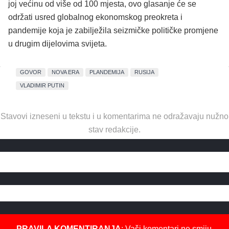
joj većinu od više od 100 mjesta, ovo glasanje će se
održati usred globalnog ekonomskog preokreta i
pandemije koja je zabilježila seizmičke političke promjene
u drugim dijelovima svijeta.
GOVOR
NOVA ERA
PLANDEMIJA
RUSIJA
VLADIMIR PUTIN
Stavovi izneseni u tekstu i u komentarima ne odražavaju nužno
stav redakcije.
PRAVILA KOMENTIRANJA
: Vaši komentari ne smiju