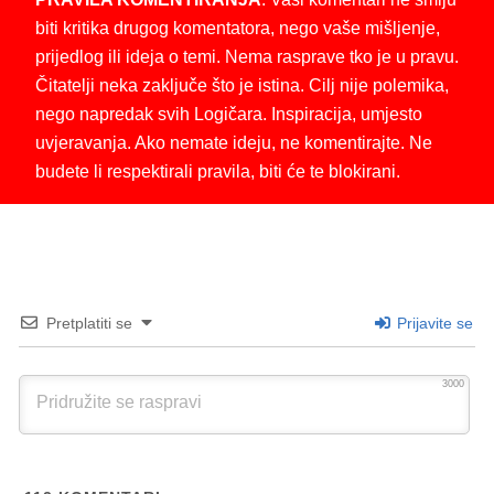
biti kritika drugog komentatora, nego vaše mišljenje,
prijedlog ili ideja o temi. Nema rasprave tko je u pravu.
Čitatelji neka zaključe što je istina. Cilj nije polemika,
nego napredak svih Logičara. Inspiracija, umjesto
uvjeravanja. Ako nemate ideju, ne komentirajte. Ne
budete li respektirali pravila, biti će te blokirani.
Pretplatiti se
Prijavite se
3000