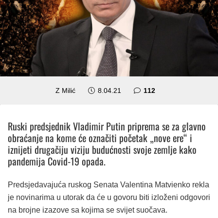
komentara
Z Milić
8.04.21
112
Ruski predsjednik Vladimir Putin priprema se za glavno
obraćanje na kome će označiti početak „nove ere“ i
iznijeti drugačiju viziju budućnosti svoje zemlje kako
pandemija Covid-19 opada.
Predsjedavajuća ruskog Senata Valentina Matvienko rekla
je novinarima u utorak da će u govoru biti izloženi odgovori
na brojne izazove sa kojima se svijet suočava.