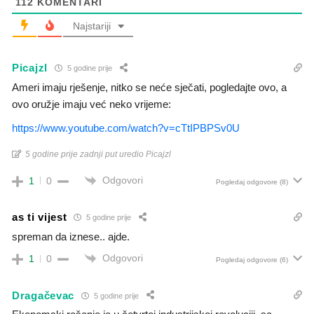
112
KOMENTARI
Najstariji
Picajzl
5 godine prije
Ameri imaju rješenje, nitko se neće sječati, pogledajte ovo, a
ovo oružje imaju već neko vrijeme:
https://www.youtube.com/watch?v=cTtIPBPSv0U
5 godine prije zadnji put uredio Picajzl
Odgovori
1
0
Pogledaj odgovore
(8)
as ti vijest
5 godine prije
spreman da iznese.. ajde.
Odgovori
1
0
Pogledaj odgovore
(6)
Dragačevac
5 godine prije