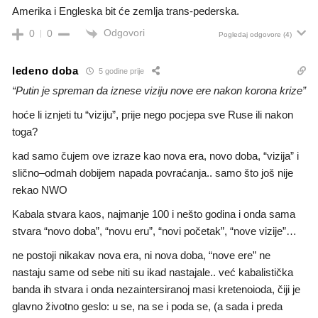
Amerika i Engleska bit će zemlja trans-pederska.
Odgovori
0
0
Pogledaj odgovore
(4)
ledeno doba
5 godine prije
“Putin je spreman da iznese viziju nove ere nakon korona krize”
hoće li iznjeti tu “viziju”, prije nego pocjepa sve Ruse ili nakon
toga?
kad samo čujem ove izraze kao nova era, novo doba, “vizija” i
slično–odmah dobijem napada povraćanja.. samo što još nije
rekao NWO
Kabala stvara kaos, najmanje 100 i nešto godina i onda sama
stvara “novo doba”, “novu eru”, “novi početak”, “nove vizije”…
ne postoji nikakav nova era, ni nova doba, “nove ere” ne
nastaju same od sebe niti su ikad nastajale.. već kabalistička
banda ih stvara i onda nezaintersiranoj masi kretenoioda, čiji je
glavno životno geslo: u se, na se i poda se, (a sada i preda