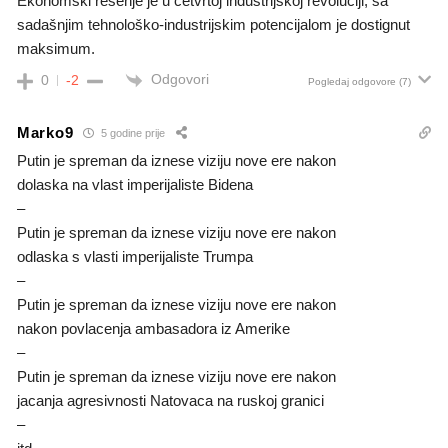
Ekonomski rešenje je u četvrtoj industrijskoj revoluciji, sa
sadašnjim tehnološko-industrijskim potencijalom je dostignut
maksimum.
Odgovori
0
-2
Pogledaj odgovore
(7)
Marko9
5 godine prije
Putin je spreman da iznese viziju nove ere nakon
dolaska na vlast imperijaliste Bidena
–
Putin je spreman da iznese viziju nove ere nakon
odlaska s vlasti imperijaliste Trumpa
–
Putin je spreman da iznese viziju nove ere nakon
nakon povlacenja ambasadora iz Amerike
–
Putin je spreman da iznese viziju nove ere nakon
jacanja agresivnosti Natovaca na ruskoj granici
–