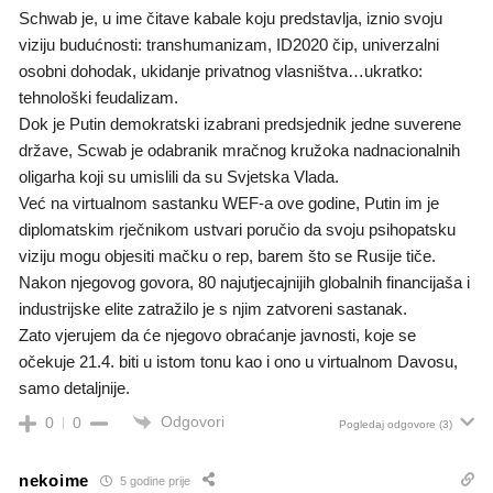
Schwab je, u ime čitave kabale koju predstavlja, iznio svoju
viziju budućnosti: transhumanizam, ID2020 čip, univerzalni
osobni dohodak, ukidanje privatnog vlasništva…ukratko:
tehnološki feudalizam.
Dok je Putin demokratski izabrani predsjednik jedne suverene
države, Scwab je odabranik mračnog kružoka nadnacionalnih
oligarha koji su umislili da su Svjetska Vlada.
Već na virtualnom sastanku WEF-a ove godine, Putin im je
diplomatskim rječnikom ustvari poručio da svoju psihopatsku
viziju mogu objesiti mačku o rep, barem što se Rusije tiče.
Nakon njegovog govora, 80 najutjecajnijih globalnih financijaša i
industrijske elite zatražilo je s njim zatvoreni sastanak.
Zato vjerujem da će njegovo obraćanje javnosti, koje se
očekuje 21.4. biti u istom tonu kao i ono u virtualnom Davosu,
samo detaljnije.
Odgovori
0
0
Pogledaj odgovore
(3)
nekoime
5 godine prije