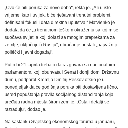
„Ovo će biti poruka za novo doba“, rekla je. „Ali u isto
vrijeme, kao i uvijek, biće rješavani trenutni problemi,
definisani fokusi i data direktna uputstva.“ Matvienko je
dodala da će „u trenutnom teškom okruženju sa kojim se
suočava svijet, a koji dolazi sa mnogim preprekama za
zemlje, uključujući Rusiju“, obraćanje postati „najvažniji
politički i javni događaj“.
Putin bi 21. aprila trebalo da razgovara sa nacionalnim
parlamentom, koji obuhvata i Senat i donji dom, Državnu
dumu, portparol Kremlja Dmitrij Peskov otkrio je u
ponedjeljak da će godišnja poruka biti dostavljena lično,
usred popuštanja pravila socijalnog distanciranja koja
uređuju radna mjesta širom zemlje. „Ostali detalji se
razrađuju“, dodao je.
Na sastanku Svjetskog ekonomskog foruma u ​​januaru,