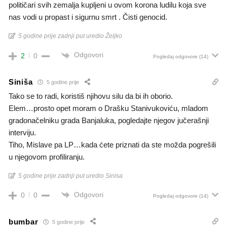
političari svih zemalja kupljeni u ovom korona ludilu koja sve
nas vodi u propast i sigurnu smrt . Čisti genocid.
5 godine prije zadnji put uredio Željko
Odgovori
2
0
Pogledaj odgovore
(14)
Siniša
5 godine prije
Tako se to radi, koristiš njihovu silu da bi ih oborio.
Elem…prosto opet moram o Drašku Stanivukoviću, mladom
gradonačelniku grada Banjaluka, pogledajte njegov jučerašnji
interviju.
Tiho, Mislave pa LP…kada ćete priznati da ste možda pogrešili
u njegovom profiliranju.
5 godine prije zadnji put uredio Sinisa
Odgovori
0
0
Pogledaj odgovore
(14)
bumbar
5 godine prije