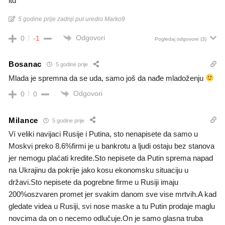
itd
5 godine prije zadnji put uredio Marko9
Odgovori
0
-1
Pogledaj odgovore
(3)
Bosanac
5 godine prije
Mlada je spremna da se uda, samo još da nađe mladoženju
Odgovori
0
0
Milance
5 godine prije
Ví veliki navijaci Rusije i Putina, sto nenapisete da samo u
Moskvi preko 8.6%firmi je u bankrotu a ljudi ostaju bez stanova
jer nemogu plaćati kredite.Sto nepisete da Putin sprema napad
na Ukrajinu da pokrije jako kosu ekonomsku situaciju u
državi.Sto nepisete da pogrebne firme u Rusiji imaju
200%oszvaren promet jer svakim danom sve vise mrtvih.A kad
gledate videa u Rusiji, svi nose maske a tu Putin prodaje maglu
novcima da on o necemo odlučuje.On je samo glasna truba