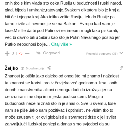
onih tko s kim vlada sto ceka Rusiju u budućnosti i ruski narod,
glad, bijeda i umiranje,ratovanje.Svakom diktatoru bio je kraj a
biti će i njegov kraj.Ako toliko volite Rusiju, tek do Rusije pa
tamo zivite ali nevracsjte se na Balkan i Evropu kad vam je
lose.Mislite da bi pod Putinovi rezimeom mogli tako piskarati,
vec bi davno bili u Sibiru kao sto je Putin Navalnego poslao jer
Putko nepodnosi bolje
…
Čitaj više »
Odgovori
0
-3
Pogledaj odgovore
(33)
Željko
5 godine prije
Znanost je otišla jako daleko od onog što mi znamo i nažalost
ta znanost se koristi protiv čovjeka već godinama. Ima i onih
dobrih znanstvenika ali oni nemogu doći do izražaja jer su
cenzurirani i ne daju im mjesta pod suncem. Mnogi u
budućnosti neće ni znati što ih je snašlo. Sve u svemu, loše
nam se piše ,iako sam pozitivac i optimist , ne vidim tko to
može zaustaviti jer ovi globalisti u stvarnosti drže cijeli svijet
zahvaljujući ljudskoj pohlepi a danas smo svjedoci da su