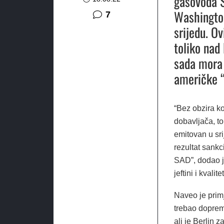
gasovoda S
Washington
komentara
7
srijedu.
Ov
toliko nad
sada mora 
američke 
“Bez obzira k
dobavljača, to
emitovan u sri
rezultat sankc
SAD”, dodao j
jeftini i kvalite
Naveo je primj
trebao doprem
ali je Berlin z