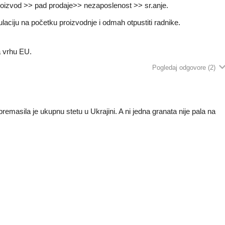
proizvod >> pad prodaje>> nezaposlenost >> sr.anje.
laciju na početku proizvodnje i odmah otpustiti radnike.
a vrhu EU.
Pogledaj odgovore
(2)
masila je ukupnu stetu u Ukrajini. A ni jedna granata nije pala na