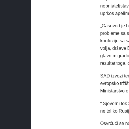
neprijateljsta
uprkos apelima
„Gasovod je bi
probleme sa s
konfuzije sa s
volja, države 
glavnim grado
rezultat toga,
SAD izvozi teč
evropsko trži
Ministarstvo 
“ Sjeverni tok
ne toliko Rusi
Osvrćući se n