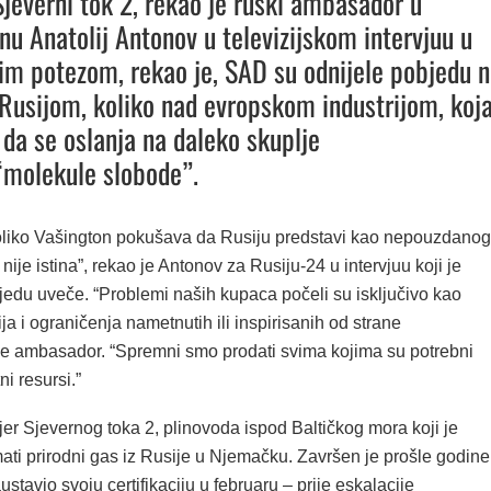
jeverni tok 2, rekao je ruski ambasador u
u Anatolij Antonov u televizijskom intervjuu u
im potezom, rekao je, SAD su odnijele pobjedu 
 Rusijom, koliko nad evropskom industrijom, koj
da se oslanja na daleko skuplje
“molekule slobode”.
oliko Vašington pokušava da Rusiju predstavi kao nepouzdanog
 nije istina”, rekao je Antonov za Rusiju-24 u intervjuu koji je
jedu uveče. “Problemi naših kupaca počeli su isključivo kao
ija i ograničenja nametnutih ili inspirisanih od strane
e ambasador. “Spremni smo prodati svima kojima su potrebni
tni resursi.”
er Sjevernog toka 2, plinovoda ispod Baltičkog mora koji je
ati prirodni gas iz Rusije u Njemačku. Završen je prošle godine
austavio svoju certifikaciju u februaru – prije eskalacije