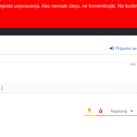
mjesto uvjeravanja. Ako nemate ideju, ne komentirajte. Ne bude
Prijavite se
3000
+]
Najstariji