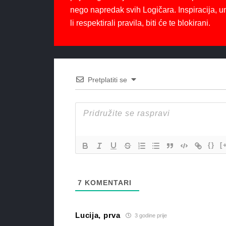
nego napredak svih Logičara. Inspiracija, u
li respektirali pravila, biti će te blokirani.
Pretplatiti se
{}
[
7
KOMENTARI
Lucija, prva
3 godine prije