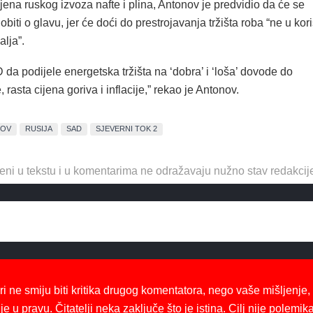
jena ruskog izvoza nafte i plina, Antonov je predvidio da će se
obiti o glavu, jer će doći do prestrojavanja tržišta roba “ne u kori
lja”.
da podijele energetska tržišta na ‘dobra’ i ‘loša’ dovode do
, rasta cijena goriva i inflacije,” rekao je Antonov.
NOV
RUSIJA
SAD
SJEVERNI TOK 2
eni u tekstu i u komentarima ne odražavaju nužno stav redakcij
ri ne smiju biti kritika drugog komentatora, nego vaše mišljenje,
je u pravu. Čitatelji neka zaključe što je istina. Cilj nije polemika