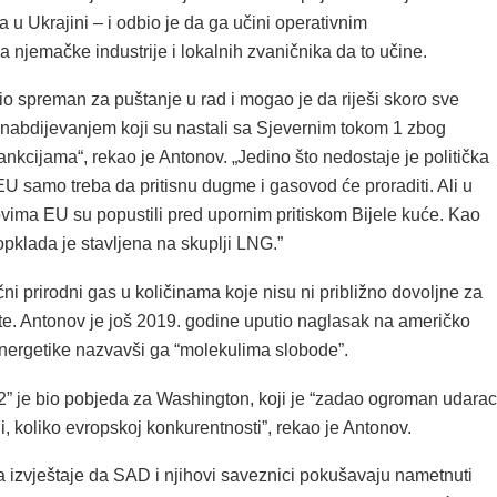
va u Ukrajini – i odbio je da ga učini operativnim
 njemačke industrije i lokalnih zvaničnika da to učine.
o spreman za puštanje u rad i mogao je da riješi skoro sve
nabdijevanjem koji su nastali sa Sjevernim tokom 1 zbog
ankcijama“, rekao je Antonov. „Jedino što nedostaje je politička
EU samo treba da pritisnu dugme i gasovod će proraditi. Ali u
vima EU su popustili pred upornim pritiskom Bijele kuće. Kao
 opklada je stavljena na skuplji LNG.”
ni prirodni gas u količinama koje nisu ni približno dovoljne za
šte. Antonov je još 2019. godine uputio naglasak na američko
energetike nazvavši ga “molekulima slobode”.
 2” je bio pobjeda za Washington, koji je “zadao ogroman udarac
ji, koliko evropskoj konkurentnosti”, rekao je Antonov.
a izvještaje da SAD i njihovi saveznici pokušavaju nametnuti