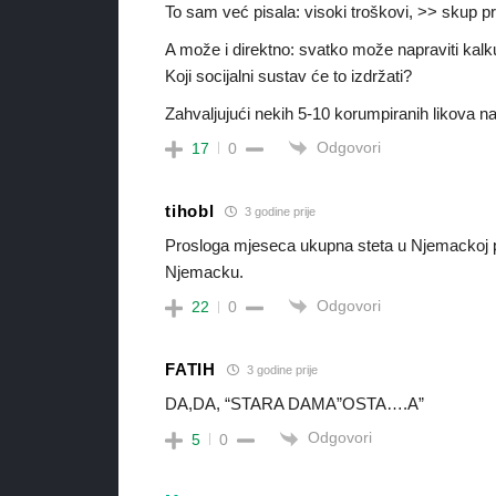
To sam već pisala: visoki troškovi, >> skup 
A može i direktno: svatko može napraviti kalku
Koji socijalni sustav će to izdržati?
Zahvaljujući nekih 5-10 korumpiranih likova n
Odgovori
17
0
tihobl
3 godine prije
Prosloga mjeseca ukupna steta u Njemackoj pre
Njemacku.
Odgovori
22
0
FATIH
3 godine prije
DA,DA, “STARA DAMA”OSTA….A”
Odgovori
5
0