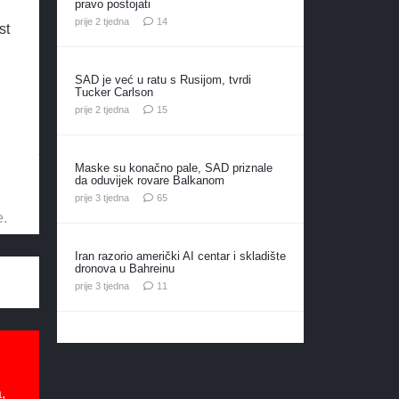
pravo postojati
komentara
prije 2 tjedna
14
st
SAD je već u ratu s Rusijom, tvrdi
Tucker Carlson
komentara
prije 2 tjedna
15
Maske su konačno pale, SAD priznale
da oduvijek rovare Balkanom
komentara
prije 3 tjedna
65
e.
Iran razorio američki AI centar i skladište
dronova u Bahreinu
komentara
prije 3 tjedna
11
,