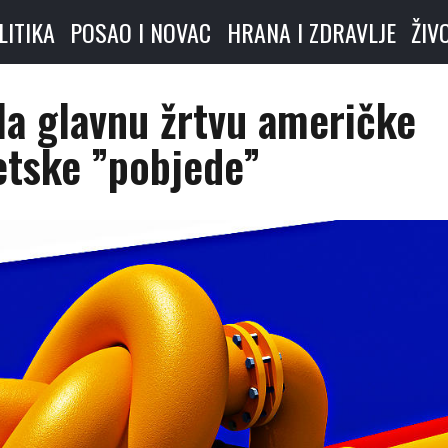
LITIKA
POSAO I NOVAC
HRANA I ZDRAVLJE
ŽIV
la glavnu žrtvu američke
etske ”pobjede”