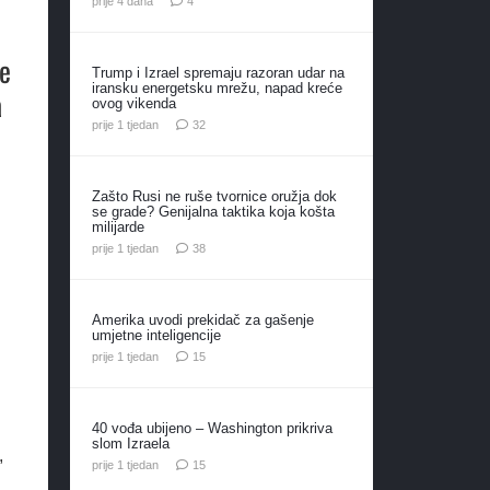
prije 4 dana
4
ne
Trump i Izrael spremaju razoran udar na
iransku energetsku mrežu, napad kreće
a
ovog vikenda
komentara
prije 1 tjedan
32
Zašto Rusi ne ruše tvornice oružja dok
se grade? Genijalna taktika koja košta
milijarde
komentara
prije 1 tjedan
38
Amerika uvodi prekidač za gašenje
umjetne inteligencije
komentara
prije 1 tjedan
15
40 vođa ubijeno – Washington prikriva
slom Izraela
,
komentara
prije 1 tjedan
15