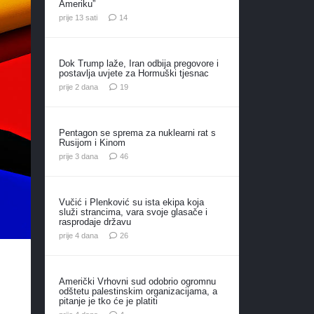
Ameriku”
komentara
prije 13 sati
14
Dok Trump laže, Iran odbija pregovore i
postavlja uvjete za Hormuški tjesnac
komentara
prije 2 dana
19
Pentagon se sprema za nuklearni rat s
Rusijom i Kinom
komentara
prije 3 dana
46
Vučić i Plenković su ista ekipa koja
služi strancima, vara svoje glasače i
rasprodaje državu
komentara
prije 4 dana
26
Američki Vrhovni sud odobrio ogromnu
odštetu palestinskim organizacijama, a
pitanje je tko će je platiti
komentara