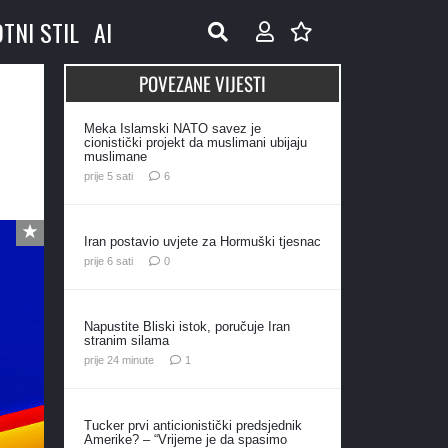
OTNI STIL
AI
POVEZANE VIJESTI
Meka Islamski NATO savez je
cionistički projekt da muslimani ubijaju
muslimane
komentara
prije 5 sati
6
Iran postavio uvjete za Hormuški tjesnac
prije 6 sati
0
Napustite Bliski istok, poručuje Iran
stranim silama
komentar
prije 24 minute
1
Tucker prvi anticionistički predsjednik
Amerike? – “Vrijeme je da spasimo