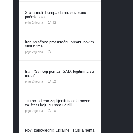
Srbija moli Trumpa da mu suvereno
počeše jaja
komentara
prije 2 tjedna
32
Iran pojačava protuzračnu obranu novim
sustavima
komentara
prije 2 tjedna
11
Iran: “Svi koji pomaži SAD, legitimna su
meta”
komentara
prije 2 tjedna
12
Trump: Idemo zaplijeniti iranski novac
za štetu koju su nam učinili
komentara
prije 2 tjedna
10
Novi zapovjednik Ukrajine: “Rusija nema