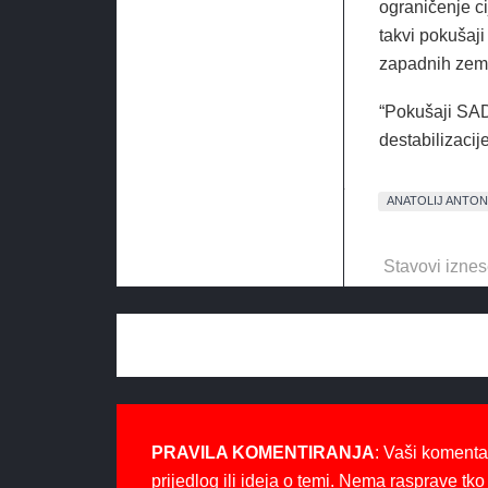
ograničenje ci
takvi pokušaji 
zapadnih zema
“Pokušaji SAD 
destabilizacije
ANATOLIJ ANTO
Stavovi iznes
PRAVILA KOMENTIRANJA
: Vaši komenta
prijedlog ili ideja o temi. Nema rasprave tko 