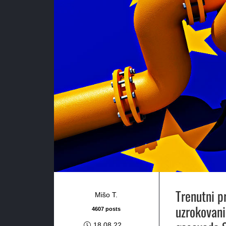
Trenutni 
Mišo T.
uzrokovani
4607 posts
18.08.22