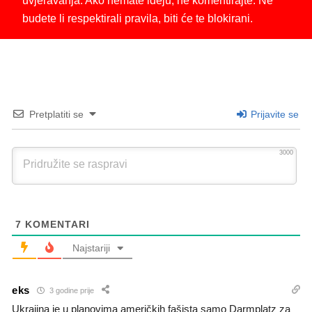
uvjeravanja. Ako nemate ideju, ne komentirajte. Ne
budete li respektirali pravila, biti će te blokirani.
Pretplatiti se
Prijavite se
3000
7
KOMENTARI
Najstariji
eks
3 godine prije
Ukrajina je u planovima američkih fašista samo Darmplatz za