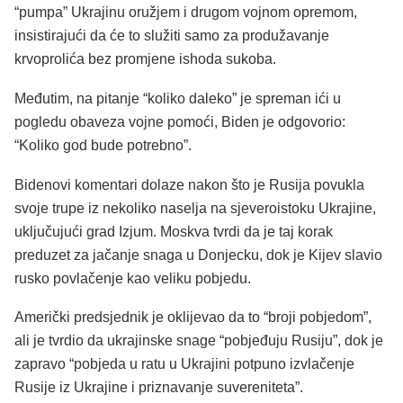
“pumpa” Ukrajinu oružjem i drugom vojnom opremom,
insistirajući da će to služiti samo za produžavanje
krvoprolića bez promjene ishoda sukoba.
Međutim, na pitanje “koliko daleko” je spreman ići u
pogledu obaveza vojne pomoći, Biden je odgovorio:
“Koliko god bude potrebno”.
Bidenovi komentari dolaze nakon što je Rusija povukla
svoje trupe iz nekoliko naselja na sjeveroistoku Ukrajine,
uključujući grad Izjum. Moskva tvrdi da je taj korak
preduzet za jačanje snaga u Donjecku, dok je Kijev slavio
rusko povlačenje kao veliku pobjedu.
Američki predsjednik je oklijevao da to “broji pobjedom”,
ali je tvrdio da ukrajinske snage “pobjeđuju Rusiju”, dok je
zapravo “pobjeda u ratu u Ukrajini potpuno izvlačenje
Rusije iz Ukrajine i priznavanje suvereniteta”.