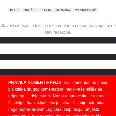
BIDEN
ORUŽJE
RUSIJA
UKRAJINA
VOJNA POMOĆ
Stavovi izneseni u tekstu i u komentarima ne odražavaju nužno
stav redakcije.
PRAVILA KOMENTIRANJA
: Vaši komentari ne smiju
biti kritika drugog komentatora, nego vaše mišljenje,
prijedlog ili ideja o temi. Nema rasprave tko je u pravu.
Čitatelji neka zaključe što je istina. Cilj nije polemika,
nego napredak svih Logičara. Inspiracija, umjesto