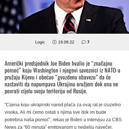
komentara
Logic
19.09.22
7
Američki predsjednik Joe Biden hvalio je “značajnu
pomoć” koju Washington i njegovi saveznici iz NATO-a
pružaju Kijevu i obećao “gvozdenu obavezu” da će
nastaviti da napumpava Ukrajinu oružjem dok ona ne
povrati cijelu svoju teritoriju od Rusije.
“Cijena koju ukrajinski narod plaća za ovaj rat je izuzetno
visoka. Ali mi ćemo ostati s njima sve dok im bude
potrebna naša pomoć”, rekao je Biden u intervjuu za CBS
News za “60 minuta” emitovanom u nedjelju navečer.