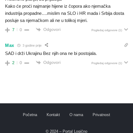
Kako će proći najmanje hijene iz čopora ako njemačka
industrija propadne….mislim na SLO i HR mada i Srbija dosta
posluje sa njemačkom ali ne u tolikoj mjeri.
Odgovori
7
0
Pogledaj odgovore
(1)
Max
3 godine prije
SAD i drži Ukrajinu Bez njih ona ne bi postojala.
Odgovori
2
0
Pogledaj odgovore
(1)
Početna
Kontakt
O nama
Privatnost
© 2024 – Portal Logično