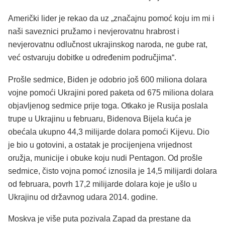
Američki lider je rekao da uz „značajnu pomoć koju im mi i
naši saveznici pružamo i nevjerovatnu hrabrost i
nevjerovatnu odlučnost ukrajinskog naroda, ne gube rat,
već ostvaruju dobitke u određenim područjima“.
Prošle sedmice, Biden je odobrio još 600 miliona dolara
vojne pomoći Ukrajini pored paketa od 675 miliona dolara
objavljenog sedmice prije toga. Otkako je Rusija poslala
trupe u Ukrajinu u februaru, Bidenova Bijela kuća je
obećala ukupno 44,3 milijarde dolara pomoći Kijevu. Dio
je bio u gotovini, a ostatak je procijenjena vrijednost
oružja, municije i obuke koju nudi Pentagon. Od prošle
sedmice, čisto vojna pomoć iznosila je 14,5 milijardi dolara
od februara, povrh 17,2 milijarde dolara koje je ušlo u
Ukrajinu od državnog udara 2014. godine.
Moskva je više puta pozivala Zapad da prestane da