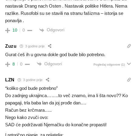
nastavak Drang nach Osten . Nastavak politike Hitlera. Nema
razlike. Rusofobi su se stavili na stranu fašizma – istorija se
ponavlja .
Odgovori
10
0
Zuzu
3 godine prije
Gurat ćeš ih u govna dokle god bude bilo potrebno.
Odgovori
8
0
Pogledaj odgovore
(1)
LZN
3 godine prije
“koliko god bude potrebno”
Do zadnjeg ukrajinca……..to več znamo, ima li šta novo?? Ko
papagaji, trla baba lan da joj prođe dan….
Račun bez krčmara…..
Nego kako zvuči ovo:
SAD će podržavati Njemačku do konačne propasti!
I retorično pianje, za prijatelja: