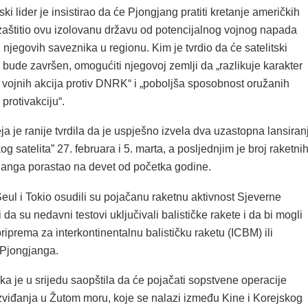
ki lider je insistirao da će Pjongjang pratiti kretanje američkih
 zaštitio ovu izolovanu državu od potencijalnog vojnog napada
njegovih saveznika u regionu. Kim je tvrdio da će satelitski
 bude završen, omogućiti njegovoj zemlji da „razlikuje karakter
h vojnih akcija protiv DNRK“ i „poboljša sposobnost oružanih
protivakciju“.
a je ranije tvrdila da je uspješno izvela dva uzastopna lansiran
og satelita” 27. februara i 5. marta, a posljednjim je broj raketni
janga porastao na devet od početka godine.
eul i Tokio osudili su pojačanu raketnu aktivnost Sjeverne
 da su nedavni testovi uključivali balističke rakete i da bi mogli
priprema za interkontinentalnu balističku raketu (ICBM) ili
 Pjongjanga.
a je u srijedu saopštila da će pojačati sopstvene operacije
izviđanja u Žutom moru, koje se nalazi između Kine i Korejskog