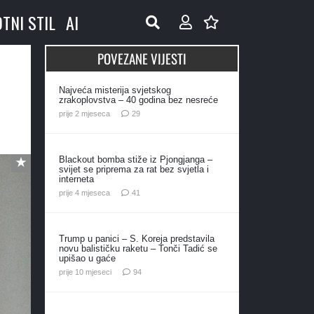
OTNI STIL
AI
POVEZANE VIJESTI
Najveća misterija svjetskog
zrakoplovstva – 40 godina bez nesreće
komentara
prije 2 mjeseca
29
Blackout bomba stiže iz Pjongjanga –
svijet se priprema za rat bez svjetla i
interneta
komentar
prije 4 mjeseca
41
Trump u panici – S. Koreja predstavila
novu balističku raketu – Tonči Tadić se
upišao u gaće
komentara
prije 10 mjeseci
94