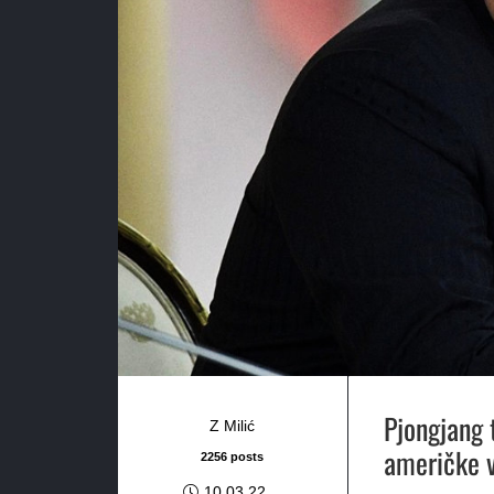
Pjongjang 
Z Milić
američke v
2256 posts
10.03.22