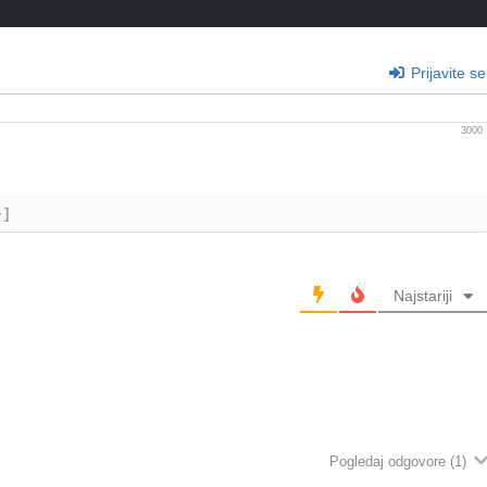
Prijavite se
3000
+]
Najstariji
Pogledaj odgovore
(1)