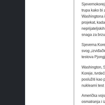
Sjevernokorejs
trupa kako bi
Washingtona i 
projekat, kada
neprijateljski
snaga za brzu 
Sjeverna Korej
svog „izviđačk
testova Pjong
Washington, S
Koreje, tvrdeći
poslužiti kao 
nuklearni test
Američka vojsk
osmatranja i 