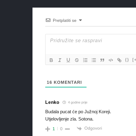
Pretplatiti se
{}
[
16
KOMENTARI
Lenko
4 godine prije
Budala pucat će po Južnoj Koreji.
Utjelovljenje zla. Sotona.
Odgovori
1
0