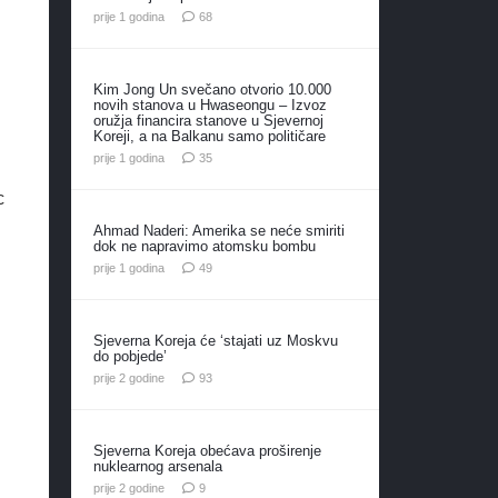
komentara
prije 1 godina
68
Kim Jong Un svečano otvorio 10.000
novih stanova u Hwaseongu – Izvoz
oružja financira stanove u Sjevernoj
Koreji, a na Balkanu samo političare
komentara
prije 1 godina
35
c
Ahmad Naderi: Amerika se neće smiriti
dok ne napravimo atomsku bombu
komentara
prije 1 godina
49
Sjeverna Koreja će ‘stajati uz Moskvu
do pobjede’
komentara
prije 2 godine
93
Sjeverna Koreja obećava proširenje
nuklearnog arsenala
komentara
prije 2 godine
9