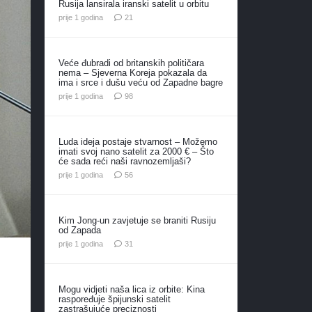
Rusija lansirala iranski satelit u orbitu
komentar
prije 1 godina
21
Veće đubradi od britanskih političara
nema – Sjeverna Koreja pokazala da
ima i srce i dušu veću od Zapadne bagre
komentara
prije 1 godina
98
Luda ideja postaje stvarnost – Možemo
imati svoj nano satelit za 2000 € – Što
će sada reći naši ravnozemljaši?
komentara
prije 1 godina
56
Kim Jong-un zavjetuje se braniti Rusiju
od Zapada
komentar
prije 1 godina
31
Mogu vidjeti naša lica iz orbite: Kina
raspoređuje špijunski satelit
zastrašujuće preciznosti