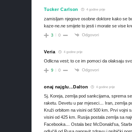
Tucker Carlson
4 godine prije
zamisljam njegove osobne doktore kako se b
kaze-ne.ne smijete to jesti i morate se vise kr
Odgovori
3
0
Veria
4 godine prije
Odlicna vest; to ce im pomoci da olaksaju sv
Odgovori
9
0
onaj najglu...Dalton
4 godine prije
Sj. Koreja, zemlja pod sankcijama, sprema se la
raketu. Devetu u par mjeseci… Iran, zemlja pod
Kruži orbitom na visini od 500 km. Prvi vojni sa
visini od 425 km. Rusija postala zemlja sa na
Facebooka… Ostala bez McDonald’sa, Starbu
odlučili od Rusa napravit zdravu i psihički no