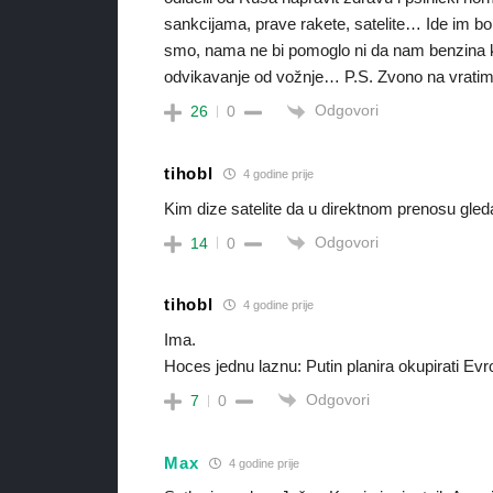
sankcijama, prave rakete, satelite… Ide im bo
smo, nama ne bi pomoglo ni da nam benzina kre
odvikavanje od vožnje… P.S. Zvono na vrati
Odgovori
26
0
tihobl
4 godine prije
Kim dize satelite da u direktnom prenosu gl
Odgovori
14
0
tihobl
4 godine prije
Ima.
Hoces jednu laznu: Putin planira okupirati Ev
Odgovori
7
0
Max
4 godine prije