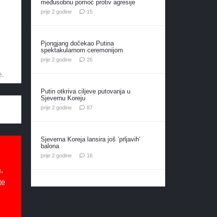
međusobnu pomoć protiv agresije
komentara
prije 2 godine
15
Pjongjang dočekao Putina
spektakularnom ceremonijom
komentara
prije 2 godine
26
e.
Putin otkriva ciljeve putovanja u
Sjevernu Koreju
komentara
prije 2 godine
87
Sjeverna Koreja lansira još ‘prljavih’
balona
komentara
prije 2 godine
16
,
te