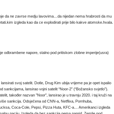
oje da ne zavrse medju lavovima…da nijedan nema hrabrosti da mu
etati.kim izgleda kao da ce explodirati prije bilo kakve atomske.hvala.
oje odbrambene napore, stalno pod pritiskom zlobne imperije(usra)
nsirati svoj satelit. Dotle, Drug Kim ubija vrijeme pa je opet ispalio
 sankcijama, lansirao vojni satelit “Noor-2” (“Božansko svjetlo”).
telit, također nazvan ”Noor”, lansirao je u travnju 2020. i taj kruži na
jviše sankcija. Odsječena od CNN-a, Netflixa, Pornhuba,
cksa, Coca-Cole, Pepsi, Pizza Huta, KFC-a… Amerikanci izgleda
rmalnu naciju. Izgleda da bez sankcija nema naprid. Zemlje pod