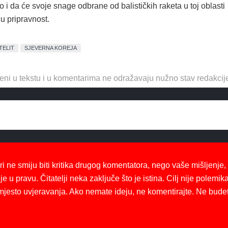
o i da će svoje snage odbrane od balističkih raketa u toj oblasti
ću pripravnost.
TELIT
SJEVERNA KOREJA
eni u tekstu i u komentarima ne odražavaju nužno stav redakcij
ri ne smiju biti kritika drugog komentatora, nego vaše mišljenje,
je u pravu. Čitatelji neka zaključe što je istina. Cilj nije polemika
mjesto uvjeravanja. Ako nemate ideju, ne komentirajte. Ne bude