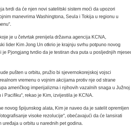
a tvrdi da će njen novi satelitski sistem moći da upozori
ojnim manevrima Washingtona, Seula i Tokija u regionu u
enu“.
koje je u četvrtak prenijela državna agencija KCNA,
ki lider Kim Jong Un otkrio je krajnju svrhu potpuno novog
oji je Pjongjang tvrdio da je testiran dva puta u posljednjih mjese
bude pušten u orbitu, pružio bi sjevernokorejskoj vojsci
u realnom vremenu o vojnim akcijama protiv nje od strane
rupa američkog imperijalizma i njihovih vazalnih snaga u Južnoj
 i Pacifiku“, rekao je Kim, izvijestila je KCNA.
ine novog špijunskog alata, Kim je naveo da je satelit opremljen
tografisanje visoke rezolucije“, obećavajući da će lansirati
 uređaja u orbitu u narednih pet godina.