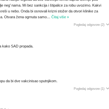
lje neg’ nama. Mi bez sankcija i štipalice za robu uvozimo. Kakvi
ši u nebo. Onda bi osnovali krizni stožer da otvori klinike za
ma. Otvara žena ogrnuta samo
…
Čitaj više »
Pogledaj odgovore
(2)
eda kako SAD propada.
ropu da bi dve vakcinisao sputnjikom.
Pogledaj odgovore
(1)