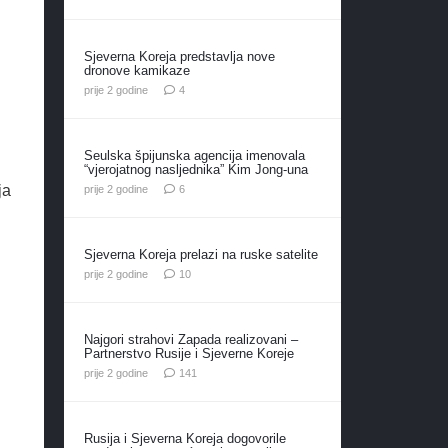
Sjeverna Koreja predstavlja nove
dronove kamikaze
komentara
prije 2 godine
4
Seulska špijunska agencija imenovala
“vjerojatnog nasljednika” Kim Jong-una
komentara
ja
prije 2 godine
6
h
Sjeverna Koreja prelazi na ruske satelite
komentara
prije 2 godine
10
Najgori strahovi Zapada realizovani –
Partnerstvo Rusije i Sjeverne Koreje
komentar
prije 2 godine
141
Rusija i Sjeverna Koreja dogovorile