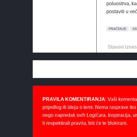
poluostrva, ka
postaviti u ve
PRAĆENJE
SA
Stavovi iznes
PRAVILA KOMENTIRANJA
: Vaši komenta
prijedlog ili ideja o temi. Nema rasprave tko 
nego napredak svih Logičara. Inspiracija, u
li respektirali pravila, biti će te blokirani.