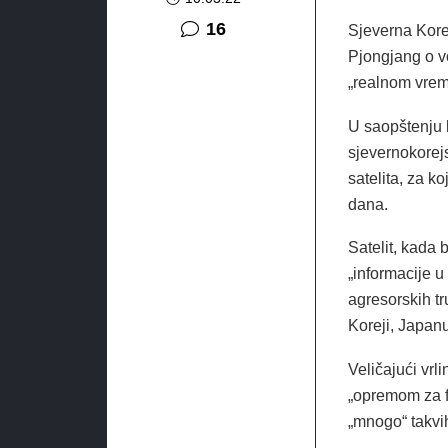
komentara
16
Sjeverna Korej
Pjongjang o v
„realnom vrem
U saopštenju 
sjevernokorejs
satelita, za k
dana.
Satelit, kada 
„informacije 
agresorskih t
Koreji, Japanu
Veličajući vrl
„opremom za fo
„mnogo“ takvih