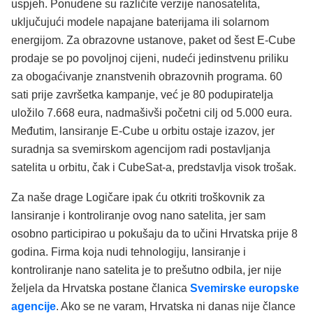
uspjeh. Ponudene su različite verzije nanosatelita,
uključujući modele napajane baterijama ili solarnom
energijom. Za obrazovne ustanove, paket od šest E-Cube
prodaje se po povoljnoj cijeni, nudeći jedinstvenu priliku
za obogaćivanje znanstvenih obrazovnih programa. 60
sati prije završetka kampanje, već je 80 podupiratelja
uložilo 7.668 eura, nadmašivši početni cilj od 5.000 eura.
Međutim, lansiranje E-Cube u orbitu ostaje izazov, jer
suradnja sa svemirskom agencijom radi postavljanja
satelita u orbitu, čak i CubeSat-a, predstavlja visok trošak.
Za naše drage Logičare ipak ću otkriti troškovnik za
lansiranje i kontroliranje ovog nano satelita, jer sam
osobno participirao u pokušaju da to učini Hrvatska prije 8
godina. Firma koja nudi tehnologiju, lansiranje i
kontroliranje nano satelita je to prešutno odbila, jer nije
željela da Hrvatska postane članica
Svemirske europske
agencije
. Ako se ne varam, Hrvatska ni danas nije člance