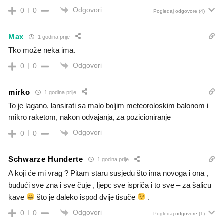
Odgovori
0
0
Pogledaj odgovore
(4)
Max
1 godina prije
Tko može neka ima.
Odgovori
0
0
mirko
1 godina prije
To je lagano, lansirati sa malo boljim meteoroloskim balonom i
mikro raketom, nakon odvajanja, za pozicioniranje
Odgovori
0
0
Schwarze Hunderte
1 godina prije
A koji će mi vrag ? Pitam staru susjedu što ima novoga i ona ,
budući sve zna i sve čuje , ljepo sve ispriča i to sve – za šalicu
kave
što je daleko ispod dvije tisuče
.
Odgovori
0
0
Pogledaj odgovore
(1)