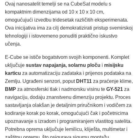
Ovaj nanosatelit temelji se na CubeSat modelu s
kompaktnim dimenzijama od 10 x 10 x 10 cm,
omogućujući izvedbu tridesetak različitih eksperimenata.
Ova inicijativa ima za cilj demokratizirati pristup svemirskoj
tehnologiji i istovremeno ponuditi praktično iskustvo
učenja.
E-Cube se ističe bogatstvom svojih komponenti. Komplet
uključuje
sustav napajanja,
solarnu ploču
i
misijsku
karticu
za automatizaciju zadataka i prijenos podataka na
Zemlju. Ugrađeni senzori, poput
DHT11
za praćenje klime,
BMP
za atmosferski tlak i nadmorsku visinu te
GY-521
za
navigaciju, dodaju znanstvenu dimenziju projektu. Proces
sastavljanja olakšan je detaljnim priručnikom i vodičem za
kodiranje korak po korak, omogućujući čak i početnicima
upoznavanje s izradom i programiranjem vlastitog satelita.
Potrebna oprema uključuje lemilicu, kliješta, multimetar i
zaštitnu opremu, što osigurava sigurnu montažu.