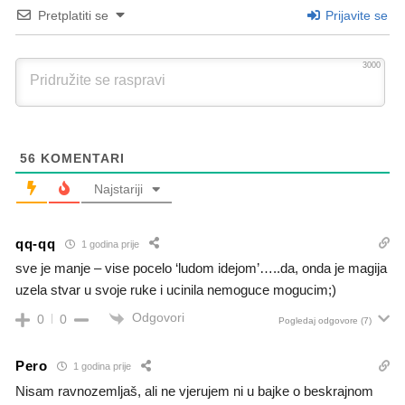
Pretplatiti se
Prijavite se
3000
56
KOMENTARI
Najstariji
qq-qq
1 godina prije
sve je manje – vise pocelo ‘ludom idejom’…..da, onda je magija
uzela stvar u svoje ruke i ucinila nemoguce mogucim;)
Odgovori
0
0
Pogledaj odgovore
(7)
Pero
1 godina prije
Nisam ravnozemljaš, ali ne vjerujem ni u bajke o beskrajnom