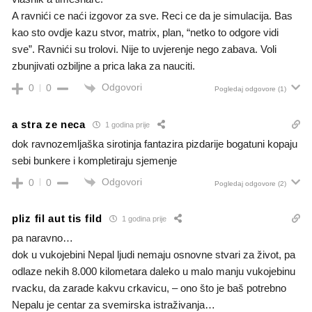
A ravni
ć
i ce na
ć
i izgovor za sve. Reci ce da je simulacija. Bas
kao sto ovdje kazu stvor, matrix, plan, “netko to odgore vidi
sve”. Ravni
ći su trolovi. Nije to uvjerenje nego zabava. Voli
zbunjivati ozbiljne a prica laka za nauciti.
Odgovori
0
0
Pogledaj odgovore
(1)
a stra ze neca
1 godina prije
dok ravnozemljaška sirotinja fantazira pizdarije bogatuni kopaju
sebi bunkere i kompletiraju sjemenje
Odgovori
0
0
Pogledaj odgovore
(2)
pliz fil aut tis fild
1 godina prije
pa naravno…
dok u vukojebini Nepal ljudi nemaju osnovne stvari za život, pa
odlaze nekih 8.000 kilometara daleko u malo manju vukojebinu
rvacku, da zarade kakvu crkavicu, – ono što je baš potrebno
Nepalu je centar za svemirska istraživanja…