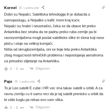
Kornel
1 godina prije
Dobri su Nepalci. Satelitska tehnologija ih je dobacila u
samoposlugu, a Nepalke u kafić meni kraj kuće.
Nepalci su hrabri i neustrašivi, čeka se da obave let preko
Antarktika bez straha da ne padnu preko ruba zemlje pa bi
ravnozemljašima mogli poslat satelitske slike tri slona koji nose
ploču i stoje na velikoj kornjači.
Ništa od okruglozemljaša, oni se boje leta preko Antarktika
zbog mogućnosti tehničkih problema i nepostojanja aerodroma
za prinudno slijetanje na Antarktiku.
Odgovori
0
0
Pajo
1 godina prije
To je Leo satelit E cube i HR vec ima takav satelit u orbiti. A za
ravnu zemlju cu ti samo reci da je taj satelit prenisko u orbiti da
bi vidio kuglu pa rekao evo vam slika.
Odgovori
0
0