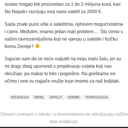
sustav mogao biti proizvedan za 1 do 2 milijuna eura, kao
što Nepalci razvijaju svoj nano satelit za 2000 €.
Sada znate puno više o satelitima, njihovim mogućnostima
i cijeni. Međutim, imamo jedan mali problem… Što ćemo s
našim ravnozemljašima koji ne vjeruju u satelite i fizičku
formu Zemlje?
Siguran sam da se neće naljutiti na moju malu šalu, jer su
mi dragi zbog upornosti u propitivanju svijeta koji nas
okružuje, pa makar to bilo i pogrešno. Na greškama svi
učimo i one su najjače oružje koje imamo za naš boljitak.
EDUKACIJA
NEPAL
SATELIT
SVEMIR
TEHNOLOGIJA
Stavovi izneseni u tekstu i u komentarima ne odražavaju nužno
stav redakcije.