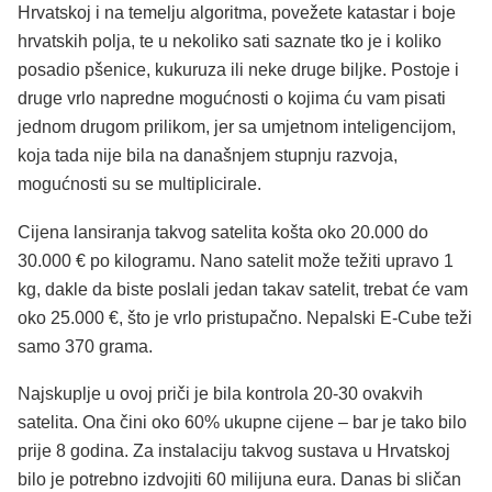
Hrvatskoj i na temelju algoritma, povežete katastar i boje
hrvatskih polja, te u nekoliko sati saznate tko je i koliko
posadio pšenice, kukuruza ili neke druge biljke. Postoje i
druge vrlo napredne mogućnosti o kojima ću vam pisati
jednom drugom prilikom, jer sa umjetnom inteligencijom,
koja tada nije bila na današnjem stupnju razvoja,
mogućnosti su se multiplicirale.
Cijena lansiranja takvog satelita košta oko 20.000 do
30.000 € po kilogramu. Nano satelit može težiti upravo 1
kg, dakle da biste poslali jedan takav satelit, trebat će vam
oko 25.000 €, što je vrlo pristupačno. Nepalski E-Cube teži
samo 370 grama.
Najskuplje u ovoj priči je bila kontrola 20-30 ovakvih
satelita. Ona čini oko 60% ukupne cijene – bar je tako bilo
prije 8 godina. Za instalaciju takvog sustava u Hrvatskoj
bilo je potrebno izdvojiti 60 milijuna eura. Danas bi sličan