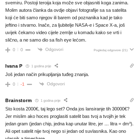
svemiru. Postoji teroija koja može sve objasniti koga zanima.
Molim autora članka da ovdje objavi fotografije sa sa satelita
koji će biti samo njegov ili barem od poznanika kad je tako
jeftino i stvarno. Inače, za ljubitelje NASA-e i Space X-a, još
uvijek čekamo video cijele zemlje u komadu kako se vrti i
slično, a ne samo dio sa fish eye lećom.
Odgovori
0
0
Pogledaj odgovore
(21)
Ivana P
1 godina prije
Još jedan način prikupljanja tuđeg znanja.
Odgovori
0
-1
Brainstorm
1 godina prije
Sto kosta 2000€, taj lego set? Onda jos lansiranje tih 30000€?
Jer mislim ako hoces proglasiti satelit bas tvoj a tvojih je tek
jedan gram (jedan chip, jedna kap unutar litre, jer … litra = dm
³).
Ali opet satelit nije tvoj nego si jedan od suvlasnika. Kao ono
vlasnik a timeshare.