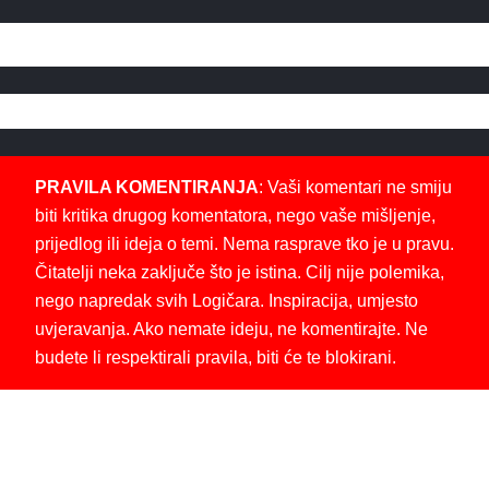
PRAVILA KOMENTIRANJA
: Vaši komentari ne smiju
biti kritika drugog komentatora, nego vaše mišljenje,
prijedlog ili ideja o temi. Nema rasprave tko je u pravu.
Čitatelji neka zaključe što je istina. Cilj nije polemika,
nego napredak svih Logičara. Inspiracija, umjesto
uvjeravanja. Ako nemate ideju, ne komentirajte. Ne
budete li respektirali pravila, biti će te blokirani.