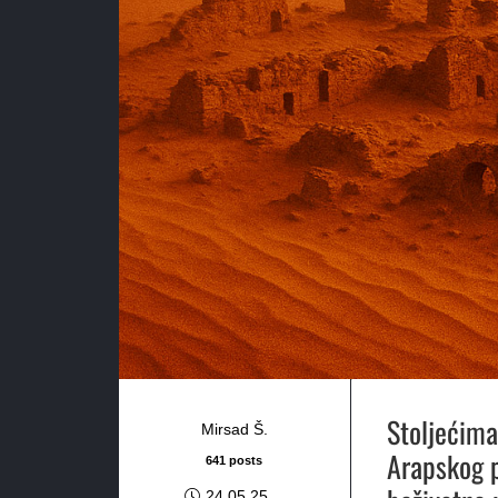
Stoljećima
Mirsad Š.
Arapskog p
641 posts
24.05.25