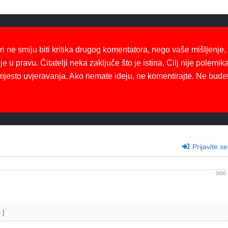
ri ne smiju biti kritika drugog komentatora, nego vaše mišljenje,
je u pravu. Čitatelji neka zaključe što je istina. Cilj nije polemika
mjesto uvjeravanja. Ako nemate ideju, ne komentirajte. Ne bude
Prijavite se
3000
+]