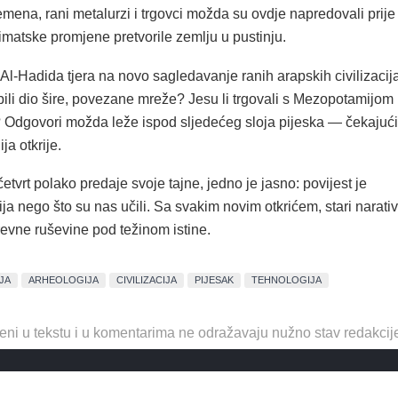
ena, rani metalurzi i trgovci možda su ovdje napredovali prije
imatske promjene pretvorile zemlju u pustinju.
Al-Hadida tjera na novo sagledavanje ranih arapskih civilizacija
i bili dio šire, povezane mreže? Jesu li trgovali s Mezopotamijom i
 Odgovori možda leže ispod sljedećeg sloja pijeska — čekajući
ja otkrije.
tvrt polako predaje svoje tajne, jedno je jasno: povijest je
ja nego što su nas učili. Sa svakim novim otkrićem, stari narativ
revne ruševine pod težinom istine.
JA
ARHEOLOGIJA
CIVILIZACIJA
PIJESAK
TEHNOLOGIJA
eni u tekstu i u komentarima ne odražavaju nužno stav redakcij