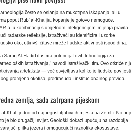
arheologija često se oslanja na mukotrpna iskapanja, ali u
ima poput Rub’ al-Khalija, kopanje je gotovo nemoguće.
AR-a, u kombinaciji s umjetnom inteligencijom, mijenja pravila
jući radarske refleksije, istraživači su identificirali uzorke
ljudsko oko, otkrivši čitave mreže ljudske aktivnosti ispod dina.
ja Saruq Al-Hadid ilustrira potencijal ovih tehnologija za
rheoloških istraživanja,” navodi istraživački tim. Ovo otkriće nij
tkrivanja artefakata — već osvjetljava koliko je ljudske povijesti
zbog promjena okoliša, predrasuda i institucionalnog previda.
edna zemlja, sada zatrpana pijeskom
al-Khali jedno od najnegostoljubivijih mjesta na Zemlji. No prij
to je bio drugačiji svijet. Geološki dokazi upućuju na razdoblja
stvarajući plitka jezera i omogućujući raznolika ekosustave.