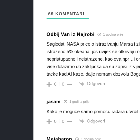
69
KOMENTARI
Odbij Van iz Najrobi
1 godina prije
Sagledati NASA price o istrazivanju Marsa i z
istrazeno 5% okeana, jos uvijek se otkrivaj
nepristupacne i neistrazene, kao ova npr…i on
vise dolazimo do zakljucka da su zapisi iz vje
tacke kad AI kaze, dalje nemam dozvolu Boga
Odgovori
0
0
jasam
1 godina prije
Kako je moguce samo pomocu radara utvrditi 
Odgovori
0
0
Metabaron
1 godina prije