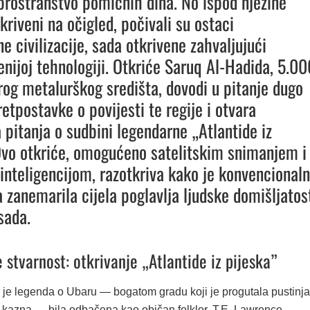
prostranstvo pomičnih dina. No ispod njezine
kriveni na očigled, počivali su ostaci
e civilizacije, sada otkrivene zahvaljujući
nijoj tehnologiji. Otkriće Saruq Al-Hadida, 5.00
rog metalurškog središta, dovodi u pitanje dugo
etpostavke o povijesti te regije i otvara
a pitanja o sudbini legendarne „Atlantide iz
Ovo otkriće, omogućeno satelitskim snimanjem i
nteligencijom, razotkriva kako je konvencional
a zanemarila cijela poglavlja ljudske domišljatos
sada.
 stvarnost: otkrivanje „Atlantide iz pijeska”
je legenda o Ubaru — bogatom gradu koji je progutala pustinja
kazna — bila odbačena kao običan folklor. T.E. Lawrence,