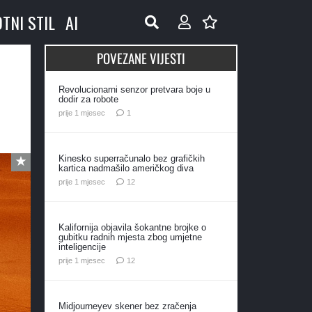
OTNI STIL
AI
POVEZANE VIJESTI
Revolucionarni senzor pretvara boje u
dodir za robote
komentar
prije 1 mjesec
1
Kinesko superračunalo bez grafičkih
kartica nadmašilo američkog diva
komentara
prije 1 mjesec
12
Kalifornija objavila šokantne brojke o
gubitku radnih mjesta zbog umjetne
inteligencije
komentara
prije 1 mjesec
12
Midjourneyev skener bez zračenja