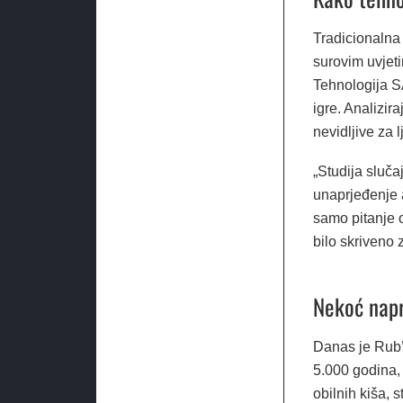
Tradicionalna 
surovim uvjet
Tehnologija S
igre. Analizira
nevidljive za 
„Studija sluča
unaprjeđenje a
samo pitanje o
bilo skriveno 
Nekoć napr
Danas je Rub’ 
5.000 godina, 
obilnih kiša, 