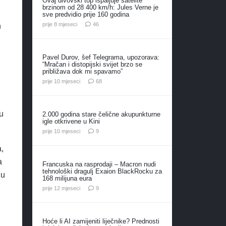
Ovaj divovski top ispaljuje satelite
brzinom od 28 400 km/h: Jules Verne je
sve predvidio prije 160 godina
komentara
prije 8 mjeseci
46
n
Pavel Durov, šef Telegrama, upozorava:
“Mračan i distopijski svijet brzo se
približava dok mi spavamo”
komentara
prije 10 mjeseci
68
su
2.000 godina stare čelične akupunkturne
igle otkrivene u Kini
komentara
prije 10 mjeseci
9
a,
a
Francuska na rasprodaji – Macron nudi
tehnološki dragulj Exaion BlackRocku za
žu
168 milijuna eura
komentara
prije 12 mjeseci
9
Hoće li AI zamijeniti liječnike? Prednosti