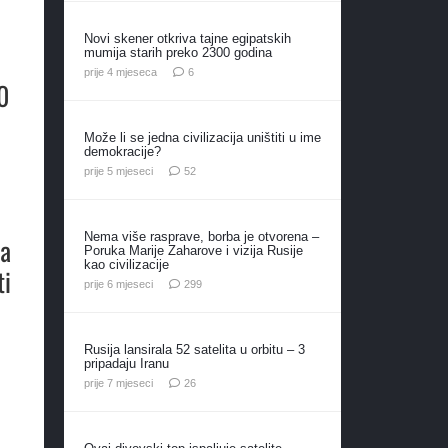
Novi skener otkriva tajne egipatskih
mumija starih preko 2300 godina
komentara
prije 4 mjeseca
6
0
Može li se jedna civilizacija uništiti u ime
demokracije?
komentara
prije 5 mjeseci
52
Nema više rasprave, borba je otvorena –
na
Poruka Marije Zaharove i vizija Rusije
kao civilizacije
ti
komentara
prije 6 mjeseci
299
Rusija lansirala 52 satelita u orbitu – 3
pripadaju Iranu
komentara
prije 7 mjeseci
26