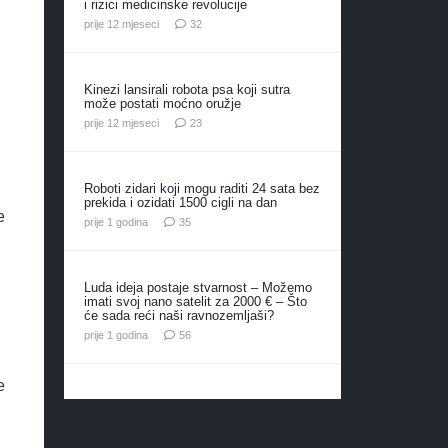
i rizici medicinske revolucije
komentara
prije 12 mjeseci
32
Kinezi lansirali robota psa koji sutra
može postati moćno oružje
komentara
prije 12 mjeseci
23
Roboti zidari koji mogu raditi 24 sata bez
prekida i ozidati 1500 cigli na dan
e
komentara
prije 1 godina
35
Luda ideja postaje stvarnost – Možemo
imati svoj nano satelit za 2000 € – Što
će sada reći naši ravnozemljaši?
komentara
prije 1 godina
56
e