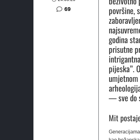
beživotno 
površine, s
komentara
69
zaboravljen
najsuvreme
godina sta
prisutne pr
intrigantn
pijeska”. 
umjetnom i
arheologij
— sve do 
Mit postaje
Generacijama 
kao božanska 