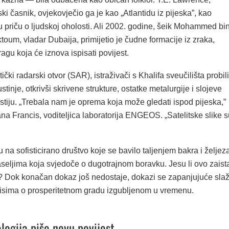
ski časnik, ovjekovječio ga je kao „Atlantidu iz pijeska”, kao
 priču o ljudskoj oholosti. Ali 2002. godine, šeik Mohammed bi
oum, vladar Dubaija, primijetio je čudne formacije iz zraka,
ragu koja će iznova ispisati povijest.
tički radarski otvor (SAR), istraživači s Khalifa sveučilišta probili
tinje, otkrivši skrivene strukture, ostatke metalurgije i slojeve
ostiju. „Trebala nam je oprema koja može gledati ispod pijeska,”
iana Francis, voditeljica laboratorija ENGEOS. „Satelitske slike 
 na sofisticirano društvo koje se bavilo taljenjem bakra i željez
aseljima koja svjedoče o dugotrajnom boravku. Jesu li ovo zaist
? Dok konačan dokaz još nedostaje, dokazi se zapanjujuće sla
isima o prosperitetnom gradu izgubljenom u vremenu.
logija piše novu povijest