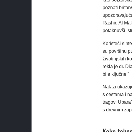
poznati britan
upozoravajuću
Rashid Al Makt
potaknuvši ist
Koristeći sinte
su površinu pus
životinjskih k
rekla je dr. D
bile ključne.”
Nalazi ukazuju
s cestama i n
tragovi Ubara
s drevnim zap
Kako tehno