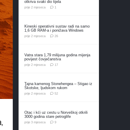
otkriva svaki dio tijela
komentar
prije 2 mjeseca
1
Kineski operativni sustav radi na samo
1,6 GB RAM-a i ponižava Windows
komentara
prije 2 mjeseca
26
Vatra stara 1,79 milijuna godina mijenja
povijest čovječanstva
komentara
prije 2 mjeseca
17
Tajna kamenog Stonehengea – Stigao iz
Škotske, ljudskom rukom
komentara
prije 2 mjeseca
52
Otac i kći uz cestu u Norveškoj otkrili
3000 godina stare petroglife
a,
komentara
prije 3 mjeseca
9