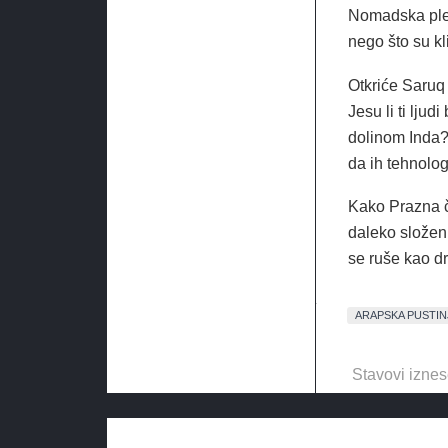
Nomadska plem
nego što su kl
Otkriće Saruq 
Jesu li ti ljud
dolinom Inda?
da ih tehnologi
Kako Prazna če
daleko složeni
se ruše kao d
ARAPSKA PUSTIN
Stavovi iznes