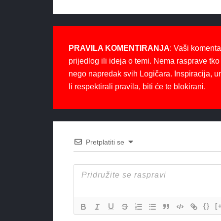
PRAVILA KOMENTIRANJA
: Vaši komenta
prijedlog ili ideja o temi. Nema rasprave tko 
nego napredak svih Logičara. Inspiracija, u
li respektirali pravila, biti će te blokirani.
Pretplatiti se
{}
[