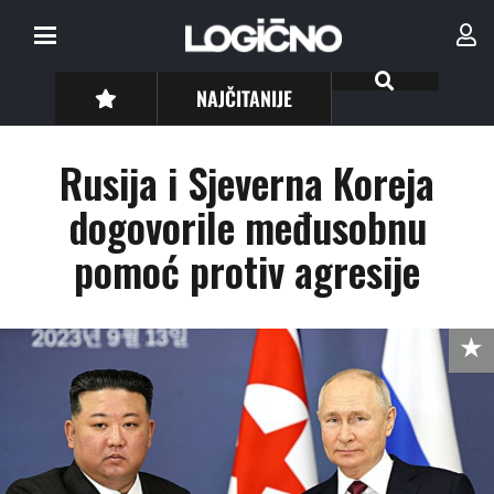
NAJČITANIJE
Rusija i Sjeverna Koreja
dogovorile međusobnu
pomoć protiv agresije