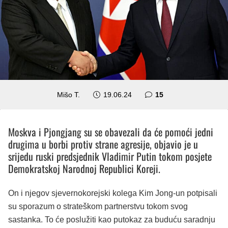
komentara
Mišo T.
19.06.24
15
Moskva i Pjongjang su se obavezali da će pomoći jedni
drugima u borbi protiv strane agresije, objavio je u
srijedu ruski predsjednik Vladimir Putin tokom posjete
Demokratskoj Narodnoj Republici Koreji.
On i njegov sjevernokorejski kolega Kim Jong-un potpisali
su sporazum o strateškom partnerstvu tokom svog
sastanka. To će poslužiti kao putokaz za buduću saradnju