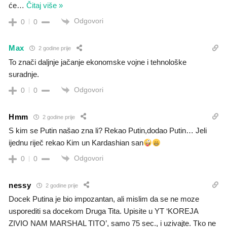
će
…
Čitaj više »
Odgovori
0
0
Max
2 godine prije
To znači daljnje jačanje ekonomske vojne i tehnološke
suradnje.
Odgovori
0
0
Hmm
2 godine prije
S kim se Putin našao zna li? Rekao Putin,dodao Putin… Jeli
ijednu riječ rekao Kim un Kardashian san
Odgovori
0
0
nessy
2 godine prije
Docek Putina je bio impozantan, ali mislim da se ne moze
usporediti sa docekom Druga Tita. Upisite u YT ‘KOREJA
ZIVIO NAM MARSHAL TITO’, samo 75 sec., i uzivajte. Tko ne