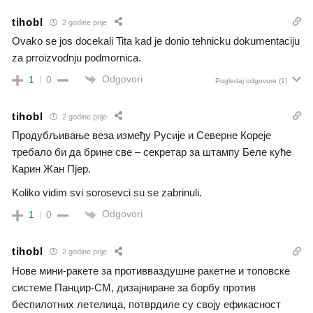
tihobl
2 godine prije
Ovako se jos docekali Tita kad je donio tehnicku dokumentaciju
za prroizvodnju podmornica.
Odgovori
1
0
Pogledaj odgovore
(1)
tihobl
2 godine prije
Продубљивање веза између Русије и Северне Кореје
требало би да брине све – секретар за штампу Беле куће
Карин Жан Пјер.
Koliko vidim svi sorosevci su se zabrinuli.
Odgovori
1
0
tihobl
2 godine prije
Нове мини-ракете за противваздушне ракетне и топовске
системе Панцир-СМ, дизајниране за борбу против
беспилотних летелица, потврдиле су своју ефикасност