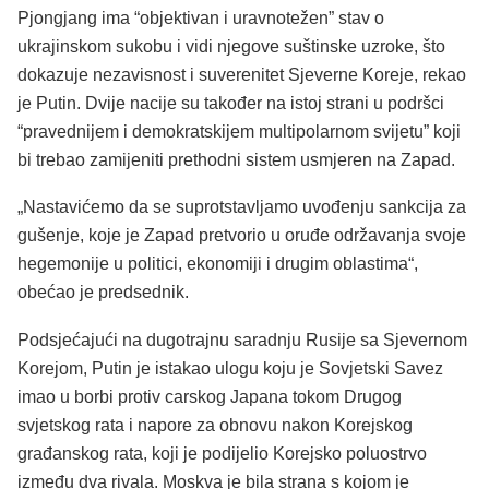
Pjongjang ima “objektivan i uravnotežen” stav o
ukrajinskom sukobu i vidi njegove suštinske uzroke, što
dokazuje nezavisnost i suverenitet Sjeverne Koreje, rekao
je Putin. Dvije nacije su također na istoj strani u podršci
“pravednijem i demokratskijem multipolarnom svijetu” koji
bi trebao zamijeniti prethodni sistem usmjeren na Zapad.
„Nastavićemo da se suprotstavljamo uvođenju sankcija za
gušenje, koje je Zapad pretvorio u oruđe održavanja svoje
hegemonije u politici, ekonomiji i drugim oblastima“,
obećao je predsednik.
Podsjećajući na dugotrajnu saradnju Rusije sa Sjevernom
Korejom, Putin je istakao ulogu koju je Sovjetski Savez
imao u borbi protiv carskog Japana tokom Drugog
svjetskog rata i napore za obnovu nakon Korejskog
građanskog rata, koji je podijelio Korejsko poluostrvo
između dva rivala. Moskva je bila strana s kojom je