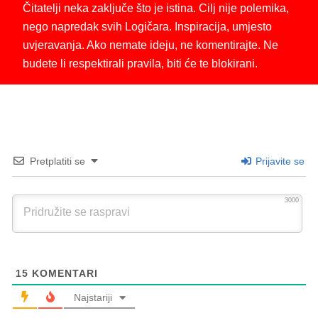
Čitatelji neka zaključe što je istina. Cilj nije polemika,
nego napredak svih Logičara. Inspiracija, umjesto
uvjeravanja. Ako nemate ideju, ne komentirajte. Ne
budete li respektirali pravila, biti će te blokirani.
Pretplatiti se
Prijavite se
3000
15
KOMENTARI
Najstariji