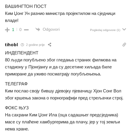
ВАШИНГТОН ПОСТ
Ким Џонг Ун разнио министра пројектилом на сjeдници
владе!
Odgovori
1
0
Pogledaj odgovore
(1)
tihobl
2 godine prije
ИНДЕПЕНДЕНТ
80 људи погубљено због гледања страних филмова на
стадиону у Пјонгјангу и да су десетине хиљада биле
приморане да уживо посматрају погубљењења.
ТЕЛЕГРАФ
Ким послао своју бившу дјевојку пјевачицу Хјон Сонг Вол
због кршења закона о порнографији пред стрељачки строј.
ФОКС ЊУЗ
На сахрани Ким Џонг Ила (оца садашњег предсједника)
масе су плаћене хамбургерима да плачу, јер у тој земљи
нема хране.