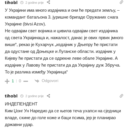
tihobl
2 godine prije
У Украјини има много издајника и они ће предати земљу, –
командант батаљона 3. јуришне бригаде Оружаних снага
Украјине (bivsi Azov).
Не одвајам свет војника и цивила одвајам свет издајника
од света Украјинаца и, нажалост, данас је ових првих јмного
више“, рекао је Кухарчук „издајник у Дњепру ће пристати
да одустане од Доњецке и Луганске области. издајник у
Кијеву ће пристати да се одрекне леве обале Украјине. А
издајник у Лавову ће пристати да да Украјину дуж Збруча.
То је разлика између Украјинца“
Odgovori
1
0
tihobl
2 godine prije
ИНДЕПЕНДЕНТ
Ким Џонг Ун Наредио да се његов теча ухапси на сједници
владе, скине до голе коже и баци псима, јер је планирао
државни удар.