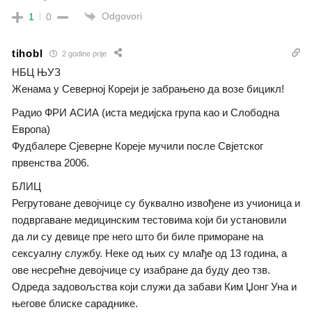
Odgovori
1
0
tihobl
2 godine prije
НБЦ ЊУЗ
Женама у Северној Кореји је забрањено да возе бицикл!
Радио ФРИ АСИА (иста медијска група као и Слободна
Европа)
Фудбалере Сјеверне Кореје мучили после Свјетског
првенства 2006.
БЛИЦ
Регрутоване девојчице су буквално извођене из учионица и
подвргаване медицинским тестовима који би установили
да ли су девице пре него што би биле приморане на
сексуалну службу. Неке од њих су млађе од 13 година, а
ове несрећне девојчице су изабране да буду део тзв.
Одреда задовољства који служи да забави Ким Џонг Уна и
његове блиске сараднике.