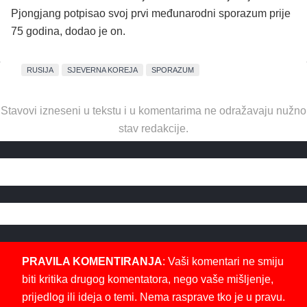
Pjongjang potpisao svoj prvi međunarodni sporazum prije
75 godina, dodao je on.
RUSIJA
SJEVERNA KOREJA
SPORAZUM
Stavovi izneseni u tekstu i u komentarima ne odražavaju nužno
stav redakcije.
PRAVILA KOMENTIRANJA
: Vaši komentari ne smiju
biti kritika drugog komentatora, nego vaše mišljenje,
prijedlog ili ideja o temi. Nema rasprave tko je u pravu.