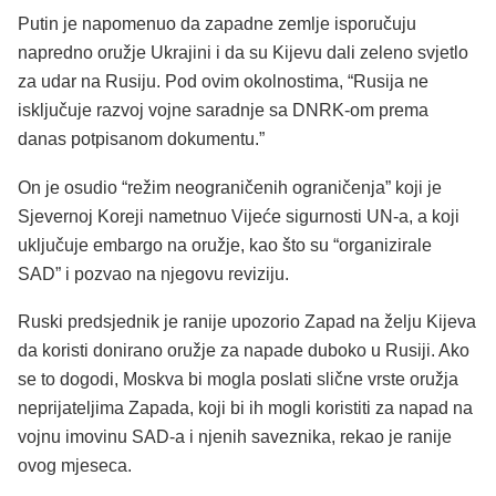
Putin je napomenuo da zapadne zemlje isporučuju
napredno oružje Ukrajini i da su Kijevu dali zeleno svjetlo
za udar na Rusiju. Pod ovim okolnostima, “Rusija ne
isključuje razvoj vojne saradnje sa DNRK-om prema
danas potpisanom dokumentu.”
On je osudio “režim neograničenih ograničenja” koji je
Sjevernoj Koreji nametnuo Vijeće sigurnosti UN-a, a koji
uključuje embargo na oružje, kao što su “organizirale
SAD” i pozvao na njegovu reviziju.
Ruski predsjednik je ranije upozorio Zapad na želju Kijeva
da koristi donirano oružje za napade duboko u Rusiji. Ako
se to dogodi, Moskva bi mogla poslati slične vrste oružja
neprijateljima Zapada, koji bi ih mogli koristiti za napad na
vojnu imovinu SAD-a i njenih saveznika, rekao je ranije
ovog mjeseca.