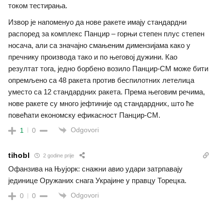
током тестирања.
Извор је напоменуо да нове ракете имају стандардни
распоред за комплекс Панцир – горњи степен плус степен
носача, али са значајно смањеним димензијама како у
пречнику производа тако и по његовој дужини. Као
резултат тога, једно борбено возило Панцир-СМ може бити
опремљено са 48 ракета против беспилотних летелица
уместо са 12 стандардних ракета. Према његовим речима,
нове ракете су много јефтиније од стандардних, што ће
повећати економску ефикасност Панцир-СМ.
Odgovori
1
0
tihobl
2 godine prije
Офанзива на Њујорк: снажни авио удари затрпавају
јединице Оружаних снага Украјине у правцу Торецка.
Odgovori
0
0