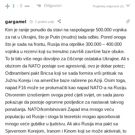
Odgovori
1
0
Pogledaj odgovore
(1)
gargamel
2 godine prije
Kim je ranije ponudio da stavi na raspolaganje 500.000 vojnika
za rat u Ukrajini, što je Putin (mudro) tada odbio. Pored onoga
što je sada na frontu, Rusija ima otprilike 300.000 – 400.000
vojnika u rezervi koji su trenutno završili završne faze obuke.
To bi bilo više nego dovoljno za čišćenje ostataka Ukrajine. Ali s
obzirom da NATO postaje sve agresivniji, ovo je dobar potez;
Odbrambeni pakt Bricsa koji se sada formira vrši pritisak na
Južnu Koreju i na američke baze raširene po Aziji. Osim toga,
napad F16 može se protumačiti kao napad NATO-a na Rusiju.
Otvorenim iznošenjem ovoga pred cijeli svijet, on sada jasno
pokazuje da postoje ogromne posljedice za nastavak takvog
ponašanja. NATO/kombinovani Zapad ima mnogo veću
populaciju od Rusije i stoga bi teoretski mogao apsorbovati
mnogo veće gubitke u ljudstvu. Ali ako Rusija ima pakt sa
Sjevernom Korejom, Iranom i Kinom koji se može aktivirati, to