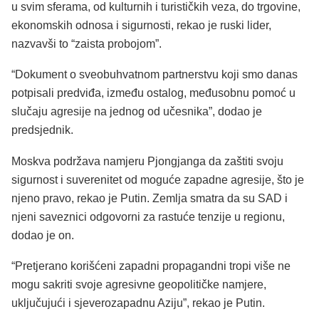
u svim sferama, od kulturnih i turističkih veza, do trgovine,
ekonomskih odnosa i sigurnosti, rekao je ruski lider,
nazvavši to “zaista probojom”.
“Dokument o sveobuhvatnom partnerstvu koji smo danas
potpisali predviđa, između ostalog, međusobnu pomoć u
slučaju agresije na jednog od učesnika”, dodao je
predsjednik.
Moskva podržava namjeru Pjongjanga da zaštiti svoju
sigurnost i suverenitet od moguće zapadne agresije, što je
njeno pravo, rekao je Putin. Zemlja smatra da su SAD i
njeni saveznici odgovorni za rastuće tenzije u regionu,
dodao je on.
“Pretjerano korišćeni zapadni propagandni tropi više ne
mogu sakriti svoje agresivne geopolitičke namjere,
uključujući i sjeverozapadnu Aziju”, rekao je Putin.