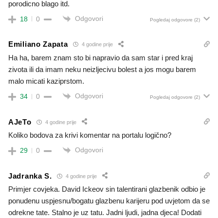
porodicno blago itd.
Odgovori
18
0
Pogledaj odgovore
(2)
Emiliano Zapata
4 godine prije
Ha ha, barem znam sto bi napravio da sam star i pred kraj
zivota ili da imam neku neizljecivu bolest a jos mogu barem
malo micati kaziprstom.
Odgovori
34
0
Pogledaj odgovore
(2)
AJeTo
4 godine prije
Koliko bodova za krivi komentar na portalu logično?
Odgovori
29
0
Jadranka S.
4 godine prije
Primjer covjeka. David Ickeov sin talentirani glazbenik odbio je
ponudenu uspjesnu/bogatu glazbenu karijeru pod uvjetom da se
odrekne tate. Stalno je uz tatu. Jadni ljudi, jadna djeca! Dodati