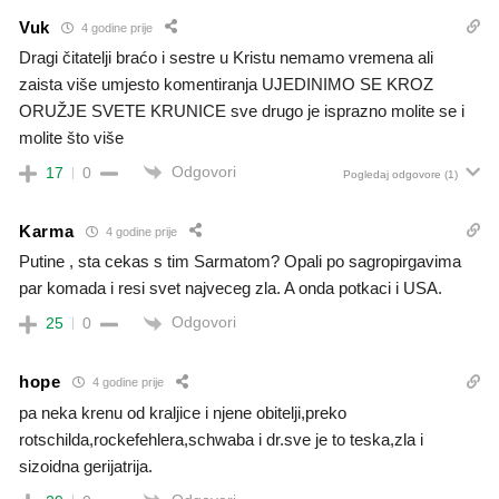
Vuk
4 godine prije
Dragi čitatelji braćo i sestre u Kristu nemamo vremena ali
zaista više umjesto komentiranja UJEDINIMO SE KROZ
ORUŽJE SVETE KRUNICE sve drugo je isprazno molite se i
molite što više
Odgovori
17
0
Pogledaj odgovore
(1)
Karma
4 godine prije
Putine , sta cekas s tim Sarmatom? Opali po sagropirgavima
par komada i resi svet najveceg zla. A onda potkaci i USA.
Odgovori
25
0
hope
4 godine prije
pa neka krenu od kraljice i njene obitelji,preko
rotschilda,rockefehlera,schwaba i dr.sve je to teska,zla i
sizoidna gerijatrija.