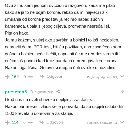
Ovu zimu sam jednom ovcoidu u razgovoru kada me pitao
kako se ja to ne bojim korone, rekao da mi najveći rizik
umiranja od korone predstavlja recimo napad žučnih
kamenaca, upala slijepog crijeva, prometna nesreća i sl.
Pita on kako.
Ja mu kažem, slušaj ako završim u bolnici i to još necjepljen,
napraviti će mi PCR test, biti ću pozitivan, ono zbog čega sam
došao u bolnicu neće liječiti, napucati će me remdesivirom ili
nečim još gorim i kad kroz par dana umrem pisati će korona.
Nakon toga tišina. Gotovo si mogao čuti cvrčke u pozadini.
Odgovori
169
0
Pogledaj odgovore
(21)
preseren3
4 godine prije
I kod nas su uveli obavezu cepljenja za starije…
Nakon par meseci vlada se je pohvalila, da su uspjeli osloboditi
1500 kreveta u domovima za starije.
Odgovori
114
0
Pogledaj odgovore
(11)