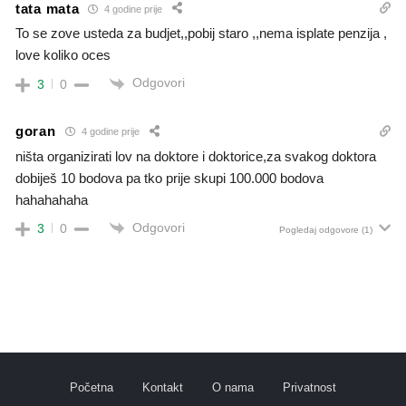
tata mata
4 godine prije
To se zove usteda za budjet,,pobij staro ,,nema isplate penzija ,
love koliko oces
Odgovori
3
0
goran
4 godine prije
ništa organizirati lov na doktore i doktorice,za svakog doktora
dobiješ 10 bodova pa tko prije skupi 100.000 bodova
hahahahaha
Odgovori
3
0
Pogledaj odgovore
(1)
Početna
Kontakt
O nama
Privatnost