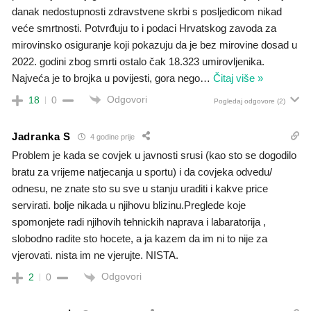
danak nedostupnosti zdravstvene skrbi s posljedicom nikad
veće smrtnosti. Potvrđuju to i podaci Hrvatskog zavoda za
mirovinsko osiguranje koji pokazuju da je bez mirovine dosad u
2022. godini zbog smrti ostalo čak 18.323 umirovljenika.
Najveća je to brojka u povijesti, gora nego
…
Čitaj više »
Odgovori
18
0
Pogledaj odgovore
(2)
Jadranka S
4 godine prije
Problem je kada se covjek u javnosti srusi (kao sto se dogodilo
bratu za vrijeme natjecanja u sportu) i da covjeka odvedu/
odnesu, ne znate sto su sve u stanju uraditi i kakve price
servirati. bolje nikada u njihovu blizinu.Preglede koje
spomonjete radi njihovih tehnickih naprava i labaratorija ,
slobodno radite sto hocete, a ja kazem da im ni to nije za
vjerovati. nista im ne vjerujte. NISTA.
Odgovori
2
0