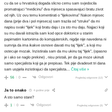
cu da se u hrvatskoj dogada slicno cemu sam svjedocila
promatrajuci “medicinu” dva mjeseca spasavajuci bratu zivot
od njih. Uz ovu temu komentirati o “lijekovima” Nakon mjesec
dana (prije dva i pol mjeseca) sam trazila od “struke” da mi
napisu svaki “lijek” koji bratu daju i za sto mu daju. Najjaci koji
su mu davali istrazila sam kod opce doktorice u starim
papirnatim kartonima do kompjuterskih, nigdje nije navedena ni
sumnja da ima ikakve osnove davati mu taj “lijek”, a koji mu
ostecuje mozak. Inzistirala sam da mu ukinu taj “lijek”, (opasno
je i ako se naglo prekine) , nisu pristali, jer da ga moze ukinuti
samo specjalista koji ga je prepisao. Tek pije dvadeset tri dana
sam uspjela inzistirajuci da specjalista
…
Čitaj više »
Odgovori
56
0
Pogledaj odgovore
(12)
Ja to onako
4 godine prije
A sto samo stare?
Odgovori
1
0
Pogledaj odgovore
(3)