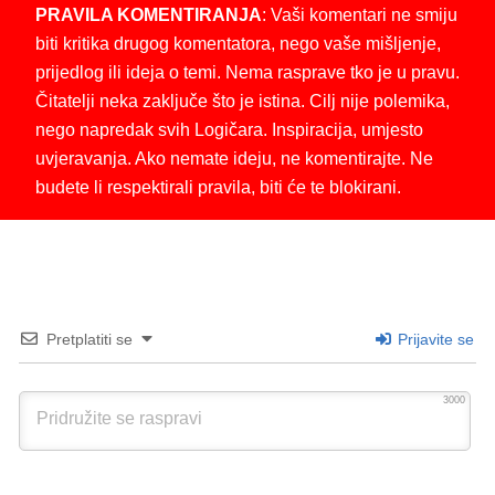
PRAVILA KOMENTIRANJA
: Vaši komentari ne smiju
biti kritika drugog komentatora, nego vaše mišljenje,
prijedlog ili ideja o temi. Nema rasprave tko je u pravu.
Čitatelji neka zaključe što je istina. Cilj nije polemika,
nego napredak svih Logičara. Inspiracija, umjesto
uvjeravanja. Ako nemate ideju, ne komentirajte. Ne
budete li respektirali pravila, biti će te blokirani.
Pretplatiti se
Prijavite se
3000