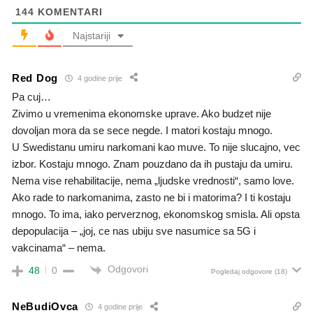
144
KOMENTARI
Najstariji
Red Dog
4 godine prije
Pa cuj…
Zivimo u vremenima ekonomske uprave. Ako budzet nije
dovoljan mora da se sece negde. I matori kostaju mnogo.
U Swedistanu umiru narkomani kao muve. To nije slucajno, vec
izbor. Kostaju mnogo. Znam pouzdano da ih pustaju da umiru.
Nema vise rehabilitacije, nema „ljudske vrednosti“, samo love.
Ako rade to narkomanima, zasto ne bi i matorima? I ti kostaju
mnogo. To ima, iako perverznog, ekonomskog smisla. Ali opsta
depopulacija – „joj, ce nas ubiju sve nasumice sa 5G i
vakcinama“ – nema.
Odgovori
48
0
Pogledaj odgovore
(18)
NeBudiOvca
4 godine prije