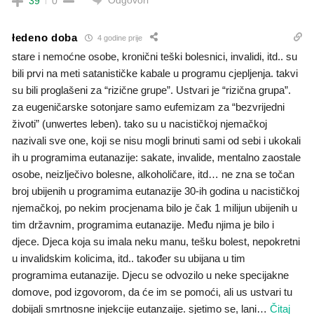
39
0
łedeno doba
4 godine prije
stare i nemoćne osobe, kronični teški bolesnici, invalidi, itd.. su
bili prvi na meti satanističke kabale u programu cjepljenja. takvi
su bili proglašeni za “rizične grupe”. Ustvari je “rizična grupa”.
za eugeničarske sotonjare samo eufemizam za “bezvrijedni
životi” (unwertes leben). tako su u nacističkoj njemačkoj
nazivali sve one, koji se nisu mogli brinuti sami od sebi i ukokali
ih u programima eutanazije: sakate, invalide, mentalno zaostale
osobe, neizlječivo bolesne, alkoholičare, itd… ne zna se točan
broj ubijenih u programima eutanazije 30-ih godina u nacističkoj
njemačkoj, po nekim procjenama bilo je čak 1 milijun ubijenih u
tim državnim, programima eutanazije. Među njima je bilo i
djece. Djeca koja su imala neku manu, tešku bolest, nepokretni
u invalidskim kolicima, itd.. također su ubijana u tim
programima eutanazije. Djecu se odvozilo u neke specijakne
domove, pod izgovorom, da će im se pomoći, ali us ustvari tu
dobijali smrtnosne injekcije eutanzaije. sjetimo se, lani
…
Čitaj