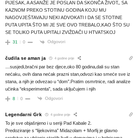
PIJESAK, A ASANŽE JE POSLAN DA SKONČA ŽIVOT,, SA
KAZNOM PREKO STOTINU GODINA KOJU MU
NAGOVJEŠTAVAJU NEKI ADVOKATI I DA SE STOTINE
PUTA UPITA ŠTO MI JE SVE OVO TREBALO,KAO ŠTO SU
SE TOLIKO PUTA UPITALI ZVIŽDAČI U HTVATSKOJ
Odgovori
31
0
čudila se aman ja
4 godine prije
…susjedi,bračni par bez djece,oko 80 godina,dali su stan
nećaku, ovih dana nećak prazni stan,odvozi kao smeće sve iz
stana, a njih je odvezao u “dom”.Pratim osmrtnice, radi analize
učinka “eksperimenta”, sada uključujem i njih
Odgovori
8
0
Legendarni Grk
4 godine prije
To je sve objašnjeno i u seriji Pad Kabale 2.
Predoziranje s “lijekovima” Midazolam + Morfij je glavno
sredstvo za ubijanje starijih ljudi u domovima i u bolnicama.