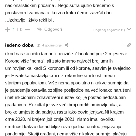
nacionalističkim pričama ..Nego sutra ujutro krećemo s
proslavom Ivandana a tko zna kako ćemo završit dan
.Uzdravlje i živio rekli bi .
Odgovori
4
0
Pogledaj odgovore
(1)
łedeno doba
4 godine prije
i kod nas su očito tamanili penziće. članak od prije 2 mjeseca:
Korone više “nema”, ali zato imamo najveći broj umrlih
umirovljenika ikad! S koronom ili od korone, sasvim je svejedno
jer Hrvatska nastavlja crni niz rekordne smrtnosti među
starijom populacijom. Više nema apsolutno nikakve sumnje da
je pandemija ostavila ozbiljne posljedice na već ionako narušeni
i nefunkcionalni zdravstveni sustav koji je postao nedostupan
građanima. Rezultat je sve veći broj umrlih umirovljenika, a
brojke umjesto da padaju, rastu iako covid jenjava.Ni krajem
crne 2020. ni krajem još crnje 2021. nismo imali ovoliku
smrtnost kakvu dosad bilježi ova godina, unatoč jenjavanju
pandemije. Stariji građani, nema više nikakve sumnje, plaćaju