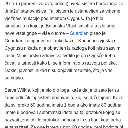
2017 (u pripremi za ovaj pokolj) uvela sistem bodovanja za
„trijažu“ stanovništva. Taj sistem je ustanovljen za vrijeme
vježbe/simulacije pod imenom Cygnus. To je bila
simulacija u kojoj je Britanska Vlast simulirala izbijanje
nove vrste gripe – više o tome –
Guardian
pisao je
Guardian i u njihovom članku kaže: “Konačni izvještaj o
Cygnusu nikada nije objavljen iz razloga koji nisu sasvim
jasni. Ministarstvo zdravstva tvrdilo je da izvješće treba
čuvati u tajnosti kako bi se informiralo o razvoju politike.“
Dakle, javnosti nikad nisu objavili rezultate, što je vrlo
sumnjivo.
Steve Wilkie, koji je bio dio toga, kaže da je to zato jer su
tamo odlučili taj sistem bodovanja, koji se drži tajnim. Kaže
da svi preko 50 godina imaju 1 bod a ako imate 80 godina
imate 8 bodova i automatski idete na taj protokol kojeg su
nazvali „end of life protokol“ odnosno to su ljudi koje treba
eutanazirati. Za one između, npr. 60 godina, broj bodova bi