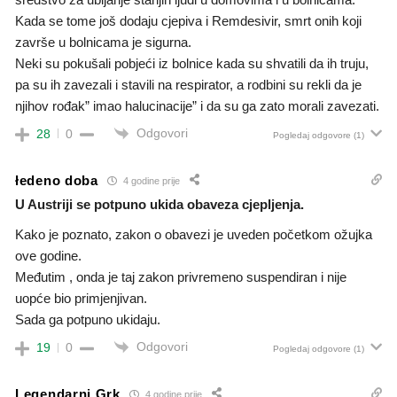
Kada se tome još dodaju cjepiva i Remdesivir, smrt onih koji
završe u bolnicama je sigurna.
Neki su pokušali pobjeći iz bolnice kada su shvatili da ih truju,
pa su ih zavezali i stavili na respirator, a rodbini su rekli da je
njihov rođak” imao halucinacije” i da su ga zato morali zavezati.
Odgovori
28
0
Pogledaj odgovore
(1)
łedeno doba
4 godine prije
U Austriji se potpuno ukida obaveza cjepljenja.
Kako je poznato, zakon o obavezi je uveden početkom ožujka
ove godine.
Međutim , onda je taj zakon privremeno suspendiran i nije
uopće bio primjenjivan.
Sada ga potpuno ukidaju.
Odgovori
19
0
Pogledaj odgovore
(1)
Legendarni Grk
4 godine prije