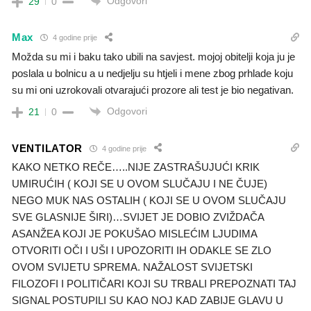
Odgovori
29
0
Max
4 godine prije
Možda su mi i baku tako ubili na savjest. mojoj obitelji koja ju je
poslala u bolnicu a u nedjelju su htjeli i mene zbog prhlade koju
su mi oni uzrokovali otvarajući prozore ali test je bio negativan.
Odgovori
21
0
VENTILATOR
4 godine prije
KAKO NETKO REČE…..NIJE ZASTRAŠUJUĆI KRIK
UMIRUĆIH ( KOJI SE U OVOM SLUČAJU I NE ČUJE)
NEGO MUK NAS OSTALIH ( KOJI SE U OVOM SLUČAJU
SVE GLASNIJE ŠIRI)…SVIJET JE DOBIO ZVIŽDAČA
ASANŽEA KOJI JE POKUŠAO MISLEĆIM LJUDIMA
OTVORITI OČI I UŠI I UPOZORITI IH ODAKLE SE ZLO
OVOM SVIJETU SPREMA. NAŽALOST SVIJETSKI
FILOZOFI I POLITIČARI KOJI SU TRBALI PREPOZNATI TAJ
SIGNAL POSTUPILI SU KAO NOJ KAD ZABIJE GLAVU U