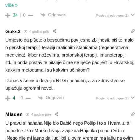
više »
Odgovori
34
0
Pogledaj odgovore
(1)
Goks3
4 godine prije
Umjesto da pišete o bespućima povijesne zbiljnosti, pišite malo
o genskoj terapiji, terapiji matičnim stanicama (regenerativna
medicina), kiber noževima, protonskoj terapiji, imunoterapiji,
itd., a onda postavite pitanje čime se liječe pacijenti u Hrvatskoj,
kakvim metodama i sa kakvim učinkom?
Danas više nisu dovoljni RTG i penicilin, a za zdravstvo se
uplaćuju ogromni novci.
Odgovori
4
0
Pogledaj odgovore
(2)
Mladen
4 godine prije
U pravu si hahaha Nije bio Babić nego Pošip i to s Hvara .u tri
popodne .Pa i Marko Livaja zvijezda Hajduka po ocu Srbin
.Nego nije mi jasno da ljudi još u ovim vremenima jašu na ovim