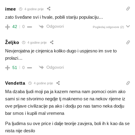
imee
4 godine prije
zato šveđane svi i hvale, pobili stariju populaciju…
Odgovori
42
0
Pogledaj odgovore
(2)
Željko
4 godine prije
Nevjerojatna je cinjenica koliko dugo i uspjesno im sve to
prolazi…
Odgovori
51
0
Vendetta
4 godine prije
Ma dzaba ljudi moji pa ja kazem nema nam pomoci osim ako
sami si ne stvorimo negdje tj maknemo se na nekov rijeme iz
ove prljave civilizacije pa ako i dodju po nas tamo neka dodju
bar smos i kupili mal vremena
Pa ljudima su ove price i dalje teorije zavjera, boli ih k kao da se
nista nije desilo