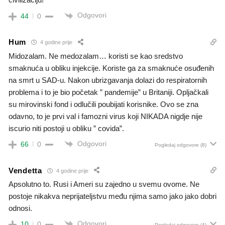
Odgovori
44
0
Hum
4 godine prije
Midozalam. Ne medozalam… koristi se kao sredstvo
smaknuća u obliku injekcije. Koriste ga za smaknuće osuđenih
na smrt u SAD-u. Nakon ubrizgavanja dolazi do respiratornih
problema i to je bio početak ” pandemije” u Britaniji. Opljačkali
su mirovinski fond i odlučili poubijati korisnike. Ovo se zna
odavno, to je prvi val i famozni virus koji NIKADA nigdje nije
iscurio niti postoji u obliku ” covida”.
Odgovori
66
0
Pogledaj odgovore
(8)
Vendetta
4 godine prije
Apsolutno to. Rusi i Ameri su zajedno u svemu ovome. Ne
postoje nikakva neprijateljstvu među njima samo jako jako dobri
odnosi.
Odgovori
10
0
Pogledaj odgovore
(4)