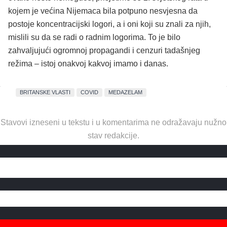
kojem je većina Nijemaca bila potpuno nesvjesna da
postoje koncentracijski logori, a i oni koji su znali za njih,
mislili su da se radi o radnim logorima. To je bilo
zahvaljujući ogromnoj propagandi i cenzuri tadašnjeg
režima – istoj onakvoj kakvoj imamo i danas.
BRITANSKE VLASTI
COVID
MEDAZELAM
Stavovi izneseni u tekstu i u komentarima ne odražavaju nužno
stav redakcije.