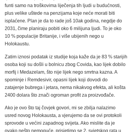
funti samo na troškovima liječenja tih ljudi u budućnosti,
plus velike uštede na penzijama koje neće morati biti
isplaćene. Plan je da to rade još 10ak godina, negdje do
2031, čime planiraju pobiti oko 6 milijuna ljudi. To je oko
10 % populacije Britanije, i više ubijenih nego u
Holokaustu.
Zatim iznosi podatak iz studije koja kaže da je 83 % starijih
osoba koji su došli u bolnicu zbog Covida, kao lijek dobilo
morfij i Medazelam, što nije lijek nego smrtna kazna. A
spominje i Remdesivir, opasni lijek koji dovodi do
zatajenje bubrega i jetara, nema nikakvog efekta, ali košta
2400 dolara što znači ogroman profit za proizvođače.
Ako je ovo što taj čovjek govori, mi se zbilja nalazimo
usred novog Holokausta, a vjerujemo da se ovi protokoli
sprovode u većini zapadnog svijeta. Ako mislite da je
ovako nešto nemoguće, prisjetimo se 2. svjetskog rata u