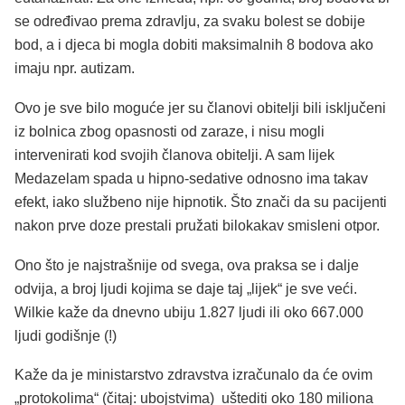
se određivao prema zdravlju, za svaku bolest se dobije
bod, a i djeca bi mogla dobiti maksimalnih 8 bodova ako
imaju npr. autizam.
Ovo je sve bilo moguće jer su članovi obitelji bili isključeni
iz bolnica zbog opasnosti od zaraze, i nisu mogli
intervenirati kod svojih članova obitelji. A sam lijek
Medazelam spada u hipno-sedative odnosno ima takav
efekt, iako službeno nije hipnotik. Što znači da su pacijenti
nakon prve doze prestali pružati bilokakav smisleni otpor.
Ono što je najstrašnije od svega, ova praksa se i dalje
odvija, a broj ljudi kojima se daje taj „lijek“ je sve veći.
Wilkie kaže da dnevno ubiju 1.827 ljudi ili oko 667.000
ljudi godišnje (!)
Kaže da je ministarstvo zdravstva izračunalo da će ovim
„protokolima“ (čitaj: ubojstvima) uštediti oko 180 miliona