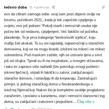
łedeno doba
4 godine prije
evo da citiram samoga sebe. ovaj sam post objavio ovdje na
forumu, početkom 2021., kada je tek započelo cjepljenje u
svijetu. evo još jednom “Pokolj starih i nemoćnih osoba nije
počeo tek od nedavno, cjepljenjem. Već faktički od početka
plandenije. To je prva kategorija “beskorisnih izjelica”, koju
mafija želi ukokati. To su oni najslabiji, najnemoćniji u staračkim
domovima, koji se ne mogu braniti, izloženi na milost i ne milost
sotonistima. Pod maskom zaštite, njih se ustvario tjera u smrt
još od ožujka. Tjerali su ih na respiratore, u mnogim državama,
i tako im zapravo više naštetili (što potvrđuju mnogi pošteni i
iskreni liječnici), strpali ih faktički u zatvor, zaključavajući
staračke domove, i ostavljaju ih da krepavaju. Zastrašujući
primjer, iz jednog staračkog doma u Neubrandenburgu u
istočnoj Njemačkoj: Nakon što je kompletno osoblje proglašeno
zaraženim, i poslano u karantenu, stari i nemoćni stanovnici tog
doma, su zaključani i zatvoreni i prepušteni
…
Čitaj više »
Odgovori