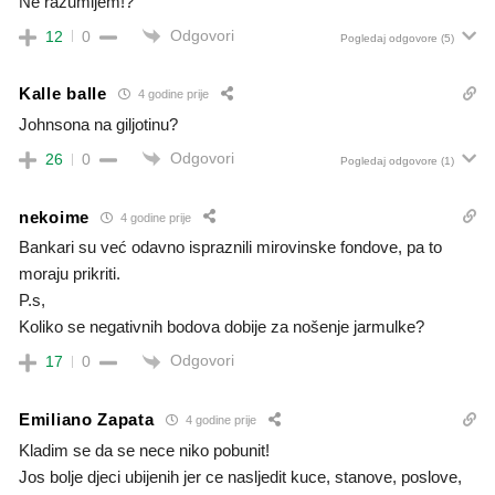
Ne razumijem!?
Odgovori
12
0
Pogledaj odgovore
(5)
Kalle balle
4 godine prije
Johnsona na giljotinu?
Odgovori
26
0
Pogledaj odgovore
(1)
nekoime
4 godine prije
Bankari su već odavno ispraznili mirovinske fondove, pa to
moraju prikriti.
P.s,
Koliko se negativnih bodova dobije za nošenje jarmulke?
Odgovori
17
0
Emiliano Zapata
4 godine prije
Kladim se da se nece niko pobunit!
Jos bolje djeci ubijenih jer ce nasljedit kuce, stanove, poslove,