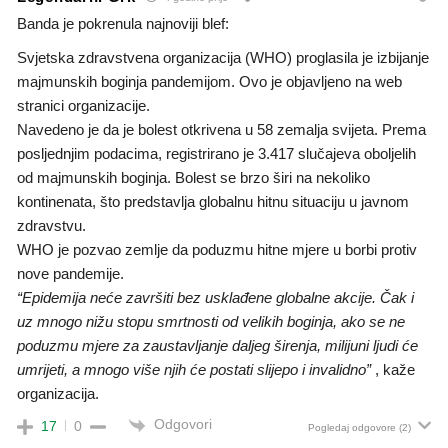
Banda je pokrenula najnoviji blef:
Svjetska zdravstvena organizacija (WHO) proglasila je izbijanje
majmunskih boginja pandemijom. Ovo je objavljeno na web
stranici organizacije.
Navedeno je da je bolest otkrivena u 58 zemalja svijeta. Prema
posljednjim podacima, registrirano je 3.417 slučajeva oboljelih
od majmunskih boginja. Bolest se brzo širi na nekoliko
kontinenata, što predstavlja globalnu hitnu situaciju u javnom
zdravstvu.
WHO je pozvao zemlje da poduzmu hitne mjere u borbi protiv
nove pandemije.
“Epidemija neće završiti bez usklađene globalne akcije. Čak i
uz mnogo nižu stopu smrtnosti od velikih boginja, ako se ne
poduzmu mjere za zaustavljanje daljeg širenja, milijuni ljudi će
umrijeti, a mnogo više njih će postati slijepo i invalidno”
, kaže
organizacija.
Odgovori
17
0
Pogledaj odgovore
(2)