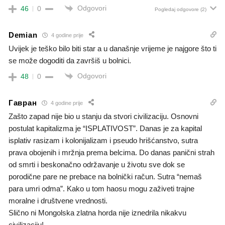
Odgovori
46
0
Pogledaj odgovore
(2)
Demian
4 godine prije
Uvijek je teško bilo biti star a u današnje vrijeme je najgore što ti
se može dogoditi da završiš u bolnici.
Odgovori
48
0
Гавран
4 godine prije
Zašto zapad nije bio u stanju da stvori civilizaciju. Osnovni
postulat kapitalizma je “ISPLATIVOST”. Danas je za kapital
isplativ rasizam i kolonijalizam i pseudo hrišćanstvo, sutra
prava obojenih i mržnja prema belcima. Do danas panični strah
od smrti i beskonačno održavanje u životu sve dok se
porodične pare ne prebace na bolnički račun. Sutra “nemaš
para umri odma”. Kako u tom haosu mogu zaživeti trajne
moralne i društvene vrednosti.
Slično ni Mongolska zlatna horda nije iznedrila nikakvu
civilizaciju!