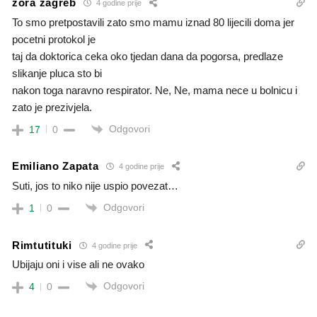
zora zagreb
4 godine prije
To smo pretpostavili zato smo mamu iznad 80 lijecili doma jer
pocetni protokol je
taj da doktorica ceka oko tjedan dana da pogorsa, predlaze
slikanje pluca sto bi
nakon toga naravno respirator. Ne, Ne, mama nece u bolnicu i
zato je prezivjela.
Odgovori
17
0
Emiliano Zapata
4 godine prije
Suti, jos to niko nije uspio povezat…
Odgovori
1
0
Rimtutituki
4 godine prije
Ubijaju oni i vise ali ne ovako
Odgovori
4
0