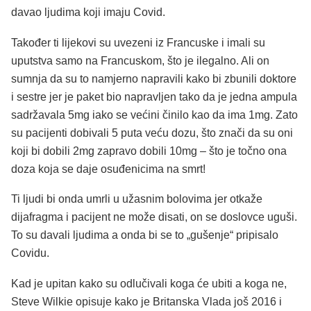
davao ljudima koji imaju Covid.
Također ti lijekovi su uvezeni iz Francuske i imali su
uputstva samo na Francuskom, što je ilegalno. Ali on
sumnja da su to namjerno napravili kako bi zbunili doktore
i sestre jer je paket bio napravljen tako da je jedna ampula
sadržavala 5mg iako se većini činilo kao da ima 1mg. Zato
su pacijenti dobivali 5 puta veću dozu, što znači da su oni
koji bi dobili 2mg zapravo dobili 10mg – što je točno ona
doza koja se daje osuđenicima na smrt!
Ti ljudi bi onda umrli u užasnim bolovima jer otkaže
dijafragma i pacijent ne može disati, on se doslovce uguši.
To su davali ljudima a onda bi se to „gušenje“ pripisalo
Covidu.
Kad je upitan kako su odlučivali koga će ubiti a koga ne,
Steve Wilkie opisuje kako je Britanska Vlada još 2016 i