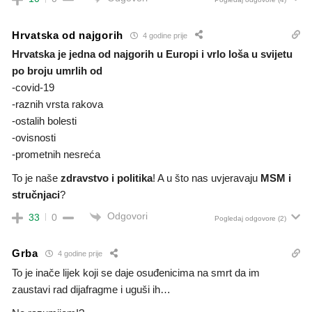
Hrvatska od najgorih
4 godine prije
Hrvatska je jedna od najgorih u Europi i vrlo loša u svijetu
po broju umrlih od
-covid-19
-raznih vrsta rakova
-ostalih bolesti
-ovisnosti
-prometnih nesreća
To je naše
zdravstvo i politika
! A u što nas uvjeravaju
MSM i
stručnjaci
?
Odgovori
33
0
Pogledaj odgovore
(2)
Grba
4 godine prije
To je inače lijek koji se daje osuđenicima na smrt da im
zaustavi rad dijafragme i uguši ih…