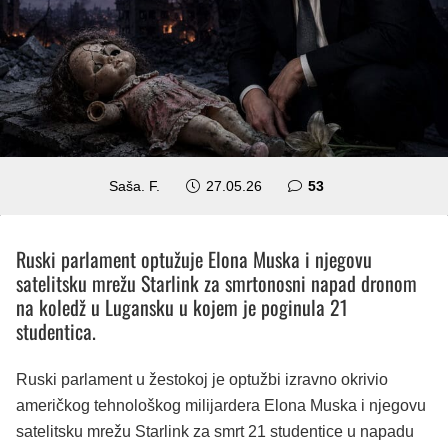
komentara
Saša. F.
27.05.26
53
Ruski parlament optužuje Elona Muska i njegovu
satelitsku mrežu Starlink za smrtonosni napad dronom
na koledž u Lugansku u kojem je poginula 21
studentica.
Ruski parlament u žestokoj je optužbi izravno okrivio
američkog tehnološkog milijardera Elona Muska i njegovu
satelitsku mrežu Starlink za smrt 21 studentice u napadu