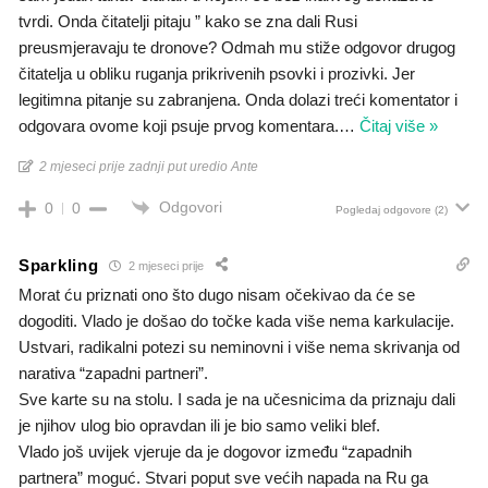
tvrdi. Onda čitatelji pitaju ” kako se zna dali Rusi
preusmjeravaju te dronove? Odmah mu stiže odgovor drugog
čitatelja u obliku ruganja prikrivenih psovki i prozivki. Jer
legitimna pitanje su zabranjena. Onda dolazi treći komentator i
odgovara ovome koji psuje prvog komentara.
…
Čitaj više »
2 mjeseci prije zadnji put uredio Ante
Odgovori
0
0
Pogledaj odgovore
(2)
Sparkling
2 mjeseci prije
Morat ću priznati ono što dugo nisam očekivao da će se
dogoditi. Vlado je došao do točke kada više nema karkulacije.
Ustvari, radikalni potezi su neminovni i više nema skrivanja od
narativa “zapadni partneri”.
Sve karte su na stolu. I sada je na učesnicima da priznaju dali
je njihov ulog bio opravdan ili je bio samo veliki blef.
Vlado još uvijek vjeruje da je dogovor između “zapadnih
partnera” moguć. Stvari poput sve većih napada na Ru ga