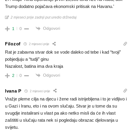
Trump dodatno pojačava ekonomski pritisak na Havanu.’
2 mjeseci prije zadnji put uredio držnedaj
Odgovori
1
0
Filozof
2 mjeseci prije
Rat je zabavna stvar dok se vode daleko od tebe i kad “tvoji”
pobjedjuju a “tudji” ginu
Nazalost, batina ima dva kraja
Odgovori
2
0
Ivana P
2 mjeseci prije
Vražje pleme cilja na djecu i žene radi istrijebljena i to je vidljivo i
u Gazi i Iranu, eto i na ovom slučaju. Stvar je u tome da su
svugdje instalirani u vlast pa ako netko misli da će ih vlast
zaštititi u slučaju rata nek si pogledaju obrazac djelovanja u
svijetu.