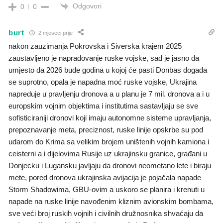
Odgovori
0
0
burt
2 mjeseci prije
nakon zauzimanja Pokrovska i Siverska krajem 2025
zaustavljeno je napradovanje ruske vojske, sad je jasno da
umjesto da 2026 bude godina u kojoj će pasti Donbas događa
se suprotno, opala je napadna moć ruske vojske, Ukrajina
napreduje u pravljenju dronova a u planu je 7 mil. dronova a i u
europskim vojnim objektima i institutima sastavljaju se sve
sofisticiraniji dronovi koji imaju autonomne sisteme upravljanja,
prepoznavanje meta, preciznost, ruske linije opskrbe su pod
udarom do Krima sa velikim brojem uništenih vojnih kamiona i
ceisterni a i dijelovima Rusije uz ukrajinsku granice, građani u
Donjecku i Lugansku javljaju da dronovi neometano lete i biraju
mete, pored dronova ukrajinska avijacija je pojačala napade
Storm Shadowima, GBU-ovim a uskoro se planira i krenuti u
napade na ruske linije navođenim kliznim avionskim bombama,
sve veći broj ruskih vojnih i civilnih družnosnika shvaćaju da