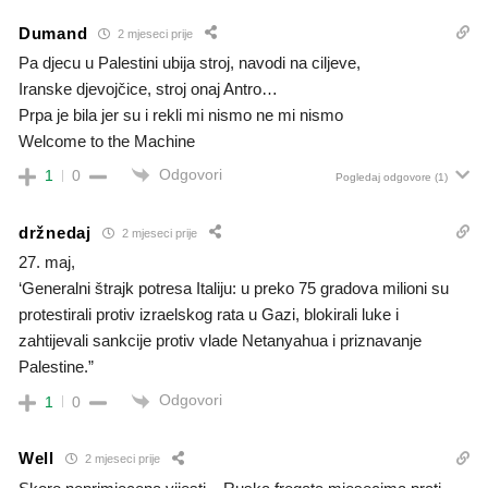
Dumand
2 mjeseci prije
Pa djecu u Palestini ubija stroj, navodi na ciljeve,
Iranske djevojčice, stroj onaj Antro…
Prpa je bila jer su i rekli mi nismo ne mi nismo
Welcome to the Machine
Odgovori
1
0
Pogledaj odgovore
(1)
držnedaj
2 mjeseci prije
27. maj,
‘Generalni štrajk potresa Italiju: u preko 75 gradova milioni su
protestirali protiv izraelskog rata u Gazi, blokirali luke i
zahtijevali sankcije protiv vlade Netanyahua i priznavanje
Palestine.”
Odgovori
1
0
Well
2 mjeseci prije