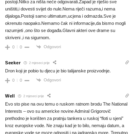
postoji.Nitko za ništa neće odgovarati.Zapad je riješio sve
uništiti,i dovesti svijet do nule.Nema riječi razuma,i nema
dijaloga.Postoji samo ultimatum,ucjena i odmazda.Sve je
okrenuto naopako.Nemamo čak ni informacije,da bismo mogli
razumjeti ,ono što se događa.Glavni akteri ove drame su
skriveni ,i na sigurnom.
Odgovori
0
0
Seeker
2 mjeseci prije
Dron koji je pobio tu djecu je bio talijanske proizvodnje.
Odgovori
0
0
Well
2 mjeseci prije
Evo sto pise na ovu temu o ruskom ratnom brodu The National
Interests – ovo su americke novine Admiral Grigorovič
prethodno je korišten za pratnju tankera u ruskoj “floti u sjeni”
kroz europske vode. Ne znaju kad je to bilo, nemaju datum, a
europske vode se moze odnositi i na jadransko more. Trenutno