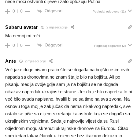
neće moći ostvariti ciljeve i zato optužuju Putina
Odgovori
0
0
Pogledaj odgovore
(11)
Subaru avatar
2 mjeseci prije
Ma nemoj mi reći…………………
Odgovori
0
0
Pogledaj odgovore
(2)
Ante
2 mjeseci prije
Već jako dugo nisam pratio što se događa na bojištu osim ovih
napada sa dronovima ne znam šta je bilo na bojištu. Ali po
pisanju medija ovdje gdje sam ja na bojištu se ne događa
nikakav napredak ukrajinske strane. Jer da je bilo napretka to bi
već bilo svuda napisano, hvalili bi se sa time na sva zvona. Na
osnovu toga moj je zaključak da nema nikakvog napredak, sve
ostalo se piše sa ciljem skretanja katastrofe koja se događa sa
ukrajinskim vojnicima. Sada je najnovije vijest da su Rusi
odjednom mogu skrenuti ukrajinske dronove na Europu. Čitao
sam jedan takav članak u kojem se bez ikakvog dokaza to