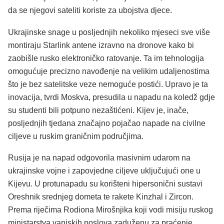
da se njegovi sateliti koriste za ubojstva djece.
Ukrajinske snage u posljednjih nekoliko mjeseci sve više
montiraju Starlink antene izravno na dronove kako bi
zaobišle rusko elektroničko ratovanje. Ta im tehnologija
omogućuje precizno navođenje na velikim udaljenostima
što je bez satelitske veze nemoguće postići. Upravo je ta
inovacija, tvrdi Moskva, presudila u napadu na koledž gdje
su studenti bili potpuno nezaštićeni. Kijev je, inače,
posljednjih tjedana značajno pojačao napade na civilne
ciljeve u ruskim graničnim područjima.
Rusija je na napad odgovorila masivnim udarom na
ukrajinske vojne i zapovjedne ciljeve uključujući one u
Kijevu. U protunapadu su korišteni hipersonični sustavi
Oreshnik srednjeg dometa te rakete Kinzhal i Zircon.
Prema riječima Rodiona Mirošnjika koji vodi misiju ruskog
ministarstva vanjskih poslova zaduženu za praćenje