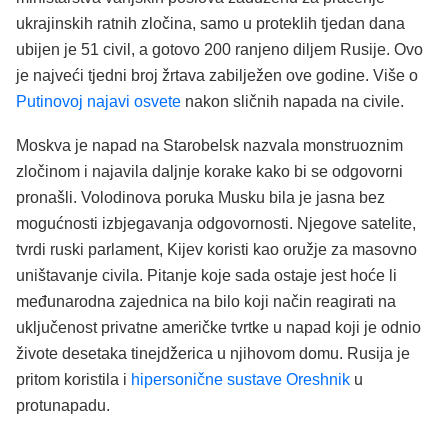
ukrajinskih ratnih zločina, samo u proteklih tjedan dana
ubijen je 51 civil, a gotovo 200 ranjeno diljem Rusije. Ovo
je najveći tjedni broj žrtava zabilježen ove godine. Više o
Putinovoj najavi osvete
nakon sličnih napada na civile.
Moskva je napad na Starobelsk nazvala monstruoznim
zločinom i najavila daljnje korake kako bi se odgovorni
pronašli. Volodinova poruka Musku bila je jasna bez
mogućnosti izbjegavanja odgovornosti. Njegove satelite,
tvrdi ruski parlament, Kijev koristi kao oružje za masovno
uništavanje civila. Pitanje koje sada ostaje jest hoće li
međunarodna zajednica na bilo koji način reagirati na
uključenost privatne američke tvrtke u napad koji je odnio
živote desetaka tinejdžerica u njihovom domu. Rusija je
pritom koristila i
hipersonične sustave Oreshnik
u
protunapadu.