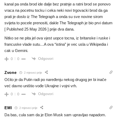
kanal pa onda brod ide dalje bez pratnje a ratni brod se ponovo
vraca na pocetnu tocku i ceka neki novi trgovacki brod da ga
prati je doslo iz The Telegraph a onda su sve novine sirom
svijeta to pocele prenositi, dakle The Telegraph je bio prvi datum
[
Published
25 May 2026 ] prije dva dana.
Nitko se ne pita jel ova vjest uopce tocna, iz britanske i ruske i
francuske vlade sutu…A ova “istina” je vec usla u Wikipedia i
cak u Gemini.
Odgovori
0
0
Zvone
2 mjeseci prije
Očito je da Putin radi po naređenju nekog drugog jer bi inače
već davno uništio vođe Ukrajine i vojni vrh.
Odgovori
0
0
EMI
2 mjeseci prije
Da bas, cula sam da je Elon Musk sam upravljao napadom.