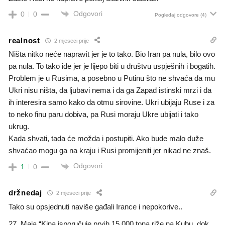
Odgovori
0
0
Pogledaj odgovore
(4)
realnost
2 mjeseci prije
Ništa nitko neće napravit jer je to tako. Bio Iran pa nula, bilo ovo
pa nula. To tako ide jer je lijepo biti u društvu uspješnih i bogatih.
Problem je u Rusima, a posebno u Putinu što ne shvaća da mu
Ukri nisu ništa, da ljubavi nema i da ga Zapad istinski mrzi i da
ih interesira samo kako da otmu sirovine. Ukri ubijaju Ruse i za
to neko finu paru dobiva, pa Rusi moraju Ukre ubijati i tako
ukrug.
Kada shvati, tada će možda i postupiti. Ako bude malo duže
shvaćao mogu ga na kraju i Rusi promijeniti jer nikad ne znaš.
Odgovori
1
0
držnedaj
2 mjeseci prije
Tako su opsjednuti naviše gađali Irance i nepokorive..
27. Maja “Kina isporučuje prvih 15,000 tona riže na Kubu, dok