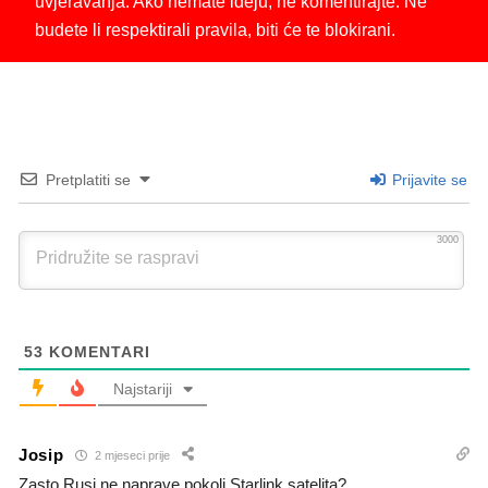
uvjeravanja. Ako nemate ideju, ne komentirajte. Ne
budete li respektirali pravila, biti će te blokirani.
Pretplatiti se
Prijavite se
3000
53
KOMENTARI
Najstariji
Josip
2 mjeseci prije
Zasto Rusi ne naprave pokolj Starlink satelita?