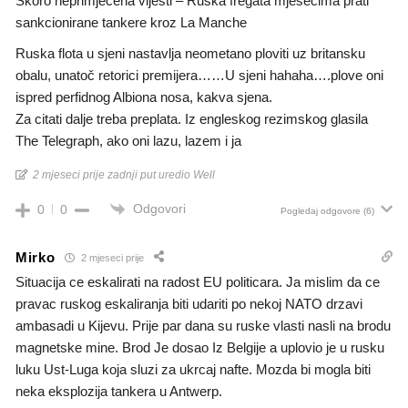
Skoro neprimjecena vijesti – Ruska fregata mjesecima prati
sankcionirane tankere kroz La Manche
Ruska flota u sjeni nastavlja neometano ploviti uz britansku
obalu, unatoč retorici premijera……U sjeni hahaha….plove oni
ispred perfidnog Albiona nosa, kakva sjena.
Za citati dalje treba preplata. Iz engleskog rezimskog glasila
The Telegraph, ako oni lazu, lazem i ja
2 mjeseci prije zadnji put uredio Well
Odgovori
0
0
Pogledaj odgovore
(6)
Mirko
2 mjeseci prije
Situacija ce eskalirati na radost EU politicara. Ja mislim da ce
pravac ruskog eskaliranja biti udariti po nekoj NATO drzavi
ambasadi u Kijevu. Prije par dana su ruske vlasti nasli na brodu
magnetske mine. Brod Je dosao Iz Belgije a uplovio je u rusku
luku Ust-Luga koja sluzi za ukrcaj nafte. Mozda bi mogla biti
neka eksplozija tankera u Antwerp.