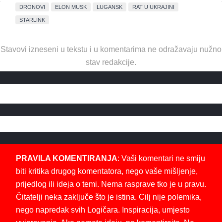
DRONOVI
ELON MUSK
LUGANSK
RAT U UKRAJINI
STARLINK
Stavovi izneseni u tekstu i u komentarima ne odražavaju nužno
stav redakcije.
PRAVILA KOMENTIRANJA
: Vaši komentari ne smiju
biti kritika drugog komentatora, nego vaše mišljenje,
prijedlog ili ideja o temi. Nema rasprave tko je u pravu.
Čitatelji neka zaključe što je istina. Cilj nije polemika,
nego napredak svih Logičara. Inspiracija, umjesto