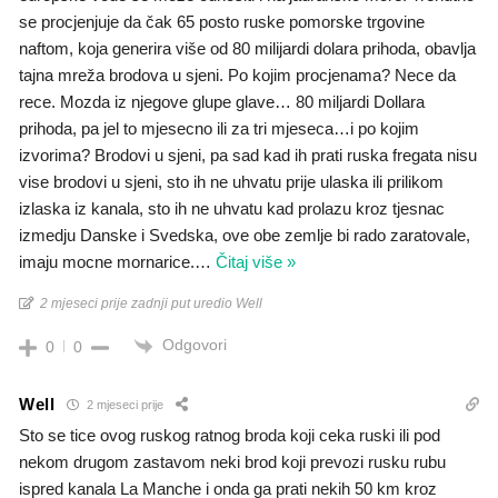
se procjenjuje da čak 65 posto ruske pomorske trgovine
naftom, koja generira više od 80 milijardi dolara prihoda, obavlja
tajna mreža brodova u sjeni. Po kojim procjenama? Nece da
rece. Mozda iz njegove glupe glave… 80 miljardi Dollara
prihoda, pa jel to mjesecno ili za tri mjeseca…i po kojim
izvorima? Brodovi u sjeni, pa sad kad ih prati ruska fregata nisu
vise brodovi u sjeni, sto ih ne uhvatu prije ulaska ili prilikom
izlaska iz kanala, sto ih ne uhvatu kad prolazu kroz tjesnac
izmedju Danske i Svedska, ove obe zemlje bi rado zaratovale,
imaju mocne mornarice.
…
Čitaj više »
2 mjeseci prije zadnji put uredio Well
Odgovori
0
0
Well
2 mjeseci prije
Sto se tice ovog ruskog ratnog broda koji ceka ruski ili pod
nekom drugom zastavom neki brod koji prevozi rusku rubu
ispred kanala La Manche i onda ga prati nekih 50 km kroz