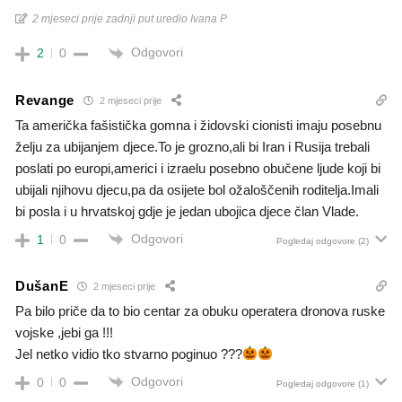
2 mjeseci prije zadnji put uredio Ivana P
Odgovori
2
0
Revange
2 mjeseci prije
Ta američka fašistička gomna i židovski cionisti imaju posebnu
želju za ubijanjem djece.To je grozno,ali bi Iran i Rusija trebali
poslati po europi,americi i izraelu posebno obučene ljude koji bi
ubijali njihovu djecu,pa da osijete bol ožaloščenih roditelja.Imali
bi posla i u hrvatskoj gdje je jedan ubojica djece član Vlade.
Odgovori
1
0
Pogledaj odgovore
(2)
DušanE
2 mjeseci prije
Pa bilo priče da to bio centar za obuku operatera dronova ruske
vojske ,jebi ga !!!
Jel netko vidio tko stvarno poginuo ???
Odgovori
0
0
Pogledaj odgovore
(1)