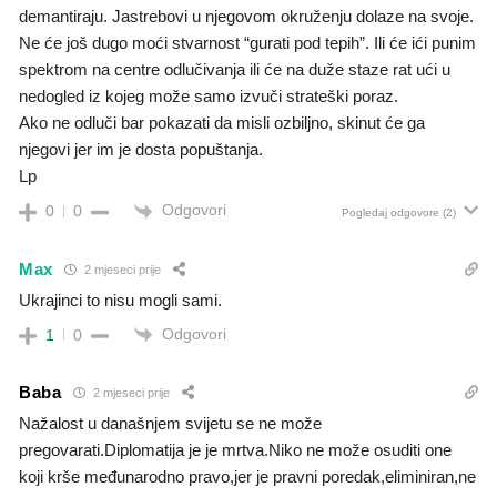
demantiraju. Jastrebovi u njegovom okruženju dolaze na svoje.
Ne će još dugo moći stvarnost “gurati pod tepih”. Ili će ići punim
spektrom na centre odlučivanja ili će na duže staze rat ući u
nedogled iz kojeg može samo izvuči strateški poraz.
Ako ne odluči bar pokazati da misli ozbiljno, skinut će ga
njegovi jer im je dosta popuštanja.
Lp
Odgovori
0
0
Pogledaj odgovore
(2)
Max
2 mjeseci prije
Ukrajinci to nisu mogli sami.
Odgovori
1
0
Baba
2 mjeseci prije
Nažalost u današnjem svijetu se ne može
pregovarati.Diplomatija je je mrtva.Niko ne može osuditi one
koji krše međunarodno pravo,jer je pravni poredak,eliminiran,ne