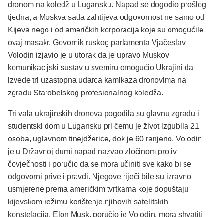
dronom na koledž u Lugansku. Napad se dogodio prošlog
tjedna, a Moskva sada zahtijeva odgovornost ne samo od
Kijeva nego i od američkih korporacija koje su omogućile
ovaj masakr. Govornik ruskog parlamenta Vjačeslav
Volodin izjavio je u utorak da je upravo Muskov
komunikacijski sustav u svemiru omogućio Ukrajini da
izvede tri uzastopna udarca kamikaza dronovima na
zgradu Starobelskog profesionalnog koledža.
Tri vala ukrajinskih dronova pogodila su glavnu zgradu i
studentski dom u Lugansku pri čemu je život izgubila 21
osoba, uglavnom tinejdžerice, dok je 60 ranjeno. Volodin
je u Državnoj dumi napad nazvao zločinom protiv
čovječnosti i poručio da se mora učiniti sve kako bi se
odgovorni priveli pravdi. Njegove riječi bile su izravno
usmjerene prema američkim tvrtkama koje dopuštaju
kijevskom režimu korištenje njihovih satelitskih
konstelacija. Elon Musk, poručio je Volodin, mora shvatiti