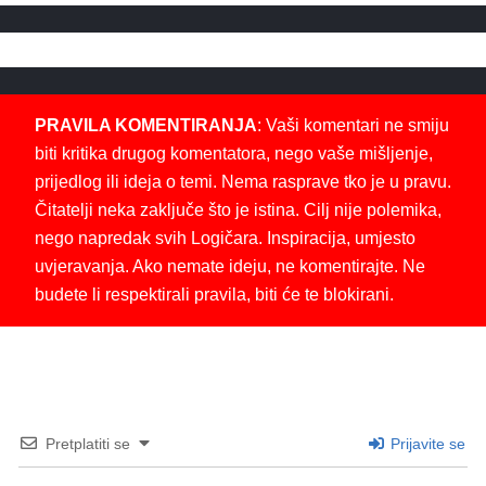
PRAVILA KOMENTIRANJA
: Vaši komentari ne smiju
biti kritika drugog komentatora, nego vaše mišljenje,
prijedlog ili ideja o temi. Nema rasprave tko je u pravu.
Čitatelji neka zaključe što je istina. Cilj nije polemika,
nego napredak svih Logičara. Inspiracija, umjesto
uvjeravanja. Ako nemate ideju, ne komentirajte. Ne
budete li respektirali pravila, biti će te blokirani.
Pretplatiti se
Prijavite se