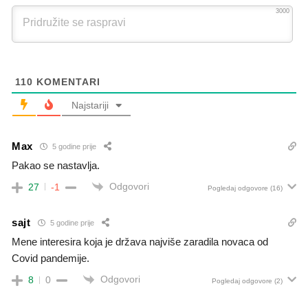
3000
110
KOMENTARI
Najstariji
Max
5 godine prije
Pakao se nastavlja.
Odgovori
27
-1
Pogledaj odgovore
(16)
sajt
5 godine prije
Mene interesira koja je država najviše zaradila novaca od
Covid pandemije.
Odgovori
8
0
Pogledaj odgovore
(2)