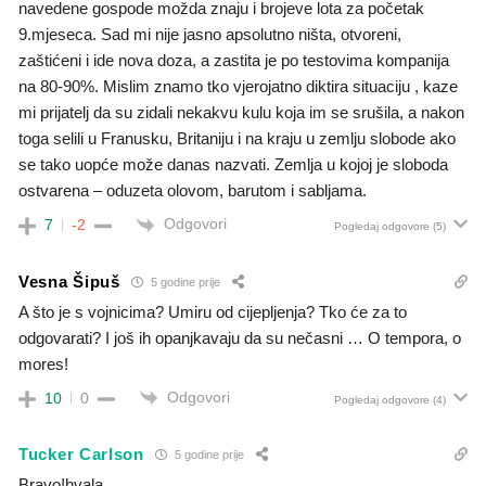
navedene gospode možda znaju i brojeve lota za početak
9.mjeseca. Sad mi nije jasno apsolutno ništa, otvoreni,
zaštićeni i ide nova doza, a zastita je po testovima kompanija
na 80-90%. Mislim znamo tko vjerojatno diktira situaciju , kaze
mi prijatelj da su zidali nekakvu kulu koja im se srušila, a nakon
toga selili u Franusku, Britaniju i na kraju u zemlju slobode ako
se tako uopće može danas nazvati. Zemlja u kojoj je sloboda
ostvarena – oduzeta olovom, barutom i sabljama.
Odgovori
7
-2
Pogledaj odgovore
(5)
Vesna Šipuš
5 godine prije
A što je s vojnicima? Umiru od cijepljenja? Tko će za to
odgovarati? I još ih opanjkavaju da su nečasni … O tempora, o
mores!
Odgovori
10
0
Pogledaj odgovore
(4)
Tucker Carlson
5 godine prije
Bravo!hvala.