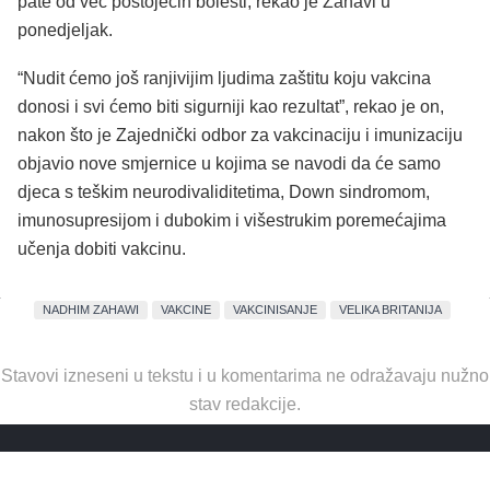
pate od već postojećih bolesti, rekao je Zahavi u
ponedjeljak.
“Nudit ćemo još ranjivijim ljudima zaštitu koju vakcina
donosi i svi ćemo biti sigurniji kao rezultat”, rekao je on,
nakon što je Zajednički odbor za vakcinaciju i imunizaciju
objavio nove smjernice u kojima se navodi da će samo
djeca s teškim neurodivaliditetima, Down sindromom,
imunosupresijom i dubokim i višestrukim poremećajima
učenja dobiti vakcinu.
NADHIM ZAHAWI
VAKCINE
VAKCINISANJE
VELIKA BRITANIJA
Stavovi izneseni u tekstu i u komentarima ne odražavaju nužno
stav redakcije.