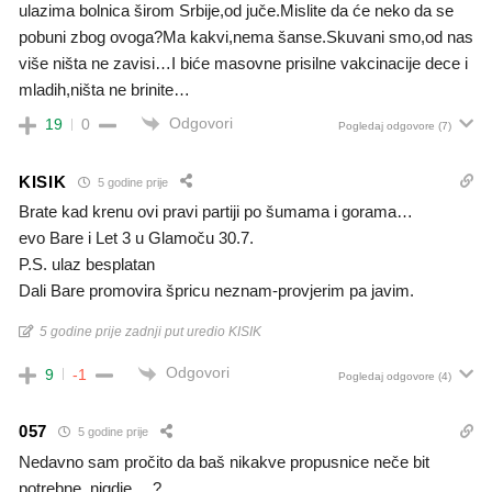
ulazima bolnica širom Srbije,od juče.Mislite da će neko da se
pobuni zbog ovoga?Ma kakvi,nema šanse.Skuvani smo,od nas
više ništa ne zavisi…I biće masovne prisilne vakcinacije dece i
mladih,ništa ne brinite…
Odgovori
19
0
Pogledaj odgovore
(7)
KISIK
5 godine prije
Brate kad krenu ovi pravi partiji po šumama i gorama…
evo Bare i Let 3 u Glamoču 30.7.
P.S. ulaz besplatan
Dali Bare promovira špricu neznam-provjerim pa javim.
5 godine prije zadnji put uredio KISIK
Odgovori
9
-1
Pogledaj odgovore
(4)
057
5 godine prije
Nedavno sam pročito da baš nikakve propusnice neče bit
potrebne, nigdje….?