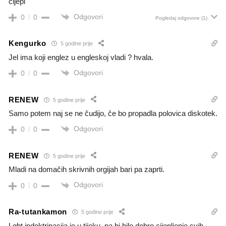
cijepi
Odgovori
0
0
Pogledaj odgovore
(1)
Kengurko
5 godine prije
Jel ima koji englez u engleskoj vladi ? hvala.
Odgovori
0
0
RENEW
5 godine prije
Samo potem naj se ne čudijo, če bo propadla polovica diskotek.
Odgovori
0
0
RENEW
5 godine prije
Mladi na domačih skrivnih orgijah bari pa zaprti.
Odgovori
0
0
Ra-tutankamon
5 godine prije
Lgbt indoktrinacija je u tijeku, pa bi bilo dobro cijepljenje svih