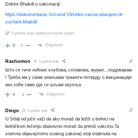
Doktor Bhakdi o vakcinaciji
https://dokumentarac.hr/covid-19/video-vazna-obavijest-dr-
sucharit-bhakdi/
5 godine prije zadnji put uredio Dejan
Odgovori
8
0
Rashomon
5 godine prije
Што се тиче ноћних клубова, сплавова, журки…подржавам
! Треба им у свим земљама тражити потврду о вакцинацији
ако хоће тамо где се шљам окупља
Odgovori
4
-1
Diego
5 godine prije
U Srbiji od juče važi da ako moraš da ležiš u bolnici na
bolničkom lečenju obavezno moraš da primiš vakcinu.Ta
sramna objava(mimo svakog zakona) stoji istaknuta na