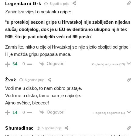
Legendarni Grk
5 godine prije
Zanimljva vijest o nestanku gripe:
“
u protekloj sezoni gripe u Hrvatskoj nije zabilježen nijedan
slučaj oboljelog, dok je u EU evidentirano ukupno njih tek
909, što je pad oboljelih veći od 99 posto
”
Zamislite, nitko u cijeloj Hrvatskoj se nije sjetio oboljeti od gripe!
Ili je možda gripu popapala maca.
Odgovori
54
0
Pogledaj odgovore
(13)
Žvuž
5 godine prije
Vodi me u disko, to nam dobro pristaje.
Vodi me u disko, tamo nam je najbolje.
Ajmo ovčice, bleeeee!
Odgovori
14
0
Pogledaj odgovore
(1)
Shumadinac
5 godine prije