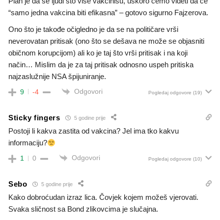
Plan je da se ljudi što više vakcinišu, uskoro ćemo videti da će
“samo jedna vakcina biti efikasna” – gotovo sigurno Fajzerova.
Ono što je takođe očigledno je da se na političare vrši
neverovatan pritisak (ono što se dešava ne može se objasniti
običnom korupcijom) ali ko je taj što vrši pritisak i na koji
način… Mislim da je za taj pritisak odnosno uspeh pritiska
najzaslužnije NSA špijuniranje.
Odgovori
9
-4
Pogledaj odgovore
(19)
Sticky fingers
5 godine prije
Postoji li kakva zastita od vakcina? Jel ima tko kakvu
informaciju?
Odgovori
1
0
Pogledaj odgovore
(10)
Sebo
5 godine prije
Kako dobroćudan izraz lica. Čovjek kojem možeš vjerovati.
Svaka sličnost sa Bond zlikovcima je slučajna.