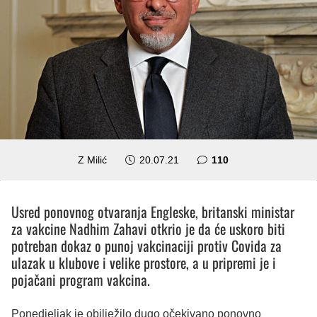
komentara
Z Milić
20.07.21
110
Usred ponovnog otvaranja Engleske, britanski ministar
za vakcine Nadhim Zahavi otkrio je da će uskoro biti
potreban dokaz o punoj vakcinaciji protiv Covida za
ulazak u klubove i velike prostore, a u pripremi je i
pojačani program vakcina.
Ponedjeljak je obilježilo dugo očekivano ponovno