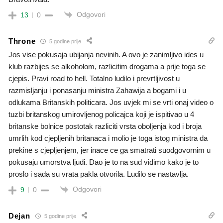
Odgovori
13
0
Throne
5 godine prije
Jos vise pokusaja ubijanja nevinih. A ovo je zanimljivo ides u
klub razbijes se alkoholom, razlicitim drogama a prije toga se
cjepis. Pravi road to hell. Totalno ludilo i prevrtljivost u
razmisljanju i ponasanju ministra Zahawija a bogami i u
odlukama Britanskih politicara. Jos uvjek mi se vrti onaj video o
tuzbi britanskog umirovljenog policajca koji je ispitivao u 4
britanske bolnice postotak razliciti vrsta oboljenja kod i broja
umrlih kod cjepljenih britanaca i molio je toga istog ministra da
prekine s cjepljenjem, jer inace ce ga smatrati suodgovornim u
pokusaju umorstva ljudi. Dao je to na sud vidimo kako je to
proslo i sada su vrata pakla otvorila. Ludilo se nastavlja.
Odgovori
9
0
Dejan
5 godine prije