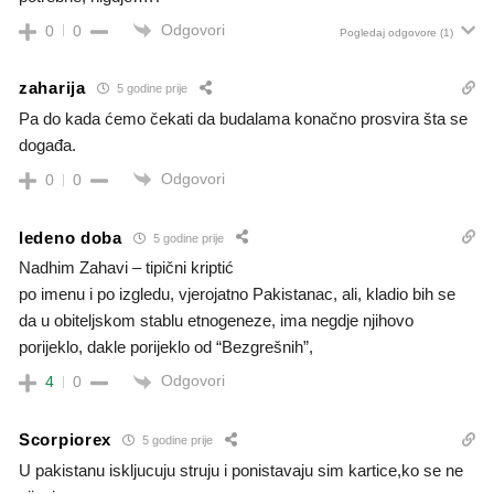
Odgovori
0
0
Pogledaj odgovore
(1)
zaharija
5 godine prije
Pa do kada ćemo čekati da budalama konačno prosvira šta se
događa.
Odgovori
0
0
ledeno doba
5 godine prije
Nadhim Zahavi – tipični kriptić
po imenu i po izgledu, vjerojatno Pakistanac, ali, kladio bih se
da u obiteljskom stablu etnogeneze, ima negdje njihovo
porijeklo, dakle porijeklo od “Bezgrešnih”,
Odgovori
4
0
Scorpiorex
5 godine prije
U pakistanu iskljucuju struju i ponistavaju sim kartice,ko se ne