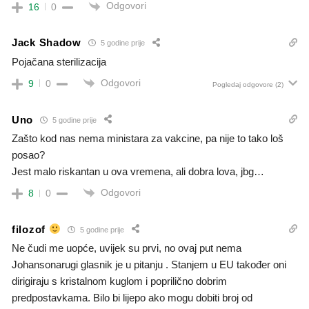
Odgovori
16
0
Jack Shadow
5 godine prije
Pojačana sterilizacija
Odgovori
9
0
Pogledaj odgovore
(2)
Uno
5 godine prije
Zašto kod nas nema ministara za vakcine, pa nije to tako loš
posao?
Jest malo riskantan u ova vremena, ali dobra lova, jbg…
Odgovori
8
0
filozof
5 godine prije
Ne čudi me uopće, uvijek su prvi, no ovaj put nema
Johansonarugi glasnik je u pitanju . Stanjem u EU također oni
dirigiraju s kristalnom kuglom i poprilično dobrim
predpostavkama. Bilo bi lijepo ako mogu dobiti broj od