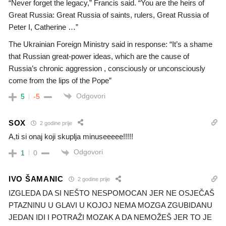
“Never forget the legacy,” Francis said. “You are the heirs of
Great Russia: Great Russia of saints, rulers, Great Russia of
Peter I, Catherine …”
The Ukrainian Foreign Ministry said in response: “It’s a shame
that Russian great-power ideas, which are the cause of
Russia’s chronic aggression , consciously or unconsciously
come from the lips of the Pope”
Odgovori
5
-5
SOX
2 godine prije
A,ti si onaj koji skuplja minuseeeee!!!!!
Odgovori
1
0
IVO ŠAMANIC
2 godine prije
IZGLEDA DA SI NEŠTO NESPOMOCAN JER NE OSJEČAŠ
PTAZNINU U GLAVI U KOJOJ NEMA MOZGA ZGUBIDANU
JEDAN IDI I POTRAŽI MOZAK A DA NEMOŽEŠ JER TO JE