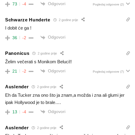
Odgovori
73
-4
Pogledaj odgovore
(2)
Schwarze Hunderte
2 godine prije
I dobit će ga !
Odgovori
36
-2
Panonicus
2 godine prije
Želim večerati s Monikom Beluci!!
Odgovori
21
-2
Pogledaj odgovore
(7)
Auslender
2 godine prije
Eh da Tucker zna ono što ja znam,a možda i zna ali glumi jer
ipak Hollywood je to brale….
Odgovori
13
-4
Auslender
2 godine prije