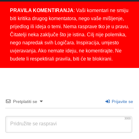
PRAVILA KOMENTIRANJA
: Vaši komentari ne smiju
biti kritika drugog komentatora, nego vaše mišljenje,
prijedlog ili ideja o temi. Nema rasprave tko je u pravu.
Čitatelji neka zaključe što je istina. Cilj nije polemika,
nego napredak svih Logičara. Inspiracija, umjesto
uvjeravanja. Ako nemate ideju, ne komentirajte. Ne
budete li respektirali pravila, biti će te blokirani.
Pretplatiti se
Prijavite se
3000