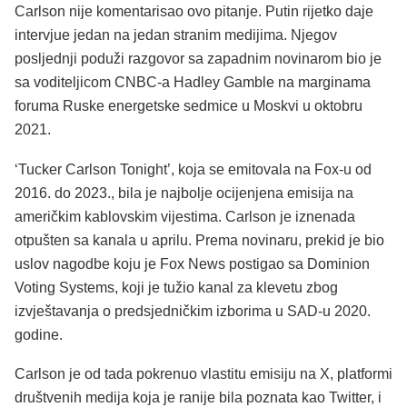
Carlson nije komentarisao ovo pitanje. Putin rijetko daje
intervjue jedan na jedan stranim medijima. Njegov
posljednji poduži razgovor sa zapadnim novinarom bio je
sa voditeljicom CNBC-a Hadley Gamble na marginama
foruma Ruske energetske sedmice u Moskvi u oktobru
2021.
‘Tucker Carlson Tonight’, koja se emitovala na Fox-u od
2016. do 2023., bila je najbolje ocijenjena emisija na
američkim kablovskim vijestima. Carlson je iznenada
otpušten sa kanala u aprilu. Prema novinaru, prekid je bio
uslov nagodbe koju je Fox News postigao sa Dominion
Voting Systems, koji je tužio kanal za klevetu zbog
izvještavanja o predsjedničkim izborima u SAD-u 2020.
godine.
Carlson je od tada pokrenuo vlastitu emisiju na X, platformi
društvenih medija koja je ranije bila poznata kao Twitter, i