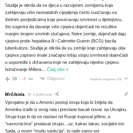
Studija je otkrila da se djeca u razvijenim zemljama koja
zahtijevaju više neonatalnih cijepljenja često suočavaju sa
štetnim posljedicama koje povećavaju smrtnost u djetinjstvu,
što sugerira da davanje više cjepiva dojenčadi ne rezultira
manjim brojem smrtnih slučajeva. Neke zemlje, dojenčadi daju
cjepiva protiv hepatitisa B i Calmette-Guerin (BCG) bacila
tuberkuloze. Studija je otkrila da su zemlje koje zahtijevaju oba
cjepiva zapravo imale značajno lošiju stopu smrtnosti dojenčadi
u usporedbi s državama koje ne zahtijevaju nijedno cjepivo.
Istraživanje Millera
…
Čitaj više »
Odgovori
28
-3
Pogledaj odgovore
(16)
Mrčikola
2 godine prije
Vjerojatno je da u Americi postoji struja koja bi željela da
Amerika izađe iz ovog rata i prestane bacati novac na Ukrajinu.
Struja koja bi da se nastavi od Rusije kupovat jeftino, a
“saveznicima” prodavat skupo…uz, kakav takav, socijalni mir.
Sada, u ovom “modu sankcija”, to rade samo oni