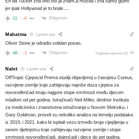
Eh da Tucker zna ono što ja znam,a možda i zna samo glumi
jer ipak Hollywood je to brale….
Odgovori
11
-4
Mahatma
2 godine prije
Oliver Stone je odradio solidan posao.
Odgovori
40
-1
Pogledaj odgovore
(2)
Nalet
2 godine prije
OffTropic Cjepocid Prema studiji objavljenoj u časopisu Cureus,
razvijene zemlje koje zahtijevaju najviše doza cjepiva za
novorođenčad imaju najgore stope smrtnosti među djecom
mlađom od pet godina. Istraživači Neil Miller, direktor Instituta
za medicinska i znanstvena istraživanja u Novom Meksiku, i
Gary Goldman, proveli su nekoliko analiza na temelju podataka
iz 2019. i 2021. kako bi ispitali vezu između broja cijepljenja u
ranom djetinjstvu koje zahtijevaju razvijene zemlje i stope
smrtnosti novorođenčadi, dojenčadi i djece do pet godina.