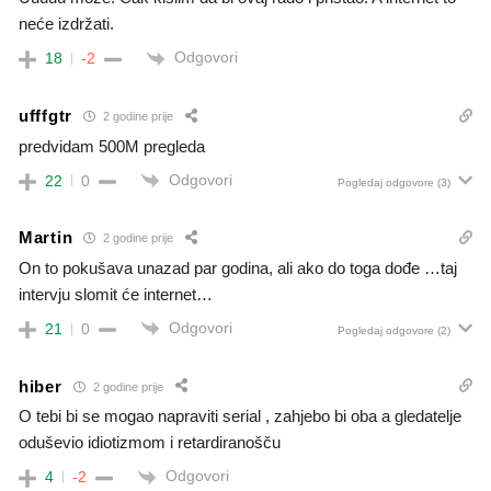
neće izdržati.
Odgovori
18
-2
ufffgtr
2 godine prije
predvidam 500M pregleda
Odgovori
22
0
Pogledaj odgovore
(3)
Martin
2 godine prije
On to pokušava unazad par godina, ali ako do toga dođe …taj
intervju slomit će internet…
Odgovori
21
0
Pogledaj odgovore
(2)
hiber
2 godine prije
O tebi bi se mogao napraviti serial , zahjebo bi oba a gledatelje
odu
š
evio idiotizmom i retardirano
š
ču
Odgovori
4
-2