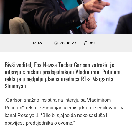
komentara
Mišo T.
28.08.23
89
Bivši voditelj Fox Newsa Tucker Carlson zatražio je
intervju s ruskim predsjednikom Vladimirom Putinom,
rekla je u nedjelju glavna urednica RT-a Margarita
Simonyan.
„Carlson snažno insistira na intervju sa Vladimirom
Putinom“, rekla je Simonjan u emisiji koju je emitovao TV
kanal Rossiya-1. “Bilo bi sjajno da neko sasluša i
obavijesti predsjednika o ovome.”