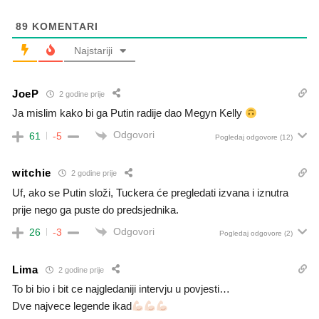
89
KOMENTARI
Najstariji
JoeP
2 godine prije
Ja mislim kako bi ga Putin radije dao Megyn Kelly
Odgovori
61
-5
Pogledaj odgovore
(12)
witchie
2 godine prije
Uf, ako se Putin složi, Tuckera će pregledati izvana i iznutra
prije nego ga puste do predsjednika.
Odgovori
26
-3
Pogledaj odgovore
(2)
Lima
2 godine prije
To bi bio i bit ce najgledaniji intervju u povjesti…
Dve najvece legende ikad