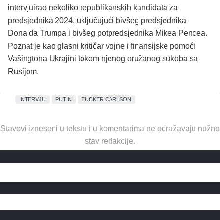
intervjuirao nekoliko republikanskih kandidata za
predsjednika 2024, uključujući bivšeg predsjednika
Donalda Trumpa i bivšeg potpredsjednika Mikea Pencea.
Poznat je kao glasni kritičar vojne i finansijske pomoći
Vašingtona Ukrajini tokom njenog oružanog sukoba sa
Rusijom.
INTERVJU
PUTIN
TUCKER CARLSON
Stavovi izneseni u tekstu i u komentarima ne odražavaju nužno
stav redakcije.