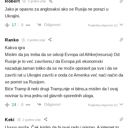
Robert
2 godine prije
Jako je opasno za anglosaksi ako se Rusija ne porazi u
Ukrajini.
Odgovori
17
0
Pogledaj odgovore
(1)
Ranko
2 godine prije
Kakva igra
Mislim da jos treba da se odvoji Evropa od Afrike(resursa) Od
Rusije je to već završeno,I da Evropa još ekonomski
nazaduje,taman toliko da se ne može oporavit pa sve i da se
završi rat u Ukrajini završi e onda će Amerika već naći način da
se pomiri sa Rusijom.
Biće Tramp ili neki drugi Tramp,nije ni bitno,a mislim da I ovaj
novinar tu ima jednu od glavnih sporednih uloga.
Odgovori
24
0
Pogledaj odgovore
(1)
Keki
2 godine prije
Uuuuu može. Čak kislim da bi ovaj rado i pristao. A internet to