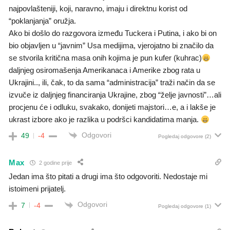
najpovlašteniji, koji, naravno, imaju i direktnu korist od
“poklanjanja” oružja.
Ako bi došlo do razgovora između Tuckera i Putina, i ako bi on
bio objavljen u “javnim” Usa medijima, vjerojatno bi značilo da
se stvorila kritična masa onih kojima je pun kufer (kuhrac)
daljnjeg osiromašenja Amerikanaca i Amerike zbog rata u
Ukrajini.., ili, čak, to da sama “administracija” traži način da se
izvuče iz daljnjeg financiranja Ukrajine, zbog “želje javnosti”…ali
procjenu će i odluku, svakako, donijeti majstori…e, a i lakše je
ukrast izbore ako je razlika u podršci kandidatima manja.
Odgovori
49
-4
Pogledaj odgovore
(2)
Max
2 godine prije
Jedan ima što pitati a drugi ima što odgovoriti. Nedostaje mi
istoimeni prijatelj.
Odgovori
7
-4
Pogledaj odgovore
(1)