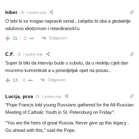
hiber
2 godine prije
O tebi bi se mogao napraviti serial , zahjebo bi oba a gledatelje
oduševio idiotizmom i retardiranošču
Odgovori
11
-2
C.F.
2 godine prije
Super bi bilo da interviju bude u subotu, da u nedelju cijeli dan
mozemo komentirati a u ponedjeljak opet na posao..
Odgovori
13
0
Lucija, prva
2 godine prije
“Pope Francis told young Russians gathered for the All-Russian
Meeting of Catholic Youth in St. Petersburg on Friday”:
“You are the heirs of great Russia. Never give up this legacy .
Go ahead with this,” said the Pope.