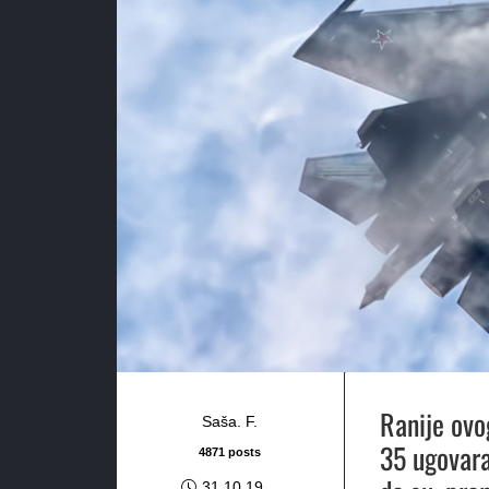
Ranije ovo
Saša. F.
35 ugovara
4871 posts
31.10.19