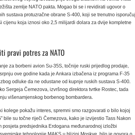
žišta zemlje NATO pakta. Mogao bi se i revidirati ugovor o
nih sustava protuzračne obrane S-400, koji se trenutno isporuču
ši cijenu koja iznosi oko 2,5 milijardi dolara za dvije kompletne
iti pravi potres za NATO
je za borbeni avion Su-35S, točnije ruski prijedlog prodaje,
 srpnju ove godine kada je Ankara izbačena iz programa F-35
zbog odluke da ne odustane od kupnje ruskih sustava S-400.
ko Sergeja Čemezova, izvršnog direktora tvrtke Rostec, tada
pnju višenamjenskog borbenog bombardera.
ki kolege pokažu interes, spremni smo razgovarati o bilo kojoj
” bile su točne riječi Čemezova, kako je izvijestio Tass Nakon
 posjeta predsjednika Erdogana međunarodnoj izložbi
 svemirske tehnologije MAKS u blizini Moskve, bilo je govora o