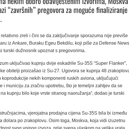
ma nekim dobro obaviještenim izvorima, Moskva 
azi “završnih” pregovora za moguće finaliziranje
.
relativno zreli i čini se da zaključivanje sporazuma nije previše
naru iz Ankare, Buraku Egeu Bekdilu, koji piše za Defense New
oki turski dužnosnik upoznat s pregovorima.
azum uključivao kupnju dvije eskadrile Su-35S “Super Flanker”,
like obitelji proizašao iz Su-27. Ugovora se kupnja 48 zrakoplov
koprodukcije nekih komponenti ruskih aviona, uključujući
e i municiju za zračnu upotrebu, što je temeljni zahtjev da se
na kupnju bilo koje vrste stranog naoružanja“, dodao je turski
tručnjacima, vjerojatna prodajna cijena Su-35S bila bi između
na dolara po zrakoplovu. Osim toga, Moskva, koja vidi izuzetnu
ednost svog vojnog izvoza, prije svega ulaskom na velika vrata