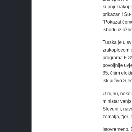
kupnji zrakopl
prikazan i Su-
“Pokazat ćemo
ishodu izložbe
Turska je u sv
zrakoplovom p
programa F-35.
povoljnije uvj
35, čijim elek
isključivo Sje
U rujnu, neko
ministar vanj
Sloveniji, na
zemalja, “jer 
Istovremeno, D