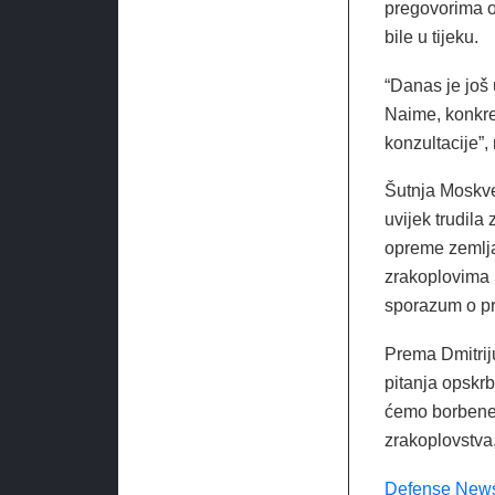
pregovorima o
bile u tijeku.
“Danas je još
Naime, konkret
konzultacije”,
Šutnja Moskve
uvijek trudila
opreme zemlja
zrakoplovima S
sporazum o pro
Prema Dmitrij
pitanja opskrbe
ćemo borbene 
zrakoplovstva, 
Defense New