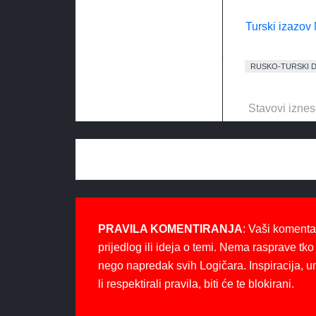
Turski izazov
RUSKO-TURSKI
Stavovi iznes
PRAVILA KOMENTIRANJA
: Vaši komenta
prijedlog ili ideja o temi. Nema rasprave tko 
nego napredak svih Logičara. Inspiracija, u
li respektirali pravila, biti će te blokirani.