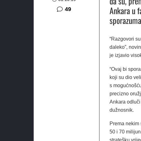
da su, pre
Ankara u f
komentara
49
sporazuma
“Razgovori su 
daleko”, novi
je izjavio vis
“Ovaj bi spor
koji su dio ve
s mogućnošću 
precizno oružj
Ankara odluči 
dužnosnik.
Prema nekim s
50 i 70 miliju
stratešku vrij