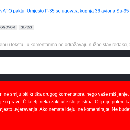
 NATO paktu: Umjesto F-35 se ugovara kupnja 36 aviona Su-35
 DOGOVOR
SU-35S
eni u tekstu i u komentarima ne odražavaju nužno stav redakcij
ri ne smiju biti kritika drugog komentatora, nego vaše mišljenje,
je u pravu. Čitatelji neka zaključe što je istina. Cilj nije polemika
mjesto uvjeravanja. Ako nemate ideju, ne komentirajte. Ne bude