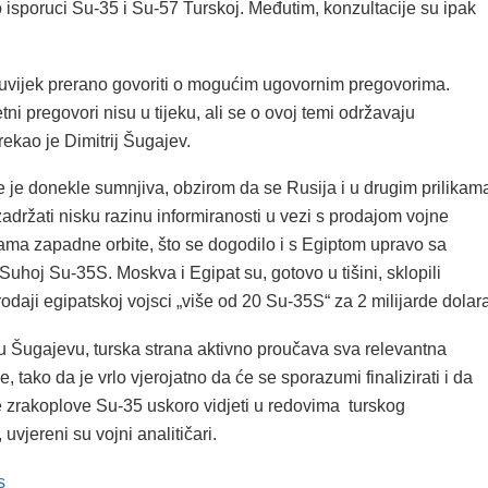
 isporuci Su-35 i Su-57 Turskoj. Međutim, konzultacije su ipak
 uvijek prerano govoriti o mogućim ugovornim pregovorima.
ni pregovori nisu u tijeku, ali se o ovoj temi održavaju
 rekao je Dimitrij Šugajev.
 je donekle sumnjiva, obzirom da se Rusija i u drugim prilikam
 zadržati nisku razinu informiranosti u vezi s prodajom vojne
ma zapadne orbite, što se dogodilo i s Egiptom upravo sa
uhoj Su-35S. Moskva i Egipat su, gotovo u tišini, sklopili
daji egipatskoj vojsci „više od 20 Su-35S“ za 2 milijarde dolara
u Šugajevu, turska strana aktivno proučava sva relevantna
, tako da je vrlo vjerojatno da će se sporazumi finalizirati i da
zrakoplove Su-35 uskoro vidjeti u redovima turskog
uvjereni su vojni analitičari.
s