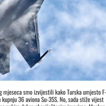
g mjeseca smo izvijestili kako Turska umjesto F
 kupnju 36 aviona Su-35S. No, sada stiže vijest