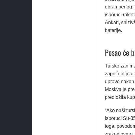
obrambenog tr
isporuci raket
Ankari, sniziv
baterije.
Posao će b
Tursko zaniman
započelo je u
upravo nakon 
Moskva je pre
predložila ku
“Ako naši turs
isporuci Su-35
toga, povodom
zrakoplovne i