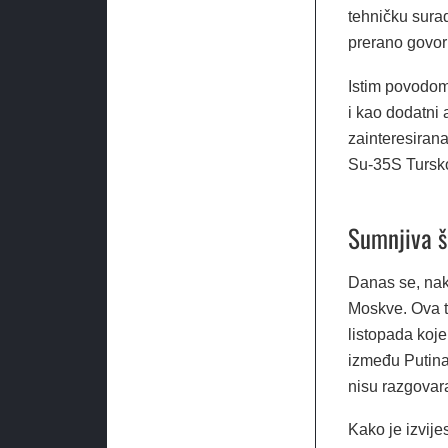
tehničku surad
prerano govor
Istim povodom
i kao dodatni 
zainteresirana
Su-35S Tursko
Sumnjiva 
Danas se, nak
Moskve. Ova ti
listopada koje
između Putina
nisu razgovara
Kako je izvije