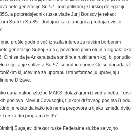
ova pete generacije Su-57. Tom prilikom je turskoj delegaciji
35S, a potpredsjednik ruske vlade Jurij Borisov je rekao:
 im Su-57 i Su-35”, dodajući kako „moguća prodaja ovisi o
”.
ibnju prošle godine već izrazila interes za ruskim borbenim
ete generacije Suhoj Su-57, povodom prvih olujnih signala ok
 Čini se da je Ankara tada sondirala ruski teren koji bi ponudio
ete i stjecanje softvera Su-57, suprotno onome što se događa s 
troničkim ključevima za uporabu i transformaciju upravljaju
dinjene Države.
liko dana nakon izložbe MAKS, dolazi grom iz vedra neba. Tursk
skih poslova Mevlut Cavusoglu, tijekom državnog posjeta Bledu
vodno je rekao da kako još nema pregovora u tijeku između dviju
je Turska dio programa F-35”.
imitrij Šugajev, direktor ruske Federalne službe za vojno