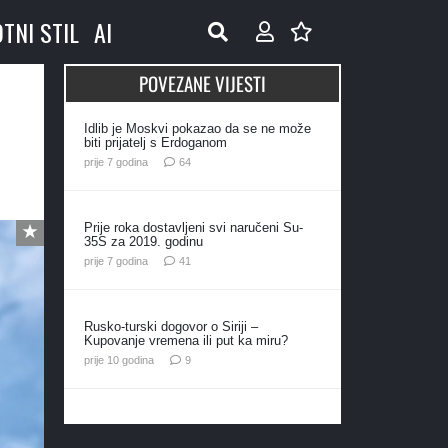
OTNI STIL
AI
POVEZANE VIJESTI
Idlib je Moskvi pokazao da se ne može
biti prijatelj s Erdoganom
komentara
prije 7 godina
64
Prije roka dostavljeni svi naručeni Su-
35S za 2019. godinu
komentar
prije 7 godina
41
Rusko-turski dogovor o Siriji –
Kupovanje vremena ili put ka miru?
komentara
prije 10 godina
9