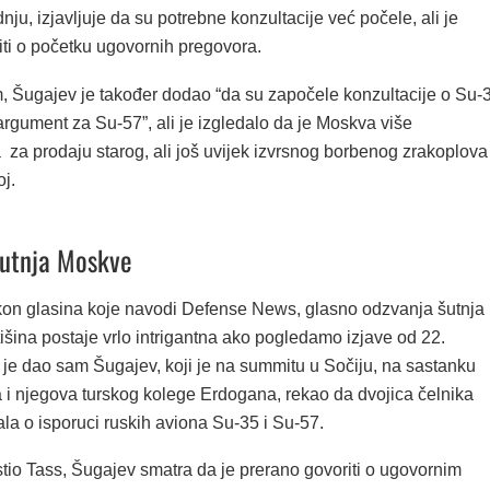
nju, izjavljuje da su potrebne konzultacije već počele, ali je
iti o početku ugovornih pregovora.
, Šugajev je također dodao “da su započele konzultacije o Su-
argument za Su-57”, ali je izgledalo da je Moskva više
 za prodaju starog, ali još uvijek izvrsnog borbenog zrakoplova
j.
šutnja Moskve
on glasina koje navodi Defense News, glasno odzvanja šutnja
šina postaje vrlo intrigantna ako pogledamo izjave od 22.
 je dao sam Šugajev, koji je na summitu u Sočiju, na sastanku
 i njegova turskog kolege Erdogana, rekao da dvojica čelnika
la o isporuci ruskih aviona Su-35 i Su-57.
stio Tass, Šugajev smatra da je prerano govoriti o ugovornim