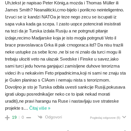
Uh,tekst je napisao Peter König,a mozda i Thomas Müller ili
James Smith? Neanaliticki,crno-bijelo i porilicno neinteligentno.
Izvuci se iz kandzi NATOa je teze nego zecu se iscupati iz
sapa vuka kada ga scepa. I zasto uopce potencirati insistirati
na tezi da je Turska izdala Rusiju a ne potrgnuti pitanje
izdaje,recimo Madjarske koja je isto mogla potrgnuti Veto il
brace pravoslavaca Grka ili pak crnogoraca itd? Da nisu trazili
neke ustupke za sebe licno ,ne bi se ni znalo da turci mogu ili
trebaju uloziti veto na ulazak Svedske i Finske u savez,iako
sami turci jedu hovna ganjajuci zamisljene duhove terorizma
videci ih u nekakvim Feto pripadnicima,koji ni sami ne znaju sta
je Gulen planirao s CIAom i nemaju nista s terorizmom.
Dovoljno je sto je Turska odbila uvesti sankcije Rusiji,pokusava
igrati ulogu posrednika(jer neko ce to ipak nekad morati
uraditi),ne pravi harangu na Ruse i nastavljaju sve strateske
projekte s
…
Čitaj više »
Odgovori
19
0
Pogledaj odgovore
(5)