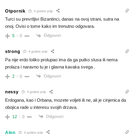
Otpornik
4 godine prije
Turci su prevrtljivi Bizantinci, danas na ovoj strani, sutra na
onoj. Ovisi o tome kako im trenutno odgovara.
Odgovori
5
0
strong
4 godine prije
Pa nije erdo toliko prolupao ima da ga putko slusa ili nema
prolaza i naravno tu je i glavna kavaka svega .
Odgovori
2
0
nessy
4 godine prije
Erdogana, kao i Orbana, mozete voljeti ili ne, ali je cinjenica da
obojica rade u interesu svojih drzava.
Odgovori
12
0
Alen
4 godine prije