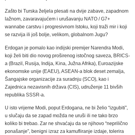
Zašto bi Turska željela plesati na dvije zabave, zapadnom
lažnom, zavaravajućem i urušavanju NATO / G7+
wannabe carstvu i progresivnom Istoku, koji traži mir i koji
se razvija ili još bolje, velikom, globalnom Jugu?
Erdogan je pomalo kao indijski premijer Narendra Modi,
koji želi biti dio novog proširenog istočnog saveza, BRICS-
a (Brazil, Rusija, Indija, Kina, Južna Afrika), Euroazijske
ekonomske unije (EAEU), ASEAN-a blok deset zemalja,
Šangajske organizacije za suradnju (SCO), kao i
Zajednica nezavisnih država (CIS), udruženje 11 bivših
republika SSSR-a.
U isto vrijeme Modi, poput Erdogana, ne bi želio “izgubiti”,
u slučaju da se zapad možda ne uruši ili ne tako brzo
koliko bi trebao. Zar ne shvaćaju da se njihovo “neprilično
ponašanje”, benigni izraz za kamufliranje izdaje, tolerira