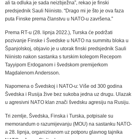
ali ta odluka je sada neizbježna”, rekao je finski
predsjednik Sauli Niinisto. “Drago mi je što je ova faza
puta Finske prema članstvu u NATO-u završena.”
Prema RT-u (28. lipnja 2022.), Turska će podržati
pozivanje Finske i Švedske u NATO na summitu bloka u
Španjolskoj, objavio je u utorak finski predsjednik Sauli
Niinisto nakon sastanka s turskim kolegom Recepom
Tayyipom Erdoganom i švedskom premijerkom
Magdalenom Andersson.
Napomena o Švedskoj i NATO-u: Više od 300 godina
Švedska i Rusija žive bez sukoba jedna uz drugu. Ulazak
u agresivni NATO klan znači švedsku agresiju na Rusiju.
Tri zemlje, Švedska, Finska i Turska, potpisale su
memorandum o razumijevanju (MOU) na sastanku NATO-
a 28. lipnja, organiziranom uz potporu glavnog tajnika