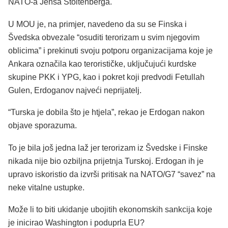
NATO-a Jensa Stoltenberga.
U MOU je, na primjer, navedeno da su se Finska i
Švedska obvezale “osuditi terorizam u svim njegovim
oblicima” i prekinuti svoju potporu organizacijama koje je
Ankara označila kao terorističke, uključujući kurdske
skupine PKK i YPG, kao i pokret koji predvodi Fetullah
Gulen, Erdoganov najveći neprijatelj.
“Turska je dobila što je htjela”, rekao je Erdogan nakon
objave sporazuma.
To je bila još jedna laž jer terorizam iz Švedske i Finske
nikada nije bio ozbiljna prijetnja Turskoj. Erdogan ih je
upravo iskoristio da izvrši pritisak na NATO/G7 “savez” na
neke vitalne ustupke.
Može li to biti ukidanje ubojitih ekonomskih sankcija koje
je inicirao Washington i poduprla EU?