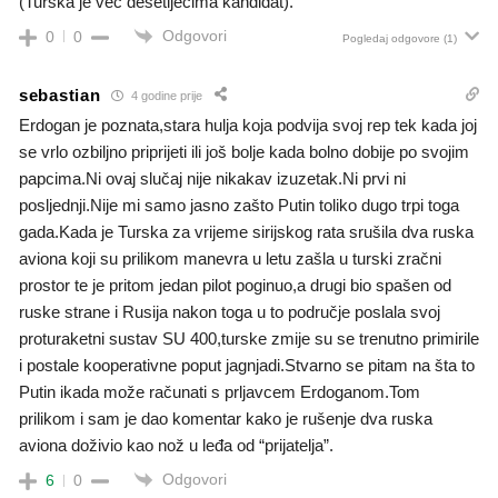
(Turska je već desetljećima kandidat).
Odgovori
0
0
Pogledaj odgovore
(1)
sebastian
4 godine prije
Erdogan je poznata,stara hulja koja podvija svoj rep tek kada joj
se vrlo ozbiljno priprijeti ili još bolje kada bolno dobije po svojim
papcima.Ni ovaj slučaj nije nikakav izuzetak.Ni prvi ni
posljednji.Nije mi samo jasno zašto Putin toliko dugo trpi toga
gada.Kada je Turska za vrijeme sirijskog rata srušila dva ruska
aviona koji su prilikom manevra u letu zašla u turski zračni
prostor te je pritom jedan pilot poginuo,a drugi bio spašen od
ruske strane i Rusija nakon toga u to područje poslala svoj
proturaketni sustav SU 400,turske zmije su se trenutno primirile
i postale kooperativne poput jagnjadi.Stvarno se pitam na šta to
Putin ikada može računati s prljavcem Erdoganom.Tom
prilikom i sam je dao komentar kako je rušenje dva ruska
aviona doživio kao nož u leđa od “prijatelja”.
Odgovori
6
0