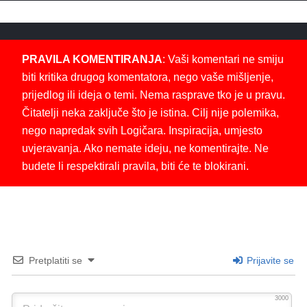
PRAVILA KOMENTIRANJA
: Vaši komentari ne smiju
biti kritika drugog komentatora, nego vaše mišljenje,
prijedlog ili ideja o temi. Nema rasprave tko je u pravu.
Čitatelji neka zaključe što je istina. Cilj nije polemika,
nego napredak svih Logičara. Inspiracija, umjesto
uvjeravanja. Ako nemate ideju, ne komentirajte. Ne
budete li respektirali pravila, biti će te blokirani.
Pretplatiti se
Prijavite se
3000