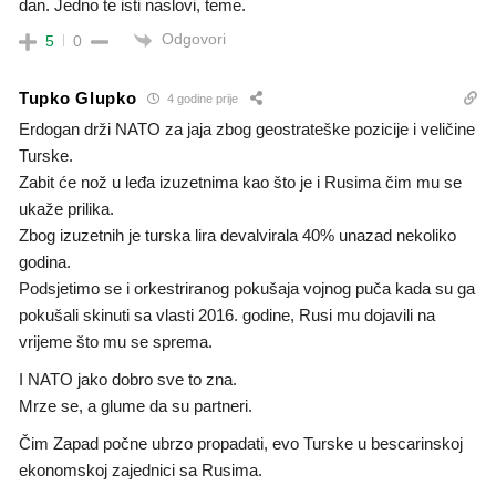
dan. Jedno te isti naslovi, teme.
Odgovori
5
0
Tupko Glupko
4 godine prije
Erdogan drži NATO za jaja zbog geostrateške pozicije i veličine
Turske.
Zabit će nož u leđa izuzetnima kao što je i Rusima čim mu se
ukaže prilika.
Zbog izuzetnih je turska lira devalvirala 40% unazad nekoliko
godina.
Podsjetimo se i orkestriranog pokušaja vojnog puča kada su ga
pokušali skinuti sa vlasti 2016. godine, Rusi mu dojavili na
vrijeme što mu se sprema.
I NATO jako dobro sve to zna.
Mrze se, a glume da su partneri.
Čim Zapad počne ubrzo propadati, evo Turske u bescarinskoj
ekonomskoj zajednici sa Rusima.