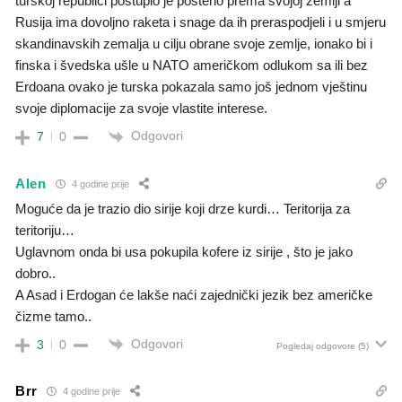
turskoj republici postupio je pošteno prema svojoj zemlji a
Rusija ima dovoljno raketa i snage da ih preraspodjeli i u smjeru
skandinavskih zemalja u cilju obrane svoje zemlje, ionako bi i
finska i švedska ušle u NATO američkom odlukom sa ili bez
Erdoana ovako je turska pokazala samo još jednom vještinu
svoje diplomacije za svoje vlastite interese.
Odgovori
7
0
Alen
4 godine prije
Moguće da je trazio dio sirije koji drze kurdi… Teritorija za
teritoriju…
Uglavnom onda bi usa pokupila kofere iz sirije , što je jako
dobro..
A Asad i Erdogan će lakše naći zajednički jezik bez američke
čizme tamo..
Odgovori
3
0
Pogledaj odgovore
(5)
Brr
4 godine prije