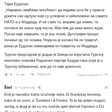
Тајип Ердоган.
„Наравно, имаћемо могућност да видимо шта ће у пракси
донети све одлуке које су усвојене и забележене на самиту
НАТО-а у Мадриду. И не само то, морамо да знамо, ти
потписи не значе крај посла. Мислим да неки много журе.
Посао није завршен, то је још позив. Дуготрајни процес
почиње од тог позива. Нејасно је колико ће он трајати“,
рекао је Ердоган новинарима по повратку из Мадрида.
Турски председник је додао је Шведска изручила Турској
неколико чланова Радничке партије Курдистана (која је у
Турској забрањена), али да то није довољно.
Odgovori
5
0
Pogledaj odgovore
(2)
Štef
4 godine prije
Erdi je navodno tražio izručenje neka 33 (kurdska) terorista,
kako ih on zove, iz Švedske i ili Finske. To bi bio jedan mogući
razlog, a drugi je da su mu možda opet obećali članstvo u EU