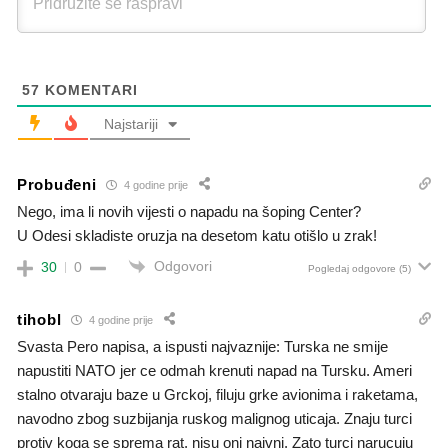
57
KOMENTARI
Najstariji
Probuđeni
4 godine prije
Nego, ima li novih vijesti o napadu na šoping Center?
U Odesi skladiste oruzja na desetom katu otišlo u zrak!
Odgovori
30
0
Pogledaj odgovore
(5)
tihobl
4 godine prije
Svasta Pero napisa, a ispusti najvaznije: Turska ne smije
napustiti NATO jer ce odmah krenuti napad na Tursku. Ameri
stalno otvaraju baze u Grckoj, filuju grke avionima i raketama,
navodno zbog suzbijanja ruskog malignog uticaja. Znaju turci
protiv koga se sprema rat, nisu oni naivni. Zato turci narucuju