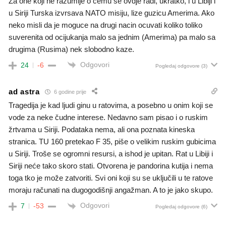
Za one koji ne razumije o cemu se ovdje radi, ukratko, i u Libiji i
u Siriji Turska izvrsava NATO misiju, lize guzicu Amerima. Ako
neko misli da je moguce na drugi nacin ocuvati koliko toliko
suverenita od ocijukanja malo sa jednim (Amerima) pa malo sa
drugima (Rusima) nek slobodno kaze.
Odgovori
24
-6
Pogledaj odgovore
(3)
ad astra
6 godine prije
Tragedija je kad ljudi ginu u ratovima, a posebno u onim koji se
vode za neke čudne interese. Nedavno sam pisao i o ruskim
žrtvama u Siriji. Podataka nema, ali ona poznata kineska
stranica. TU 160 pretekao F 35, piše o velikim ruskim gubicima
u Siriji. Troše se ogromni resursi, a ishod je upitan. Rat u Libiji i
Siriji neće tako skoro stati. Otvorena je pandorina kutija i nema
toga tko je može zatvoriti. Svi oni koji su se uključili u te ratove
moraju računati na dugogodišnji angažman. A to je jako skupo.
Odgovori
7
-53
Pogledaj odgovore
(6)