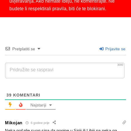
uvjeravanja. Ako nemate ideju, ne komentirajte. Ne
budete li respektirali pravila, biti će te blokirani.
Pretplatiti se
Prijavite se
3000
39
KOMENTARI
Najstariji
Mikojan
6 godine prije
Neka pošalje svog sina da pogine u Siriji ili Libiji pa neka ga