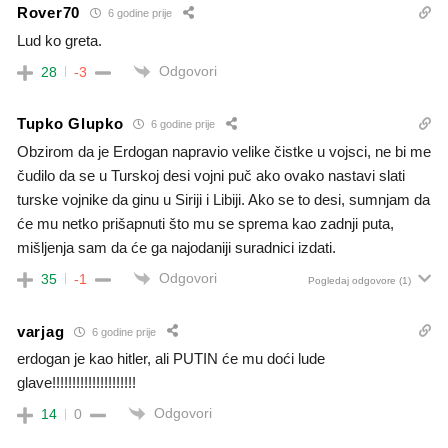
Rover70
6 godine prije
Lud ko greta.
Odgovori
28
-3
Tupko Glupko
6 godine prije
Obzirom da je Erdogan napravio velike čistke u vojsci, ne bi me
čudilo da se u Turskoj desi vojni puč ako ovako nastavi slati
turske vojnike da ginu u Siriji i Libiji. Ako se to desi, sumnjam da
će mu netko prišapnuti što mu se sprema kao zadnji puta,
mišljenja sam da će ga najodaniji suradnici izdati.
Odgovori
35
-1
Pogledaj odgovore
(1)
varjag
6 godine prije
erdogan je kao hitler, ali PUTIN će mu doći lude
glave!!!!!!!!!!!!!!!!!!!!!
Odgovori
14
0