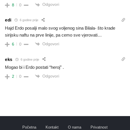
Odgovori
8
0
edi
6 godine prije
Hajd Erdo posalji malo svog voljenog sina Bilala- što krade
sirijsku naftu na prve linije, pa cemo sve vjerovati…
Odgovori
6
0
eks
6 godine prije
Mogao bi i Erdo postati “heroj” .
Odgovori
2
0
Početna
Kontakt
O nama
Privatnost