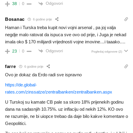
Odgovori
38
0
Bosanac
6 godine prije
Haman i Turska treba kupit novi vojni arsenal , pa joj valja
negdje malo ratovat da ispuca sve ovo od prije, i Juga je nekad
imala oko $ 170 milijardi vrijednosti vojne imovine…i taaako….
Odgovori
23
0
Pogledaj odgovore
(2)
farre
6 godine prije
Ovo je dokaz da Erdo radi sve ispravno
https://de.global-
rates.com/zinssatze/zentralbanken/zentralbanken.aspx
U Turskoj su kamate CB pale sa skoro 18% prijenekih godinu
dana na sadasnjih 10.75%. uz inflaciju od nekih 12%. KO ovo
ne razumije, ne bi uiopce trebao da daje bilo kakve komentare o
Geopolitici.