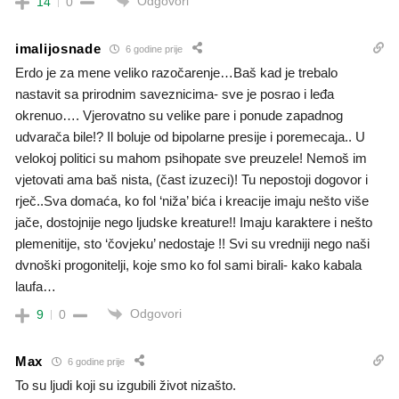
Odgovori
14
0
imalijosnade
6 godine prije
Erdo je za mene veliko razočarenje…Baš kad je trebalo
nastavit sa prirodnim saveznicima- sve je posrao i leđa
okrenuo…. Vjerovatno su velike pare i ponude zapadnog
udvarača bile!? Il boluje od bipolarne presije i poremecaja.. U
velokoj politici su mahom psihopate sve preuzele! Nemoš im
vjetovati ama baš nista, (čast izuzeci)! Tu nepostoji dogovor i
rječ..Sva domaća, ko fol ‘niža’ bića i kreacije imaju nešto više
jače, dostojnije nego ljudske kreature!! Imaju karaktere i nešto
plemenitije, sto ‘čovjeku’ nedostaje !! Svi su vredniji nego naši
dvnoški progonitelji, koje smo ko fol sami birali- kako kabala
laufa…
Odgovori
9
0
Max
6 godine prije
To su ljudi koji su izgubili život nizašto.