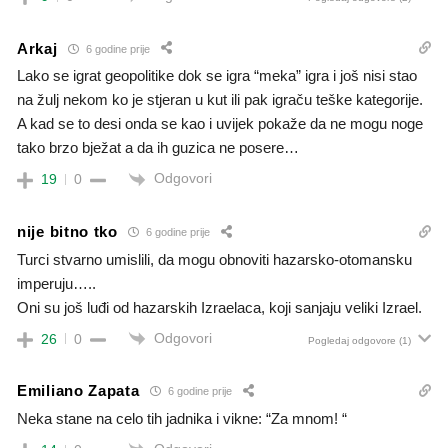
Arkaj
6 godine prije
Lako se igrat geopolitike dok se igra “meka” igra i još nisi stao
na žulj nekom ko je stjeran u kut ili pak igraču teške kategorije.
A kad se to desi onda se kao i uvijek pokaže da ne mogu noge
tako brzo bježat a da ih guzica ne posere…
Odgovori
19
0
nije bitno tko
6 godine prije
Turci stvarno umislili, da mogu obnoviti hazarsko-otomansku
imperuju…..
Oni su još luđi od hazarskih Izraelaca, koji sanjaju veliki Izrael.
Odgovori
26
0
Pogledaj odgovore
(1)
Emiliano Zapata
6 godine prije
Neka stane na celo tih jadnika i vikne: “Za mnom! “