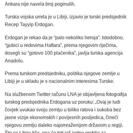
Ankara nije navela broj poginulih.
Turska vojska umrla je u Libiji, izjavio je turski predsjednik
Recep Tayyip Erdogan.
Erdogan je rekao da je “palo nekoliko heroja”. Istodobno,
“gubici u redovima Haftara”, prema njegovim riječima,
dosegli su “gotovo 100 plaćenika”, javlja turska agencija
Anadolu.
Prema turskom predsjedniku, politika njegove zemlje u
Libiji je u skladu je s nacionalnim interesima Turske.
Na službenom Twitter računu LNA je objavljena fotografija
turskog predsjednika Erdogana uz poruku: „Ovaj je ludi
čovjek uvukao svoju zemlju u toliko ratova i sukoba bez
jasne vizije ekonomskih i povijesnih posljedica, čineći
njegovu zemlju daleko najomraženijom državom u regiji.
Što se Libije tiče, ona će biti još jedno groblje za