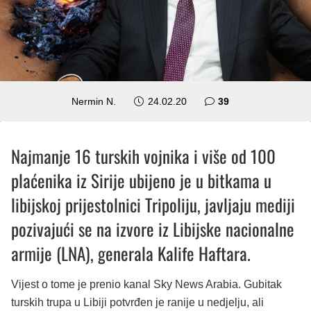
komentara
Nermin N.
24.02.20
39
Najmanje 16 turskih vojnika i više od 100
plaćenika iz Sirije ubijeno je u bitkama u
libijskoj prijestolnici Tripoliju, javljaju mediji
pozivajući se na izvore iz Libijske nacionalne
armije (LNA), generala Kalife Haftara.
Vijest o tome je prenio kanal Sky News Arabia. Gubitak
turskih trupa u Libiji potvrđen je ranije u nedjelju, ali