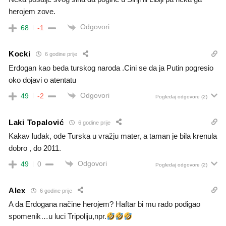
herojem zove.
Odgovori
68
-1
Kocki
6 godine prije
Erdogan kao beda turskog naroda .Cini se da ja Putin pogresio
oko dojavi o atentatu
Odgovori
49
-2
Pogledaj odgovore
(2)
Laki Topalović
6 godine prije
Kakav ludak, ode Turska u vražju mater, a taman je bila krenula
dobro , do 2011.
Odgovori
49
0
Pogledaj odgovore
(2)
Alex
6 godine prije
A da Erdogana načine herojem? Haftar bi mu rado podigao
spomenik…u luci Tripoliju,npr.