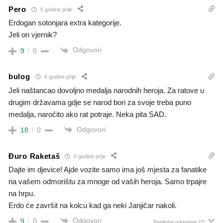
Pero
6 godine prije
Erdogan sotonjara extra kategorije.
Jeli on vjernik?
Odgovori
9
0
bulog
6 godine prije
Jeli naštancao dovoljno medalja narodnih heroja. Za ratove u
drugim državama gdje se narod bori za svoje treba puno
medalja, naročito ako rat potraje. Neka pita SAD.
Odgovori
18
0
Đuro Raketaš
6 godine prije
Dajte im djevice! Ajde vozite samo ima još mjesta za fanatike
na vašem odmorištu za mnoge od vaših heroja. Samo trpajre
na hrpu.
Erdo će završit na kolcu kad ga neki Janjičar nakoli.
Odgovori
9
0
Pogledaj odgovore
(2)