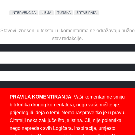
INTERVENCIJA
LIBIJA
TURSKA
ŽRTVE RATA
Stavovi izneseni u tekstu i u komentarima ne odražavaju nužno
stav redakcije.
PRAVILA KOMENTIRANJA
: Vaši komentari ne smiju
biti kritika drugog komentatora, nego vaše mišljenje,
prijedlog ili ideja o temi. Nema rasprave tko je u pravu.
Čitatelji neka zaključe što je istina. Cilj nije polemika,
nego napredak svih Logičara. Inspiracija, umjesto