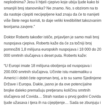
neplodnima? Jesu li htjeli cjepivo koje ubija ljude kako bi
smanjili broj stanovnika? Ne znamo. No, s obzirom na to
da nastoje cijepiti necijepljene kad znaju da će to nanijeti
više štete nego koristi, to daje veliki kredibilitet takozvanim
teorijama zavjere.”
Doktor Roberts također ističe, prijavljen je samo mali broj
nuspojava cjepiva. Roberts kaže da će za točniji broj
pomnožiti 1,8 milijuna europskih nuspojava i 18 000 do 20
000 smrtnih slučajeva s deset puta. Roberts kaže:
“U Europi imate 18 milijuna oboljenja od nuspojava i
200.000 smrtnih slučajeva. Učinite istu matematiku u
Americi i dobit ćete ogroman broj, a to su samo Sjedinjene
Države i Europa. Dakle, jasno je da ove potencijalne
brojke daleko premašuju pretjeranu količinu smrtnih
slučajeva od Covida… Strah nastao u prvoj godini Covida
ljude užasava i tjera ih na cijepljenje… Sada se zbunjuju i