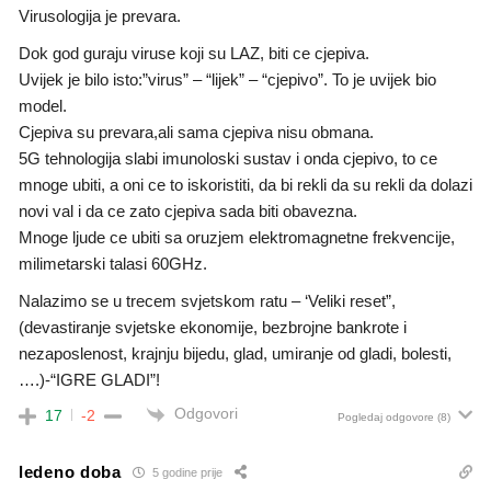
Virusologija je prevara.
Dok god guraju viruse koji su LAZ, biti ce cjepiva.
Uvijek je bilo isto:”virus” – “lijek” – “cjepivo”. To je uvijek bio
model.
Cjepiva su prevara,ali sama cjepiva nisu obmana.
5G tehnologija slabi imunoloski sustav i onda cjepivo, to ce
mnoge ubiti, a oni ce to iskoristiti, da bi rekli da su rekli da dolazi
novi val i da ce zato cjepiva sada biti obavezna.
Mnoge ljude ce ubiti sa oruzjem elektromagnetne frekvencije,
milimetarski talasi 60GHz.
Nalazimo se u trecem svjetskom ratu – ‘Veliki reset”,
(devastiranje svjetske ekonomije, bezbrojne bankrote i
nezaposlenost, krajnju bijedu, glad, umiranje od gladi, bolesti,
….)-“IGRE GLADI”!
Odgovori
17
-2
Pogledaj odgovore
(8)
ledeno doba
5 godine prije