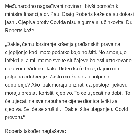
Međunarodno nagrađivani novinar i bivši pomoćnik
ministra financija dr. Paul Craig Roberts kaže da su dokazi
jasni. Cjepiva protiv Covida nisu sigurna ni učinkovita. Dr.
Roberts kaže:
„Dakle, čemu forsiranje kršenja građanskih prava na
cijepljenje kad imate podatke koje ne štiti. Ne smanjuje
infekcije, a mi imamo sve te slučajeve bolesti uzrokovane
cjepivom. Vidimo i kako Biden kaže brzo, dajmo mu
potpuno odobrenje. Zašto mu žele dati potpuno
odobrenje? Ako ipak moraju priznati da postoje lijekovi,
moraju prestati koristiti cjepivo. To će utjecati na dobit. To
će utjecati na sve napuhane cijene dionica tvrtki za
cjepiva. Svi će se srušiti… Dakle, štite ulaganje u Covid
prevaru.“
Roberts također naglašava: