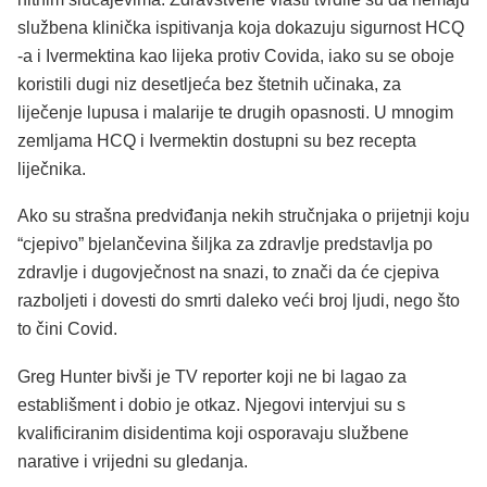
službena klinička ispitivanja koja dokazuju sigurnost HCQ
-a i Ivermektina kao lijeka protiv Covida, iako su se oboje
koristili dugi niz desetljeća bez štetnih učinaka, za
liječenje lupusa i malarije te drugih opasnosti. U mnogim
zemljama HCQ i Ivermektin dostupni su bez recepta
liječnika.
Ako su strašna predviđanja nekih stručnjaka o prijetnji koju
“cjepivo” bjelančevina šiljka za zdravlje predstavlja po
zdravlje i dugovječnost na snazi, to znači da će cjepiva
razboljeti i dovesti do smrti daleko veći broj ljudi, nego što
to čini Covid.
Greg Hunter bivši je TV reporter koji ne bi lagao za
establišment i dobio je otkaz. Njegovi intervjui su s
kvalificiranim disidentima koji osporavaju službene
narative i vrijedni su gledanja.