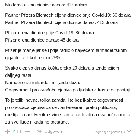
Moderna cijena dionice danas: 414 dolara
Partner Pfizera Biontech cijena dionice prije Covid-19: 50 dolara
Partner Pfizera Biontech cijena dionice danas: 413 dolara
Pfizer cijena dionice prije Covid-19: 36 dolara
Pfizer cijena dionice danas: 45 dolara
Pfizer je manje jer se i prije radilo o najvećem farmaceutskom
gigantu, ali skok je oko 25%.
Svako cjepivo danas košta preko 20 dolara s tendencijom
daljnjeg rasta.
Narucene su milijarde i milijarde doza.
Odgovornost proizvođača cjepiva po ljudsko zdravlje ne postoji.
To je toliki novac, tolika zarada, i to bez ikakve odgovornosti
proizvođača cjepiva da će zainteresirani preko političara,
medija i znanstvenika svim silama nastojati da ova noćna mora
za sve ljude nikada ne prestane.
Odgovori
2
0
Pogledaj odgovore
(1)