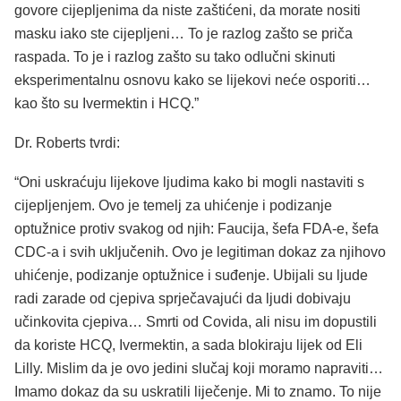
govore cijepljenima da niste zaštićeni, da morate nositi
masku iako ste cijepljeni… To je razlog zašto se priča
raspada. To je i razlog zašto su tako odlučni skinuti
eksperimentalnu osnovu kako se lijekovi neće osporiti…
kao što su Ivermektin i HCQ.”
Dr. Roberts tvrdi:
“Oni uskraćuju lijekove ljudima kako bi mogli nastaviti s
cijepljenjem. Ovo je temelj za uhićenje i podizanje
optužnice protiv svakog od njih: Faucija, šefa FDA-e, šefa
CDC-a i svih uključenih. Ovo je legitiman dokaz za njihovo
uhićenje, podizanje optužnice i suđenje. Ubijali su ljude
radi zarade od cjepiva sprječavajući da ljudi dobivaju
učinkovita cjepiva… Smrti od Covida, ali nisu im dopustili
da koriste HCQ, Ivermektin, a sada blokiraju lijek od Eli
Lilly. Mislim da je ovo jedini slučaj koji moramo napraviti…
Imamo dokaz da su uskratili liječenje. Mi to znamo. To nije