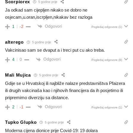
Scorpiorex
5 godine prije
Ja odkad sam cijepljen nikako se dobro ne
osjecam,u.oran,iscrpljen,nikakav bez razloga
Odgovori
1
-2
Pogledaj odgovore
(1)
alterego
5 godine prije
Vakcinisao sam se dvaput a i treci put cu ako treba.
Odgovori
4
0
Pogledaj odgovore
(9)
Mali Mujica
5 godine prije
Gdije se u Hrvatskoj ili najbliže nalaze predstavništva Pfaizera
ili drugih vakcinaša kao i njihovih financijera da ih posjetimo ili
pripremimo diverziju sa distance.
Odgovori
2
-1
Pogledaj odgovore
(1)
Tupko Glupko
5 godine prije
Moderna cijena dionice prije Covid-19: 19 dolara