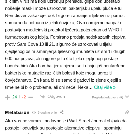
sličnim virusima koje uzrokuju prehlade, gripe dok učestalo
nošenje maski moze uzrokovati bakterijsku upalu pluća e tu
Remdisver zakazuje, dok bi gore zabranjeni ljekovi uz pomoć
sumameda potpuno izljećili čovjeka, Ovo namjerno naopako
postavljen medicinski protokol lječenja.potenciran od WHO I
farmaceoutskog lobija. Forsirano prodaja nedokazanih cjepiva
protiv Sars Cova 19 ili 21, sigurno će uzrokovati u tijelu
cjepljenog osim smanjenja tjelesnog imuniteta uz smrt i drugih
600 nuspojava, ali najgore je to što tijelo cjepljenog postaje
buduća biološka bomba, jer u njemu se kuhaju još neutvrđene
bakterijske mutacije različitih bolesti koje mogu ugroziti
čovječanstvo. Eh kada bi se samo ti gadovi iz sjene cjepili s
time ne bi bilo problema, ali oni neće. Neka
…
Čitaj više »
Odgovori
24
-2
Pogledaj odgovore
(9)
Metabaron
5 godine prije
Ako vas ne varam , nedavno je i Wall Street Journal objavio da
postoje i oduvijek su postojale alternative cijepivu , spominju