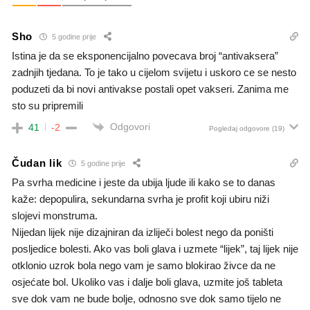
Sho
5 godine prije
Istina je da se eksponencijalno povecava broj “antivaksera”
zadnjih tjedana. To je tako u cijelom svijetu i uskoro ce se nesto
poduzeti da bi novi antivakse postali opet vakseri. Zanima me
sto su pripremili
Odgovori
41
-2
Pogledaj odgovore
(19)
Čudan lik
5 godine prije
Pa svrha medicine i jeste da ubija ljude ili kako se to danas
kaže: depopulira, sekundarna svrha je profit koji ubiru niži
slojevi monstruma.
Nijedan lijek nije dizajniran da izliječi bolest nego da poništi
posljedice bolesti. Ako vas boli glava i uzmete “lijek”, taj lijek nije
otklonio uzrok bola nego vam je samo blokirao živce da ne
osjećate bol. Ukoliko vas i dalje boli glava, uzmite još tableta
sve dok vam ne bude bolje, odnosno sve dok samo tijelo ne