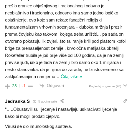
prešlo granice objašnjiovog i racionalnog i odavno je
neobjašnjivo i iracionalno, odnosno ima samo jedno logičko
objašnjenje, ovo koje sam rekao: fanatični religijski
fundamentalizam vrhovnih sotonjara – duboka mržnja i prezir
prema čovjeku kao takvom. kojega treba uništiti… pa sada oni
otvoreno pokazuju lik zvjeri, što su ranije krili pod plaštom kofol
brige za prenaseljenost zemlje.. krvoločna mafijaška obitellj
Rokefeller trubila je još prije više od 100 godina, da je na zemlji
previše ljudi, iako je tada na zemlji bilo samo oko 1 milijarda i
nešto stanovnika. da je njima do zarade, ne bi istovremeno sa
zaključavanjima namjerno
…
Čitaj više »
Odgovori
23
-1
Pogledaj odgovore
(28)
Jadranka S
5 godine prije
“…..Obustavili su lijecenje i nastavljaju uskracivati lijecenje
kako bi mogli prodati cjepivo.
Virusi se dio imunoloskog sustava.