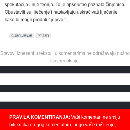
spekulacija i nije teorija. To je apsolutno poznata činjenica.
Obustavili su liječenje i nastavljaju uskraćivati liječenje
kako bi mogli prodati cjepivo.”
CIJEPLJENJE
PFIZER
Stavovi izneseni u tekstu i u komentarima ne odražavaju nužno
stav redakcije.
PRAVILA KOMENTIRANJA
: Vaši komentari ne smiju
biti kritika drugog komentatora, nego vaše mišljenje,