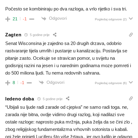
Počesto se kombiniraju po dva razloga, a vrlo rijetko i sva tri.
Odgovori
21
-1
Pogledaj odgovore
(2)
Zagten
5 godine prije
Senat Wisconsina je zajedno sa 20 drugih drzava, odobrio
rastvaranje tijela umrlih i pustanje u kanalizaciju. Postavlja se
pitanje zasto. Ocekuje se stravican pomor, u svijetu na
godisnjoj razini na jesen i u narednim godinama moze pomreti i
do 500 miliona ljudi. Tu nema redovnih sahrana.
Odgovori
8
-1
Pogledaj odgovore
(6)
ledeno doba
5 godine prije
“Ubijali su ljude radi zarade od cjepiva” ne samo radi toga. ne,
zarada nije bitna, ovdje vidimo drugi razlog, koji nadilazi sve
ostale razloge: naprosto puka mržnja, puka želja da se čini zlo ,
zbog religijskog fundamentalizma vrhovnih sotonista u kabali.
oni žele prinjeti Luciferu što više žrtava.. jer ovo ludilo je odavno