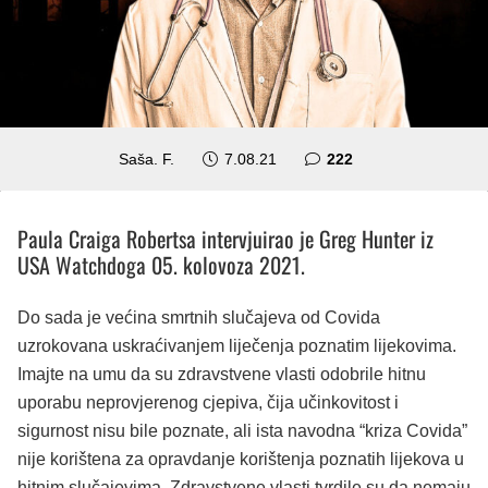
komentara
Saša. F.
7.08.21
222
Paula Craiga Robertsa intervjuirao je Greg Hunter iz
USA Watchdoga 05. kolovoza 2021.
Do sada je većina smrtnih slučajeva od Covida
uzrokovana uskraćivanjem liječenja poznatim lijekovima.
Imajte na umu da su zdravstvene vlasti odobrile hitnu
uporabu neprovjerenog cjepiva, čija učinkovitost i
sigurnost nisu bile poznate, ali ista navodna “kriza Covida”
nije korištena za opravdanje korištenja poznatih lijekova u
hitnim slučajevima. Zdravstvene vlasti tvrdile su da nemaju