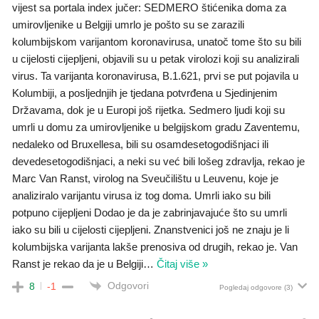
vijest sa portala index jučer: SEDMERO štićenika doma za
umirovljenike u Belgiji umrlo je pošto su se zarazili
kolumbijskom varijantom koronavirusa, unatoč tome što su bili
u cijelosti cijepljeni, objavili su u petak virolozi koji su analizirali
virus. Ta varijanta koronavirusa, B.1.621, prvi se put pojavila u
Kolumbiji, a posljednjih je tjedana potvrđena u Sjedinjenim
Državama, dok je u Europi još rijetka. Sedmero ljudi koji su
umrli u domu za umirovljenike u belgijskom gradu Zaventemu,
nedaleko od Bruxellesa, bili su osamdesetogodišnjaci ili
devedesetogodišnjaci, a neki su već bili lošeg zdravlja, rekao je
Marc Van Ranst, virolog na Sveučilištu u Leuvenu, koje je
analiziralo varijantu virusa iz tog doma. Umrli iako su bili
potpuno cijepljeni Dodao je da je zabrinjavajuće što su umrli
iako su bili u cijelosti cijepljeni. Znanstvenici još ne znaju je li
kolumbijska varijanta lakše prenosiva od drugih, rekao je. Van
Ranst je rekao da je u Belgiji
…
Čitaj više »
Odgovori
8
-1
Pogledaj odgovore
(3)