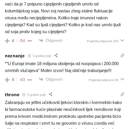
naći da je 7 potpuno cijepljenih cijepljenih umrlo od
kolumbijskog soja. Novi soj nastao zbog stalne fluktuacije
virusa među necijepljenima. Koliko traje imunost nakon
cijepljenja? Kad su ljudi cijepljeni? Koliko je kod nas umrlo ljudi
od soja protiv kojeg su cijepljeni?
Odgovori
4
-54
Pogledaj odgovore
(34)
neznanje
5 godine prije
““U Europi imate 18 milijuna oboljenja od nuspojava i 200.000
smrtnih slučajeva” Molim izvor! Naj običnije trabunjanje!!!
Odgovori
4
-43
Pogledaj odgovore
(9)
throne
5 godine prije
Zabranjuju se jeftini učinkoviti ljekovi klorokin i Ivermektin kako
bi farmaceutske kuće plasirale neučinkovit lijek remdisver koji
prema krivom medicinskom protokolu upotrebe pacijenta brzo
šalje na respirator i smrt tu ne govorim o virusu covida već