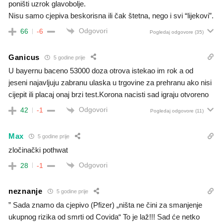
poništi uzrok glavobolje.
Nisu samo cjepiva beskorisna ili čak štetna, nego i svi “lijekovi”.
Odgovori
66
-6
Pogledaj odgovore
(35)
Ganicus
5 godine prije
U bayernu baceno 53000 doza otrova istekao im rok a od
jeseni najavljuju zabranu ulaska u trgovine za prehranu ako nisi
cijepit ili placaj onaj brzi test.Korona nacisti sad igraju otvoreno
Odgovori
42
-1
Pogledaj odgovore
(11)
Max
5 godine prije
zločinački pothwat
Odgovori
28
-1
neznanje
5 godine prije
” Sada znamo da cjepivo (Pfizer) „ništa ne čini za smanjenje
ukupnog rizika od smrti od Covida“ To je laž!!! Sad će netko