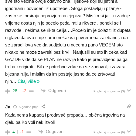
sve sto vecina ovdje odavno zna , lijekove koji su jeftini a
ignorirani i povuceni iz upotrebe . Stoga postavljaju pitanje -
zasto se forsiraju neprovjerena cjepiva ? Mislim si ja – u zadnje
vrijeme dosta njih je pocelo pedalirati u rikverc , poneki se i
razvode , nekima se rikta celija …Pocelo im je dolaziti iz dupeta
u glavu da ovo i nije samo nekakva privremena zajebancija da
se zaradi lova vec da sudjeluju u necemu puno VECEM sto
nikako ne moze zavrsiti bez krvi . Nanjusili su sto ih ceka kad
GAZDE vide da se PLAN ne razvija kako je predvidjeno pa ga
treba korigirati . Bit ce potrebne zrtve da se zadovolji i zavara
bijesna rulja i mislim da im postaje jasno da ce zrtvovati
njih
…
Čitaj više »
Odgovori
28
-2
Pogledaj odgovore
(3)
Ja
5 godine prije
Kada nema kupaca i prodavač propada… obična trgovina na
djelu pa Ko voli nek izvoli
Odgovori
4
-1
Pogledaj odgovore
(6)