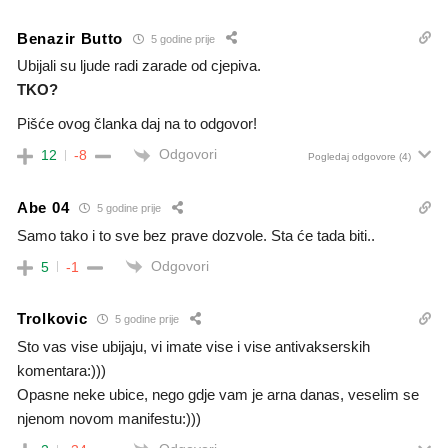
Benazir Butto
5 godine prije
Ubijali su ljude radi zarade od cjepiva.
TKO?
Pišće ovog članka daj na to odgovor!
Odgovori
12
-8
Pogledaj odgovore
(4)
Abe 04
5 godine prije
Samo tako i to sve bez prave dozvole. Sta će tada biti..
Odgovori
5
-1
Trolkovic
5 godine prije
Sto vas vise ubijaju, vi imate vise i vise antivakserskih
komentara:)))
Opasne neke ubice, nego gdje vam je arna danas, veselim se
njenom novom manifestu:)))