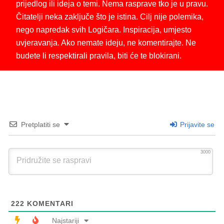
prijedlog ili ideja o temi. Nema rasprave tko je u pravu.
Čitatelji neka zaključe što je istina. Cilj nije polemika,
nego napredak svih Logičara. Inspiracija, umjesto
uvjeravanja. Ako nemate ideju, ne komentirajte. Ne
budete li respektirali pravila, biti će te blokirani.
Pretplatiti se
Prijavite se
3000
222
KOMENTARI
Najstariji