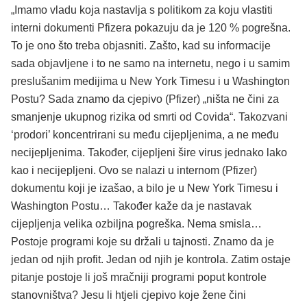
„Imamo vladu koja nastavlja s politikom za koju vlastiti
interni dokumenti Pfizera pokazuju da je 120 % pogrešna.
To je ono što treba objasniti. Zašto, kad su informacije
sada objavljene i to ne samo na internetu, nego i u samim
preslušanim medijima u New York Timesu i u Washington
Postu? Sada znamo da cjepivo (Pfizer) „ništa ne čini za
smanjenje ukupnog rizika od smrti od Covida“. Takozvani
‘prodori’ koncentrirani su među cijepljenima, a ne među
necijepljenima. Također, cijepljeni šire virus jednako lako
kao i necijepljeni. Ovo se nalazi u internom (Pfizer)
dokumentu koji je izašao, a bilo je u New York Timesu i
Washington Postu… Također kaže da je nastavak
cijepljenja velika ozbiljna pogreška. Nema smisla…
Postoje programi koje su držali u tajnosti. Znamo da je
jedan od njih profit. Jedan od njih je kontrola. Zatim ostaje
pitanje postoje li još mračniji programi poput kontrole
stanovništva? Jesu li htjeli cjepivo koje žene čini