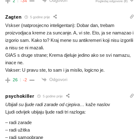
Odgovori
2
-34
Pogledaj odgovore
(8)
Zagten
5 godine prije
Vskser (natprosjecno inteligentan): Dobar dan, trebam
proizvodjaca kreme za suncanje. A, vi ste. Eto, ja se namazao i
izgorio sam. Kako to? Kraj mene su antikremeri koji nisu izgorili
a nisu se ni mazali.
GlAS s druge strane; Krema djeluje jedino ako se svi namazu,
inace ne.
Vakser: U pravu ste, to sam i ja mislio, logicno je.
Odgovori
26
-2
psychokiller
5 godine prije
Ubijali su ljude radi zarade od cjepiva…
kaže naslov
Ljudi odvijek ubijaju ljude radi tri razloga:
– radi zarade
– radi užitka
– radi samoobrane