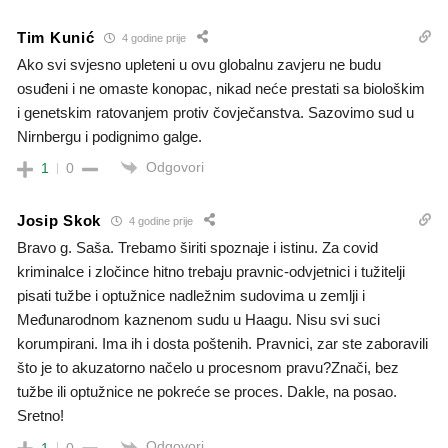
Tim Kunić
4 godine prije
Ako svi svjesno upleteni u ovu globalnu zavjeru ne budu
osuđeni i ne omaste konopac, nikad neće prestati sa biološkim
i genetskim ratovanjem protiv čovječanstva. Sazovimo sud u
Nirnbergu i podignimo galge.
Odgovori
1
0
Josip Skok
4 godine prije
Bravo g. Saša. Trebamo širiti spoznaje i istinu. Za covid
kriminalce i zločince hitno trebaju pravnic-odvjetnici i tužitelji
pisati tužbe i optužnice nadležnim sudovima u zemlji i
Međunarodnom kaznenom sudu u Haagu. Nisu svi suci
korumpirani. Ima ih i dosta poštenih. Pravnici, zar ste zaboravili
što je to akuzatorno načelo u procesnom pravu?Znači, bez
tužbe ili optužnice ne pokreće se proces. Dakle, na posao.
Sretno!
Odgovori
1
0