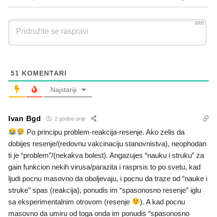
3000
51
KOMENTARI
Najstariji
Ivan Bgd
2 godine prije
Po principu problem-reakcija-resenje. Ako zelis da
dobijes resenje/(redovnu vakcinaciju stanovnistva), neophodan
ti je “problem”/(nekakva bolest). Angazujes “nauku i struku” za
gain funkcion nekih virusa/parazita i rasprsis to po svetu, kad
ljudi pocnu masovno da oboljevaju, i pocnu da traze od “nauke i
struke” spas (reakcija), ponudis im “spasonosno resenje” iglu
sa eksperimentalnim otrovom (resenje
). A kad pocnu
masovno da umiru od toga onda im ponudis “spasonosno