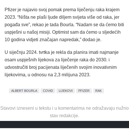
Pfizer je najavio svoj pomak prema liječenju raka krajem
2023. “Ništa ne plaši ljude diljem svijeta više od raka, jer
pogađa sve”, rekao je tada Bourla. “Nadam se da ćemo biti
uspješni u našoj misiji. Optimist sam da ćemo u sljedećih
10 godina vidjeti značajan napredak,” dodao je.
U siječnju 2024. tvrtka je rekla da planira imati najmanje
osam uspješnih lijekova za liječenje raka do 2030. i
udvostručiti broj pacijenata liječenih svojim inovativnim
lijekovima, u odnosu na 2,3 milijuna 2023.
ALBERT BOURLA
COVID
LIJEKOVI
PFIZER
RAK
Stavovi izneseni u tekstu i u komentarima ne odražavaju nužno
stav redakcije.