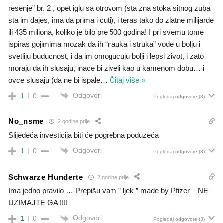
resenje” br. 2 , opet iglu sa otrovom (sta zna stoka sitnog zuba
sta im dajes, ima da prima i cuti), i teras tako do zlatne milijarde
ili 435 miliona, koliko je bilo pre 500 godina! I pri svemu tome
ispiras gojimima mozak da ih “nauka i struka” vode u bolju i
svetliju buducnost, i da im omogucuju bolji i lepsi zivot, i zato
moraju da ih slusaju, inace bi ziveli kao u kamenom dobu… i
ovce slusaju (da ne bi ispale
…
Čitaj više »
Odgovori
1
0
Pogledaj odgovore
(3)
No_nsme
2 godine prije
Slijedeća investicija biti će pogrebna poduzeća
Odgovori
1
0
Pogledaj odgovore
(3)
Schwarze Hunderte
2 godine prije
Ima jedno pravilo … Prepišu vam ” ljek ” made by Pfizer – NE
UZIMAJTE GA !!!!
Odgovori
1
0
Pogledaj odgovore
(3)