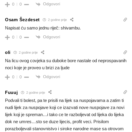
Odgovori
0
0
Osam Šezdeset
2 godine prije
Napisat ću samo jednu riječ: shivambu.
Odgovori
0
0
oli
2 godine prije
Na licu ovog covjeka su duboke bore nastale od neprospavanih
noci koje je proveo u brizi za ljude
Odgovori
0
0
Fuuuj
2 godine prije
Podvali ti bolest, pa te prisili na lijek sa nuspojavama a zatim ti
nudi lijek za nuspojave koji ce izazvati nove nuspojave za novi
lijek koji je spreman…i tako ce te razboljevat od lijeka do lijeka
dok ne umres…sto se duze lijecis, profit veci. Prisilom
porazboljevali stanovnistvo i siroke narodne mase sa otrovom