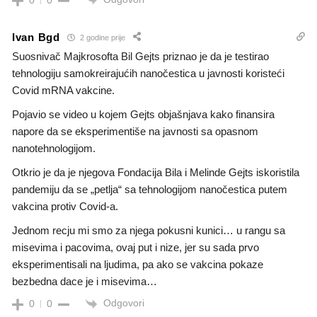
0
0
Ivan Bgd
2 godine prije
Suosnivač Majkrosofta Bil Gejts priznao je da je testirao
tehnologiju samokreirajućih nanočestica u javnosti koristeći
Covid mRNA vakcine.
Pojavio se video u kojem Gejts objašnjava kako finansira
napore da se eksperimentiše na javnosti sa opasnom
nanotehnologijom.
Otkrio je da je njegova Fondacija Bila i Melinde Gejts iskoristila
pandemiju da se „petlja“ sa tehnologijom nanočestica putem
vakcina protiv Covid-a.
Jednom recju mi smo za njega pokusni kunici… u rangu sa
misevima i pacovima, ovaj put i nize, jer su sada prvo
eksperimentisali na ljudima, pa ako se vakcina pokaze
bezbedna dace je i misevima…
Odgovori
0
0