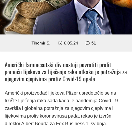
komentar
Tihomir S.
6.05.24
51
Američki farmaceutski div nastoji povratiti profit
pomoću lijekova za liječenje raka otkako je potražnja za
njegovim cjepivima protiv Covid-19 opala
Američki proizvođač lijekova Pfizer usredotočio se na
tržište liječenja raka sada kada je pandemija Covid-19
završila i globalna potražnja za njegovim cjepivima i
lijekovima protiv koronavirusa pada, rekao je izvršni
direktor Albert Bourla za Fox Business 1. svibnja.