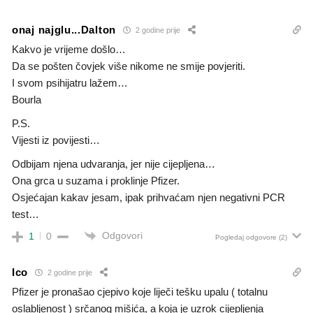
onaj najglu...Dalton
2 godine prije
Kakvo je vrijeme došlo…
Da se pošten čovjek više nikome ne smije povjeriti.
I svom psihijatru lažem…
Bourla
P.S.
Vijesti iz povijesti…
Odbijam njena udvaranja, jer nije cijepljena…
Ona grca u suzama i proklinje Pfizer.
Osjećajan kakav jesam, ipak prihvaćam njen negativni PCR
test…
Odgovori
1
0
Pogledaj odgovore
(2)
Ico
2 godine prije
Pfizer je pronašao cjepivo koje liječi tešku upalu ( totalnu
oslabljenost ) srčanog mišića, a koja je uzrok cijepljenja