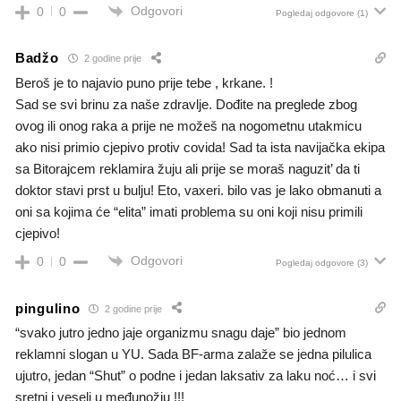
Odgovori
0
0
Pogledaj odgovore
(1)
Badžo
2 godine prije
Beroš je to najavio puno prije tebe , krkane. !
Sad se svi brinu za naše zdravlje. Dođite na preglede zbog
ovog ili onog raka a prije ne možeš na nogometnu utakmicu
ako nisi primio cjepivo protiv covida! Sad ta ista navijačka ekipa
sa Bitorajcem reklamira žuju ali prije se moraš naguzit’ da ti
doktor stavi prst u bulju! Eto, vaxeri. bilo vas je lako obmanuti a
oni sa kojima će “elita” imati problema su oni koji nisu primili
cjepivo!
Odgovori
0
0
Pogledaj odgovore
(3)
pingulino
2 godine prije
“svako jutro jedno jaje organizmu snagu daje” bio jednom
reklamni slogan u YU. Sada BF-arma zalaže se jedna pilulica
ujutro, jedan “Shut” o podne i jedan laksativ za laku noć… i svi
sretni i veseli u međunožju !!!