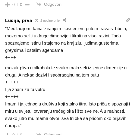
Odgovori
0
0
Lucija, prva
2 godine prije
“Meditacijom, kanaliziranjem i ciscenjem putem trava s Tibeta,
mozemo seliti u druge dimenzije i titrati na visoj razini. Tada
spoznajemo istinu i stajemo na kraj zlu, ljudima gusterima,
greysima i ostalim agendama
++++
mozak pliva u alkoholu te svako malo seli iz jedne dimenzije u
drugu. A nekad dozivi i saobracajnu na tom putu
+++++
I ja znam za tu vutru
+++++
Imam i ja jednog u društvu koji stalno titra. Isto priča o spoznaji i
miru u svijetu, otvaranju trećeg oka i što sve ne. A u realnosti,
svako jutro mu mama otvori sva tri oka sa pričom oko prljavih
čarapa.”
Odgovori