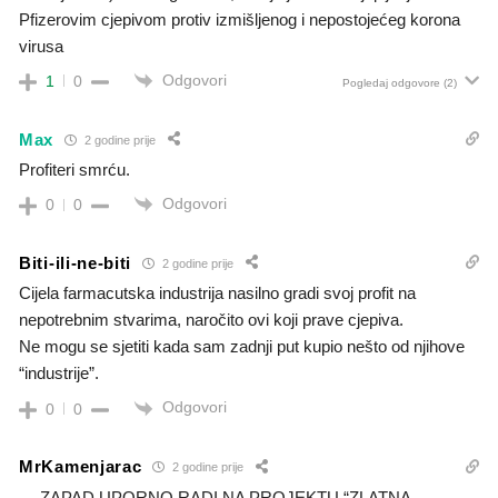
Pfizerovim cjepivom protiv izmišljenog i nepostojećeg korona
virusa
Odgovori
1
0
Pogledaj odgovore
(2)
Max
2 godine prije
Profiteri smrću.
Odgovori
0
0
Biti-ili-ne-biti
2 godine prije
Cijela farmacutska industrija nasilno gradi svoj profit na
nepotrebnim stvarima, naročito ovi koji prave cjepiva.
Ne mogu se sjetiti kada sam zadnji put kupio nešto od njihove
“industrije”.
Odgovori
0
0
MrKamenjarac
2 godine prije
….ZAPAD UPORNO RADI NA PROJEKTU “ZLATNA