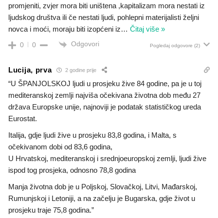
promjeniti, zvjer mora biti uništena ,kapitalizam mora nestati iz
ljudskog društva ili če nestati ljudi, pohlepni materijalisti željni
novca i moći, moraju biti izopćeni iz
…
Čitaj više »
Odgovori
0
0
Pogledaj odgovore
(2)
Lucija, prva
2 godine prije
“U ŠPANJOLSKOJ ljudi u prosjeku žive 84 godine, pa je u toj
mediteranskoj zemlji najviša očekivana životna dob među 27
država Europske unije, najnoviji je podatak statističkog ureda
Eurostat.
Italija, gdje ljudi žive u prosjeku 83,8 godina, i Malta, s
očekivanom dobi od 83,6 godina,
U Hrvatskoj, mediteranskoj i srednjoeuropskoj zemlji, ljudi žive
ispod tog prosjeka, odnosno 78,8 godina
Manja životna dob je u Poljskoj, Slovačkoj, Litvi, Mađarskoj,
Rumunjskoj i Letoniji, a na začelju je Bugarska, gdje život u
prosjeku traje 75,8 godina.”