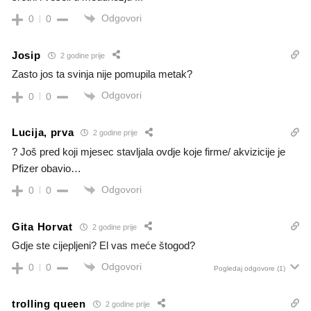
Odgovori
0
0
Josip
2 godine prije
Zasto jos ta svinja nije pomupila metak?
Odgovori
0
0
Lucija, prva
2 godine prije
? Još pred koji mjesec stavljala ovdje koje firme/ akvizicije je
Pfizer obavio…
Odgovori
0
0
Gita Horvat
2 godine prije
Gdje ste cijepljeni? El vas meće štogod?
Odgovori
0
0
Pogledaj odgovore
(1)
trolling queen
2 godine prije