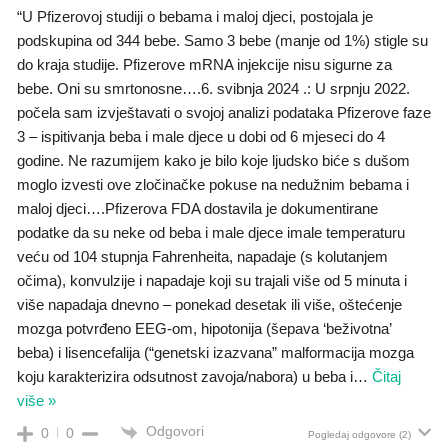
“U Pfizerovoj studiji o bebama i maloj djeci, postojala je
podskupina od 344 bebe. Samo 3 bebe (manje od 1%) stigle su
do kraja studije. Pfizerove mRNA injekcije nisu sigurne za
bebe. Oni su smrtonosne….6. svibnja 2024 .: U srpnju 2022.
počela sam izvještavati o svojoj analizi podataka Pfizerove faze
3 – ispitivanja beba i male djece u dobi od 6 mjeseci do 4
godine. Ne razumijem kako je bilo koje ljudsko biće s dušom
moglo izvesti ove zločinačke pokuse na nedužnim bebama i
maloj djeci….Pfizerova FDA dostavila je dokumentirane
podatke da su neke od beba i male djece imale temperaturu
veću od 104 stupnja Fahrenheita, napadaje (s kolutanjem
očima), konvulzije i napadaje koji su trajali više od 5 minuta i
više napadaja dnevno – ponekad desetak ili više, oštećenje
mozga potvrđeno EEG-om, hipotonija (šepava ‘beživotna’
beba) i lisencefalija (“genetski izazvana” malformacija mozga
koju karakterizira odsutnost zavoja/nabora) u beba i
…
Čitaj
više »
Odgovori
0
0
Pogledaj odgovore
(2)