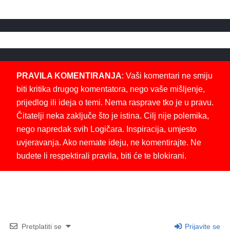
PRAVILA KOMENTIRANJA
: Vaši komentari ne smiju
biti kritika drugog komentatora, nego vaše mišljenje,
prijedlog ili ideja o temi. Nema rasprave tko je u pravu.
Čitatelji neka zaključe što je istina. Cilj nije polemika,
nego napredak svih Logičara. Inspiracija, umjesto
uvjeravanja. Ako nemate ideju, ne komentirajte. Ne
budete li respektirali pravila, biti će te blokirani.
Pretplatiti se
Prijavite se