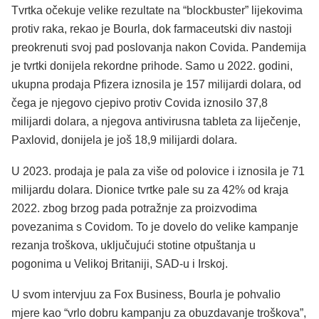
Tvrtka očekuje velike rezultate na “blockbuster” lijekovima
protiv raka, rekao je Bourla, dok farmaceutski div nastoji
preokrenuti svoj pad poslovanja nakon Covida. Pandemija
je tvrtki donijela rekordne prihode. Samo u 2022. godini,
ukupna prodaja Pfizera iznosila je 157 milijardi dolara, od
čega je njegovo cjepivo protiv Covida iznosilo 37,8
milijardi dolara, a njegova antivirusna tableta za liječenje,
Paxlovid, donijela je još 18,9 milijardi dolara.
U 2023. prodaja je pala za više od polovice i iznosila je 71
milijardu dolara. Dionice tvrtke pale su za 42% od kraja
2022. zbog brzog pada potražnje za proizvodima
povezanima s Covidom. To je dovelo do velike kampanje
rezanja troškova, uključujući stotine otpuštanja u
pogonima u Velikoj Britaniji, SAD-u i Irskoj.
U svom intervjuu za Fox Business, Bourla je pohvalio
mjere kao “vrlo dobru kampanju za obuzdavanje troškova”,