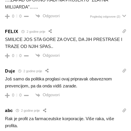
MILIJARDA”……
Odgovori
0
0
Pogledaj odgovore
(2)
FELIX
2 godine prije
SMILICE JOS STA GORE ZA OVCE, DA JIH PRESTRASE I
TRAZE OD NJIH SPAS..
Odgovori
0
0
Duje
2 godine prije
Još samo da politika proglasi ovaj pripravak obaveznom
prevencijom, pa da onda vidiš zarade.
Odgovori
0
0
abc
2 godine prije
Rak je profit za farmaceutske korporacije. Više raka, više
profita.