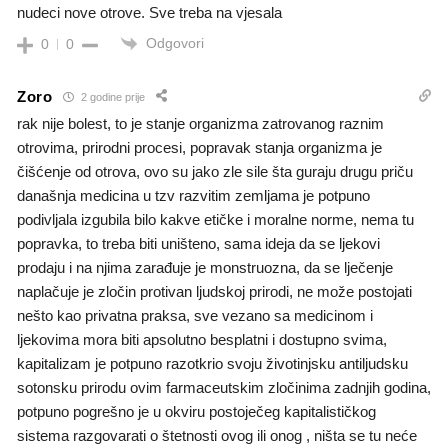
nudeci nove otrove. Sve treba na vjesala
Odgovori
0
0
Zoro
2 godine prije
rak nije bolest, to je stanje organizma zatrovanog raznim
otrovima, prirodni procesi, popravak stanja organizma je
čišćenje od otrova, ovo su jako zle sile šta guraju drugu priču
današnja medicina u tzv razvitim zemljama je potpuno
podivljala izgubila bilo kakve etičke i moralne norme, nema tu
popravka, to treba biti uništeno, sama ideja da se ljekovi
prodaju i na njima zarađuje je monstruozna, da se lječenje
naplačuje je zločin protivan ljudskoj prirodi, ne može postojati
nešto kao privatna praksa, sve vezano sa medicinom i
ljekovima mora biti apsolutno besplatni i dostupno svima,
kapitalizam je potpuno razotkrio svoju životinjsku antiljudsku
sotonsku prirodu ovim farmaceutskim zločinima zadnjih godina,
potpuno pogrešno je u okviru postoječeg kapitalističkog
sistema razgovarati o štetnosti ovog ili onog , ništa se tu neće