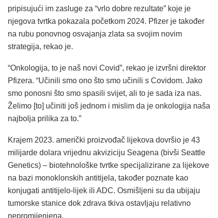
pripisujući im zasluge za “vrlo dobre rezultate” koje je
njegova tvrtka pokazala početkom 2024. Pfizer je također
na rubu ponovnog osvajanja zlata sa svojim novim
strategija, rekao je.
“Onkologija, to je naš novi Covid”, rekao je izvršni direktor
Pfizera. “Učinili smo ono što smo učinili s Covidom. Jako
smo ponosni što smo spasili svijet, ali to je sada iza nas.
Želimo [to] učiniti još jednom i mislim da je onkologija naša
najbolja prilika za to.”
Krajem 2023. američki proizvođač lijekova dovršio je 43
milijarde dolara vrijednu akviziciju Seagena (bivši Seattle
Genetics) – biotehnološke tvrtke specijalizirane za lijekove
na bazi monoklonskih antitijela, također poznate kao
konjugati antitijelo-lijek ili ADC. Osmišljeni su da ubijaju
tumorske stanice dok zdrava tkiva ostavljaju relativno
nepromijenjena.