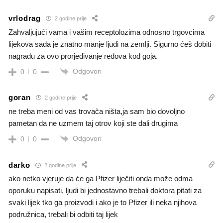
vrlodrag
2 godine prije
Zahvaljujući vama i vašim receptolozima odnosno trgovcima
lijekova sada je znatno manje ljudi na zemlji. Sigurno ćeš dobiti
nagradu za ovo prorjeđivanje redova kod goja.
Odgovori
0
0
goran
2 godine prije
ne treba meni od vas trovača ništa,ja sam bio dovoljno
pametan da ne uzmem taj otrov koji ste dali drugima
Odgovori
0
0
darko
2 godine prije
ako netko vjeruje da će ga Pfizer liječiti onda može odma
oporuku napisati, ljudi bi jednostavno trebali doktora pitati za
svaki lijek tko ga proizvodi i ako je to Pfizer ili neka njihova
podružnica, trebali bi odbiti taj lijek