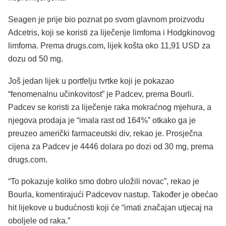
Seagen je prije bio poznat po svom glavnom proizvodu
Adcetris, koji se koristi za liječenje limfoma i Hodgkinovog
limfoma. Prema drugs.com, lijek košta oko 11,91 USD za
dozu od 50 mg.
Još jedan lijek u portfelju tvrtke koji je pokazao
“fenomenalnu učinkovitost” je Padcev, prema Bourli.
Padcev se koristi za liječenje raka mokraćnog mjehura, a
njegova prodaja je “imala rast od 164%” otkako ga je
preuzeo američki farmaceutski div, rekao je. Prosječna
cijena za Padcev je 4446 dolara po dozi od 30 mg, prema
drugs.com.
“To pokazuje koliko smo dobro uložili novac”, rekao je
Bourla, komentirajući Padcevov nastup. Također je obećao
hit lijekove u budućnosti koji će “imati značajan utjecaj na
oboljele od raka.”