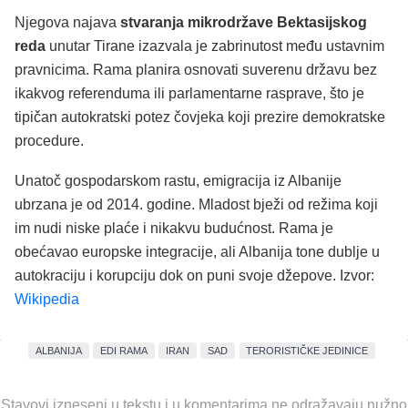
Njegova najava
stvaranja mikrodržave
Bektasijskog
reda
unutar Tirane izazvala je zabrinutost među ustavnim
pravnicima. Rama planira osnovati suverenu državu bez
ikakvog referenduma ili parlamentarne rasprave, što je
tipičan autokratski potez čovjeka koji prezire demokratske
procedure.
Unatoč gospodarskom rastu, emigracija iz Albanije
ubrzana je od 2014. godine. Mladost bježi od režima koji
im nudi niske plaće i nikakvu budućnost. Rama je
obećavao europske integracije, ali Albanija tone dublje u
autokraciju i korupciju dok on puni svoje džepove. Izvor:
Wikipedia
ALBANIJA
EDI RAMA
IRAN
SAD
TERORISTIČKE JEDINICE
Stavovi izneseni u tekstu i u komentarima ne odražavaju nužno