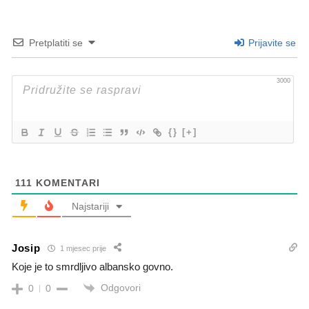
Pretplatiti se
Prijavite se
3000
{}
[+]
111
KOMENTARI
Najstariji
Josip
1 mjesec prije
Koje je to smrdljivo albansko govno.
Odgovori
0
0