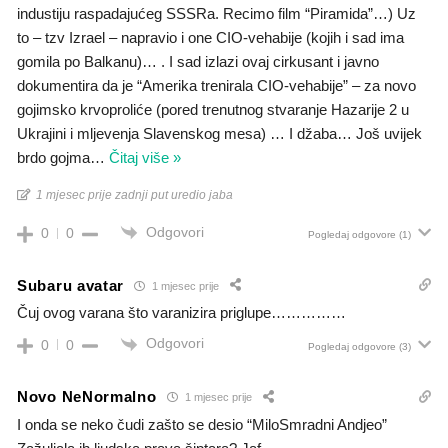
industiju raspadajućeg SSSRa. Recimo film “Piramida”…) Uz
to – tzv Izrael – napravio i one CIO-vehabije (kojih i sad ima
gomila po Balkanu)… . I sad izlazi ovaj cirkusant i javno
dokumentira da je “Amerika trenirala CIO-vehabije” – za novo
gojimsko krvoproliće (pored trenutnog stvaranje Hazarije 2 u
Ukrajini i mljevenja Slavenskog mesa) … I džaba… Još uvijek
brdo gojma
…
Čitaj više »
1 mjesec prije zadnji put uredio jaba
Odgovori
0
0
Pogledaj odgovore
(1)
Subaru avatar
1 mjesec prije
Čuj ovog varana što varanizira priglupe……………
Odgovori
0
0
Pogledaj odgovore
(3)
Novo NeNormalno
1 mjesec prije
I onda se neko čudi zašto se desio “MiloSmradni Andjeo”