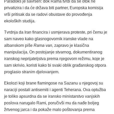
Paradoks je savršen: dok Rama tvrdi da se otok ne
privatizira i da će država biti partner, Europska komisija
vrši pritisak da se radovi obustave do provođenja
ekoloških studija.
Tvrdnja da Iran financira i usmjerava proteste, pri čemu je
sam naveo kako glasnogovornik iranske vlade na
albanskom piše
Rama van
, zapravo je klasična
manipulacija. On postojanje stvarnog, dokumentiranog
iranskog neprijateljstva prema njegovom režimu, koje je
sam skrivio, koristi kako bi svaki oblik građanskog otpora
proglasio stranim djelovanjem.
Ekolozi koji brane flamingose na Sazanu u njegovoj su
naraciji postali antisemiti i agenti Teherana. Ova optužba
je toliko apsurdna da se iransko ministarstvo vanjskih
poslova narugalo Rami, poručivši mu da nađe boljeg
žrtvenog jarca i da pokaže malo poštovanja prema