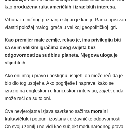
kao
produžena ruka američkih i izraelskih interesa
.
Vrhunac ciničnog priznanja stigao je kad je Rama opisivao
vlastiti položaj malog igrača u velikoj geopolitičkoj igri.
Kao premijer male zemlje, rekao je, ima privilegiju biti
sa svim velikim igračima ovog svijeta bez
odgovornosti za sudbinu planeta. Njegova uloga je
slijediti ih.
Ako oni imaju pravo i postignu uspjeh, on može reći da je
bio dio tog uspjeha. Ako pogriješe i naprave, kako se
izrazio na engleskom u francuskom intervjuu,
zajeb
, onda
može reći da su to oni.
Ova nevjerojatna izjava savršeno sažima
moralni
kukavičluk
i potpuni izostanak državničke odgovornosti.
On svoju zemlju ne vidi kao subjekt međunarodnog prava,