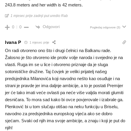
243.8 meters and her width is 42 meters.
1 mjesec prije zadnji put uredio Rab
Odgovori
0
0
Pogledaj odgovore
(3)
Ivana P
1 mjesec prije
On radi otvoreno ono što i drugi čelnici na Balkanu rade.
Žalosno je što otvoreno ide protiv volje naroda i svejedno je na
vlasti. Ruga im se u lice i otvoreno priznaje da je sluga
sotonističke družine. Taj čovjek je veliki prijatelj našeg
predsjednika Milanovića koji navodno nešto kao osuđuje i na
strani je pravde jer ima daljnje ambicije, a to je postati Premijer
jer će tako imati veće ovlasti pa neće više valjda morati glumiti
desničara. To mora sad kako bi ovce povjerovale i izabrale ga.
Plenković bi u tom slučaju otišao na neku funkciju u Briselu,
navodno za predsjednika europskog vijeća ako se dobro
sjećam. Svaki od njih ima svoje ambicije, a znaju i koji je put do
njih!