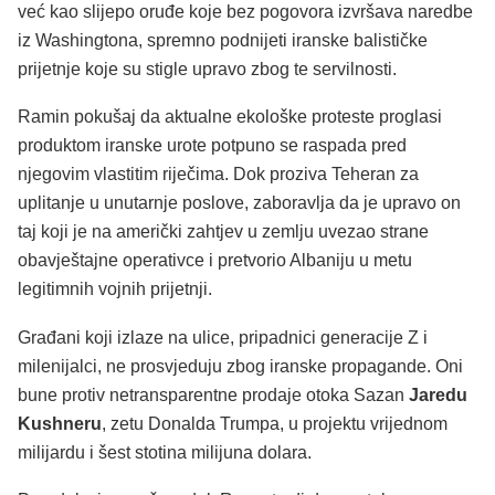
već kao slijepo oruđe koje bez pogovora izvršava naredbe
iz Washingtona, spremno podnijeti iranske balističke
prijetnje koje su stigle upravo zbog te servilnosti.
Ramin pokušaj da aktualne ekološke proteste proglasi
produktom iranske urote potpuno se raspada pred
njegovim vlastitim riječima. Dok proziva Teheran za
uplitanje u unutarnje poslove, zaboravlja da je upravo on
taj koji je na američki zahtjev u zemlju uvezao strane
obavještajne operativce i pretvorio Albaniju u metu
legitimnih vojnih prijetnji.
Građani koji izlaze na ulice, pripadnici generacije Z i
milenijalci, ne prosvjeduju zbog iranske propagande. Oni
bune protiv netransparentne prodaje otoka Sazan
Jaredu
Kushneru
, zetu Donalda Trumpa, u projektu vrijednom
milijardu i šest stotina milijuna dolara.