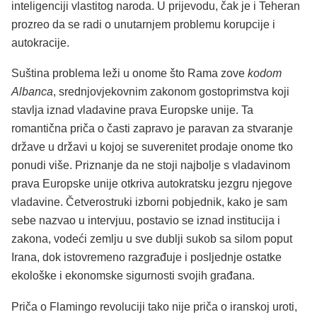
inteligenciji vlastitog naroda. U prijevodu, čak je i Teheran
prozreo da se radi o unutarnjem problemu korupcije i
autokracije.
Suština problema leži u onome što Rama zove
kodom
Albanca
, srednjovjekovnim zakonom gostoprimstva koji
stavlja iznad vladavine prava Europske unije. Ta
romantična priča o časti zapravo je paravan za stvaranje
države u državi u kojoj se suverenitet prodaje onome tko
ponudi više. Priznanje da ne stoji najbolje s vladavinom
prava Europske unije otkriva autokratsku jezgru njegove
vladavine. Četverostruki izborni pobjednik, kako je sam
sebe nazvao u intervjuu, postavio se iznad institucija i
zakona, vodeći zemlju u sve dublji sukob sa silom poput
Irana, dok istovremeno razgrađuje i posljednje ostatke
ekološke i ekonomske sigurnosti svojih građana.
Priča o Flamingo revoluciji tako nije priča o iranskoj uroti,