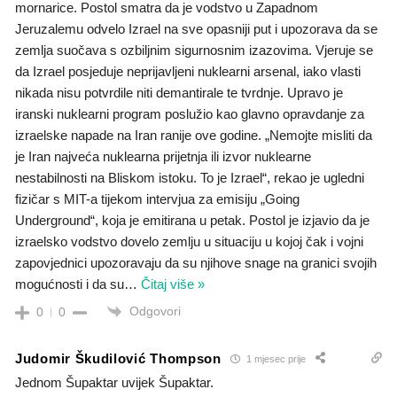
mornarice. Postol smatra da je vodstvo u Zapadnom
Jeruzalemu odvelo Izrael na sve opasniji put i upozorava da se
zemlja suočava s ozbiljnim sigurnosnim izazovima. Vjeruje se
da Izrael posjeduje neprijavljeni nuklearni arsenal, iako vlasti
nikada nisu potvrdile niti demantirale te tvrdnje. Upravo je
iranski nuklearni program poslužio kao glavno opravdanje za
izraelske napade na Iran ranije ove godine. „Nemojte misliti da
je Iran najveća nuklearna prijetnja ili izvor nuklearne
nestabilnosti na Bliskom istoku. To je Izrael“, rekao je ugledni
fizičar s MIT-a tijekom intervjua za emisiju „Going
Underground“, koja je emitirana u petak. Postol je izjavio da je
izraelsko vodstvo dovelo zemlju u situaciju u kojoj čak i vojni
zapovjednici upozoravaju da su njihove snage na granici svojih
mogućnosti i da su
…
Čitaj više »
Odgovori
0
0
Judomir Škudilović Thompson
1 mjesec prije
Jednom Šupaktar uvijek Šupaktar.