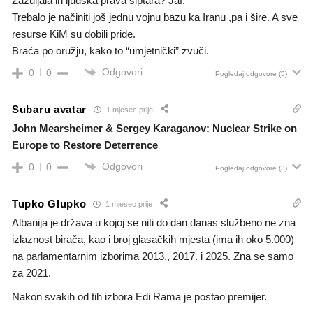
Zažuljala ih ljudska prava šiptara? Jaf.
Trebalo je načiniti još jednu vojnu bazu ka Iranu ,pa i šire. A sve
resurse KiM su dobili pride.
Braća po oružju, kako to “umjetnički” zvuči.
Odgovori
0
0
Pogledaj odgovore
(5)
Subaru avatar
1 mjesec prije
John Mearsheimer & Sergey Karaganov: Nuclear Strike on
Europe to Restore Deterrence
Odgovori
0
0
Pogledaj odgovore
(3)
Tupko Glupko
1 mjesec prije
Albanija je država u kojoj se niti do dan danas službeno ne zna
izlaznost birača, kao i broj glasačkih mjesta (ima ih oko 5.000)
na parlamentarnim izborima 2013., 2017. i 2025. Zna se samo
za 2021.
Nakon svakih od tih izbora Edi Rama je postao premijer.