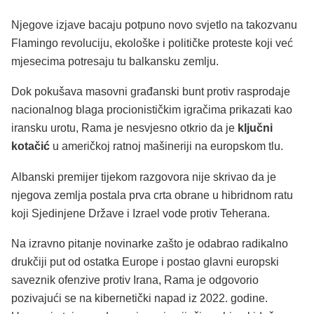
Njegove izjave bacaju potpuno novo svjetlo na takozvanu
Flamingo revoluciju, ekološke i političke proteste koji već
mjesecima potresaju tu balkansku zemlju.
Dok pokušava masovni građanski bunt protiv rasprodaje
nacionalnog blaga procionističkim igračima prikazati kao
iransku urotu, Rama je nesvjesno otkrio da je
ključni
kotačić
u američkoj ratnoj mašineriji na europskom tlu.
Albanski premijer tijekom razgovora nije skrivao da je
njegova zemlja postala prva crta obrane u hibridnom ratu
koji Sjedinjene Države i Izrael vode protiv Teherana.
Na izravno pitanje novinarke zašto je odabrao radikalno
drukčiji put od ostatka Europe i postao glavni europski
saveznik ofenzive protiv Irana, Rama je odgovorio
pozivajući se na kibernetički napad iz 2022. godine.