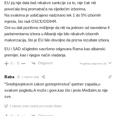
EU joj nije dala baš nikakve sankcije za to, nije čak niti
povećala broj promatrača na sljedećim izborima.
Na svakima je uobičajeno nadzirano tek 1 do 5% izbornih
mjesta, što radi OSCE/ODIHR.
Oni su dali pozitivno mišljenje da niti na jednom od navedena 4
parlamentarna izbora u Albaniji nije bilo nikakvih izbornih
malverzacija, što je EU bilo dovoljno da prizna rezultate izbora.
EU i SAD očigledno savršeno odgovara Rama kao albanski
premijer, kao i njegov način vladanja.
Odgovori
0
0
Pogledaj odgovore
(4)
Baba
1 mjesec prije
“Srednjovjekovni zakon gostoprimstva”-partner zapada,u
svakom pogledu.A može i gore,kao što i jeste.Međutim,to nije
sve.
1 mjesec prije zadnji put uredio Baba
Odgovori
0
0