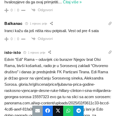
hvalospjeve da ga ovaj primjetiti
…
Čitaj više »
Odgovori
0
0
Balkanac
1 mjesec prije
Iranci kažu da još ništa nisu potpisali. Vest od pre 4 sata
Odgovori
0
0
isto-isto
1 mjesec prije
Edvin “Edi” Rama – oduvijek cio burazer Njegov brat Olsi
Rama, bivši košarkaš, radio je u Sorosevoj zakladi “Otvoreno
društvo” i danas je predsjednik FK Partizani Tirana. Edi Rama
je držao govor na vjenčanju Sorosevog sineka, Aleksandra
Sorosa. gloria.hr/gl/scena/price/ljubavna-prica-godine-
raskosno-vjencanje-desne-ruke-hillary-clinton-i-sina-milijardera-
georgea-sorosa-15597323 evo ga tu na slici sa acom sorosem:
panorama.com.al/wp-content/uploads/2025/02/f3611c33-bccd-
4cd6-aeef-81fa0be35886-e1739801484546.jpeg lani je Edo
dobio nagradu od izraelskog predsjednika Herzoga, za