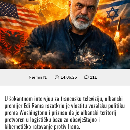
komentara
Nermin N.
14.06.26
111
U šokantnom intervjuu za francusku televiziju, albanski
premijer Edi Rama razotkrio je vlastitu vazalsku politiku
prema Washingtonu i priznao da je albanski teritorij
pretvoren u logističku bazu za obavještajno i
kibernetičko ratovanje protiv Irana.