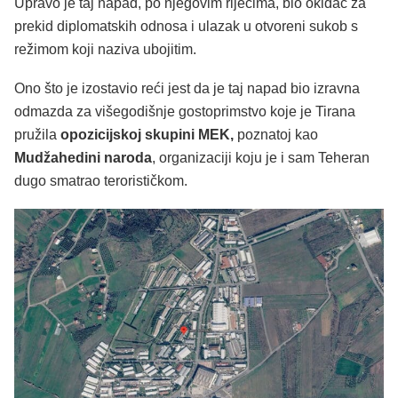
Upravo je taj napad, po njegovim riječima, bio okidač za
prekid diplomatskih odnosa i ulazak u otvoreni sukob s
režimom koji naziva ubojitim.
Ono što je izostavio reći jest da je taj napad bio izravna
odmazda za višegodišnje gostoprimstvo koje je Tirana
pružila
opozicijskoj skupini MEK,
poznatoj kao
Mudžahedini naroda
, organizaciji koju je i sam Teheran
dugo smatrao terorističkom.