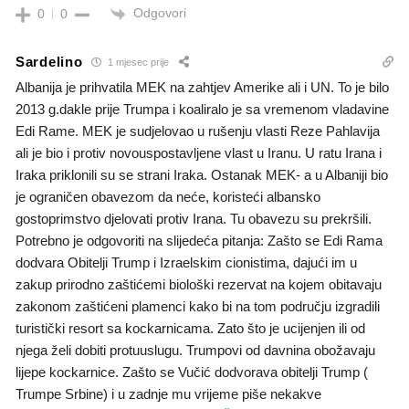
Odgovori
0
0
Sardelino
1 mjesec prije
Albanija je prihvatila MEK na zahtjev Amerike ali i UN. To je bilo
2013 g.dakle prije Trumpa i koaliralo je sa vremenom vladavine
Edi Rame. MEK je sudjelovao u rušenju vlasti Reze Pahlavija
ali je bio i protiv novouspostavljene vlast u Iranu. U ratu Irana i
Iraka priklonili su se strani Iraka. Ostanak MEK- a u Albaniji bio
je ograničen obavezom da neće, koristeći albansko
gostoprimstvo djelovati protiv Irana. Tu obavezu su prekršili.
Potrebno je odgovoriti na slijedeća pitanja: Zašto se Edi Rama
dodvara Obitelji Trump i Izraelskim cionistima, dajući im u
zakup prirodno zaštićemi biološki rezervat na kojem obitavaju
zakonom zaštićeni plamenci kako bi na tom području izgradili
turistički resort sa kockarnicama. Zato što je ucijenjen ili od
njega želi dobiti protuuslugu. Trumpovi od davnina obožavaju
lijepe kockarnice. Zašto se Vučić dodvorava obitelji Trump (
Trumpe Srbine) i u zadnje mu vrijeme piše nekakve