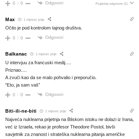
Odgovori
0
0
Pogledaj odgovore
(1)
Max
1 mjesec prije
Očito je pod kontrolom tajnog društva.
Odgovori
0
0
Balkanac
1 mjesec prije
U intervjuu za francuski medij….
Priznao….
A zvuči kao da se malo pohvalio i preporučio.
“Eto, ja sam vaš”
Odgovori
0
0
Biti-ili-ne-biti
1 mjesec prije
Najveća nuklearna prijetnja na Bliskom istoku ne dolazi iz Irana,
već iz Izraela, rekao je profesor Theodore Postol, bivši
savjetnik za znanost i strateška nuklearna pitanja američke