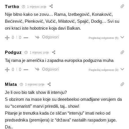
Tvrtko
1 mjesec prije
Nije bitno kako se zovu… Rama, Izetbegović, Konaković,
Bećirević, Plenković, Vučić, Milatović, Spajić, Dodig… Svi su
oni kraci iste hobotnice koja davi Balkan.
Odgovori
0
0
Pogledaj odgovore
(5)
Podguz
1 mjesec prije
Taj rama je američka i zapadna europska podguzna muha
Odgovori
0
0
Pogledaj odgovore
(3)
Mlata
1 mjesec prije
Je li ovo bio talk show ili intervju?
S obzirom na mase koje su deeebeeloo omađijane verujem da
su “scenaristi” marvi priredili, taj.. show!
Pitanje je trenutka kada će sličan “intervju” imati neko od
predsednika (premijera) iz “država” nastalih raspadom juge.
Da..