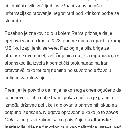
bili obični civili, već ljudi uvježbani za psihološko i
informacijsko ratovanje, regrutirani pod krinkom borbe za
slobodu.
Posebno je znakovit dio u kojem Rama priznaje da je
njegova vlada u lipnju 2023. godine morala upasti u kamp
MEK-a i zaplijeniti servere. Razlog nije bila briga za
albanski suverenitet, već činjenica da je ta organizacija s
albanskog tla izvela kibernetički protunapad na Iran,
pretvorivši tako teritorij nominalno suverene države u
poligon za ratovanje.
Premijer je potvrdio da im je nakon toga onemogućeno da
to ponove, ali ih i dalje brani, pokazujući da je granica
između državne politike i djelovanja paravojnih skupina
potpuno izbrisana. Njegovo opravdanje kako je to
zakon
Mula
, a ne pravi zakon, samo potvrđuje da
albanske
institucije
više ne funkcioniraju kao zaštitnice ustava, već