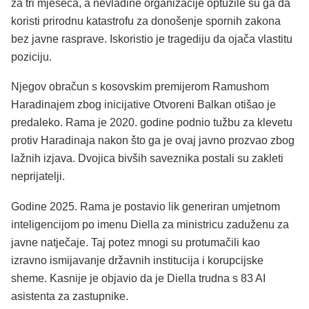
za tri mjeseca, a nevladine organizacije optužile su ga da
koristi prirodnu katastrofu za donošenje spornih zakona
bez javne rasprave. Iskoristio je tragediju da ojača vlastitu
poziciju.
Njegov obračun s kosovskim premijerom Ramushom
Haradinajem zbog inicijative Otvoreni Balkan otišao je
predaleko. Rama je 2020. godine podnio tužbu za klevetu
protiv Haradinaja nakon što ga je ovaj javno prozvao zbog
lažnih izjava. Dvojica bivših saveznika postali su zakleti
neprijatelji.
Godine 2025. Rama je postavio lik generiran umjetnom
inteligencijom po imenu Diella za ministricu zaduženu za
javne natječaje. Taj potez mnogi su protumačili kao
izravno ismijavanje državnih institucija i korupcijske
sheme. Kasnije je objavio da je Diella trudna s 83 AI
asistenta za zastupnike.