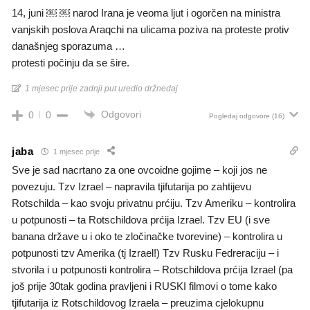
14, juni ￼ ￼ narod Irana je veoma ljut i ogorčen na ministra
vanjskih poslova Araqchi na ulicama poziva na proteste protiv
današnjeg sporazuma …
protesti počinju da se šire.
1 mjesec prije zadnji put uredio držnedaj
Odgovori
0
0
Pogledaj odgovore
(16)
jaba
1 mjesec prije
Sve je sad nacrtano za one ovcoidne gojime – koji jos ne
povezuju. Tzv Izrael – napravila tjifutarija po zahtijevu
Rotschilda – kao svoju privatnu prćiju. Tzv Ameriku – kontrolira
u potpunosti – ta Rotschildova prćija Izrael. Tzv EU (i sve
banana države u i oko te zločinačke tvorevine) – kontrolira u
potpunosti tzv Amerika (tj Izrael!) Tzv Rusku Fedreraciju – i
stvorila i u potpunosti kontrolira – Rotschildova prćija Izrael (pa
još prije 30tak godina pravljeni i RUSKI filmovi o tome kako
tjifutarija iz Rotschildovog Izraela – preuzima cjelokupnu