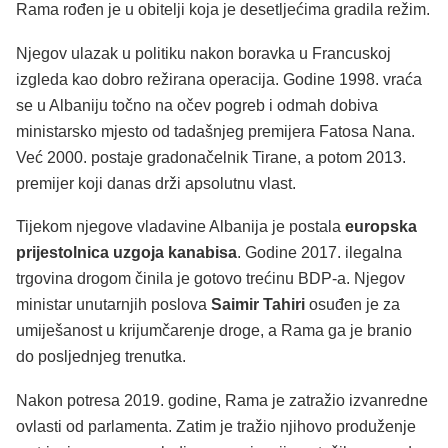
Rama rođen je u obitelji koja je desetljećima gradila režim.
Njegov ulazak u politiku nakon boravka u Francuskoj
izgleda kao dobro režirana operacija. Godine 1998. vraća
se u Albaniju točno na očev pogreb i odmah dobiva
ministarsko mjesto od tadašnjeg premijera Fatosa Nana.
Već 2000. postaje gradonačelnik Tirane, a potom 2013.
premijer koji danas drži apsolutnu vlast.
Tijekom njegove vladavine Albanija je postala
europska
prijestolnica uzgoja kanabisa
. Godine 2017. ilegalna
trgovina drogom činila je gotovo trećinu BDP-a. Njegov
ministar unutarnjih poslova
Saimir Tahiri
osuđen je za
umiješanost u krijumčarenje droge, a Rama ga je branio
do posljednjeg trenutka.
Nakon potresa 2019. godine, Rama je zatražio izvanredne
ovlasti od parlamenta. Zatim je tražio njihovo produženje