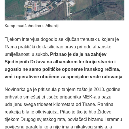
Kamp mudžahedina u Albaniji
Tijekom intervjua dogodio se ključan trenutak u kojem je
Rama praktički deklasificirao pravu prirodu albanske
umiješanosti u sukob.
Priznao je da je na zahtjev
Sjedinjenih Država na albanskom teritoriju stvorio i
ugostio ne samo političke oponente iranskog režima,
već i operativce obučene za specijalne vrste ratovanja.
Novinarka ga je pritisnula pitanjem zašto je 2013. godine
prihvatio smještaj tri tisuće pripadnika MEK-a u bazu
udaljenu svega trideset kilometara od Tirane. Ramina
reakcija bila je otkrivajuća. Pitao je tko je htio Židove
tijekom Drugog svjetskog rata, povlačeći bizarnu i sramnu
povijesnu paralelu koja nije imala nikakvog smisla, a