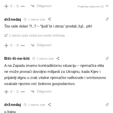
Odgovori
0
0
Pogledaj odgovore
(2)
držnedaj
1 mjesec prije
Šta rade dolari ?!..? – “ljudi’ bi i obraz’ prodali..fuj!.. pih!
1 mjesec prije zadnji put uredio držnedaj
Odgovori
0
0
Biti-ili-ne-biti
1 mjesec prije
A na Zapadu imamo kontradiktornu situaciju – njemačka elita
ne može pronaći dovoljno milijardi za Ukrajinu, kada Kijev i
prijatelji dignu u zrak vitalne njemačke naftovode i smrtonosno
osakate njezino već bolesno gospodarstvo.
Odgovori
0
0
držnedaj
1 mjesec prije
u Iranu