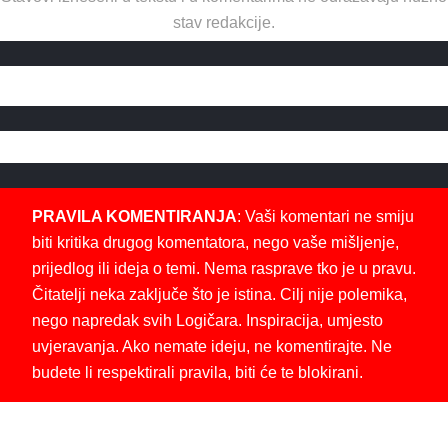
stav redakcije.
PRAVILA KOMENTIRANJA
: Vaši komentari ne smiju
biti kritika drugog komentatora, nego vaše mišljenje,
prijedlog ili ideja o temi. Nema rasprave tko je u pravu.
Čitatelji neka zaključe što je istina. Cilj nije polemika,
nego napredak svih Logičara. Inspiracija, umjesto
uvjeravanja. Ako nemate ideju, ne komentirajte. Ne
budete li respektirali pravila, biti će te blokirani.