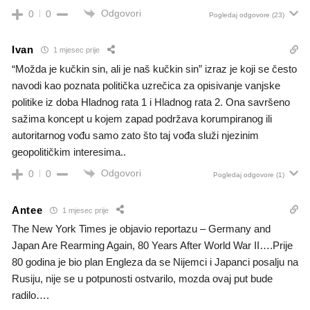
Odgovori
0
0
Pogledaj odgovore
(23)
Ivan
1 mjesec prije
“Možda je kučkin sin, ali je naš kučkin sin” izraz je koji se često
navodi kao poznata politička uzrečica za opisivanje vanjske
politike iz doba Hladnog rata 1 i Hladnog rata 2. Ona savršeno
sažima koncept u kojem zapad podržava korumpiranog ili
autoritarnog vođu samo zato što taj vođa služi njezinim
geopolitičkim interesima..
Odgovori
0
0
Pogledaj odgovore
(1)
Antee
1 mjesec prije
The New York Times je objavio reportazu – Germany and
Japan Are Rearming Again, 80 Years After World War II….Prije
80 godina je bio plan Engleza da se Nijemci i Japanci posalju na
Rusiju, nije se u potpunosti ostvarilo, mozda ovaj put bude
radilo….