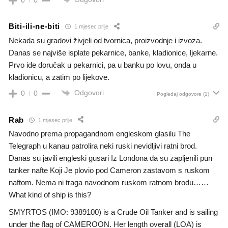
Biti-ili-ne-biti
1 mjesec prije
Nekada su gradovi živjeli od tvornica, proizvodnje i izvoza.
Danas se najviše isplate pekarnice, banke, kladionice, ljekarne.
Prvo ide doručak u pekarnici, pa u banku po lovu, onda u
kladionicu, a zatim po lijekove.
Odgovori
0
0
Pogledaj odgovore
(1)
Rab
1 mjesec prije
Navodno prema propagandnom engleskom glasilu The
Telegraph u kanau patrolira neki ruski nevidljivi ratni brod.
Danas su javili engleski gusari Iz Londona da su zapljenili pun
tanker nafte Koji Je plovio pod Cameron zastavom s ruskom
naftom. Nema ni traga navodnom ruskom ratnom brodu……
What kind of ship is this?
SMYRTOS (IMO: 9389100) is a Crude Oil Tanker and is sailing
under the flag of CAMEROON. Her length overall (LOA) is