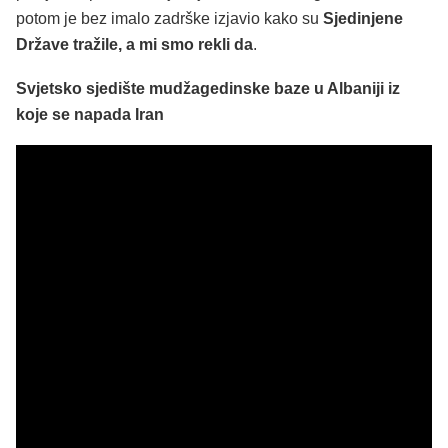
potom je bez imalo zadrške izjavio kako su
Sjedinjene
Države tražile, a mi smo rekli da
.
Svjetsko sjedište mudžagedinske baze u Albaniji iz
koje se napada Iran