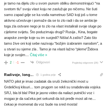
je tamo na dijelu zlo u svom punom obliku demonstrirajući “na
svetom tlu” svoju vlast koju ne zaslužuje po ničemu. Ne šuti
samo zapad gdje se ka vođa nametnuo SAD koji još u tome
aktivno učestvuje i pomaže da se to zlo radi i da se ambicije
toga zla ostvare nego je to zlo na vlast instalirali svoje sluge po
cijelome svijetu. Što poduzimaju drugi? Rusija , Kina, bogate
arapske zemlje koje su im susjedi? Ništa! A zašto? Zato što
tamo žive oni koji sebe nazivaju “božjim izabranim narodom”, a
u stvari su sjeme zla . Tamo je na vlasti lažno “pleme”Židova
koje je svojim
…
Čitaj više »
Odgovori
2
-1
Pogledaj odgovore
(26)
Radivoje, long...
1 godina prije
NATO pilot je imao zadatak da sruši železnički most u
Grdeličkoj klisuri… tom prugom se rekli su snabdevala vojska
SRJ, bla bl bla! Pilot je jasno video da nailazi putnički voz i
mogao je da sačeka pet sekundi da isti pređe most ali ne…
čekao je momenat da voz bude na sred mosta!