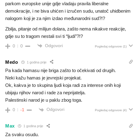
parkom europske unije gdje vladaju pravila liberalne
demokracije, i ne biva uhićen i izručen sudu, unatoč uhidbenim
nalogom koji je za njim izdao međunarodni sud?!?
Zbilja, pitanje od milijun dolara, zašto nema nikakve reakcije,
gdje su to tragom nestali svi ti “ljudi”?!?
Odgovori
0
0
Pogledaj odgovore
(1)
Medo
1 godina prije
Pa kada hamasu nije briga zašto to očekivati od drugih.
Neki kažu hamas je jevrejski projekat.
Ok, kakva je to skupina ljudi koja radi za interese onih koji
ubijaju njihov narod i rade za neprijatelja.
Palestinski narod je u paklu zbog toga.
Odgovori
0
-1
Pogledaj odgovore
(4)
Max
1 godina prije
Za svaku osudu.