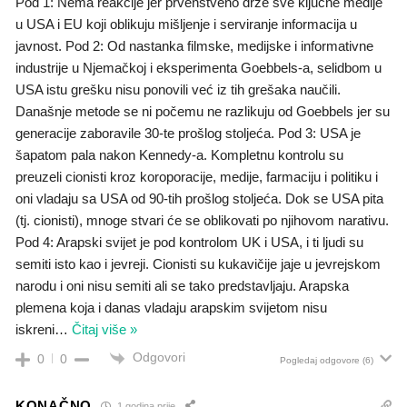
Pod 1: Nema reakcije jer prvenstveno drže sve ključne medije
u USA i EU koji oblikuju mišljenje i serviranje informacija u
javnost. Pod 2: Od nastanka filmske, medijske i informativne
industrije u Njemačkoj i eksperimenta Goebbels-a, selidbom u
USA istu grešku nisu ponovili već iz tih grešaka naučili.
Današnje metode se ni počemu ne razlikuju od Goebbels jer su
generacije zaboravile 30-te prošlog stoljeća. Pod 3: USA je
šapatom pala nakon Kennedy-a. Kompletnu kontrolu su
preuzeli cionisti kroz koroporacije, medije, farmaciju i politiku i
oni vladaju sa USA od 90-tih prošlog stoljeća. Dok se USA pita
(tj. cionisti), mnoge stvari će se oblikovati po njihovom narativu.
Pod 4: Arapski svijet je pod kontrolom UK i USA, i ti ljudi su
semiti isto kao i jevreji. Cionisti su kukavičije jaje u jevrejskom
narodu i oni nisu semiti ali se tako predstavljaju. Arapska
plemena koja i danas vladaju arapskim svijetom nisu
iskreni
…
Čitaj više »
Odgovori
0
0
Pogledaj odgovore
(6)
KONAČNO
1 godina prije