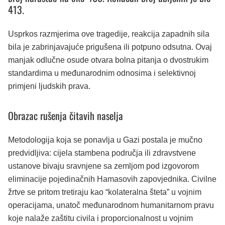
413.
Usprkos razmjerima ove tragedije, reakcija zapadnih sila
bila je zabrinjavajuće prigušena ili potpuno odsutna. Ovaj
manjak odlučne osude otvara bolna pitanja o dvostrukim
standardima u međunarodnim odnosima i selektivnoj
primjeni ljudskih prava.
Obrazac rušenja čitavih naselja
Metodologija koja se ponavlja u Gazi postala je mučno
predvidljiva: cijela stambena područja ili zdravstvene
ustanove bivaju sravnjene sa zemljom pod izgovorom
eliminacije pojedinačnih Hamasovih zapovjednika. Civilne
žrtve se pritom tretiraju kao “kolateralna šteta” u vojnim
operacijama, unatoč međunarodnom humanitarnom pravu
koje nalaže zaštitu civila i proporcionalnost u vojnim