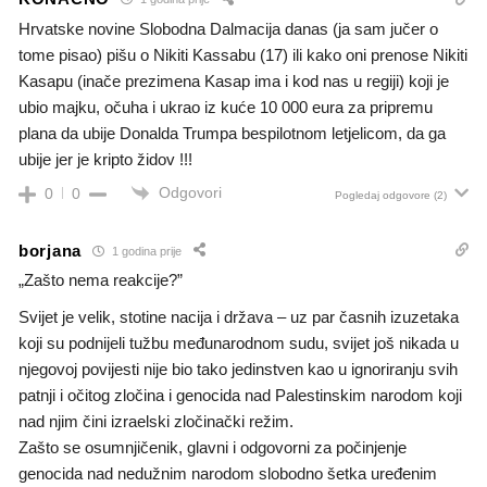
Hrvatske novine Slobodna Dalmacija danas (ja sam jučer o
tome pisao) pišu o Nikiti Kassabu (17) ili kako oni prenose Nikiti
Kasapu (inače prezimena Kasap ima i kod nas u regiji) koji je
ubio majku, očuha i ukrao iz kuće 10 000 eura za pripremu
plana da ubije Donalda Trumpa bespilotnom letjelicom, da ga
ubije jer je kripto židov !!!
Odgovori
0
0
Pogledaj odgovore
(2)
borjana
1 godina prije
„Zašto nema reakcije?”
Svijet je velik, stotine nacija i država – uz par časnih izuzetaka
koji su podnijeli tužbu međunarodnom sudu, svijet još nikada u
njegovoj povijesti nije bio tako jedinstven kao u ignoriranju svih
patnji i očitog zločina i genocida nad Palestinskim narodom koji
nad njim čini izraelski zločinački režim.
Zašto se osumnjičenik, glavni i odgovorni za počinjenje
genocida nad nedužnim narodom slobodno šetka uređenim