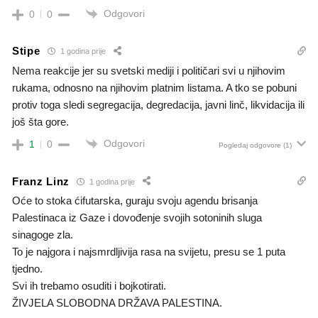
Odgovori
0
0
Stipe
1 godina prije
Nema reakcije jer su svetski mediji i političari svi u njihovim
rukama, odnosno na njihovim platnim listama. A tko se pobuni
protiv toga sledi segregacija, degredacija, javni linč, likvidacija ili
još šta gore.
Odgovori
1
0
Pogledaj odgovore
(1)
Franz Linz
1 godina prije
Oće to stoka ćifutarska, guraju svoju agendu brisanja
Palestinaca iz Gaze i dovođenje svojih sotoninih sluga
sinagoge zla.
To je najgora i najsmrdljivija rasa na svijetu, presu se 1 puta
tjedno.
Svi ih trebamo osuditi i bojkotirati.
ŽIVJELA SLOBODNA DRŽAVA PALESTINA.