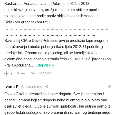
Bashara al-Assada s vlasti. Pokrenut 2012. ili 2013.,
opskrbljivao je novcem, oružjem i obukom sirijske oporbene
skupine koje su se borile protiv sirijskih vladinih snaga u
Sirijskom građanskom ratu .
………………………………………………………………………
……………………………………………………………..
Ravnatelj CIA-e David Petraeus prvi je predložio tajni program
naoružavanja i obuke pobunjenika u ljeto 2012. U početku je
predsjednik Obama odbio prijedlog, ali se kasnije složio,
djelomično zbog lobiranja stranih čelnika, uključujući jordanskog
kralja Abdullaha
…
Čitaj više »
Odgovori
2
0
Ivana P
1 godina prije
Ovo u Gazi je prestrašno što se događa. Sve je inscenirao i
napad Hamasa koji se dogodio kako bi omogućio ovo što sad
cijeli svijet gleda ! Ovo je sumrak ljudskosti . Ne šuti se samo iz
geopolitičkih razloga onako prizemnih radi samog teritorija nego