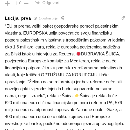
Odgovori
1
0
Lucija, prva
1 godina prije
“EU priprema veliki paket gospodarske pomoći palestinskim
vlastima. EUROPSKA unija povećat će svoju financijsku
potporu palestinskim vlastima s trogodišnjim paketom vrijednim
oko 1.6 milijardi eura, rekla je europska povjerenica nadležna
za Bliski istok u intervjuu za Reuters.
DUBRAVKA ŠUICA,
povjerenica Europske komisije za Mediteran, rekla je da će
financijska potpora ići ruku pod ruku s reformama palestinskih
vlasti, koje kritičari OPTUŽUJU ZA KORUPCIJU i loše
upravljanje. “Želimo da se reformiraju jer bez reforme neće biti
dovoljno jaki i vjerodostojni da budu sugovornik, ne samo
nama, nego i Izraelu”, rekla je Šuica.
Šuica je rekla da će
620 milijuna eura otići na financijsku potporu i reformu PA, 576
milijuna eura na otpornost i oporavak Zapadne obale i Gaze, a
400 milijuna eura doći će u obliku zajmova od Europske
investicijske banke, podložno odobrenju njezina upravnog tijela.