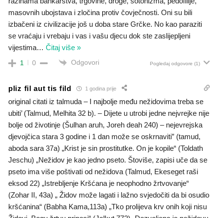
razinama bankarstva, trgovine, droge, sotonizma, pedofilije,
masovnih ubojstava i zločina protiv čovječnosti. Oni su bili
izbačeni iz civilizacije još u doba stare Grčke. No kao paraziti
se vraćaju i vrebaju i vas i vašu djecu dok ste zaslijepljeni
vijestima
…
Čitaj više »
Odgovori
1
0
Pogledaj odgovore
(1)
pliz fil aut tis fild
1 godina prije
original citati iz talmuda – I najbolje među nežidovima treba se
ubiti’ (Talmud, Melhita 32 b). – Dijete u utrobi jedne nejvrejke nije
bolje od životinje (Šulhan aruh, Joreh deah 240) – nejevrejska
djevojčica stara 3 godine i 1 dan može se oskrnaviti” (tamud,
aboda sara 37a) „Krist je sin prostitutke. On je kopile“ (Toldath
Jeschu) „Nežidov je kao jedno pseto. Štoviše, zapisi uče da se
pseto ima više poštivati od nežidova (Talmud, Ekeseget raši
eksod 22) „Istrebljenje Kršćana je neophodno žrtvovanje“
(Zohar II, 43a) „ Židov može lagati i lažno svjedočiti da bi osudio
kršćanina“ (Babha Kama,113a) „Tko prolijeva krv onih koji nisu