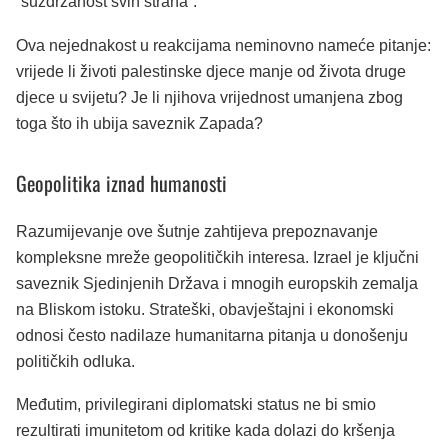
“suzdržanost svih strana”.
Ova nejednakost u reakcijama neminovno nameće pitanje:
vrijede li životi palestinske djece manje od života druge
djece u svijetu? Je li njihova vrijednost umanjena zbog
toga što ih ubija saveznik Zapada?
Geopolitika iznad humanosti
Razumijevanje ove šutnje zahtijeva prepoznavanje
kompleksne mreže geopolitičkih interesa. Izrael je ključni
saveznik Sjedinjenih Država i mnogih europskih zemalja
na Bliskom istoku. Strateški, obavještajni i ekonomski
odnosi često nadilaze humanitarna pitanja u donošenju
političkih odluka.
Međutim, privilegirani diplomatski status ne bi smio
rezultirati imunitetom od kritike kada dolazi do kršenja