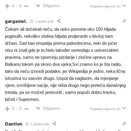
Odgovori
0
0
Pogledaj odgovore
(1)
gargamel.
1 godina prije
Čekam ali dočekati neču, da neko pomene oko 150 hiljada
poginulih, nekoliko stotina hiljada protjeranih u bivšoj nam
državi. Sad kao empatija prema palestincima, neki do jučer
nisu ni znali gde je to.Neki također serendaju o univerzalnim
pravima, samo ne spominju pizdarije i zločine upravo na
Balkanu tokom pa skoro dva vjeka.Svi znamo ko je šta radio,
tako da neču iznositi podatke, jer Wikipedija je jedno, neka lična
iskustva su sasvim drugo. Usput da naglasim, da mjenjanje
vjere, izmišljene nacije, nije ništa drugo nego preteča današnjeg
trenda, pa se možeš pretvoriti , samo popuši dobru travku,
bičeš i Supermen.
Odgovori
0
0
Pogledaj odgovore
(5)
Dantlon
1 godina prije