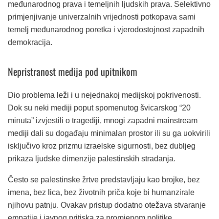
međunarodnog prava i temeljnih ljudskih prava. Selektivno
primjenjivanje univerzalnih vrijednosti potkopava sami
temelj međunarodnog poretka i vjerodostojnost zapadnih
demokracija.
Nepristranost medija pod upitnikom
Dio problema leži i u nejednakoj medijskoj pokrivenosti.
Dok su neki mediji poput spomenutog švicarskog “20
minuta” izvjestili o tragediji, mnogi zapadni mainstream
mediji dali su događaju minimalan prostor ili su ga uokvirili
isključivo kroz prizmu izraelske sigurnosti, bez dubljeg
prikaza ljudske dimenzije palestinskih stradanja.
Često se palestinske žrtve predstavljaju kao brojke, bez
imena, bez lica, bez životnih priča koje bi humanzirale
njihovu patnju. Ovakav pristup dodatno otežava stvaranje
empatije i javnog pritiska za promjenom politike.