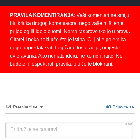
PRAVILA KOMENTIRANJA
: Vaši komentari ne smiju
biti kritika drugog komentatora, nego vaše mišljenje,
prijedlog ili ideja o temi. Nema rasprave tko je u pravu.
Čitatelji neka zaključe što je istina. Cilj nije polemika,
nego napredak svih Logičara. Inspiracija, umjesto
uvjeravanja. Ako nemate ideju, ne komentirajte. Ne
budete li respektirali pravila, biti će te blokirani.
Pretplatiti se
Prijavite se
3000