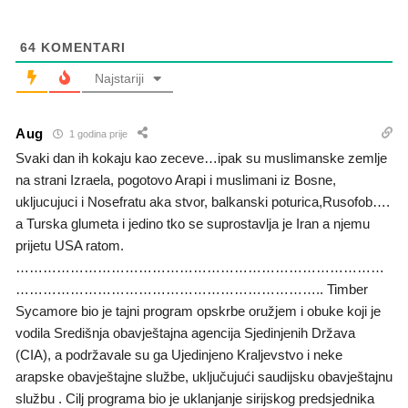
64
KOMENTARI
Najstariji
Aug
1 godina prije
Svaki dan ih kokaju kao zeceve…ipak su muslimanske zemlje
na strani Izraela, pogotovo Arapi i muslimani iz Bosne,
ukljucujuci i Nosefratu aka stvor, balkanski poturica,Rusofob….
a Turska glumeta i jedino tko se suprostavlja je Iran a njemu
prijetu USA ratom.
………………………………………………………………………
………………………………………………………….. Timber
Sycamore bio je tajni program opskrbe oružjem i obuke koji je
vodila Središnja obavještajna agencija Sjedinjenih Država
(CIA), a podržavale su ga Ujedinjeno Kraljevstvo i neke
arapske obavještajne službe, uključujući saudijsku obavještajnu
službu . Cilj programa bio je uklanjanje sirijskog predsjednika