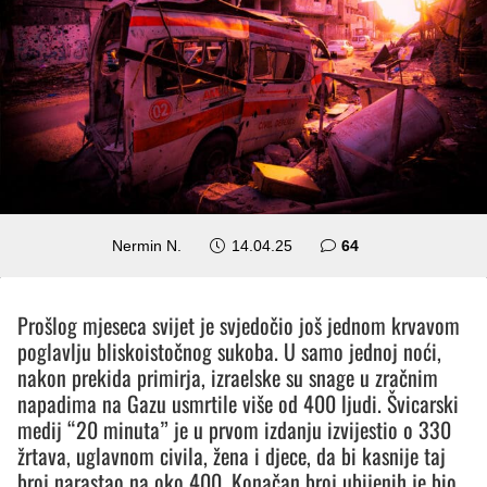
komentara
Nermin N.
14.04.25
64
Prošlog mjeseca svijet je svjedočio još jednom krvavom
poglavlju bliskoistočnog sukoba. U samo jednoj noći,
nakon prekida primirja, izraelske su snage u zračnim
napadima na Gazu usmrtile više od 400 ljudi. Švicarski
medij “20 minuta” je u prvom izdanju izvijestio o 330
žrtava, uglavnom civila, žena i djece, da bi kasnije taj
broj narastao na oko 400. Konačan broj ubijenih je bio