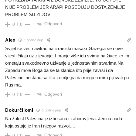
NIJE PROBLEM JER ARAPI POSEDUJU DOSTA ZEMLJE
PROBLEM SU ZIDOVI
Odgovori
0
0
Alex
1 godina prije
Svijet se već navikao na izraelski masakr Gaze,pa se nove
vijesti čitaju uz zijevanje. I manje više idu svima na živce,jer im
ometaju svakodnevno uživanje u jednostavnim stvarima.Na
Zapadu mole Boga da se ta klanica što prije završi i da
Palestinci nestanu sa lica zemlje,pa da mogu u miru pljuvati po
Rusima.
Odgovori
0
0
Dokurčilomi
1 godina prije
Na žalost Palestina je izbrisana i zaboravljena. Jedina nada
koja ostaje je Iran i njegov razvoj….
Odgovori
0
0