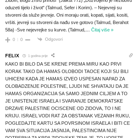
Židovi, Bogu žrtvu prinosi“ (Jalkut 772) „Dozvoljeno je nežidovu
oduzeti tijelo i život“ (Talmud, Sefer i Korim). – Nejevreji su
stvoreni da služe jevreje. Oni moraju orati, kopati, sijati, kositi,
vršiti. jevreji su stvoreni da nađu sve gotovo (Talmud, Berahot
58a) -Sve nejevrejke su kurve. (Talmud,
…
Čitaj više »
Odgovori
0
0
FELIX
1 godina prije
KAKO BI BILO DA SE KRENE PREMA MIRU KAO PRVI
KORAK TAKO DA HAMAS OLOBODI TAOCE KOJI SU BILI
UHICENI KADA JE HAMAS IZVEO USPESAN NAPAD ZA
OLOBADZENJE POLESTINE, LJUDI NE SHVATAJU DA JE
HAMAS ORGANIZACIJA SA SAMO JEDNIM CILJEM A TO
JE UNISTENJE ISRAELA I SVARANJE DEMOKRATSKE
DRZAVE PALESTINE OCISCENE OD ZIDOVA, TO I NE
KRIJU. ISRAEL VODI RAT ZA OBSTANAK VEZANIH RUKU,
POGLEDAJTE KARTU SA POVRSINOM ISRAELA I BITI CE
VAM SVA SITUACIJA JASNIJA, PALESTINCIMA NIJE
POTREBNA TA KRPA ZIDOVSKE ZEMLJE, TO UOPSTE