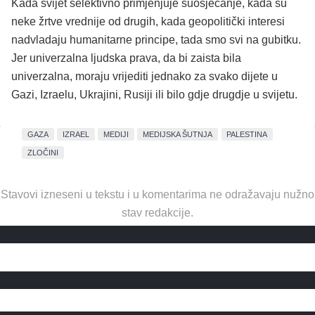
Kada svijet selektivno primjenjuje suosjećanje, kada su
neke žrtve vrednije od drugih, kada geopolitički interesi
nadvladaju humanitarne principe, tada smo svi na gubitku.
Jer univerzalna ljudska prava, da bi zaista bila
univerzalna, moraju vrijediti jednako za svako dijete u
Gazi, Izraelu, Ukrajini, Rusiji ili bilo gdje drugdje u svijetu.
GAZA
IZRAEL
MEDIJI
MEDIJSKA ŠUTNJA
PALESTINA
ZLOČINI
Stavovi izneseni u tekstu i u komentarima ne odražavaju nužno
stav redakcije.