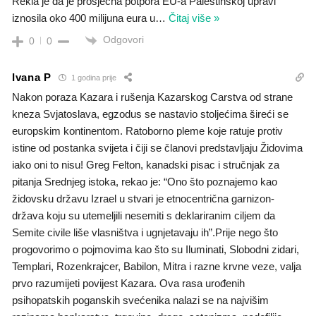
Rekla je da je prosječna potpora EU-a Palestinskoj upravi
iznosila oko 400 milijuna eura u
…
Čitaj više »
Odgovori
0
0
Ivana P
1 godina prije
Nakon poraza Kazara i rušenja Kazarskog Carstva od strane
kneza Svjatoslava, egzodus se nastavio stoljećima šireći se
europskim kontinentom. Ratoborno pleme koje ratuje protiv
istine od postanka svijeta i čiji se članovi predstavljaju Židovima
iako oni to nisu! Greg Felton, kanadski pisac i stručnjak za
pitanja Srednjeg istoka, rekao je: “Ono što poznajemo kao
židovsku državu Izrael u stvari je etnocentrična garnizon-
država koju su utemeljili nesemiti s deklariranim ciljem da
Semite civile liše vlasništva i ugnjetavaju ih”.Prije nego što
progovorimo o pojmovima kao što su Iluminati, Slobodni zidari,
Templari, Rozenkrajcer, Babilon, Mitra i razne krvne veze, valja
prvo razumijeti povijest Kazara. Ova rasa urođenih
psihopatskih poganskih svećenika nalazi se na najvišim