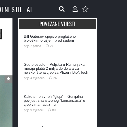
OTNI STIL
AI
POVEZANE VIJESTI
d
Bill Gatesov cjepivo proglašeno
biološkim oružjem pred sudom
komentara
prije 2 tjedna
27
Sud presudio – Poljska u Rumunjska
moraju platiti 2 milijarde dolara za
neiskorištena cjepiva Pfizer i BioNTech
komentara
prije 4 mjeseca
26
Kako smo svi bili “glupi” – Genijalna
povijest znanstvenog “konsenzusa” o
cjepivima i autizmu
komentara
prije 9 mjeseci
80