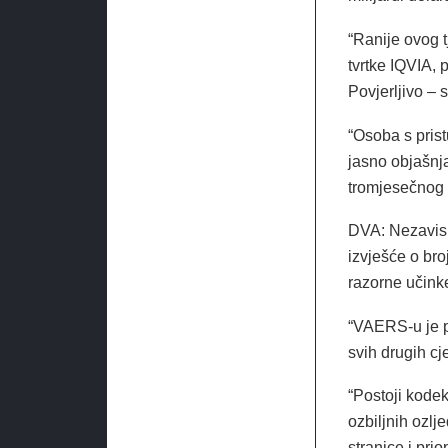
“Ranije ovog t
tvrtke IQVIA, 
Povjerljivo – 
“Osoba s prist
jasno objašnj
tromjesečnog 
DVA: Nezavisn
izvješće o br
razorne učinke
“VAERS-u je p
svih drugih cj
“Postoji kodek
ozbiljnih ozl
stranice i pri