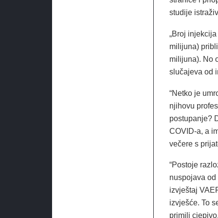
studije istraži
„Broj injekci
milijuna) prib
milijuna). No 
slučajeva od i
“Netko je umro
njihovu profes
postupanje? Da 
COVID-a, a im
večere s prijat
“Postoje razlo
nuspojava od c
izvještaj VAE
izvješće. To s
primili cjepi