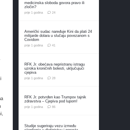
medicinska sloboda govora pravo ili
zločin?
komentara
prije 1 godina
24
Američki sudac naređuje Kini da plati 24
milijarde dolara u slučaju povezanom s
Covidom
komentar
prije 1 godina
41
a
RFK Jr. obećava nepristranu istragu
uzroka kroničnih bolesti, uključujući
cjepiva
komentara
i
prije 1 godina
28
RFK Jr. potvrđen kao Trumpov tajnik
ma
zdravstva – Cjepiva pod lupom!
a
komentara
prije 1 godina
86
i,
Studije sugeriraju vezu između
cijepljenja u djetinjstvu i porasta