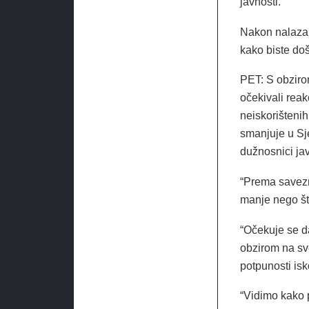
javnosti.”
Nakon nalaza t
kako biste doš
PET: S obziro
očekivali reak
neiskorištenih
smanjuje u Sje
dužnosnici ja
“Prema savezn
manje nego što
“Očekuje se d
obzirom na sv
potpunosti isko
“Vidimo kako 