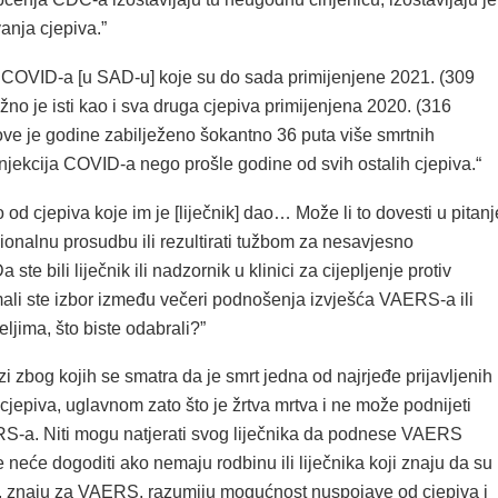
vanja cjepiva.”
ja COVID-a [u SAD-u] koje su do sada primijenjene 2021. (309
ližno je isti kao i sva druga cjepiva primijenjena 2020. (316
ove je godine zabilježeno šokantno 36 puta više smrtnih
njekcija COVID-a nego prošle godine od svih ostalih cjepiva.“
 od cjepiva koje im je [liječnik] dao… Može li to dovesti u pitanj
ionalnu prosudbu ili rezultirati tužbom za nesavjesno
ste bili liječnik ili nadzornik u klinici za cijepljenje protiv
ali ste izbor između večeri podnošenja izvješća VAERS-a ili
eljima, što biste odabrali?”
zi zbog kojih se smatra da je smrt jedna od najrjeđe prijavljenih
jepiva, uglavnom zato što je žrtva mrtva i ne može podnijeti
RS-a. Niti mogu natjerati svog liječnika da podnese VAERS
e neće dogoditi ako nemaju rodbinu ili liječnika koji znaju da su
vo, znaju za VAERS, razumiju mogućnost nuspojave od cjepiva i