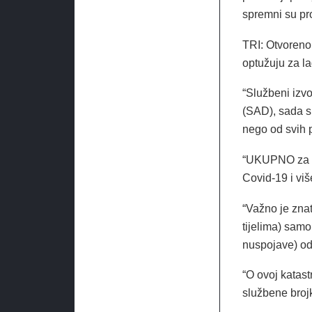
spremni su pr
TRI: Otvoreno
optužuju za la
“Službeni izv
(SAD), sada su
nego od svih 
“UKUPNO za E
Covid-19 i viš
“Važno je zna
tijelima) samo 
nuspojave) od
“O ovoj katastr
službene broj