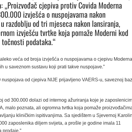
a: „Proizvođač cjepiva protiv Covida Moderna
300.000 izvješća o nuspojavama nakon
 u razdoblju od tri mjeseca nakon lansiranja,
rnom izvješću tvrtke koja pomaže Moderni kod
a točnosti podataka.“
 daleko veća od broja izvješća o nuspojavama o cjepivu Modern
ih u saveznom sustavu koji prati takve nuspojave.”
nuspojava od cjepiva NIJE prijavljeno VAERS-u, saveznoj baz
oj od 300.000 dolazi od internog ažuriranja koje je zaposlenici
IA, malo poznata, ali ogromna tvrtka koja pomaže proizvođačim
avljanju kliničkim ispitivanjima. Sa sjedištem u Sjevernoj Karolin
00 zaposlenika diljem svijeta, a prošle je godine imala 11
a prodaje.”