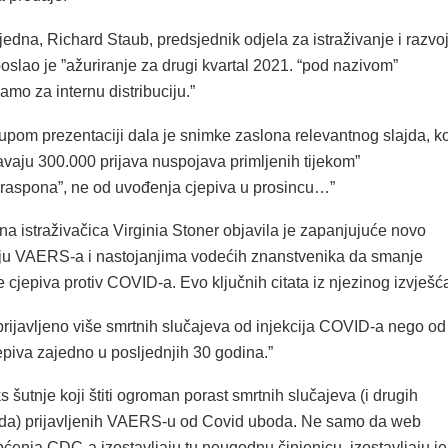
jedna, Richard Staub, predsjednik odjela za istraživanje i razvo
poslao je ”ažuriranje za drugi kvartal 2021. “pod nazivom”
samo za internu distribuciju.”
upom prezentaciji dala je snimke zaslona relevantnog slajda, ko
avaju 300.000 prijava nuspojava primljenih tijekom”
raspona”, ne od uvođenja cjepiva u prosincu…”
a istraživačica Virginia Stoner objavila je zapanjujuće novo
oju VAERS-a i nastojanjima vodećih znanstvenika da smanje
 cjepiva protiv COVID-a. Evo ključnih citata iz njezinog izvješć
rijavljeno više smrtnih slučajeva od injekcija COVID-a nego od
epiva zajedno u posljednjih 30 godina.”
s šutnje koji štiti ogroman porast smrtnih slučajeva (i drugih
jeda) prijavljenih VAERS-u od Covid uboda. Ne samo da web
općenja CDC-a izostavljaju tu neugodnu činjenicu, izostavljaju je