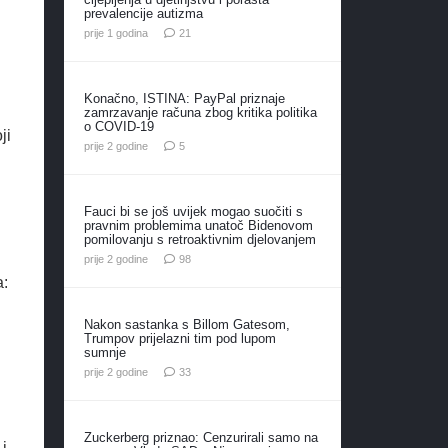
prevalencije autizma
komentar
prije 1 godina
21
j
Konačno, ISTINA: PayPal priznaje
zamrzavanje računa zbog kritika politika
o COVID-19
ji
komentara
prije 2 godine
5
Fauci bi se još uvijek mogao suočiti s
pravnim problemima unatoč Bidenovom
pomilovanju s retroaktivnim djelovanjem
komentara
prije 2 godine
98
a:
Nakon sastanka s Billom Gatesom,
Trumpov prijelazni tim pod lupom
sumnje
komentara
prije 2 godine
33
Zuckerberg priznao: Cenzurirali samo na
 i