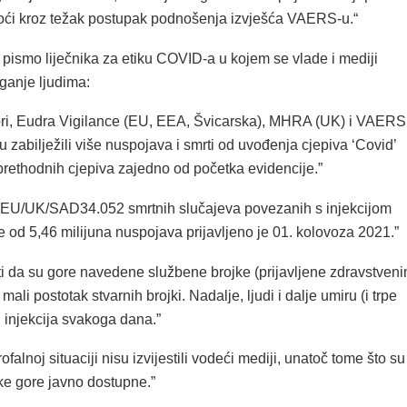
oći kroz težak postupak podnošenja izvješća VAERS-u.“
 pismo liječnika za etiku COVID-a u kojem se vlade i mediji
ganje ljudima:
ori, Eudra Vigilance (EU, EEA, Švicarska), MHRA (UK) i VAERS
 zabilježili više nuspojava i smrti od uvođenja cjepiva ‘Covid’
prethodnih cjepiva zajedno od početka evidencije.”
U/UK/SAD34.052 smrtnih slučajeva povezanih s injekcijom
e od 5,46 milijuna nuspojava prijavljeno je 01. kolovoza 2021.”
ti da su gore navedene službene brojke (prijavljene zdravstven
mali postotak stvarnih brojki. Nadalje, ljudi i dalje umiru (i trpe
 injekcija svakoga dana.”
ofalnoj situaciji nisu izvijestili vodeći mediji, unatoč tome što su
ke gore javno dostupne.”