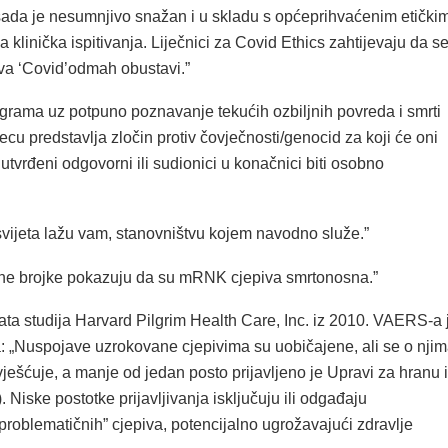
 sada je nesumnjivo snažan i u skladu s općeprihvaćenim etički
 klinička ispitivanja. Liječnici za Covid Ethics zahtijevaju da s
va ‘Covid’odmah obustavi.”
grama uz potpuno poznavanje tekućih ozbiljnih povreda i smrti
jecu predstavlja zločin protiv čovječnosti/genocid za koji će oni
h utvrđeni odgovorni ili sudionici u konačnici biti osobno
svijeta lažu vam, stanovništvu kojem navodno služe.”
ne brojke pokazuju da su mRNK cjepiva smrtonosna.”
ta studija Harvard Pilgrim Health Care, Inc. iz 2010. VAERS-a 
a: „Nuspojave uzrokovane cjepivima su uobičajene, ali se o nji
ješćuje, a manje od jedan posto prijavljeno je Upravi za hranu i
. Niske postotke prijavljivanja isključuju ili odgađaju
 “problematičnih” cjepiva, potencijalno ugrožavajući zdravlje