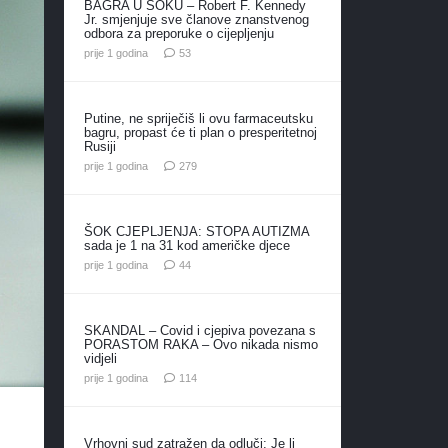
BAGRA U ŠOKU – Robert F. Kennedy
Jr. smjenjuje sve članove znanstvenog
odbora za preporuke o cijepljenju
komentara
prije 1 godina
53
Putine, ne spriječiš li ovu farmaceutsku
bagru, propast će ti plan o presperitetnoj
Rusiji
komentara
prije 1 godina
279
ŠOK CJEPLJENJA: STOPA AUTIZMA
sada je 1 na 31 kod američke djece
komentara
prije 1 godina
44
SKANDAL – Covid i cjepiva povezana s
PORASTOM RAKA – Ovo nikada nismo
vidjeli
komentara
prije 1 godina
114
Vrhovni sud zatražen da odluči: Je li