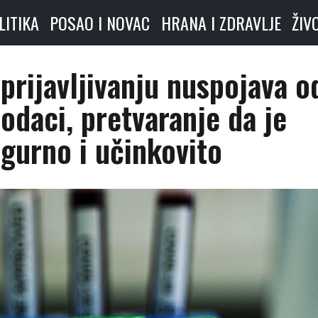
LITIKA
POSAO I NOVAC
HRANA I ZDRAVLJE
ŽIV
 prijavljivanju nuspojava o
podaci, pretvaranje da je
igurno i učinkovito