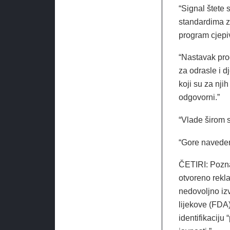
“Signal štete
standardima za
program cjepi
“Nastavak pro
za odrasle i d
koji su za nji
odgovorni.”
“Vlade širom 
“Gore navede
ČETIRI: Pozna
otvoreno rekl
nedovoljno izv
lijekove (FDA)
identifikaciju