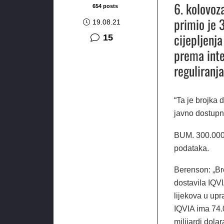
6. kolovoz
654 posts
primio je 
19.08.21
cijepljenja
komentara
15
prema inte
reguliranj
“Ta je brojka
javno dostupn
BUM. 300.000 
podataka.
Berenson: „Br
dostavila IQV
lijekova u upr
IQVIA ima 74.0
milijardi dolar