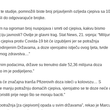
e studije, pomnožili biste broj prijavljenih ozljeda cjepiva sa 1
li do odgovarajuće brojke.
m na ogroman broj nuspojava i smrti od cjepiva, kakvu bismo
ciju javnosti? Ovdje je glavni trag. Stat News, 21. srpnja: “Miliju
 cjepiva protiv Covida-19 bit će izgubljeni jer se potražnja
dinjenim Državama, a doze vjerojatno istječu ovog ljeta, tvrde
vnog zdravstva…”
im podacima, države su trenutno dale 52,36 milijuna doza
 im je podijeljeno.”
a će značajna tranša Pfizerovih doza isteći u kolovozu… S
e manju potražnju domaćih cjepiva, vjerojatno se te doze neće 
ristiti prije nego što se moraju baciti.”
potražnja [za cjepivom] opada u svim državama”, rekao je Marc