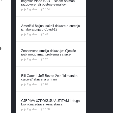
nagovor Vlade SAD – Nisam snimao
razgovore, ali postoje e-mailovi
komentara
prije 2 godine
184
Američki špijuni sakrili dokaze o curenju
iz laboratorija o Covid-19
komentara
prije 2 godine
44
e
Znanstvena studija dokazuje: Cjepiše
ipak mogu imati problema sa srcem
komentara
prije 2 godine
20
Bill Gates i Jeff Bezos žele “klimatska
cjepiva” skrivena u hrani
komentara
prije 2 godine
69
CJEPIVA UZROKUJU AUTIZAM i druga
kronična zdravstvena stanja
komentara
prije 2 godine
138