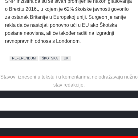
SNP inzistira da su se stvari promijenile nakon glasovanja
o Brexitu 2016., u kojem je 62% škotske javnosti govorilo
za ostanak Britanije u Europskoj uniji. Surgeon je ranije
rekla da će nastojati ponovno ući u EU ako Škotska
postane neovisna, ali će također raditi na izgradnji
ravnopravnih odnosa s Londonom.
REFERENDUM
ŠKOTSKA
UK
Stavovi izneseni u tekstu i u komentarima ne odražavaju nužno
stav redakcije.