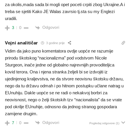
za okolis,mada sada bi mogli opet poceti crpiti zbog Ukrajine.A i
treba se sjetiti Kako JE Walas zavrsio tj.sta su my Englezi
uradili.
Odgovori
3
0
Vojni analitičar
3 godine prije
Vidim da jako puno komentatora ovdje uopće ne razumije
prirodu škotskog “nacionalizma” pod vodstvom Nicole
Sturgeon, inače jedne od globalno najrevnijih provoditeljica
kovid terora. Ona i njena stranka željeli bi se izdvojiti iz
ujedinjenog kraljevstva, ne da stvore neovisnu škotsku državu,
nego da tu državu odmah i po hitnom postupku učlane natrag u
EUnuhiju. Dakle uopće se ne radi o nekakvoj borbri za
neovisnost, nego o želji škotskih tzv “nacionalista” da se vrate
pod okrilje EUnuhije, odnosno da jednog stranog gospodara
zamijene drugim.
Odgovori
7
0
Pogledaj odgovore
(1)