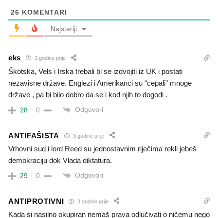
26
KOMENTARI
Najstariji
eks
3 godine prije
Škotska, Vels i Irska trebali bi se izdvojiti iz UK i postati
nezavisne države. Englezi i Amerikanci su “cepali” mnoge
države , pa bi bilo dobro da se i kod njih to dogodi .
Odgovori
28
0
ANTIFAŠISTA
3 godine prije
Vrhovni sud i lord Reed su jednostavnim riječima rekli jebeš
demokraciju dok Vlada diktatura.
Odgovori
29
0
ANTIPROTIVNI
3 godine prije
Kada si nasilno okupiran nemaš prava odlučivati o ničemu nego