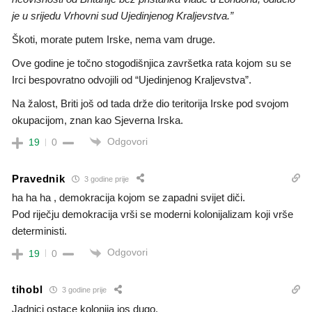
je u srijedu Vrhovni sud Ujedinjenog Kraljevstva.”
Škoti, morate putem Irske, nema vam druge.
Ove godine je točno stogodišnjica završetka rata kojom su se
Irci bespovratno odvojili od “Ujedinjenog Kraljevstva”.
Na žalost, Briti još od tada drže dio teritorija Irske pod svojom
okupacijom, znan kao Sjeverna Irska.
Odgovori
19
0
Pravednik
3 godine prije
ha ha ha , demokracija kojom se zapadni svijet diči.
Pod riječju demokracija vrši se moderni kolonijalizam koji vrše
deterministi.
Odgovori
19
0
tihobl
3 godine prije
Jadnici ostace kolonija jos dugo.