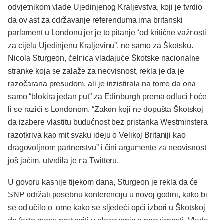
odvjetnikom vlade Ujedinjenog Kraljevstva, koji je tvrdio
da ovlast za održavanje referenduma ima britanski
parlament u Londonu jer je to pitanje “od kritične važnosti
za cijelu Ujedinjenu Kraljevinu”, ne samo za Škotsku.
Nicola Sturgeon, čelnica vladajuće Škotske nacionalne
stranke koja se zalaže za neovisnost, rekla je da je
razočarana presudom, ali je inzistirala na tome da ona
samo “blokira jedan put” za Edinburgh prema odluci hoće
li se razići s Londonom. “Zakon koji ne dopušta Škotskoj
da izabere vlastitu budućnost bez pristanka Westminstera
razotkriva kao mit svaku ideju o Velikoj Britaniji kao
dragovoljnom partnerstvu” i čini argumente za neovisnost
još jačim, utvrdila je na Twitteru.
U govoru kasnije tijekom dana, Sturgeon je rekla da će
SNP održati posebnu konferenciju u novoj godini, kako bi
se odlučilo o tome kako se sljedeći opći izbori u Škotskoj