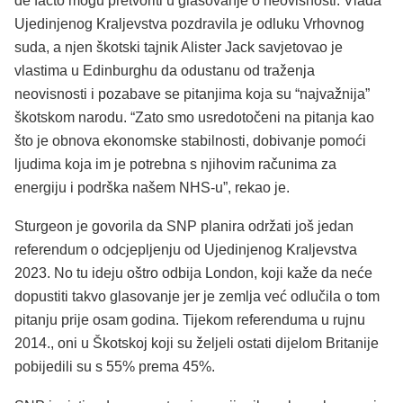
de facto mogu pretvoriti u glasovanje o neovisnosti. Vlada
Ujedinjenog Kraljevstva pozdravila je odluku Vrhovnog
suda, a njen škotski tajnik Alister Jack savjetovao je
vlastima u Edinburghu da odustanu od traženja
neovisnosti i pozabave se pitanjima koja su “najvažnija”
škotskom narodu. “Zato smo usredotočeni na pitanja kao
što je obnova ekonomske stabilnosti, dobivanje pomoći
ljudima koja im je potrebna s njihovim računima za
energiju i podrška našem NHS-u”, rekao je.
Sturgeon je govorila da SNP planira održati još jedan
referendum o odcjepljenju od Ujedinjenog Kraljevstva
2023. No tu ideju oštro odbija London, koji kaže da neće
dopustiti takvo glasovanje jer je zemlja već odlučila o tom
pitanju prije osam godina. Tijekom referenduma u rujnu
2014., oni u Škotskoj koji su željeli ostati dijelom Britanije
pobijedili su s 55% prema 45%.