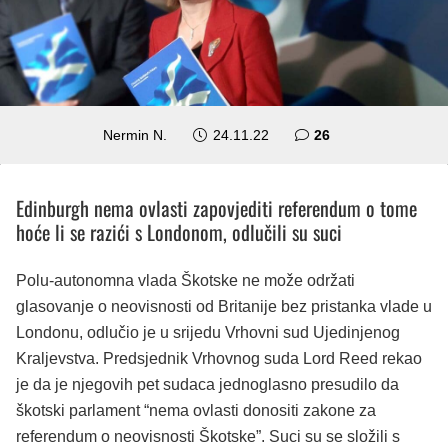
komentara
Nermin N.
24.11.22
26
Edinburgh nema ovlasti zapovjediti referendum o tome
hoće li se razići s Londonom, odlučili su suci
Polu-autonomna vlada Škotske ne može održati
glasovanje o neovisnosti od Britanije bez pristanka vlade u
Londonu, odlučio je u srijedu Vrhovni sud Ujedinjenog
Kraljevstva. Predsjednik Vrhovnog suda Lord Reed rekao
je da je njegovih pet sudaca jednoglasno presudilo da
škotski parlament “nema ovlasti donositi zakone za
referendum o neovisnosti Škotske”. Suci su se složili s