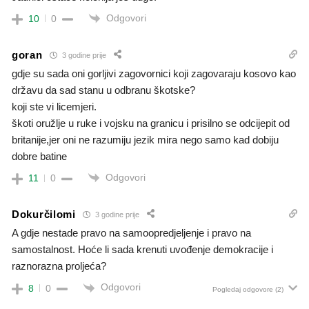
Odgovori
10
0
goran
3 godine prije
gdje su sada oni gorljivi zagovornici koji zagovaraju kosovo kao
državu da sad stanu u odbranu škotske?
koji ste vi licemjeri.
škoti oružlje u ruke i vojsku na granicu i prisilno se odcijepit od
britanije,jer oni ne razumiju jezik mira nego samo kad dobiju
dobre batine
Odgovori
11
0
Dokurčilomi
3 godine prije
A gdje nestade pravo na samoopredjeljenje i pravo na
samostalnost. Hoće li sada krenuti uvođenje demokracije i
raznorazna proljeća?
Odgovori
8
0
Pogledaj odgovore
(2)