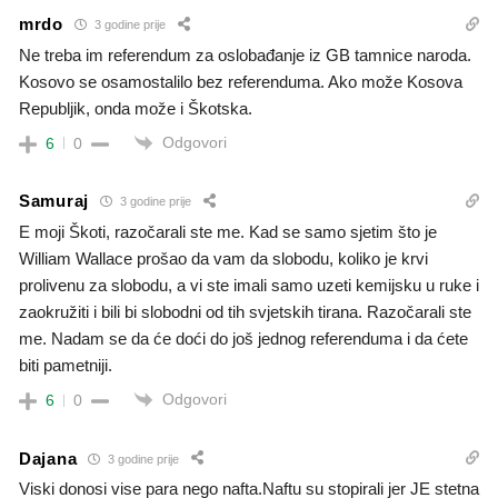
mrdo
3 godine prije
Ne treba im referendum za oslobađanje iz GB tamnice naroda.
Kosovo se osamostalilo bez referenduma. Ako može Kosova
Republjik, onda može i Škotska.
Odgovori
6
0
Samuraj
3 godine prije
E moji Škoti, razočarali ste me. Kad se samo sjetim što je
William Wallace prošao da vam da slobodu, koliko je krvi
prolivenu za slobodu, a vi ste imali samo uzeti kemijsku u ruke i
zaokružiti i bili bi slobodni od tih svjetskih tirana. Razočarali ste
me. Nadam se da će doći do još jednog referenduma i da ćete
biti pametniji.
Odgovori
6
0
Dajana
3 godine prije
Viski donosi vise para nego nafta.Naftu su stopirali jer JE stetna