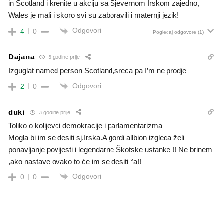
in Scotland i krenite u akciju sa Sjevernom Irskom zajedno,
Wales je mali i skoro svi su zaboravili i maternji jezik!
Odgovori
4
0
Pogledaj odgovore
(1)
Dajana
3 godine prije
Izguglat named person Scotland,sreca pa I’m ne prodje
Odgovori
2
0
duki
3 godine prije
Toliko o kolijevci demokracije i parlamentarizma
Mogla bi im se desiti sj.Irska.A gordi allbion izgleda želi
ponavljanje povijesti i legendarne Škotske ustanke !! Ne brinem
,ako nastave ovako to će im se desiti °a!!
Odgovori
0
0