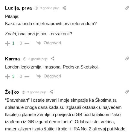
Lucija, prva
3 godine prije
Pitanje:
Kako su onda smjeli napraviti prvi referendum?
Znači, onaj prvi je bio – nezakonit?
Odgovori
1
0
Karma
3 godine prije
London leglo zmija i masona. Podrska Skotskoj.
Odgovori
3
0
Željko
3 godine prije
“Braveheart” i ostale stvari i moje simpatije ka Škotima su
splasnule onoga dana kada su izglasali ostanak u najvećem
tlačitelju planete Zemlje u povijesti u GB pod krilaticom “ako
izađemo iz GB izgubit ćemo funtu”! Odabrali ste, većina,
materijalizam i zato šutite i trpite ili IRA No. 2 ali ovaj put Made