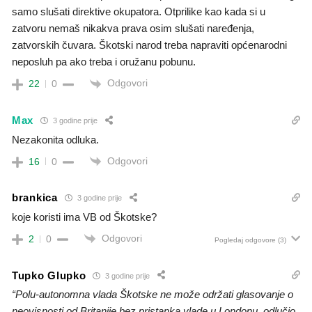
samo slušati direktive okupatora. Otprilike kao kada si u
zatvoru nemaš nikakva prava osim slušati naređenja,
zatvorskih čuvara. Škotski narod treba napraviti općenarodni
neposluh pa ako treba i oružanu pobunu.
Odgovori
22
0
Max
3 godine prije
Nezakonita odluka.
Odgovori
16
0
brankica
3 godine prije
koje koristi ima VB od Škotske?
Odgovori
2
0
Pogledaj odgovore
(3)
Tupko Glupko
3 godine prije
“Polu-autonomna vlada Škotske ne može održati glasovanje o
neovisnosti od Britanije bez pristanka vlade u Londonu, odlučio