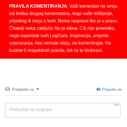
PRAVILA KOMENTIRANJA
: Vaši komentari ne smiju
biti kritika drugog komentatora, nego vaše mišljenje,
prijedlog ili ideja o temi. Nema rasprave tko je u pravu.
Čitatelji neka zaključe što je istina. Cilj nije polemika,
nego napredak svih Logičara. Inspiracija, umjesto
uvjeravanja. Ako nemate ideju, ne komentirajte. Ne
budete li respektirali pravila, biti će te blokirani.
Pretplatiti se
Prijavite se
3000