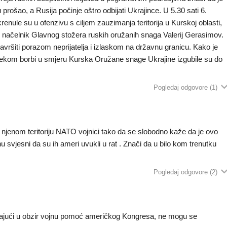
prošao, a Rusija počinje oštro odbijati Ukrajince. U 5.30 sati 6.
enule su u ofenzivu s ciljem zauzimanja teritorija u Kurskoj oblasti,
e načelnik Glavnog stožera ruskih oružanih snaga Valerij Gerasimov.
završiti porazom neprijatelja i izlaskom na državnu granicu. Kako je
 tijekom borbi u smjeru Kurska Oružane snage Ukrajine izgubile su do
Pogledaj odgovore
(1)
njenom teritoriju NATO vojnici tako da se slobodno kaže da je ovo
nu svjesni da su ih ameri uvukli u rat . Znači da u bilo kom trenutku
Pogledaj odgovore
(2)
majući u obzir vojnu pomoć američkog Kongresa, ne mogu se