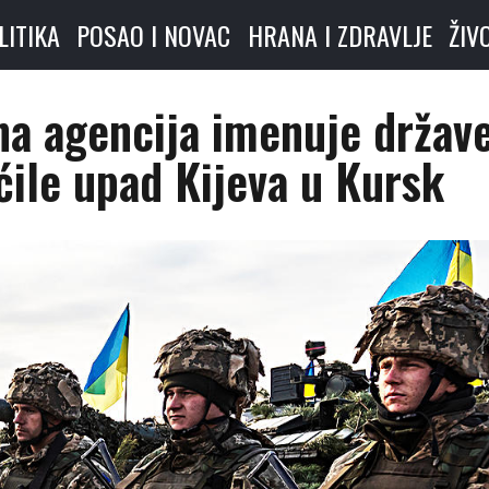
LITIKA
POSAO I NOVAC
HRANA I ZDRAVLJE
ŽIV
na agencija imenuje držav
ile upad Kijeva u Kursk