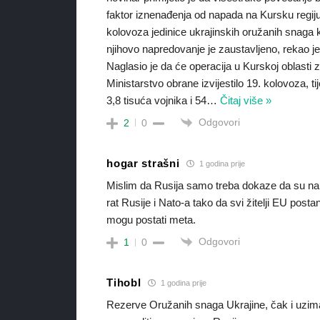
faktor iznenađenja od napada na Kursku regiju 
kolovoza jedinice ukrajinskih oružanih snaga kr
njihovo napredovanje je zaustavljeno, rekao j
Naglasio je da će operacija u Kurskoj oblasti 
Ministarstvo obrane izvijestilo 19. kolovoza,
3,8 tisuća vojnika i 54
…
Čitaj više »
Odgovori
2
0
hogar strašni
1 godina prije
Mislim da Rusija samo treba dokaze da su na 
rat Rusije i Nato-a tako da svi žitelji EU posta
mogu postati meta.
Odgovori
1
0
Tihobl
1 godina prije
Rezerve Oružanih snaga Ukrajine, čak i uzi