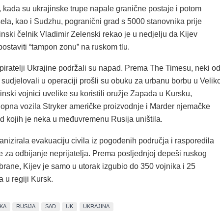
, kada su ukrajinske trupe napale granične postaje i potom
ela, kao i Sudzhu, pogranični grad s 5000 stanovnika prije
nski čelnik Vladimir Zelenski rekao je u nedjelju da Kijev
ostaviti “tampon zonu” na ruskom tlu.
iratelji Ukrajine podržali su napad. Prema The Timesu, neki o
 sudjelovali u operaciji prošli su obuku za urbanu borbu u Veliko
jinski vojnici uvelike su koristili oružje Zapada u Kursku,
klopna vozila Stryker američke proizvodnje i Marder njemačke
od kojih je neka u međuvremenu Rusija uništila.
nizirala evakuaciju civila iz pogođenih područja i rasporedila
 za odbijanje neprijatelja. Prema posljednjoj depeši ruskog
brane, Kijev je samo u utorak izgubio do 350 vojnika i 25
a u regiji Kursk.
KA
RUSIJA
SAD
UK
UKRAJINA