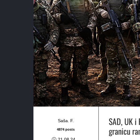
SAD, UK i 
Saša. F.
granicu ra
4874 posts
21.08.24