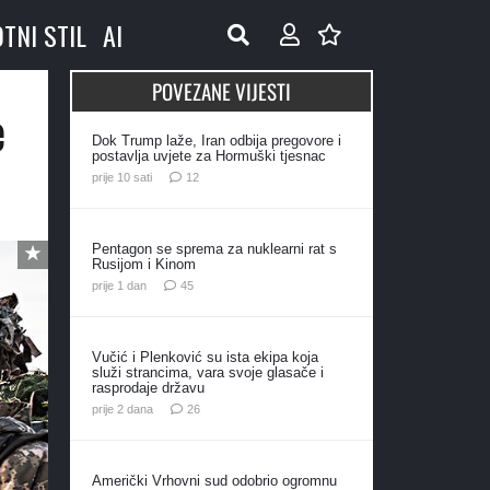
OTNI STIL
AI
POVEZANE VIJESTI
e
Dok Trump laže, Iran odbija pregovore i
postavlja uvjete za Hormuški tjesnac
komentara
prije 10 sati
12
Pentagon se sprema za nuklearni rat s
Rusijom i Kinom
komentara
prije 1 dan
45
Vučić i Plenković su ista ekipa koja
služi strancima, vara svoje glasače i
rasprodaje državu
komentara
prije 2 dana
26
Američki Vrhovni sud odobrio ogromnu