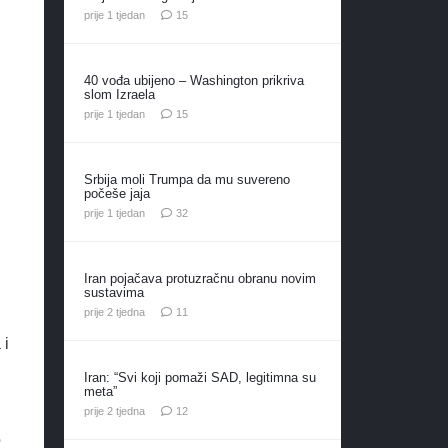
komentara
prije 1 tjedan
15
40 vođa ubijeno – Washington prikriva
slom Izraela
komentara
prije 1 tjedan
15
Srbija moli Trumpa da mu suvereno
počeše jaja
komentara
prije 1 tjedan
32
Iran pojačava protuzračnu obranu novim
sustavima
komentara
prije 2 tjedna
11
 i
Iran: “Svi koji pomaži SAD, legitimna su
meta”
komentara
prije 2 tjedna
12
o