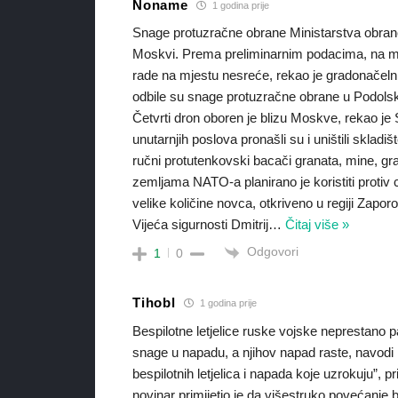
Noname
1 godina prije
Snage protuzračne obrane Ministarstva obrane 
Moskvi. Prema preliminarnim podacima, na mjest
rade na mjestu nesreće, rekao je gradonačelni
odbile su snage protuzračne obrane u Podolsku.
Četvrti dron oboren je blizu Moskve, rekao je S
unutarnjih poslova pronašli su i uništili sklad
ručni protutenkovski bacači granata, mine, gra
zemljama NATO-a planirano je koristiti protiv c
velike količine novca, otkriveno u regiji Zapo
Vijeća sigurnosti Dmitrij
…
Čitaj više »
Odgovori
1
0
Tihobl
1 godina prije
Bespilotne letjelice ruske vojske neprestano 
snage u napadu, a njihov napad raste, navodi 
bespilotnih letjelica i napada koje uzrokuju”,
novinar primijetio je da višestruko povećanje b