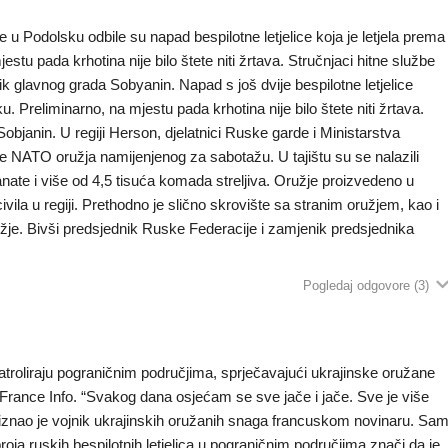
u Podolsku odbile su napad bespilotne letjelice koja je letjela prema
u pada krhotina nije bilo štete niti žrtava. Stručnjaci hitne službe
k glavnog grada Sobyanin. Napad s još dvije bespilotne letjelice
 Preliminarno, na mjestu pada krhotina nije bilo štete niti žrtava.
objanin. U regiji Herson, djelatnici Ruske garde i Ministarstva
ište NATO oružja namijenjenog za sabotažu. U tajištu su se nalazili
nate i više od 4,5 tisuća komada streljiva. Oružje proizvedeno u
ivila u regiji. Prethodno je slično skrovište sa stranim oružjem, kao i
rožje. Bivši predsjednik Ruske Federacije i zamjenik predsjednika
Pogledaj odgovore
(3)
patroliraju pograničnim područjima, sprječavajući ukrajinske oružane
France Info. “Svakog dana osjećam se sve jače i jače. Sve je više
 priznao je vojnik ukrajinskih oružanih snaga francuskom novinaru. Sa
roja ruskih bespilotnih letjelica u pograničnim područjima znači da je