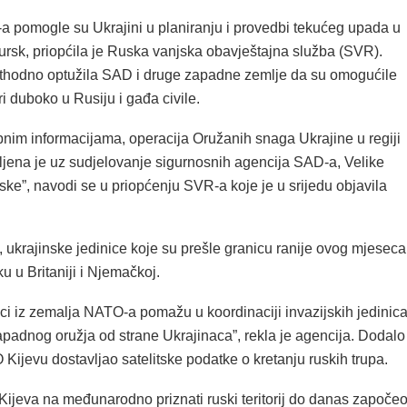
 pomogle su Ukrajini u planiranju i provedbi tekućeg upada u
ursk, priopćila je Ruska vanjska obavještajna služba (SVR).
thodno optužila SAD i druge zapadne zemlje da su omogućile
i duboko u Rusiju i gađa civile.
nim informacijama, operacija Oružanih snaga Ukrajine u regiji
ljena je uz sudjelovanje sigurnosnih agencija SAD-a, Velike
ljske”, navodi se u priopćenju SVR-a koje je u srijedu objavila
ukrajinske jedinice koje su prešle granicu ranije ovog mjeseca
u u Britaniji i Njemačkoj.
ici iz zemalja NATO-a pomažu u koordinaciji invazijskih jedinica
apadnog oružja od strane Ukrajinaca”, rekla je agencija. Dodalo
Kijevu dostavljao satelitske podatke o kretanju ruskih trupa.
Kijeva na međunarodno priznati ruski teritorij do danas započe