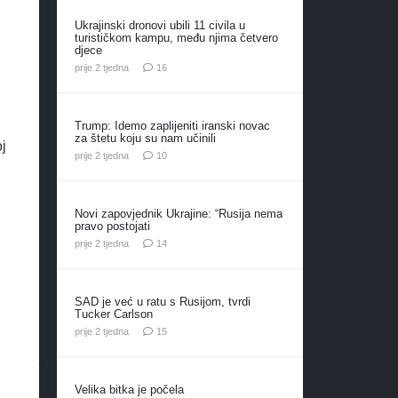
Ukrajinski dronovi ubili 11 civila u
turističkom kampu, među njima četvero
djece
komentara
prije 2 tjedna
16
d
Trump: Idemo zaplijeniti iranski novac
za štetu koju su nam učinili
j
komentara
prije 2 tjedna
10
Novi zapovjednik Ukrajine: “Rusija nema
pravo postojati
komentara
prije 2 tjedna
14
SAD je već u ratu s Rusijom, tvrdi
Tucker Carlson
komentara
prije 2 tjedna
15
Velika bitka je počela