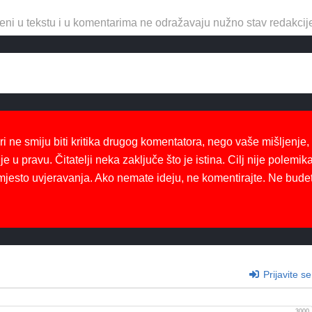
eni u tekstu i u komentarima ne odražavaju nužno stav redakcij
ri ne smiju biti kritika drugog komentatora, nego vaše mišljenje,
je u pravu. Čitatelji neka zaključe što je istina. Cilj nije polemika
mjesto uvjeravanja. Ako nemate ideju, ne komentirajte. Ne bude
Prijavite se
3000