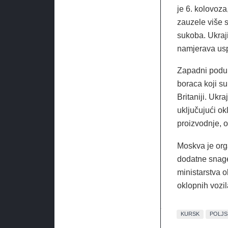
je 6. kolovoza
zauzele više s
sukoba. Ukraji
namjerava usp
Zapadni podup
boraca koji su
Britaniji. Ukra
uključujući o
proizvodnje, 
Moskva je orga
dodatne snage
ministarstva o
oklopnih vozil
KURSK
POLJS