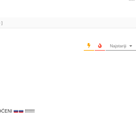
+]
Najstariji
OĆENI
!!!!!!!!