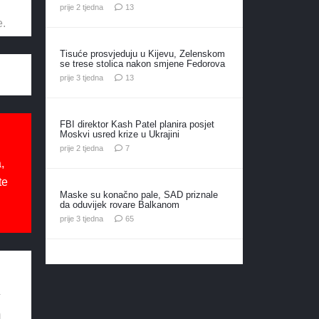
komentara
prije 2 tjedna
13
e.
Tisuće prosvjeduju u Kijevu, Zelenskom
se trese stolica nakon smjene Fedorova
komentara
prije 3 tjedna
13
FBI direktor Kash Patel planira posjet
Moskvi usred krize u Ukrajini
komentara
prije 2 tjedna
7
,
te
Maske su konačno pale, SAD priznale
da oduvijek rovare Balkanom
komentara
prije 3 tjedna
65