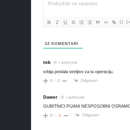
{}
[
32
KOMENTARI
tob
1 godina prije
srbija poslala streljivo za tu operaciju.
Odgovori
0
0
Dawor
1 godina prije
GUBITNICI PIJANI NESPOSOBNI OSRAM
Odgovori
0
-1