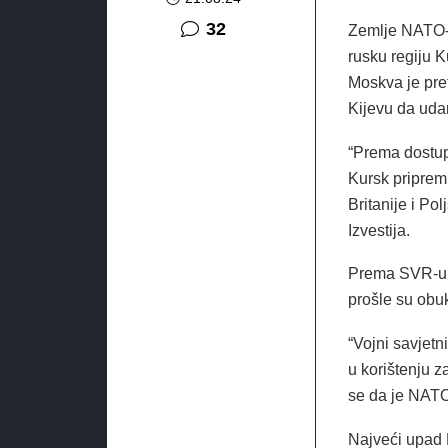
komentara
32
Zemlje NATO-a
rusku regiju K
Moskva je pre
Kijevu da udar
“Prema dostup
Kursk priprem
Britanije i Po
Izvestija.
Prema SVR-u, 
prošle su obuk
“Vojni savjetn
u korištenju z
se da je NATO 
Najveći upad 