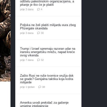
odštetu palestinskim organizacijama, a
pitanje je tko će je platiti
komentara
prije 3 dana
4
Poljska ne želi platiti milijardu eura zbog
Pfizergate skandala
komentara
prije 3 dana
30
Trump i Izrael spremaju razoran udar na
iransku energetsku mrežu, napad kreće
ovog vikenda
komentara
prije 7 dana
32
Zašto Rusi ne ruše tvornice oružja dok
se grade? Genijalna taktika koja košta
milijarde
komentara
prije 1 tjedan
38
Amerika uvodi prekidač za gašenje
umjetne inteligencije