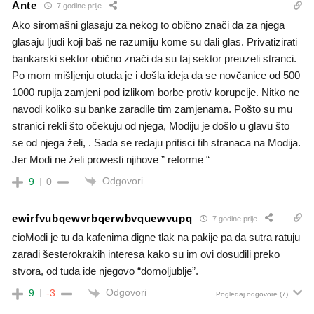
Ante
7 godine prije
Ako siromašni glasaju za nekog to obično znači da za njega
glasaju ljudi koji baš ne razumiju kome su dali glas. Privatizirati
bankarski sektor obično znači da su taj sektor preuzeli stranci.
Po mom mišljenju otuda je i došla ideja da se novčanice od 500
1000 rupija zamjeni pod izlikom borbe protiv korupcije. Nitko ne
navodi koliko su banke zaradile tim zamjenama. Pošto su mu
stranici rekli što očekuju od njega, Modiju je došlo u glavu što
se od njega želi, . Sada se redaju pritisci tih stranaca na Modija.
Jer Modi ne želi provesti njihove ” reforme “
Odgovori
9
0
ewirfvubqewvrbqerwbvquewvupq
7 godine prije
cioModi je tu da kafenima digne tlak na pakije pa da sutra ratuju
zaradi šesterokrakih interesa kako su im ovi dosudili preko
stvora, od tuda ide njegovo “domoljublje”.
Odgovori
9
-3
Pogledaj odgovore
(7)