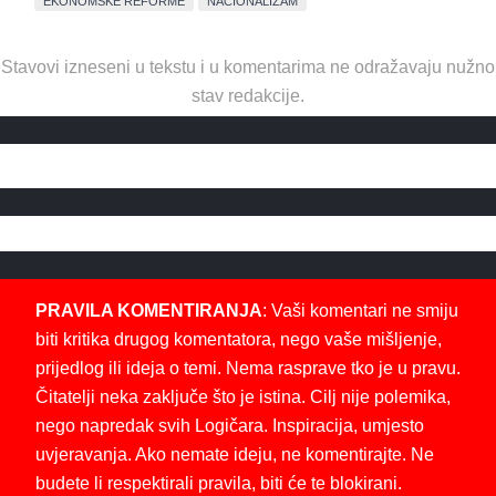
EKONOMSKE REFORME
NACIONALIZAM
Stavovi izneseni u tekstu i u komentarima ne odražavaju nužno
stav redakcije.
PRAVILA KOMENTIRANJA
: Vaši komentari ne smiju
biti kritika drugog komentatora, nego vaše mišljenje,
prijedlog ili ideja o temi. Nema rasprave tko je u pravu.
Čitatelji neka zaključe što je istina. Cilj nije polemika,
nego napredak svih Logičara. Inspiracija, umjesto
uvjeravanja. Ako nemate ideju, ne komentirajte. Ne
budete li respektirali pravila, biti će te blokirani.