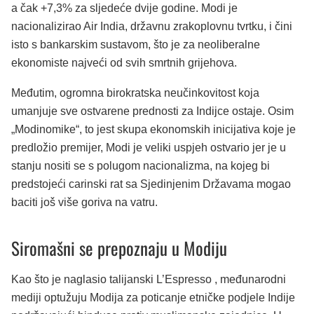
a čak +7,3% za sljedeće dvije godine. Modi je
nacionalizirao Air India, državnu zrakoplovnu tvrtku, i čini
isto s bankarskim sustavom, što je za neoliberalne
ekonomiste najveći od svih smrtnih grijehova.
Međutim, ogromna birokratska neučinkovitost koja
umanjuje sve ostvarene prednosti za Indijce ostaje. Osim
„Modinomike“, to jest skupa ekonomskih inicijativa koje je
predložio premijer, Modi je veliki uspjeh ostvario jer je u
stanju nositi se s polugom nacionalizma, na kojeg bi
predstojeći carinski rat sa Sjedinjenim Državama mogao
baciti još više goriva na vatru.
Siromašni se prepoznaju u Modiju
Kao što je naglasio talijanski L’Espresso , međunarodni
mediji optužuju Modija za poticanje etničke podjele Indije