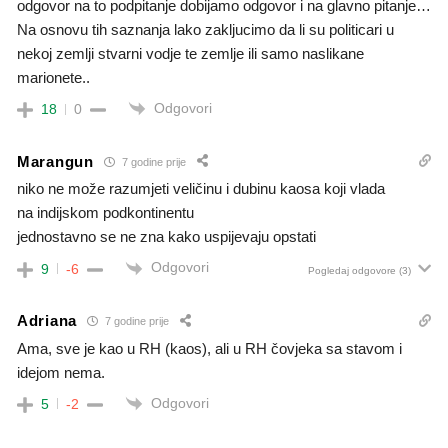
odgovor na to podpitanje dobijamo odgovor i na glavno pitanje…
Na osnovu tih saznanja lako zakljucimo da li su politicari u
nekoj zemlji stvarni vodje te zemlje ili samo naslikane
marionete..
Odgovori
18
0
Marangun
7 godine prije
niko ne može razumjeti veličinu i dubinu kaosa koji vlada
na indijskom podkontinentu
jednostavno se ne zna kako uspijevaju opstati
Odgovori
9
-6
Pogledaj odgovore
(3)
Adriana
7 godine prije
Ama, sve je kao u RH (kaos), ali u RH čovjeka sa stavom i
idejom nema.
Odgovori
5
-2