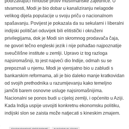
podržavajući hinduse protiv muslimanske zajednice. U
stvarnosti, Modi je bio dobar u kanaliziranju nelagode
velikog dijela populacije u svoju priču o nacionalnom
spašavanju. Povijest je pokazala da su sekularni i liberalni
indijski političari oduvijek bili elitistički i okruženi
privilegijama, dok je Modi sin skromnog prodavača čaja,
ne govori tečno engleski jezik i nije pohađao najpoznatije
sveučilišne institute u zemlji. Upravo iz tog razloga
najsiromašniji, to jest najveći dio Indije, odmah su se
prepoznali u njemu. Modi je vjerojatno bio u zabludi s
bankarskim reformama, ali je bio daleko manje kratkovidan
od svojih prethodnika u razumijevanju kako temeljno
jamčiti barem osnovne usluge najsiromašnijima.
Nacionalni se ponos budi u cijeloj zemlji, i općenito u Aziji.
Kada Indija uspije usvojiti konkretnu ekonomsku politiku,
indijski slon se zaista može natjecati s kineskim zmajem.