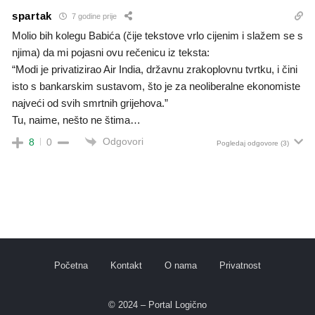
spartak
7 godine prije
Molio bih kolegu Babića (čije tekstove vrlo cijenim i slažem se s
njima) da mi pojasni ovu rečenicu iz teksta:
“Modi je privatizirao Air India, državnu zrakoplovnu tvrtku, i čini
isto s bankarskim sustavom, što je za neoliberalne ekonomiste
najveći od svih smrtnih grijehova.”
Tu, naime, nešto ne štima…
Odgovori
8
0
Pogledaj odgovore
(3)
Početna
Kontakt
O nama
Privatnost
© 2024 – Portal Logično