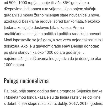
od 500 i 1000 rupija, manje ili više 86% gotovine u
džepovima Indijanaca u to vrijeme. U potonjem slučaju
građani su morali žurno mijenjati stare novčanice u nove,
uzrokujući beskrajne redove ispred bankomata. Nekoliko
tjedana zemlja je doslovno bila u kaosu. Prema
analitičarima, socijalna politika i politika rada koju provodi
Modi ispostavilo se još gora, a sve veća nejednakost je to i
dokazala. Ako je u glavnom gradu New Delhiju dohodak
po glavi stanovnika oko 4000 dolara godišnje, u
najsiromašnijim državama Indije jedva da je dosegao oko
1000 dolara.
Poluga nacionalizma
Pa ipak, prije samo godinu dana prognoze Svjetske banke
i Monetarnog fonda kazale su da Indija raste više od Kine,
s dobrih 6,8% stope rasta za razdoblje 2017.-2018. godine,