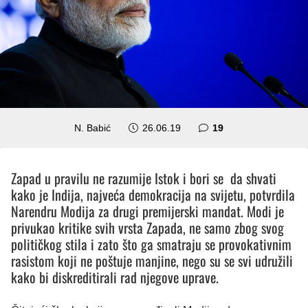
komentara
N. Babić
26.06.19
19
Zapad u pravilu ne razumije Istok i bori se da shvati
kako je Indija, najveća demokracija na svijetu, potvrdila
Narendru Modija za drugi premijerski mandat. Modi je
privukao kritike svih vrsta Zapada, ne samo zbog svog
političkog stila i zato što ga smatraju se provokativnim
rasistom koji ne poštuje manjine, nego su se svi udružili
kako bi diskreditirali rad njegove uprave.