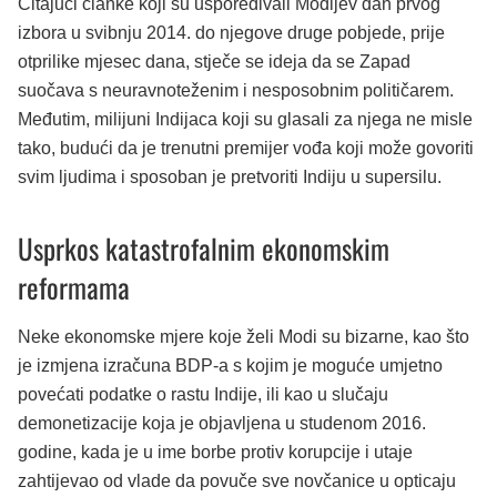
Čitajući članke koji su uspoređivali Modijev dan prvog
izbora u svibnju 2014. do njegove druge pobjede, prije
otprilike mjesec dana, stječe se ideja da se Zapad
suočava s neuravnoteženim i nesposobnim političarem.
Međutim, milijuni Indijaca koji su glasali za njega ne misle
tako, budući da je trenutni premijer vođa koji može govoriti
svim ljudima i sposoban je pretvoriti Indiju u supersilu.
Usprkos katastrofalnim ekonomskim
reformama
Neke ekonomske mjere koje želi Modi su bizarne, kao što
je izmjena izračuna BDP-a s kojim je moguće umjetno
povećati podatke o rastu Indije, ili kao u slučaju
demonetizacije koja je objavljena u studenom 2016.
godine, kada je u ime borbe protiv korupcije i utaje
zahtijevao od vlade da povuče sve novčanice u opticaju