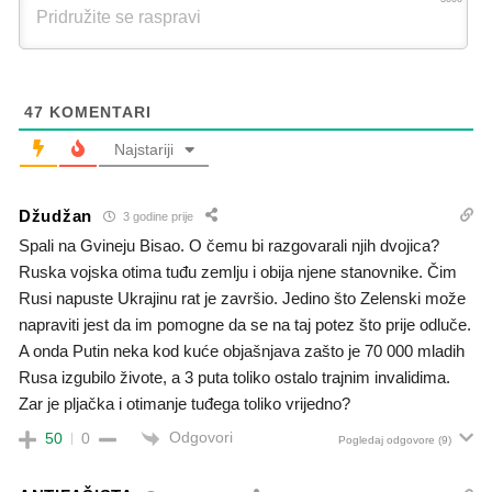
47
KOMENTARI
Najstariji
Džudžan
3 godine prije
Spali na Gvineju Bisao. O čemu bi razgovarali njih dvojica?
Ruska vojska otima tuđu zemlju i obija njene stanovnike. Čim
Rusi napuste Ukrajinu rat je završio. Jedino što Zelenski može
napraviti jest da im pomogne da se na taj potez što prije odluče.
A onda Putin neka kod kuće objašnjava zašto je 70 000 mladih
Rusa izgubilo živote, a 3 puta toliko ostalo trajnim invalidima.
Zar je pljačka i otimanje tuđega toliko vrijedno?
Odgovori
50
0
Pogledaj odgovore
(9)