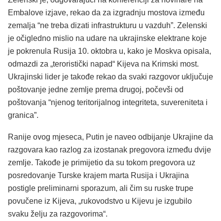
Embalove izjave, rekao da za izgradnju mostova između
zemalja “ne treba dizati infrastrukturu u vazduh”. Zelenski
je očigledno mislio na udare na ukrajinske elektrane koje
je pokrenula Rusija 10. oktobra u, kako je Moskva opisala,
odmazdi za „teroristički napad“ Kijeva na Krimski most.
Ukrajinski lider je takođe rekao da svaki razgovor uključuje
poštovanje jedne zemlje prema drugoj, počevši od
poštovanja “njenog teritorijalnog integriteta, suvereniteta i
granica”.
Ranije ovog mjeseca, Putin je naveo odbijanje Ukrajine da
razgovara kao razlog za izostanak pregovora između dvije
zemlje. Takođe je primijetio da su tokom pregovora uz
posredovanje Turske krajem marta Rusija i Ukrajina
postigle preliminarni sporazum, ali čim su ruske trupe
povučene iz Kijeva, „rukovodstvo u Kijevu je izgubilo
svaku želju za razgovorima“.