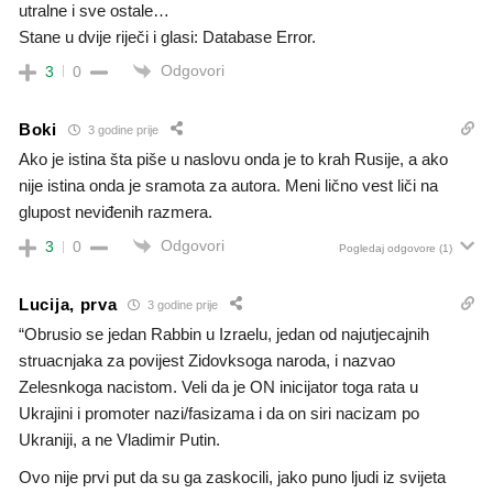
utralne i sve ostale…
Stane u dvije riječi i glasi: Database Error.
Odgovori
3
0
Boki
3 godine prije
Ako je istina šta piše u naslovu onda je to krah Rusije, a ako
nije istina onda je sramota za autora. Meni lično vest liči na
glupost neviđenih razmera.
Odgovori
3
0
Pogledaj odgovore
(1)
Lucija, prva
3 godine prije
“Obrusio se jedan Rabbin u Izraelu, jedan od najutjecajnih
struacnjaka za povijest Zidovksoga naroda, i nazvao
Zelesnkoga nacistom. Veli da je ON inicijator toga rata u
Ukrajini i promoter nazi/fasizama i da on siri nacizam po
Ukraniji, a ne Vladimir Putin.
Ovo nije prvi put da su ga zaskocili, jako puno ljudi iz svijeta