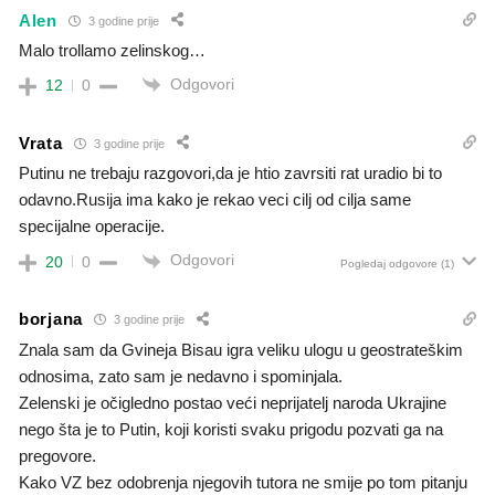
Alen
3 godine prije
Malo trollamo zelinskog…
Odgovori
12
0
Vrata
3 godine prije
Putinu ne trebaju razgovori,da je htio zavrsiti rat uradio bi to
odavno.Rusija ima kako je rekao veci cilj od cilja same
specijalne operacije.
Odgovori
20
0
Pogledaj odgovore
(1)
borjana
3 godine prije
Znala sam da Gvineja Bisau igra veliku ulogu u geostrateškim
odnosima, zato sam je nedavno i spominjala.
Zelenski je očigledno postao veći neprijatelj naroda Ukrajine
nego šta je to Putin, koji koristi svaku prigodu pozvati ga na
pregovore.
Kako VZ bez odobrenja njegovih tutora ne smije po tom pitanju