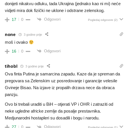
donijeti nikakvu odluku, tada Ukrajina (jednako kao ni mi) neće
vidjeti mira dok fizički ne uklone i odstrane zelenskog.
Odgovori
17
0
Pogledaj odgovore
(2)
none
3 godine prije
moš i ovako
Odgovori
16
0
tihobl
3 godine prije
Ova finta Putina je samarcina zapadu. Kaze da je spreman da
pregovara sa Zelenskim uz posredovanje i garancije velesile
Gvineje Bisao. Na izjave iz propalih drzava nece da obraca
panzju.
Ovo bi trebali uraditi u BiH – otjerati VP i OHR i zatraziti od
neke ugledne africke zemlje da posalje prestavnika.
Medjunarodni hostapleri su dosadili i bogu i narodu.
Odgovori
27
0
Pogledaj odgovore
(1)