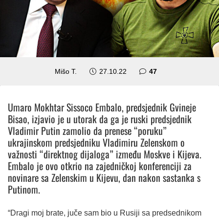
komentara
Mišo T.
27.10.22
47
Umaro Mokhtar Sissoco Embalo, predsjednik Gvineje
Bisao, izjavio je u utorak da ga je ruski predsjednik
Vladimir Putin zamolio da prenese “poruku”
ukrajinskom predsjedniku Vladimiru Zelenskom o
važnosti “direktnog dijaloga” između Moskve i Kijeva.
Embalo je ovo otkrio na zajedničkoj konferenciji za
novinare sa Zelenskim u Kijevu, dan nakon sastanka s
Putinom.
“Dragi moj brate, juče sam bio u Rusiji sa predsednikom