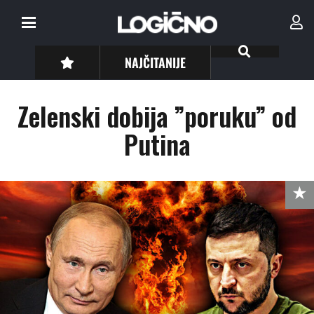
NAJČITANIJE
Zelenski dobija ”poruku” od
Putina