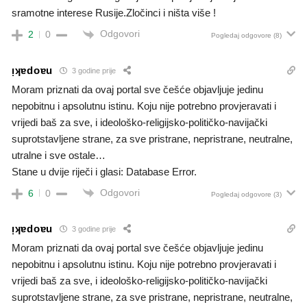
sramotne interese Rusije.Zločinci i ništa više !
Odgovori
2
0
Pogledaj odgovore
(8)
ᴉʞɐdoɐu
3 godine prije
Moram priznati da ovaj portal sve češće objavljuje jedinu
nepobitnu i apsolutnu istinu. Koju nije potrebno provjeravati i
vrijedi baš za sve, i ideološko-religijsko-političko-navijački
suprotstavljene strane, za sve pristrane, nepristrane, neutralne,
utralne i sve ostale…
Stane u dvije riječi i glasi: Database Error.
Odgovori
6
0
Pogledaj odgovore
(3)
ᴉʞɐdoɐu
3 godine prije
Moram priznati da ovaj portal sve češće objavljuje jedinu
nepobitnu i apsolutnu istinu. Koju nije potrebno provjeravati i
vrijedi baš za sve, i ideološko-religijsko-političko-navijački
suprotstavljene strane, za sve pristrane, nepristrane, neutralne,