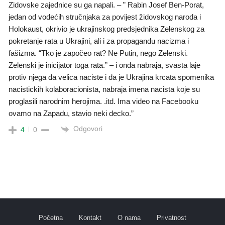
Zidovske zajednice su ga napali. – ” Rabin Josef Ben-Porat,
jedan od vodećih stručnjaka za povijest židovskog naroda i
Holokaust, okrivio je ukrajinskog predsjednika Zelenskog za
pokretanje rata u Ukrajini, ali i za propagandu nacizma i
fašizma. “Tko je započeo rat? Ne Putin, nego Zelenski.
Zelenski je inicijator toga rata.” – i onda nabraja, svasta laje
protiv njega da velica naciste i da je Ukrajina krcata spomenika
nacistickih kolaboracionista, nabraja imena nacista koje su
proglasili narodnim herojima. .itd. Ima video na Facebooku
ovamo na Zapadu, stavio neki decko.”
Odgovori
4
0
Početna
Kontakt
O nama
Privatnost