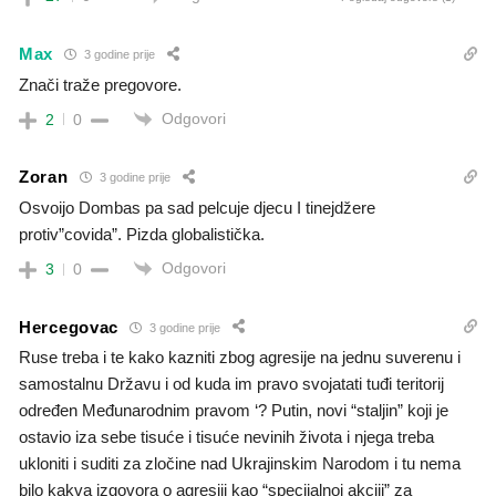
Max
3 godine prije
Znači traže pregovore.
Odgovori
2
0
Zoran
3 godine prije
Osvoijo Dombas pa sad pelcuje djecu I tinejdžere
protiv”covida”. Pizda globalistička.
Odgovori
3
0
Hercegovac
3 godine prije
Ruse treba i te kako kazniti zbog agresije na jednu suverenu i
samostalnu Državu i od kuda im pravo svojatati tuđi teritorij
određen Međunarodnim pravom ‘? Putin, novi “staljin” koji je
ostavio iza sebe tisuće i tisuće nevinih života i njega treba
ukloniti i suditi za zločine nad Ukrajinskim Narodom i tu nema
bilo kakva izgovora o agresiji kao “specijalnoj akciji” za