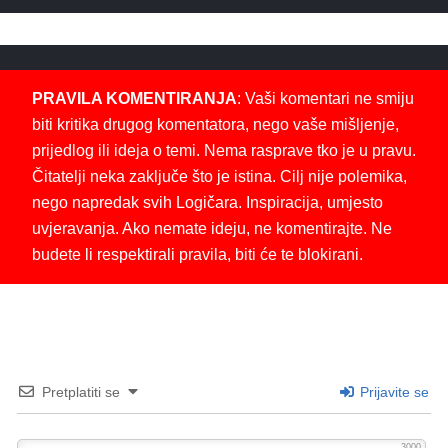
PRAVILA KOMENTIRANJA
: Vaši komentari ne smiju
biti kritika drugog komentatora, nego vaše mišljenje,
prijedlog ili ideja o temi. Nema rasprave tko je u pravu.
Čitatelji neka zaključe što je istina. Cilj nije polemika,
nego napredak svih Logičara. Inspiracija, umjesto
uvjeravanja. Ako nemate ideju, ne komentirajte. Ne
budete li respektirali pravila, biti će te blokirani.
Pretplatiti se
Prijavite se
3000