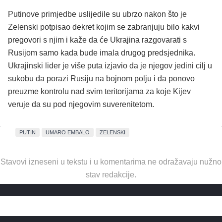
Putinove primjedbe uslijedile su ubrzo nakon što je
Zelenski potpisao dekret kojim se zabranjuju bilo kakvi
pregovori s njim i kaže da će Ukrajina razgovarati s
Rusijom samo kada bude imala drugog predsjednika.
Ukrajinski lider je više puta izjavio da je njegov jedini cilj u
sukobu da porazi Rusiju na bojnom polju i da ponovo
preuzme kontrolu nad svim teritorijama za koje Kijev
veruje da su pod njegovim suverenitetom.
PUTIN
UMARO EMBALO
ZELENSKI
Stavovi izneseni u tekstu i u komentarima ne odražavaju nužno
stav redakcije.