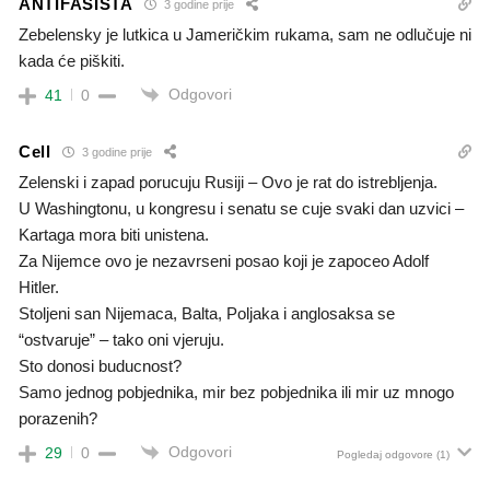
ANTIFAŠISTA
3 godine prije
Zebelensky je lutkica u Jameričkim rukama, sam ne odlučuje ni
kada će piškiti.
Odgovori
41
0
Cell
3 godine prije
Zelenski i zapad porucuju Rusiji – Ovo je rat do istrebljenja.
U Washingtonu, u kongresu i senatu se cuje svaki dan uzvici –
Kartaga mora biti unistena.
Za Nijemce ovo je nezavrseni posao koji je zapoceo Adolf
Hitler.
Stoljeni san Nijemaca, Balta, Poljaka i anglosaksa se
“ostvaruje” – tako oni vjeruju.
Sto donosi buducnost?
Samo jednog pobjednika, mir bez pobjednika ili mir uz mnogo
porazenih?
Odgovori
29
0
Pogledaj odgovore
(1)