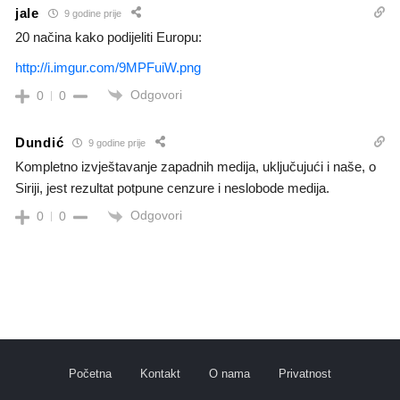
jale
9 godine prije
20 načina kako podijeliti Europu:
http://i.imgur.com/9MPFuiW.png
Odgovori
0
0
Dundić
9 godine prije
Kompletno izvještavanje zapadnih medija, uključujući i naše, o
Siriji, jest rezultat potpune cenzure i neslobode medija.
Odgovori
0
0
Početna
Kontakt
O nama
Privatnost