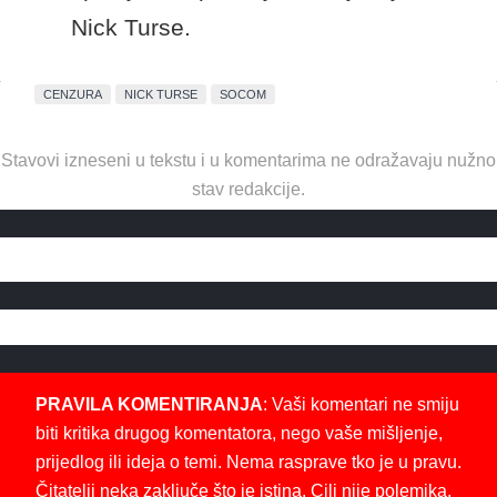
Nick Turse.
CENZURA
NICK TURSE
SOCOM
Stavovi izneseni u tekstu i u komentarima ne odražavaju nužno
stav redakcije.
PRAVILA KOMENTIRANJA
: Vaši komentari ne smiju
biti kritika drugog komentatora, nego vaše mišljenje,
prijedlog ili ideja o temi. Nema rasprave tko je u pravu.
Čitatelji neka zaključe što je istina. Cilj nije polemika,