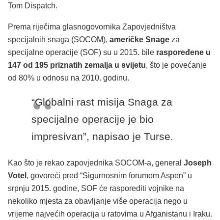
Tom Dispatch.
Prema riječima glasnogovornika Zapovjedništva
specijalnih snaga (SOCOM),
američke Snage
za
specijalne operacije (SOF) su u 2015. bile
raspoređene u
147 od 195 priznatih zemalja u svijetu
, što je povećanje
od 80% u odnosu na 2010. godinu.
“Globalni rast misija Snaga za
specijalne operacije je bio
impresivan”, napisao je Turse.
Kao što je rekao zapovjednika SOCOM-a, general
Joseph
Votel
, govoreći pred “Sigurnosnim forumom Aspen” u
srpnju 2015. godine, SOF će rasporediti vojnike na
nekoliko mjesta za obavljanje više operacija nego u
vrijeme najvećih operacija u ratovima u Afganistanu i Iraku.