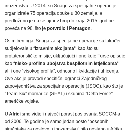
inozemstvu. U 2014. su Snage za specijalne operacije
organizirale 75 operacija obuke u 30 zemalja, a
predloženo je da se njihov broj do kraja 2015. godine
poveća na 98, što je
potvrdio i Pentagon
.
Osim treninga, Snaga za specijalne operacije su također
sudjelovale u “
izravnim akcijama
“, kao što su
protuterorističke misije, uključujući i one koje Turse opisuje
kao “
nisko-profilna ubojstva bespilotnim letjelicama
“,
ali i one “visokog profila”, odnosno likvidacije i uhićenja.
Ove akcije provodi specifični ogranci Zajedničkog
zapovjedništva za specijalne operacije (JSOC), kao što je
“Team Six” mornarice (SEAL) i skupina “Delta Force”
američke vojske.
U Africi
smo vidjeli najveći porast poslovanja SOCOM-a
od 2006. Te godine je samo jedan posto “posebnih
stručnjaka za poslove u inozemstvu” bilo poslano u Afriku.