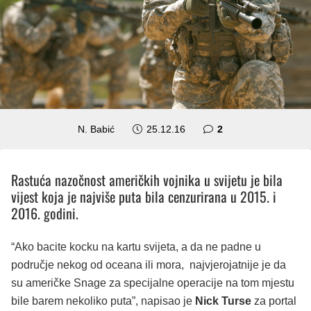
komentara
N. Babić
25.12.16
2
Rastuća nazočnost američkih vojnika u svijetu je bila
vijest koja je najviše puta bila cenzurirana u 2015. i
2016. godini.
“Ako bacite kocku na kartu svijeta, a da ne padne u
područje nekog od oceana ili mora, najvjerojatnije je da
su američke Snage za specijalne operacije na tom mjestu
bile barem nekoliko puta”, napisao je
Nick Turse
za portal