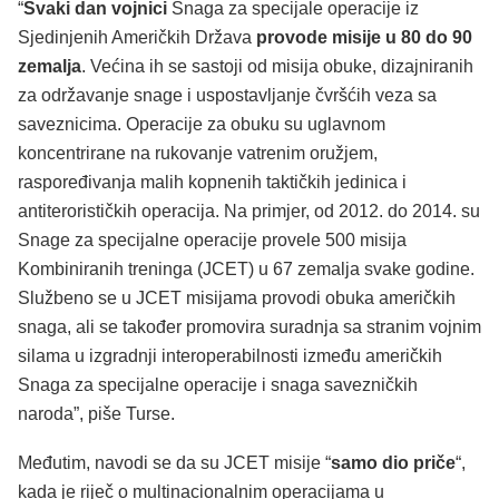
“
Svaki dan vojnici
Snaga za specijale operacije iz
Sjedinjenih Američkih Država
provode misije u 80 do 90
zemalja
. Većina ih se sastoji od misija obuke, dizajniranih
za održavanje snage i uspostavljanje čvršćih veza sa
saveznicima. Operacije za obuku su uglavnom
koncentrirane na rukovanje vatrenim oružjem,
raspoređivanja malih kopnenih taktičkih jedinica i
antiterorističkih operacija. Na primjer, od 2012. do 2014. su
Snage za specijalne operacije provele 500 misija
Kombiniranih treninga (JCET) u 67 zemalja svake godine.
Službeno se u JCET misijama provodi obuka američkih
snaga, ali se također promovira suradnja sa stranim vojnim
silama u izgradnji interoperabilnosti između američkih
Snaga za specijalne operacije i snaga savezničkih
naroda”, piše Turse.
Međutim, navodi se da su JCET misije “
samo dio priče
“,
kada je riječ o multinacionalnim operacijama u