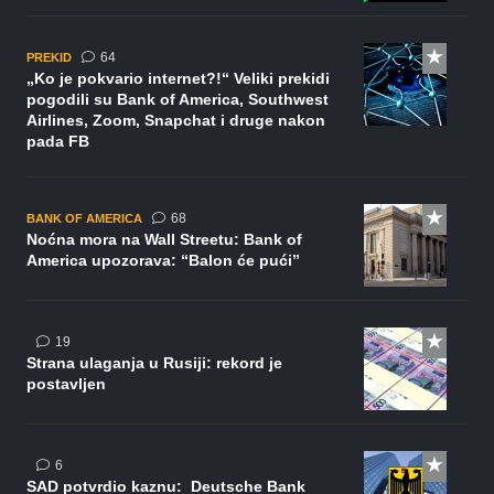
komentara
64
PREKID
„Ko je pokvario internet?!“ Veliki prekidi
pogodili su Bank of America, Southwest
Airlines, Zoom, Snapchat i druge nakon
pada FB
komentara
68
BANK OF AMERICA
Noćna mora na Wall Streetu: Bank of
America upozorava: “Balon će pući”
komentara
19
Strana ulaganja u Rusiji: rekord je
postavljen
komentara
6
SAD potvrdio kaznu: Deutsche Bank