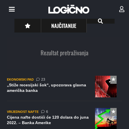
NAJČITANIJE
Rezultat pretraživanja
komentara
23
EKONOMSKI PAD
„Stiže recesijski šok“, upozorava glavna
američka banka
komentara
6
VRIJEDNOST NAFTE
Cijena nafte dostići će 120 dolara do juna
2022. – Banka Amerike