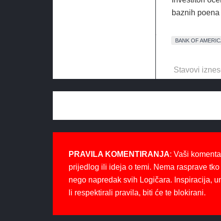
baznih poena
BANK OF AMERIC
Stavovi iznes
PRAVILA KOMENTIRANJA
: Vaši komenta
prijedlog ili ideja o temi. Nema rasprave tko 
nego napredak svih Logičara. Inspiracija, u
li respektirali pravila, biti će te blokirani.