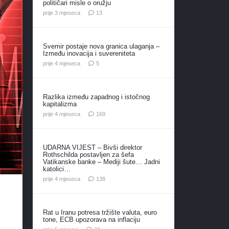
političari misle o oružju
komentara
prije 3 mjeseca
13
Svemir postaje nova granica ulaganja –
Između inovacija i suvereniteta
komentara
prije 4 mjeseca
5
Razlika između zapadnog i istočnog
kapitalizma
komentara
prije 4 mjeseca
169
UDARNA VIJEST – Bivši direktor
Rothschilda postavljen za šefa
Vatikanske banke – Mediji šute… Jadni
katolici…
komentara
prije 4 mjeseca
138
Rat u Iranu potresa tržište valuta, euro
tone, ECB upozorava na inflaciju
komentara