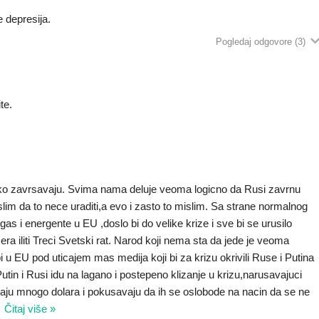
e depresija.
Pogledaj odgovore
(3)
te.
olako zavrsavaju. Svima nama deluje veoma logicno da Rusi zavrnu
slim da to nece uraditi,a evo i zasto to mislim. Sa strane normalnog
gas i energente u EU ,doslo bi do velike krize i sve bi se urusilo
ra iliti Treci Svetski rat. Narod koji nema sta da jede je veoma
 u EU pod uticajem mas medija koji bi za krizu okrivili Ruse i Putina
utin i Rusi idu na lagano i postepeno klizanje u krizu,narusavajuci
imaju mnogo dolara i pokusavaju da ih se oslobode na nacin da se ne
…
Čitaj više »