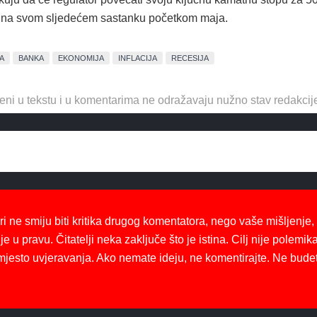
 na svom sljedećem sastanku početkom maja.
A
BANKA
EKONOMIJA
INFLACIJA
RECESIJA
eni u tekstu i u komentarima ne odražavaju nužno stav redakcij
ri ne smiju biti kritika drugog komentatora, nego vaše mišljenje,
je u pravu. Čitatelji neka zaključe što je istina. Cilj nije polemika
mjesto uvjeravanja. Ako nemate ideju, ne komentirajte. Ne bude