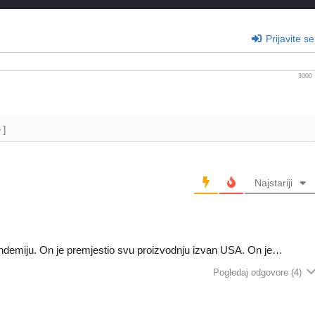
Prijavite se
3000
+]
Najstariji
 plandemiju. On je premjestio svu proizvodnju izvan USA. On je…
Pogledaj odgovore
(4)