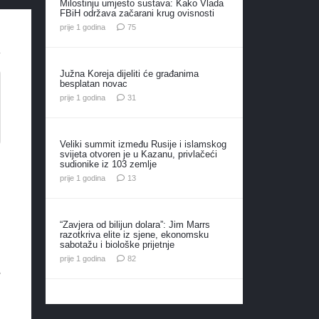
Milostinju umjesto sustava: Kako Vlada
FBiH održava začarani krug ovisnosti
komentara
prije 1 godina
75
Južna Koreja dijeliti će građanima
besplatan novac
komentar
prije 1 godina
31
Veliki summit između Rusije i islamskog
svijeta otvoren je u Kazanu, privlačeći
sudionike iz 103 zemlje
komentara
prije 1 godina
13
“Zavjera od bilijun dolara”: Jim Marrs
razotkriva elite iz sjene, ekonomsku
sabotažu i biološke prijetnje
komentara
prije 1 godina
82