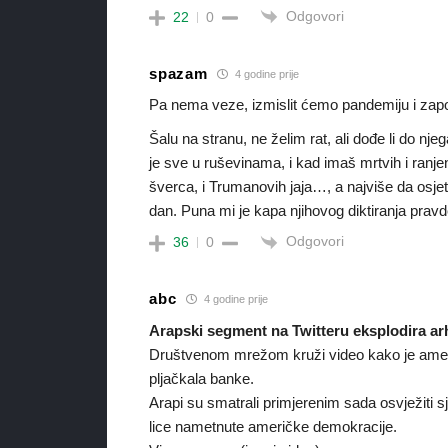
Odgovori
22
0
spazam
4 godine prije
Pa nema veze, izmislit ćemo pandemiju i započ
Šalu na stranu, ne želim rat, ali dođe li do nje
je sve u ruševinama, i kad imaš mrtvih i ranjenih,
šverca, i Trumanovih jaja…, a najviše da osjete 
dan. Puna mi je kapa njihovog diktiranja pravde
Odgovori
36
0
abc
4 godine prije
Arapski segment na Twitteru eksplodira ar
Društvenom mrežom kruži video kako je amer
pljačkala banke.
Arapi su smatrali primjerenim sada osvježiti s
lice nametnute američke demokracije.