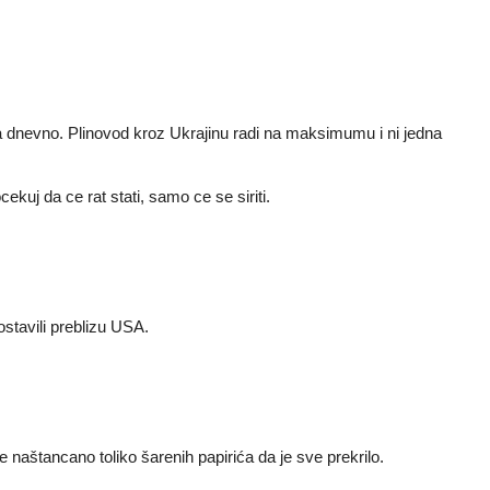
evra dnevno. Plinovod kroz Ukrajinu radi na maksimumu i ni jedna
ekuj da ce rat stati, samo ce se siriti.
ostavili preblizu USA.
 naštancano toliko šarenih papirića da je sve prekrilo.