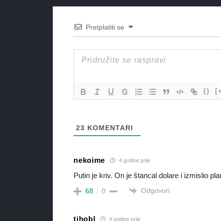
Pretplatiti se
{}
[
23
KOMENTARI
nekoime
4 godine prije
Putin je kriv. On je štancal dolare i izmislio
Odgovori
68
0
tihobl
4 godine prije