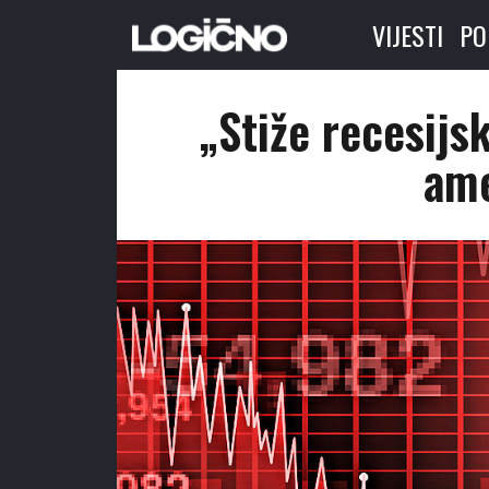
VIJESTI
PO
„Stiže recesijs
ame