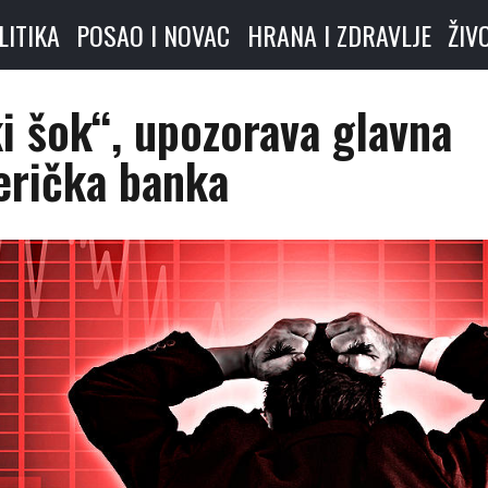
LITIKA
POSAO I NOVAC
HRANA I ZDRAVLJE
ŽIV
ki šok“, upozorava glavna
rička banka