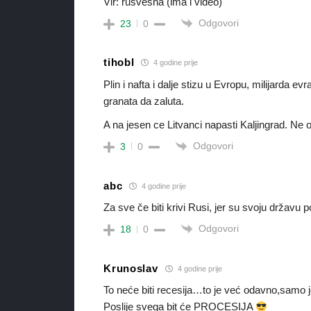
Vir: rusvesna (ima i video)
Odgovori
23
0
tihobl
4 godine prije
Plin i nafta i dalje stizu u Evropu, milijarda 
granata da zaluta.
A na jesen ce Litvanci napasti Kaljingrad. Ne oc
Odgovori
3
0
abc
4 godine prije
Za sve če biti krivi Rusi, jer su svoju državu p
Odgovori
18
0
Krunoslav
4 godine prije
To neće biti recesija…to je već odavno,samo je
Poslije svega bit će PROCESIJA