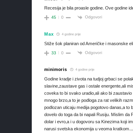
Recesija je bila proasle godine. Ove godine id
Odgovori
45
0
Max
4 godine prije
Stiže šok planiran od Američke i masonske eli
Odgovori
33
0
minimoris
4 godine prije
Godine kradje i zivota na tudjoj grbaci se p
slavine,zaustave gas i ostale energente,ali mi
coveka to bi svako uradio,ali ako bi zaustavio 
mnogo brzo,a to je podloga za rat velikih razme
podlozan uticaju medija pogotovo danas,a to bi
dovelo do toga da bi napali Rusiju. Mislim da P
dolar i evro,a i u dogovoru sa Kinezima koji 
narusi svetska ekonomija u veoma kratkom