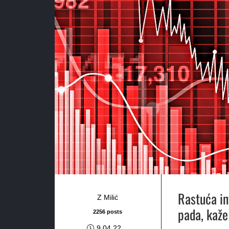
Rastuća in
Z Milić
pada, kaže
2256 posts
9.04.22