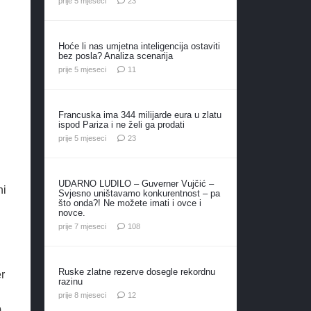
prije 5 mjeseci
23
Hoće li nas umjetna inteligencija ostaviti
bez posla? Analiza scenarija
komentara
prije 5 mjeseci
11
Francuska ima 344 milijarde eura u zlatu
ispod Pariza i ne želi ga prodati
komentara
prije 5 mjeseci
23
UDARNO LUDILO – Guverner Vujčić –
ni
Svjesno uništavamo konkurentnost – pa
što onda?! Ne možete imati i ovce i
novce.
komentara
prije 7 mjeseci
108
Ruske zlatne rezerve dosegle rekordnu
r
razinu
komentara
prije 8 mjeseci
12
0