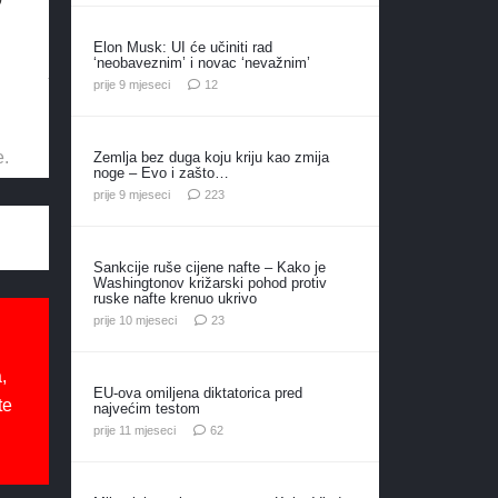
Elon Musk: UI će učiniti rad
‘neobaveznim’ i novac ‘nevažnim’
komentara
prije 9 mjeseci
12
e.
Zemlja bez duga koju kriju kao zmija
noge – Evo i zašto…
komentara
prije 9 mjeseci
223
Sankcije ruše cijene nafte – Kako je
Washingtonov križarski pohod protiv
ruske nafte krenuo ukrivo
komentara
prije 10 mjeseci
23
,
EU-ova omiljena diktatorica pred
te
najvećim testom
komentara
prije 11 mjeseci
62