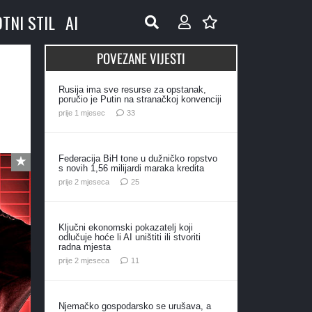
OTNI STIL
AI
POVEZANE VIJESTI
Rusija ima sve resurse za opstanak,
poručio je Putin na stranačkoj konvenciji
komentara
prije 1 mjesec
33
Federacija BiH tone u dužničko ropstvo
s novih 1,56 milijardi maraka kredita
komentara
prije 2 mjeseca
25
Ključni ekonomski pokazatelj koji
odlučuje hoće li AI uništiti ili stvoriti
radna mjesta
komentara
prije 2 mjeseca
11
Njemačko gospodarsko se urušava, a