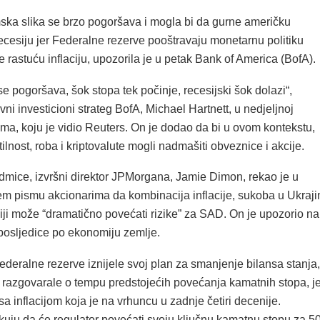
a slika se brzo pogoršava i mogla bi da gurne američku
ecesiju jer Federalne rezerve pooštravaju monetarnu politiku
le rastuću inflaciju, upozorila je u petak Bank of America (BofA).
 se pogoršava, šok stopa tek počinje, recesijski šok dolazi“,
vni investicioni strateg BofA, Michael Hartnett, u nedjeljnoj
ntima, koju je vidio Reuters. On je dodao da bi u ovom kontekstu,
tilnost, roba i kriptovalute mogli nadmašiti obveznice i akcije.
dmice, izvršni direktor JPMorgana, Jamie Dimon, rekao je u
m pismu akcionarima da kombinacija inflacije, sukoba u Ukraji
iji može “dramatično povećati rizike” za SAD. On je upozorio na
posljedice po ekonomiju zemlje.
ederalne rezerve iznijele svoj plan za smanjenje bilansa stanja,
 razgovarale o tempu predstojećih povećanja kamatnih stopa, je
a inflacijom koja je na vrhuncu u zadnje četiri decenije.
ekuju da će regulator povećati svoju ključnu kamatnu stopu za 5