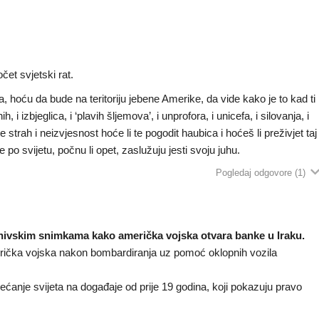
et svjetski rat.
ga, hoću da bude na teritoriju jebene Amerike, da vide kako je to kad ti
 i izbjeglica, i ‘plavih šljemova’, i unprofora, i unicefa, i silovanja, i
strah i neizvjesnost hoće li te pogodit haubica i hoćeš li preživjet taj
 po svijetu, počnu li opet, zaslužuju jesti svoju juhu.
Pogledaj odgovore
(1)
hivskim snimkama kako američka vojska otvara banke u Iraku.
ička vojska nakon bombardiranja uz pomoć oklopnih vozila
jećanje svijeta na događaje od prije 19 godina, koji pokazuju pravo