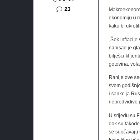
komentara
23
Makroekonomsk
ekonomiju u r
kako bi ukroti
„Šok inflacije
napisao je gla
bilješci klije
gotovina, vola
Ranije ove se
svom godišnje
i sankcija Rus
nepredvidive 
U srijedu su F
dok su takođe
se suočavaju s
Investitori oč